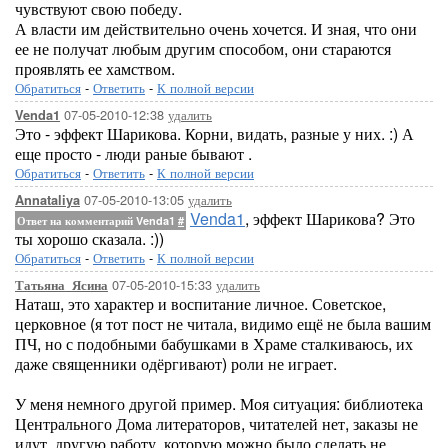
чувствуют свою победу.
А власти им действительно очень хочется. И зная, что они
ее не получат любым другим способом, они стараются
проявлять ее хамством.
Обратиться
-
Ответить
-
К полной версии
07-05-2010-12:38
удалить
Venda1
Это - эффект Шарикова. Корни, видать, разные у них. :) А
еще просто - люди раные бывают .
Обратиться
-
Ответить
-
К полной версии
07-05-2010-13:05
удалить
Annataliya
Venda1
, эффект Шарикова? Это
Ответ на комментарий Venda1
#
ты хорошо сказала. :))
Обратиться
-
Ответить
-
К полной версии
07-05-2010-15:33
удалить
Татьяна_Ясина
Наташ, это характер и воспитание личное. Советское,
церковное (я тот пост не читала, видимо ещё не была вашим
ПЧ, но с подобными бабушками в Храме сталкиваюсь, их
даже священники одёргивают) роли не играет.
У меня немного другой пример. Моя ситуация: библиотека
Центрального Дома литераторов, читателей нет, заказы не
идут, другую работу, которую можно было сделать не