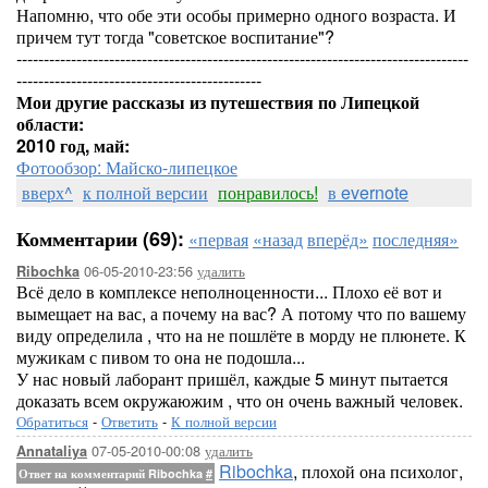
Напомню, что обе эти особы примерно одного возраста. И
причем тут тогда "советское воспитание"?
-----------------------------------------------------------------------------------
---------------------------------------------
Мои другие рассказы из путешествия по Липецкой
области:
2010 год, май:
Фотообзор: Майско-липецкое
вверх^
к полной версии
понравилось!
в evernote
Комментарии (69):
«первая
«назад
вперёд»
последняя»
06-05-2010-23:56
удалить
Ribochka
Всё дело в комплексе неполноценности... Плохо её вот и
вымещает на вас, а почему на вас? А потому что по вашему
виду определила , что на не пошлёте в морду не плюнете. К
мужикам с пивом то она не подошла...
У нас новый лаборант пришёл, каждые 5 минут пытается
доказать всем окружаюжим , что он очень важный человек.
Обратиться
-
Ответить
-
К полной версии
07-05-2010-00:08
удалить
Annataliya
Ribochka
, плохой она психолог,
Ответ на комментарий Ribochka
#