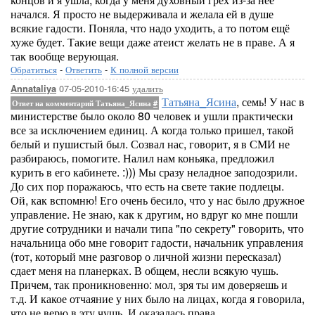
начался. Я просто не выдерживала и желала ей в душе
всякие гадости. Поняла, что надо уходить, а то потом ещё
хуже будет. Такие вещи даже атеист желать не в праве. А я
так вообще верующая.
Обратиться
-
Ответить
-
К полной версии
07-05-2010-16:45
удалить
Annataliya
Татьяна_Ясина
, семь! У нас в
Ответ на комментарий Татьяна_Ясина
#
министерстве было около 80 человек и ушли практически
все за исключением единиц. А когда только пришел, такой
белый и пушистый был. Созвал нас, говорит, я в СМИ не
разбираюсь, помогите. Налил нам коньяка, предложил
курить в его кабинете. :))) Мы сразу неладное заподозрили.
До сих пор поражаюсь, что есть на свете такие подлецы.
Ой, как вспомню! Его очень бесило, что у нас было дружное
управление. Не знаю, как к другим, но вдруг ко мне пошли
другие сотрудники и начали типа "по секрету" говорить, что
начальница обо мне говорит гадости, начальник управления
(тот, который мне разговор о личной жизни пересказал)
сдает меня на планерках. В общем, несли всякую чушь.
Причем, так проникновенно: мол, зря ты им доверяешь и
т.д. И какое отчаяние у них было на лицах, когда я говорила,
что не верю в эту чушь. И оказалась права.