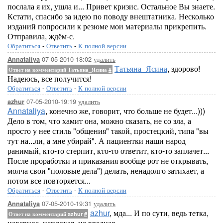
послала я их, ушла и... Привет кризис. Остальное Вы знаете.
Кстати, спасибо за идею по поводу внештатника. Несколько
изданий попросили к резюме мои материалы прикрепить.
Отправила, ждём-с.
Обратиться
-
Ответить
-
К полной версии
07-05-2010-18:02
удалить
Annataliya
Татьяна_Ясина
, здорово!
Ответ на комментарий Татьяна_Ясина
#
Надеюсь, все получится!
Обратиться
-
Ответить
-
К полной версии
07-05-2010-19:19
удалить
azhur
Annataliya
, конечно же, говорит, что больше не будет...)))
Дело в том, что хамит она, можно сказать, не со зла, а
просто у нее стиль "общения" такой, простецкий, типа "вы
тут на...ли, а мне убирай". А пациентки наши народ
ранимый, кто-то стерпит, кто-то ответит, кто-то заплачет...
После проработки и приказания вообще рот не открывать,
молча свои "половые дела") делать, ненадолго затихает, а
потом все повторяется...
Обратиться
-
Ответить
-
К полной версии
07-05-2010-19:31
удалить
Annataliya
azhur
, мда... И по сути, ведь тетка,
Ответ на комментарий azhur
#
наверное, неплохая, не вредная.