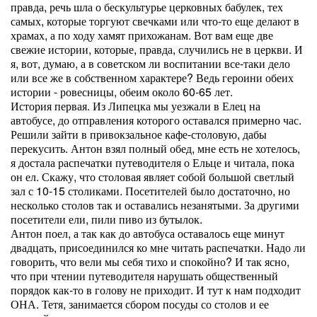
правда, речь шла о бескультурье церковных бабулек, тех
самых, которые торгуют свечками или что-то еще делают в
храмах, а по ходу хамят прихожанам. Вот вам еще две
свежие истории, которые, правда, случились не в церкви. И
я, вот, думаю, а в советском ли воспитании все-таки дело
или все же в собственном характере? Ведь героини обеих
истории - ровесницы, обеим около 60-65 лет.
История первая. Из Липецка мы уезжали в Елец на
автобусе, до отправления которого оставался примерно час.
Решили зайти в привокзальное кафе-столовую, дабы
перекусить. Антон взял полный обед, мне есть не хотелось,
я достала распечатки путеводителя о Ельце и читала, пока
он ел. Скажу, что столовая являет собой большой светлый
зал с 10-15 столиками. Посетителей было достаточно, но
несколько столов так и оставались незанятыми. За другими
посетители ели, пили пиво из бутылок.
Антон поел, а так как до автобуса оставалось еще минут
двадцать, присоединился ко мне читать распечатки. Надо ли
говорить, что вели мы себя тихо и спокойно? И так ясно,
что при чтении путеводителя нарушать общественный
порядок как-то в голову не приходит. И тут к нам подходит
ОНА. Тетя, занимается сбором посуды со столов и ее