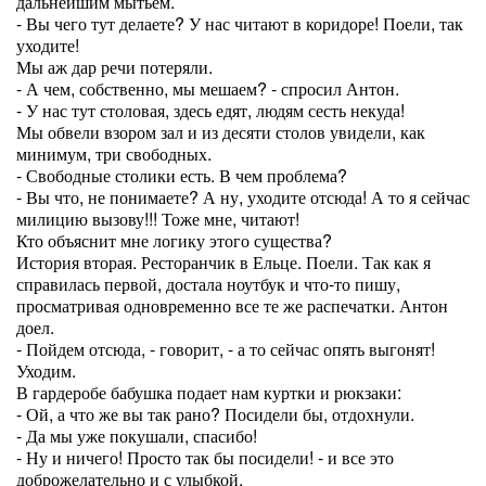
дальнейшим мытьем.
- Вы чего тут делаете? У нас читают в коридоре! Поели, так
уходите!
Мы аж дар речи потеряли.
- А чем, собственно, мы мешаем? - спросил Антон.
- У нас тут столовая, здесь едят, людям сесть некуда!
Мы обвели взором зал и из десяти столов увидели, как
минимум, три свободных.
- Свободные столики есть. В чем проблема?
- Вы что, не понимаете? А ну, уходите отсюда! А то я сейчас
милицию вызову!!! Тоже мне, читают!
Кто объяснит мне логику этого существа?
История вторая. Ресторанчик в Ельце. Поели. Так как я
справилась первой, достала ноутбук и что-то пишу,
просматривая одновременно все те же распечатки. Антон
доел.
- Пойдем отсюда, - говорит, - а то сейчас опять выгонят!
Уходим.
В гардеробе бабушка подает нам куртки и рюкзаки:
- Ой, а что же вы так рано? Посидели бы, отдохнули.
- Да мы уже покушали, спасибо!
- Ну и ничего! Просто так бы посидели! - и все это
доброжелательно и с улыбкой.