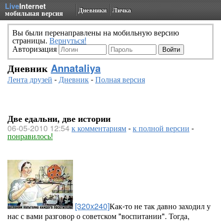
Live
Internet
Дневники
Личка
мобильная версия
Вы были перенаправлены на мобильную версию
страницы.
Вернуться!
Авторизация
Дневник
Annataliya
Лента друзей
-
Дневник
-
Полная версия
Две едальни, две истории
06-05-2010 12:54
к комментариям
-
к полной версии
-
понравилось!
[320x240]
Как-то не так давно заходил у
нас с вами разговор о советском "воспитании". Тогда,