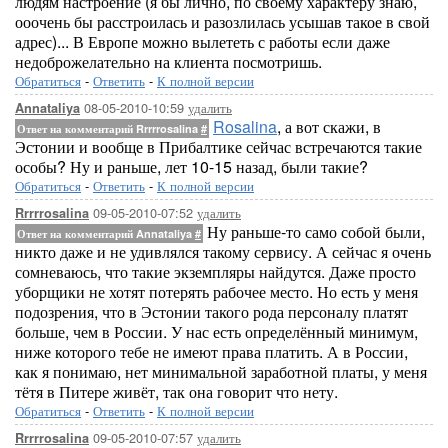
людям настроение (я бы лично, по своему характеру знаю,
ооочень бы расстроилась и разозлилась усышав такое в свой
адрес)... В Европе можно вылететь с работы если даже
недоброжелательно на клиента посмотришь.
Обратиться
-
Ответить
-
К полной версии
08-05-2010-10:59
удалить
Annataliya
Rosalina
, а вот скажи, в
Ответ на комментарий Rrrrrosalina
#
Эстонии и вообще в Прибалтике сейчас встречаются такие
особы? Ну и раньше, лет 10-15 назад, были такие?
Обратиться
-
Ответить
-
К полной версии
09-05-2010-07:52
удалить
Rrrrrosalina
Ну раньше-то само собой были,
Ответ на комментарий Annataliya
#
никто даже и не удивлялся такому сервису. А сейчас я очень
сомневаюсь, что такие экземпляры найдутся. Даже просто
уборщики не хотят потерять рабочее место. Но есть у меня
подозрения, что в Эстонии такого рода персоналу платят
больше, чем в России. У нас есть определённый минимум,
ниже которого тебе не имеют права платить. А в России,
как я понимаю, нет минимальной заработной платы, у меня
тётя в Питере живёт, так она говорит что нету.
Обратиться
-
Ответить
-
К полной версии
09-05-2010-07:57
удалить
Rrrrrosalina