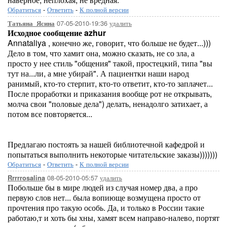
Обратиться
-
Ответить
-
К полной версии
07-05-2010-19:36
удалить
Татьяна_Ясина
Исходное сообщение azhur
Annataliya , конечно же, говорит, что больше не будет...)))
Дело в том, что хамит она, можно сказать, не со зла, а
просто у нее стиль "общения" такой, простецкий, типа "вы
тут на...ли, а мне убирай". А пациентки наши народ
ранимый, кто-то стерпит, кто-то ответит, кто-то заплачет...
После проработки и приказания вообще рот не открывать,
молча свои "половые дела") делать, ненадолго затихает, а
потом все повторяется...
Предлагаю постоять за нашей библиотечной кафедрой и
попытаться выполнить некоторые читательские заказы)))))))
Обратиться
-
Ответить
-
К полной версии
08-05-2010-05:57
удалить
Rrrrrosalina
Побольше бы в мире людей из случая номер два, а про
первую слов нет... была вопиюще возмущена просто от
прочтения про такую особь. Да, и только в России такие
работаю,т и хоть бы хны, хамят всем направо-налево, портят