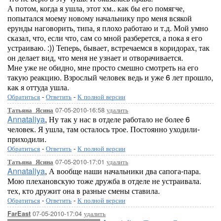
А потом, когда я ушла, этот хм.. как бы его помягче,
попытался моему новому начальнику про меня всякой
ерунды наговорить, типа, я плохо работаю и т.д. Мой умно
сказал, что, если что, сам со мной разберется, а пока я его
устраиваю. :)) Теперь, бывает, встречаемся в коридорах, так
он делает вид, что меня не узнает и отворачивается.
Мне уже не обидно, мне просто смешно смотреть на его
такую реакцию. Взрослый человек ведь и уже 6 лет прошло,
как я оттуда ушла.
Обратиться
-
Ответить
-
К полной версии
07-05-2010-16:58
удалить
Татьяна_Ясина
Annataliya
, Ну так у нас в отделе работало не более 6
человек. Я ушла, там осталось трое. Постоянно уходили-
приходили.
Обратиться
-
Ответить
-
К полной версии
07-05-2010-17:01
удалить
Татьяна_Ясина
Annataliya
, А вообще наши начальники два сапога-пара.
Мою плехановскую тоже дружба в отделе не устраивала.
тех, кто дружит она в разные смены ставила.
Обратиться
-
Ответить
-
К полной версии
07-05-2010-17:04
удалить
FarEast