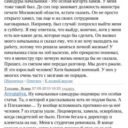
самодуры начальники - это особая когорта хамов. У меня
тоже такой был. До сих пор занимает должность министра
печати Московской области, кстати сказать. Он не просто
открыто хамил, так еще и на своих сотрудников
наговаривал. Например, был случай: попросил выйти меня
в субботу. Я ему ответила, что выйду, конечно, хотя у меня
есть кое-какие дела, которые надо бы сделать. Он вызвал
моего начальника и сказал ему, что я не хочу выходить на
работу, потому что решила заняться личной жизнью! У
начальника глаза на лоб вылезли, ибо прекрасно понимал,
что я министру про личную жизнь никогда бы не сказала.
Пришел, со смехом мне передал разговор. Мы долго ржали.
И это взрослый человек! Хотя бывший военный. У них у
многих очень часто с мозгами не порядок.
Обратиться
-
Ответить
-
К полной версии
07-05-2010-16:33
удалить
Татьяна_Ясина
Annataliya
, Ну начальники-самодуры-лицемеры это особая
статья. Та, о которой я рассказывала хоть не подлая была. А
в Плехановке.... Ту вообще вспоминать противно-из-за неё
человек 7 из отдела ушли. Лицемерила, хамила, оскорбляла,
когда свидетелей не было. Потом бегала к директору и
клеветала на нас. Меня к студентам ревновала. В конце
концов и я ушла, когда у меня духовный грех из-за неё