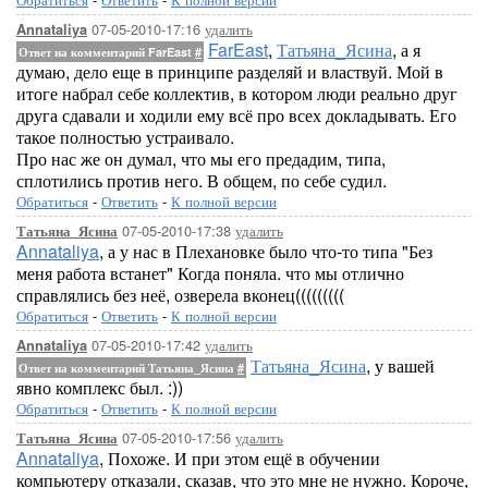
07-05-2010-17:16
удалить
Annataliya
FarEast
,
Татьяна_Ясина
, а я
Ответ на комментарий FarEast
#
думаю, дело еще в принципе разделяй и властвуй. Мой в
итоге набрал себе коллектив, в котором люди реально друг
друга сдавали и ходили ему всё про всех докладывать. Его
такое полностью устраивало.
Про нас же он думал, что мы его предадим, типа,
сплотились против него. В общем, по себе судил.
Обратиться
-
Ответить
-
К полной версии
07-05-2010-17:38
удалить
Татьяна_Ясина
Annataliya
, а у нас в Плехановке было что-то типа "Без
меня работа встанет" Когда поняла. что мы отлично
справлялись без неё, озверела вконец(((((((((
Обратиться
-
Ответить
-
К полной версии
07-05-2010-17:42
удалить
Annataliya
Татьяна_Ясина
, у вашей
Ответ на комментарий Татьяна_Ясина
#
явно комплекс был. :))
Обратиться
-
Ответить
-
К полной версии
07-05-2010-17:56
удалить
Татьяна_Ясина
Annataliya
, Похоже. И при этом ещё в обучении
компьютеру отказали, сказав, что это мне не нужно. Короче,