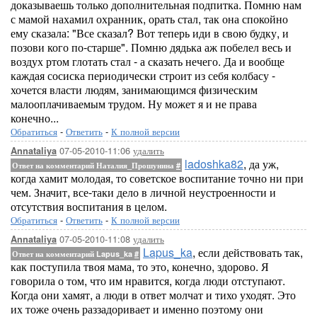
доказываешь только дополнительная подпитка. Помню нам
с мамой нахамил охранник, орать стал, так она спокойно
ему сказала: "Все сказал? Вот теперь иди в свою будку, и
позови кого по-старше". Помню дядька аж побелел весь и
воздух ртом глотать стал - а сказать нечего. Да и вообще
каждая сосиска периодически строит из себя колбасу -
хочется власти людям, занимающимся физическим
малооплачиваемым трудом. Ну может я и не права
конечно...
Обратиться
-
Ответить
-
К полной версии
07-05-2010-11:06
удалить
Annataliya
ladoshka82
, да уж,
Ответ на комментарий Наталия_Прошунина
#
когда хамит молодая, то советское воспитание точно ни при
чем. Значит, все-таки дело в личной неустроенности и
отсутствия воспитания в целом.
Обратиться
-
Ответить
-
К полной версии
07-05-2010-11:08
удалить
Annataliya
Lapus_ka
, если действовать так,
Ответ на комментарий Lapus_ka
#
как поступила твоя мама, то это, конечно, здорово. Я
говорила о том, что им нравится, когда люди отступают.
Когда они хамят, а люди в ответ молчат и тихо уходят. Это
их тоже очень раззадоривает и именно поэтому они