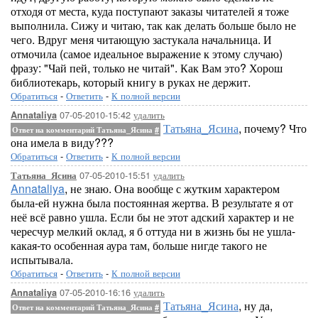
отходя от места, куда поступают заказы читателей я тоже
выполнила. Сижу и читаю, так как делать больше было не
чего. Вдруг меня читающую застукала начальница. И
отмочила (самое идеальное выражение к этому случаю)
фразу: "Чай пей, только не читай". Как Вам это? Хорош
библиотекарь, который книгу в руках не держит.
Обратиться
-
Ответить
-
К полной версии
07-05-2010-15:42
удалить
Annataliya
Татьяна_Ясина
, почему? Что
Ответ на комментарий Татьяна_Ясина
#
она имела в виду???
Обратиться
-
Ответить
-
К полной версии
07-05-2010-15:51
удалить
Татьяна_Ясина
Annataliya
, не знаю. Она вообще с жутким характером
была-ей нужна была постоянная жертва. В результате я от
неё всё равно ушла. Если бы не этот адский характер и не
чересчур мелкий оклад, я б оттуда ни в жизнь бы не ушла-
какая-то особенная аура там, больше нигде такого не
испытывала.
Обратиться
-
Ответить
-
К полной версии
07-05-2010-16:16
удалить
Annataliya
Татьяна_Ясина
, ну да,
Ответ на комментарий Татьяна_Ясина
#