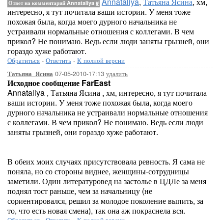
Annataliya
,
Татьяна Ясина
, хм,
Ответ на комментарий Annataliya
#
интересно, я тут почитала ваши истории. У меня тоже
похожая была, когда моего дурного начальника не
устраивали нормальные отношения с коллегами. В чем
прикол? Не понимаю. Ведь если люди заняты грызней, они
гораздо хуже работают.
Обратиться
-
Ответить
-
К полной версии
07-05-2010-17:13
удалить
Татьяна_Ясина
Исходное сообщение FarEast
Annataliya , Татьяна Ясина , хм, интересно, я тут почитала
ваши истории. У меня тоже похожая была, когда моего
дурного начальника не устраивали нормальные отношения
с коллегами. В чем прикол? Не понимаю. Ведь если люди
заняты грызней, они гораздо хуже работают.
В обеих моих случаях присутствовала ревность. Я сама не
поняла, но со стороны виднее, женщины-сотрудницы
заметили. Один литературовед на застолье в ЦДЛе за меня
поднял тост раньше, чем за начальницу (не
сориентировался, решил за молодое поколение выпить, за
то, что есть новая смена), так она аж покраснела вся.
Обратиться
-
Ответить
-
К полной версии