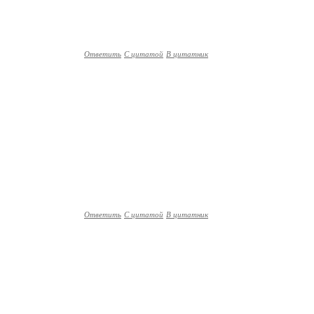
Ответить
С цитатой
В цитатник
Ответить
С цитатой
В цитатник