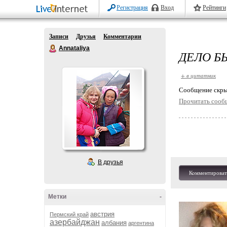
Регистрация
Вход
Рейтинги
Записи
Друзья
Комментарии
Annataliya
ДЕЛО Б
+ в цитатник
Cообщение скры
Прочитать сооб
В друзья
Комментироват
Метки
-
австрия
Пермский край
азербайджан
албания
аргентина