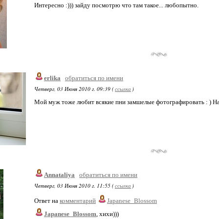
Интересно :))) зайду посмотрю что там такое... любопытно.
erlika
обратиться по имени
Четверг, 03 Июня 2010 г. 09:39 (
ссылка
)
Мой муж тоже любит всякие пни замшелые фотографировать : ) На
Annataliya
обратиться по имени
Четверг, 03 Июня 2010 г. 11:55 (
ссылка
)
Ответ на
комментарий
Japanese_Blossom
Japanese_Blossom
, хихи)))