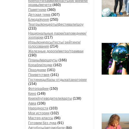
Крепости/замки/монастыри/ кремли/
храмы/мечети
(460)
Памятники
(360)
Детская тема
(307)
Блюда/кухня
(250)
Театры/концерты/фестивали/шоу
(233)
Национальные парки/заповедники/
зоопарки
(217)
Игры/конкурсы/тесты/ рейтинги/
голосования
(214)
Железные дороги/метро/трамваи
(190)
Планы/маршруты
(166)
Корабли/лодки
(162)
Праздники
(161)
Приветствия
(161)
Гостиницы/базы отдыха/санатории
(154)
Фотографии
(150)
Кино
(149)
Книги/путеводители/карты
(138)
Авиа
(106)
Народности
(103)
Мои истории
(102)
Мастер-классы
(96)
Готовим без лука
(91)
Автобусы/автомобили
(84)