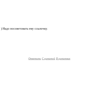
) Надо посоветовать ему ссылочку.
Ответить
С цитатой
В цитатник