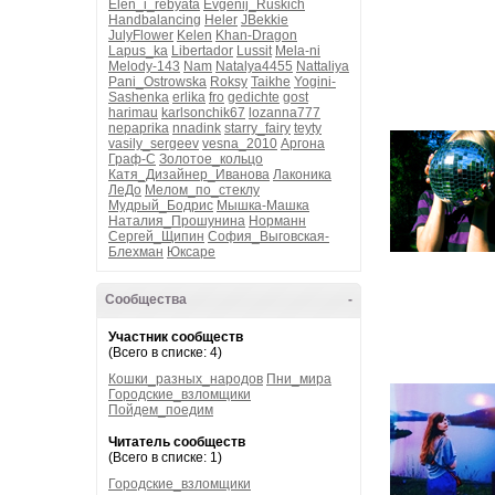
Elen_i_rebyata
Evgenij_Ruskich
Handbalancing
Heler
JBekkie
JulyFlower
Kelen
Khan-Dragon
Lapus_ka
Libertador
Lussit
Mela-ni
Melody-143
Nam
Natalya4455
Nattaliya
Pani_Ostrowska
Roksy
Taikhe
Yogini-
Sashenka
erlika
fro
gedichte
gost
harimau
karlsonchik67
lozanna777
nepaprika
nnadink
starry_fairy
teyty
vasily_sergeev
vesna_2010
Аргона
Граф-С
Золотое_кольцо
Катя_Дизайнер_Иванова
Лаконика
ЛеДо
Мелом_по_стеклу
Мудрый_Бодрис
Мышка-Машка
Наталия_Прошунина
Норманн
Сергей_Щипин
София_Выговская-
Блехман
Юксаре
Сообщества
-
Участник сообществ
(Всего в списке: 4)
Кошки_разных_народов
Пни_мира
Городские_взломщики
Пойдем_поедим
Читатель сообществ
(Всего в списке: 1)
Городские_взломщики