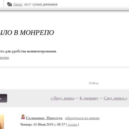
Авось
из (+ сутки) дневников
ЫЛО В МОНРЕПО
то для удобства комментирования.
щение
« Пред. запись
—
К дневнику
—
След. запись »
ь
Солнышко_Навсегда
обратиться по имени
Четверг, 03 Июня 2010 г. 08:57 (
ссылка
)