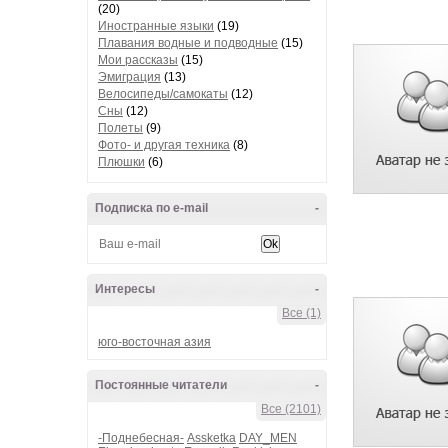
(20)
Иностранные языки
(19)
Плавания водные и подводные
(15)
Мои рассказы
(15)
Эмиграция
(13)
Велосипеды/самокаты
(12)
Сны
(12)
Полеты
(9)
Фото- и другая техника
(8)
Плюшки
(6)
Подписка по e-mail
-
Интересы
-
Все (1)
юго-восточная азия
Постоянные читатели
-
Все (2101)
-Поднебесная-
Assketka
DAY_MEN