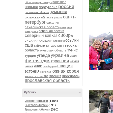
полезное
область
петрозаводск
россия
польша
португалия
румыния
ростовская область
санкт-
рязанская область
рязань
петербург
сахалин
сахалинская область
северная
северная осетия
македония
сибирь
северный кавказ
ссылки
сицилия
словакия
словения
сша
тверская
татарстан
таймыр
область
тунис
тульская область
украина
уганда
турция
урал
финляндия
франция
чехия
швеция
чили
чечня
швейцария
южная корея
эстония
эфиопия
япония
ярославль
ява
южная осетия
ярославская область
Рубрики
-
Фоторепортажи
(1464)
Выставки/музеи
(591)
Традиции/обычаи
(590)