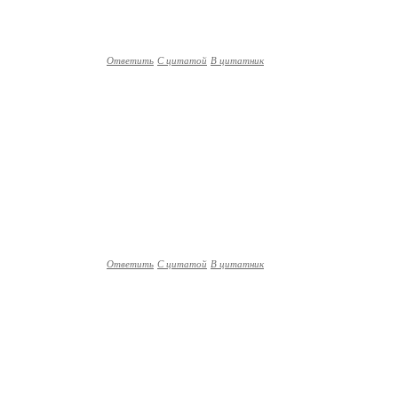
Ответить
С цитатой
В цитатник
Ответить
С цитатой
В цитатник