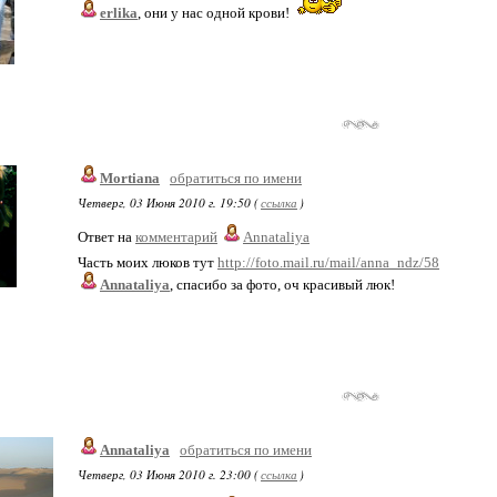
erlika
, они у нас одной крови!
Mortiana
обратиться по имени
Четверг, 03 Июня 2010 г. 19:50 (
ссылка
)
Ответ на
комментарий
Annataliya
Часть моих люков тут
http://foto.mail.ru/mail/anna_ndz/58
Annataliya
, спасибо за фото, оч красивый люк!
Annataliya
обратиться по имени
Четверг, 03 Июня 2010 г. 23:00 (
ссылка
)