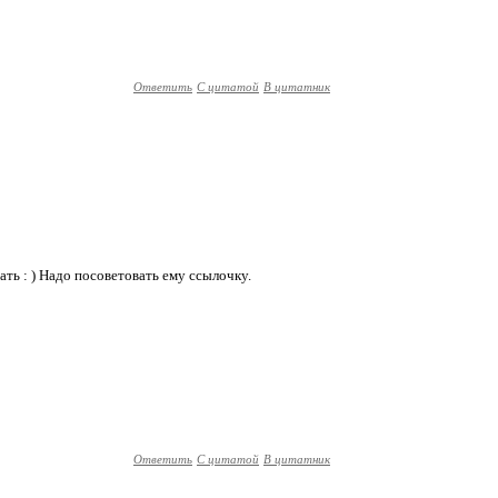
Ответить
С цитатой
В цитатник
ь : ) Надо посоветовать ему ссылочку.
Ответить
С цитатой
В цитатник