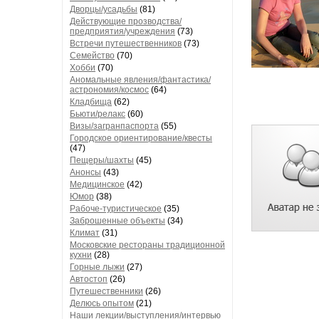
Дворцы/усадьбы
(81)
Действующие прозводства/
предприятия/учреждения
(73)
Встречи путешественников
(73)
Семейство
(70)
Хобби
(70)
Аномальные явления/фантастика/
астрономия/космос
(64)
Кладбища
(62)
Бьюти/релакс
(60)
Визы/загранпаспорта
(55)
Городское ориентирование/квесты
(47)
Пещеры/шахты
(45)
Анонсы
(43)
Медицинское
(42)
Юмор
(38)
Рабоче-туристическое
(35)
Заброшенные объекты
(34)
Климат
(31)
Московские рестораны традиционной
кухни
(28)
Горные лыжи
(27)
Автостоп
(26)
Путешественники
(26)
Делюсь опытом
(21)
Наши лекции/выступления/интервью