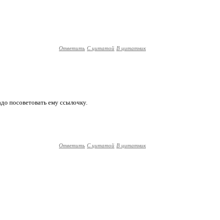
Ответить
С цитатой
В цитатник
до посоветовать ему ссылочку.
Ответить
С цитатой
В цитатник