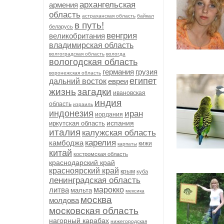
архангельская
армения
область
астраханская область
байкал
в путь!
беларусь
венгрия
великобритания
владимирская область
волгоградская область
вологда
вологодская область
германия
грузия
воронежская область
египет
дальний восток
евреи
жизнь
загадки
ивановская
индия
область
израиль
индонезия
иран
иордания
испания
иркутская область
италия
калужская область
карелия
камбоджа
кижи
карпаты
китай
костромская область
краснодарский край
красноярский край
крым
куба
ленинградская область
литва
марокко
мальта
мексика
москва
молдова
московская область
нагорный карабах
нижегородская