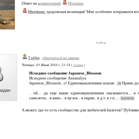
Ответ на
комментарий
Mortiana
Mortiana
, здоровская коллекция! Мне особенно понравился вт
Табби
обратиться по имени
Четверг, 03 Июня 2010 г. 23:14 (
ссылка
)
Исходное сообщение Japanese_Blossom
Исходное сообщение Annataliya
Japanese_Blossom , о! Единомышленники пошли. :))) Прямо до
.. ой.... да еще какие единомышленники оказывается.... я т
самолеты... в кино... в музеи... в парки.. и д.т. и т.п.... :)))))))))))
А может, где-то есть сообщество для любителей билетов? Публико