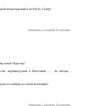
орой монастырский и из г.Осло. Супер!
Ответить
С цитатой
В цитатник
ма пенек? Как-так?
оже неравнодушна к билетикам ....... на поезда...
вали что-нибудь из своей коллекции?
Ответить
С цитатой
В цитатник