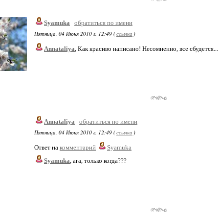
Syamuka
обратиться по имени
Пятница, 04 Июня 2010 г. 12:49 (
ссылка
)
Annataliya
, Как красиво написано! Несомненно, все сбудется...
Annataliya
обратиться по имени
Пятница, 04 Июня 2010 г. 12:49 (
ссылка
)
Ответ на
комментарий
Syamuka
Syamuka
, ага, только когда???