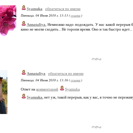
Syamuka
обратиться по имени
Пятница, 04 Июня 2010 г. 13:13 (
ссылка
)
Annataliya
, Немножко надо подождать. У нас какой перерыв б
кино не могли сходить... Не торопи время. Оно и так быстро идет...
Annataliya
обратиться по имени
Пятница, 04 Июня 2010 г. 13:16 (
ссылка
)
Ответ на
комментарий
Syamuka
Syamuka
, нет уж, такой перерыв, как у вас, я точно не пережив