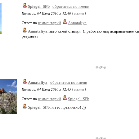
Spiegel_SPb
обратиться по имени
Пятница, 04 Июня 2010 г. 12:40 (
ссылка
)
Ответ на
комментарий
Annataliya
Annataliya
, зато какой стимул! Я работаю над исправлением с
результат
Annataliya
обратиться по имени
Пятница, 04 Июня 2010 г. 12:45 (
ссылка
)
Ответ на
комментарий
Spiegel_SPb
Spiegel_SPb
, и это правильно! :))