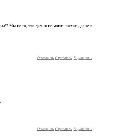
ыл!? Мы не то, что далеко не могли поехать, даже в
Ответить
С цитатой
В цитатник
у.
Ответить
С цитатой
В цитатник