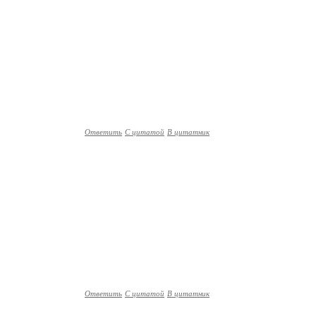
Ответить
С цитатой
В цитатник
Ответить
С цитатой
В цитатник