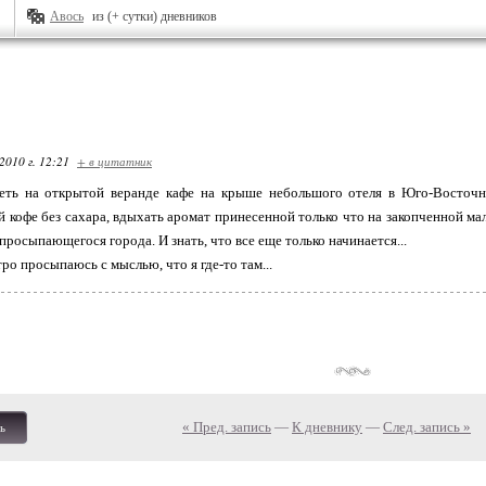
Авось
из (+ сутки) дневников
2010 г. 12:21
+ в цитатник
еть на открытой веранде кафе на крыше небольшого отеля в Юго-Восточн
 кофе без сахара, вдыхать аромат принесенной только что на закопченной ма
просыпающегося города. И знать, что все еще только начинается...
ро просыпаюсь с мыслью, что я где-то там...
« Пред. запись
—
К дневнику
—
След. запись »
ь