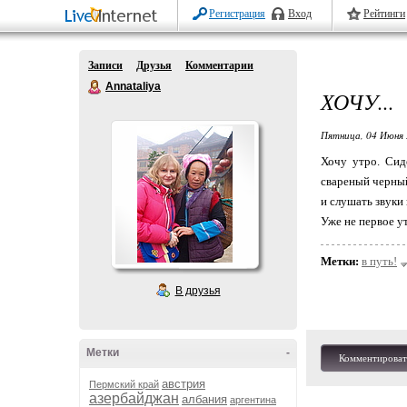
Регистрация
Вход
Рейтинги
Записи
Друзья
Комментарии
Annataliya
ХОЧУ...
Пятница, 04 Июня 
Хочу утро. Сид
свареный черный
и слушать звуки 
Уже не первое ут
Метки:
в путь!
В друзья
Метки
-
Комментироват
австрия
Пермский край
азербайджан
албания
аргентина