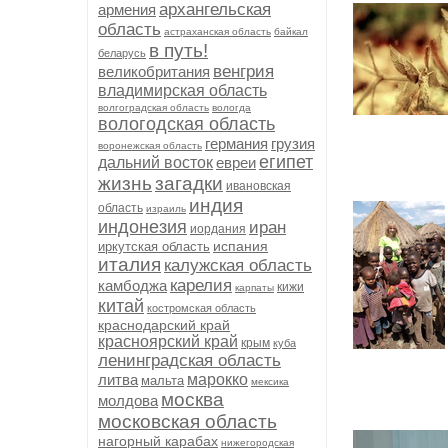
архангельская
армения
область
астраханская область
байкал
в путь!
беларусь
венгрия
великобритания
владимирская область
волгоградская область
вологда
вологодская область
германия
грузия
воронежская область
египет
дальний восток
евреи
жизнь
загадки
ивановская
индия
область
израиль
индонезия
иран
иордания
испания
иркутская область
италия
калужская область
карелия
камбоджа
кижи
карпаты
китай
костромская область
краснодарский край
красноярский край
крым
куба
ленинградская область
литва
марокко
мальта
мексика
москва
молдова
московская область
нагорный карабах
нижегородская