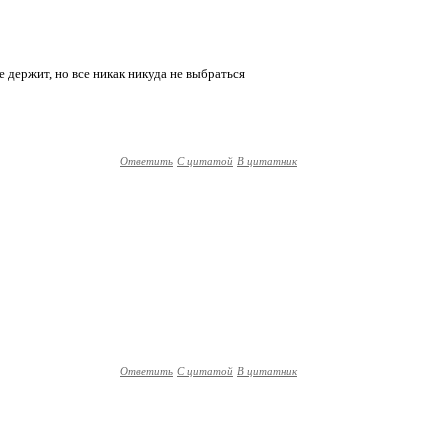
е держит, но все никак никуда не выбраться
Ответить
С цитатой
В цитатник
Ответить
С цитатой
В цитатник