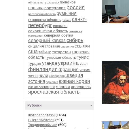
полезное
область
петрозаводск
россия
польша
португалия
румыния
ростовская область
санкт-
рязанская область
рязань
петербург
сахалин
сахалинская область
северная
северная осетия
македония
сибирь
северный кавказ
ссылки
сицилия
словакия
словения
сша
тверская
татарстан
таймыр
область
тунис
тульская область
украина
уганда
турция
урал
финляндия
франция
чехия
швеция
чили
чечня
швейцария
южная корея
эстония
эфиопия
япония
ярославль
ява
южная осетия
ярославская область
Рубрики
-
Фоторепортажи
(1464)
Выставки/музеи
(591)
Традиции/обычаи
(590)