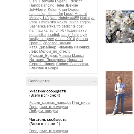
Elen_i_rebyata
Evgenij_Ruskich
Handbalancing
Heler
JBekkie
JulyFlower
Kelen
Khan-Dragon
Lapus_ka
Libertador
Lussit
Mela-ni
Melody-143
Nam
Natalya4455
Nattaliya
Pani_Ostrowska
Roksy
Taikhe
Yogini-
Sashenka
erlika
fro
gedichte
gost
harimau
karlsonchik67
lozanna777
nepaprika
nnadink
starry_fairy
teyty
vasily_sergeev
vesna_2010
Аргона
Граф-С
Золотое_кольцо
Катя_Дизайнер_Иванова
Лаконика
ЛеДо
Мелом_по_стеклу
Мудрый_Бодрис
Мышка-Машка
Наталия_Прошунина
Норманн
Сергей_Щипин
София_Выговская-
Блехман
Юксаре
Сообщества
-
Участник сообществ
(Всего в списке: 4)
Кошки_разных_народов
Пни_мира
Городские_взломщики
Пойдем_поедим
Читатель сообществ
(Всего в списке: 1)
Городские_взломщики