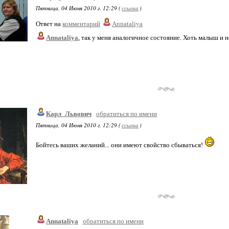
Пятница, 04 Июня 2010 г. 12:29 (
ссылка
)
Ответ на
комментарий
Annataliya
Annataliya
, так у меня аналогичное состояние. Хоть малыш и н
Карл_Львович
обратиться по имени
Пятница, 04 Июня 2010 г. 12:29 (
ссылка
)
Бойтесь ваших желаний... они имеют свойство сбываться!
Annataliya
обратиться по имени