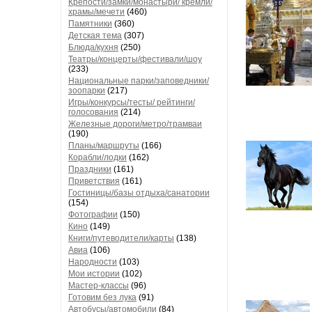
Крепости/замки/монастыри/ кремли/
храмы/мечети
(460)
Памятники
(360)
Детская тема
(307)
Блюда/кухня
(250)
Театры/концерты/фестивали/шоу
(233)
Национальные парки/заповедники/
зоопарки
(217)
Игры/конкурсы/тесты/ рейтинги/
голосования
(214)
Железные дороги/метро/трамваи
(190)
Планы/маршруты
(166)
Корабли/лодки
(162)
Праздники
(161)
Приветствия
(161)
Гостиницы/базы отдыха/санатории
(154)
Фотографии
(150)
Кино
(149)
Книги/путеводители/карты
(138)
Авиа
(106)
Народности
(103)
Мои истории
(102)
Мастер-классы
(96)
Готовим без лука
(91)
Автобусы/автомобили
(84)