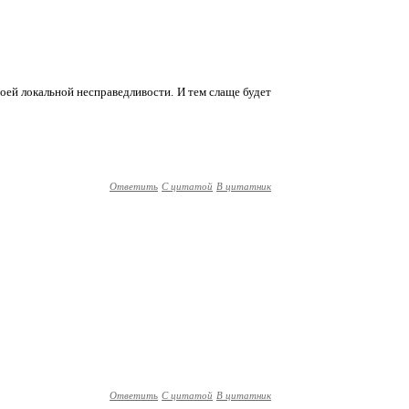
воей локальной несправедливости. И тем слаще будет
Ответить
С цитатой
В цитатник
Ответить
С цитатой
В цитатник