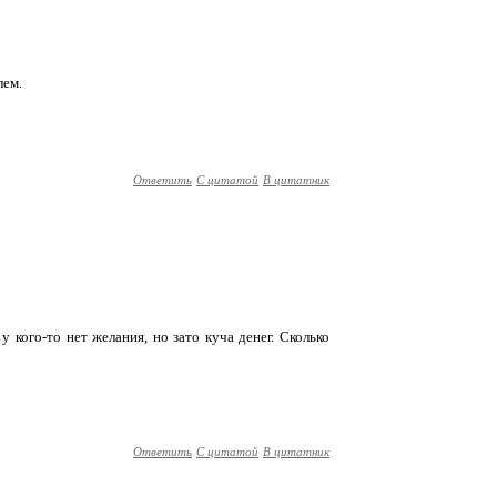
лем.
Ответить
С цитатой
В цитатник
 у кого-то нет желания, но зато куча денег. Сколько
Ответить
С цитатой
В цитатник