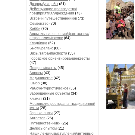
Дворцы/усадьбы
(81)
Действующие прозводства/
предприятия/учреждения
(73)
Встречи путешественников
(73)
Семейство
(70)
Хобби
(70)
Аномальные явления/фантастика/
астрономия/космос
(64)
Кладбища
(62)
Бьюти/релакс
(60)
Визы/загранпаспорта
(55)
Городское ориентирование/квесты
(47)
Пещеры/шахты
(45)
Анонсы
(43)
Медицинское
(42)
Юмор
(38)
Рабоче-туристическое
(35)
Заброшенные объекты
(34)
Климат
(31)
Московские рестораны традиционной
кухни
(28)
Горные лыжи
(27)
Автостоп
(26)
Путешественники
(26)
Делюсь опытом
(21)
Наши лекции/выступления/интервью