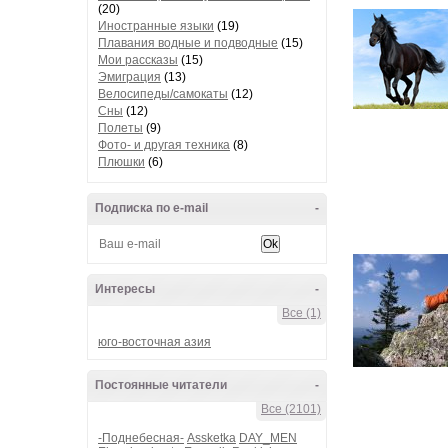
(20)
Иностранные языки
(19)
Плавания водные и подводные
(15)
Мои рассказы
(15)
Эмиграция
(13)
Велосипеды/самокаты
(12)
Сны
(12)
Полеты
(9)
Фото- и другая техника
(8)
Плюшки
(6)
Подписка по e-mail
-
Интересы
-
Все (1)
юго-восточная азия
Постоянные читатели
-
Все (2101)
-Поднебесная-
Assketka
DAY_MEN