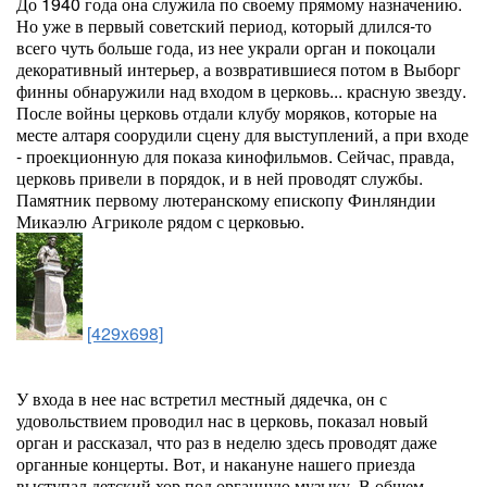
До 1940 года она служила по своему прямому назначению.
Но уже в первый советский период, который длился-то
всего чуть больше года, из нее украли орган и покоцали
декоративный интерьер, а возвратившиеся потом в Выборг
финны обнаружили над входом в церковь... красную звезду.
После войны церковь отдали клубу моряков, которые на
месте алтаря соорудили сцену для выступлений, а при входе
- проекционную для показа кинофильмов. Сейчас, правда,
церковь привели в порядок, и в ней проводят службы.
Памятник первому лютеранскому епископу Финляндии
Микаэлю Агриколе рядом с церковью.
[429x698]
У входа в нее нас встретил местный дядечка, он с
удовольствием проводил нас в церковь, показал новый
орган и рассказал, что раз в неделю здесь проводят даже
органные концерты. Вот, и накануне нашего приезда
выступал детский хор под органную музыку. В общем,