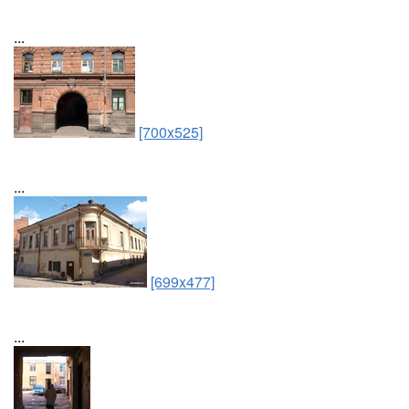
...
[700x525]
...
[699x477]
...