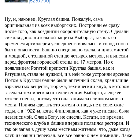
[525x700]
Ну, и, наконец, Круглая башня. Пожалуй, сама
оригинальная из всех выборгских. Построили ее сразу
после того, как воздвигли оборонительную стену. Сделали
сие для дополнительной защиты Выборга, так как со
временем артиллерия усовершенствовалась, и город снова
был в опасности. Башню специально сделали приземистой
и мощной, с толщиной стен до четырех метров, и вынесли
перед фронтом городской стены на 17 метров. Но с
появлением Рогатой крепости Круглая башня, как и
Ратушная, стала не нужной, и в ней тоже устроили арсенал.
Потом в Круглой башне были аптечный склад, хранилище
взрывчатых веществ, тюрьма, технический клуб, в котором
заседала техническая интеллигенция Выборга, а еще ее
хотели снести, потому что она занимала слишком много
места. Причем сделать это хотели отнюдь не в советские
годы, а в 1922-м, когда Финляндия, как я уже писала, была
независимой. Слава Богу, не снесли. Кстати, во времена
технического клуба в башне впервые появился ресторан. И
так он запал в душу всем местным жителям, что, даже когда
клуб из башни переехал, все всё равно о нем помнили. Даже