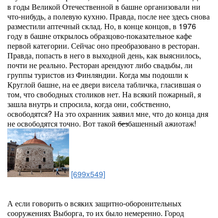
в годы Великой Отечественной в башне организовали ни
что-нибудь, а полевую кухню. Правда, после нее здесь снова
разместили аптечный склад. Но, в конце концов, в 1976
году в башне открылось образцово-показательное кафе
первой категории. Сейчас оно преобразовано в ресторан.
Правда, попасть в него в выходной день, как выяснилось,
почти не реально. Ресторан арендуют либо свадьбы, ли
группы туристов из Финляндии. Когда мы подошли к
Круглой башне, на ее двери висела табличка, гласившая о
том, что свободных столиков нет. На всякий пожарный, я
зашла внутрь и спросила, когда они, собственно,
освободятся? На это охранник заявил мне, что до конца дня
не освободятся точно. Вот такой
без
башенный ажиотаж!
[699x549]
А если говорить о всяких защитно-оборонительных
сооружениях Выборга, то их было немеренно. Город