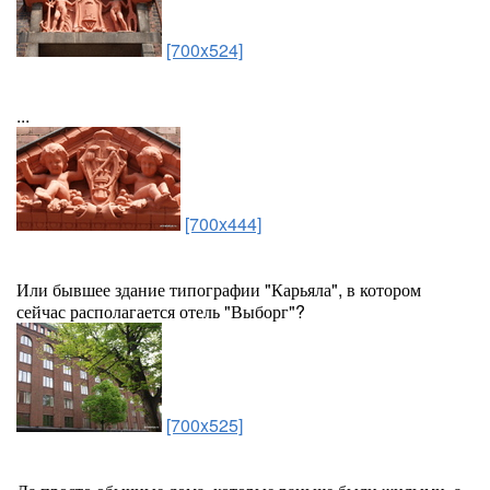
[700x524]
...
[700x444]
Или бывшее здание типографии "Карьяла", в котором
сейчас располагается отель "Выборг"?
[700x525]