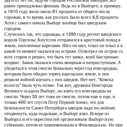
равно принадлежал финнам. Ведь их в Выборге, к примеру,
в 1910 году жило около 81 процента от общего числа
горожан, в то время, как русских было всего 6,5 процента.
Хотя с самого начала Выборг вообще был шведским
городом.
Случилось так, что однажды, в 1293 году регент шведского
короля Торгильс Кнутссон отправился в крестовый поход в
земли, населенные карелами. Шел он шел, плыл он плыл и в
какой-то момент оказался на острове. Осмотрел он остров со
всех сторон и решил, что быть тут замку, коий быстренько
воздвиг. Замок оказался очень мощным и неприступным. А
убедиться в этом смогли буквально через год новгородцы,
которым было обидно терять карельские земли, и они
решили войной изгнать с них шведов. Нет-нет, "Кемска
волость" была чуть позже. Так вот, дружина Новгорода
Великого осадила Выборг, но взять его новгородцы не
смогли. Через 30 лет тоже не смогли, потом еще и еще, и
только 400 лет спустя Петр Первый понял, что для
безопасности Санкт-Петербурга шведов надо по-любому
отодвинуть, куда подальше, и Выборг взял. Вскоре из
Выборга и его окрестностей организовали Выборгскую
губернию, потом ее переименовали в Финляндскую. Но при