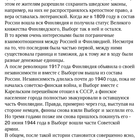
этом ее жителям разрешили сохранить шведские законы,
например, на них не распространялось крепостное право, а
вера оставалась лютеранской. Когда же в 1809 году в состав
России вошла вся Финляндия и получила статус Великого
княжества Финляндского, Выборг так в ней и остался.
В то время очень интересными были пограничные
взаимоотношения между Россией и Финляндией. Несмотря
на то, что последняя была частью первой, между ними
существовала граница и таможня, да к тому же в ходу были
разные денежные единицы.
А после революции 1917 года Финляндия объявила о своей
независимости и вместе с Выборгом вышла из состава
России. Независимость длилась почти до 1940 года, пока не
началась советско-финская война, и Выборг вместе с
Карельским перешейком отошел к СССР, а финское
население города полностью эвакуировали в оставшуюся
часть Финляндии. Правда, примерно через год, выступая на
стороне немцев, финны снова взяли Выборг и заселили его.
Но тремя годами позже им снова пришлось покинуть его -
20 июня 1944 года в Выборг вошли части Советской
армии.
В общем, после такой истории становится совершенно ясно,