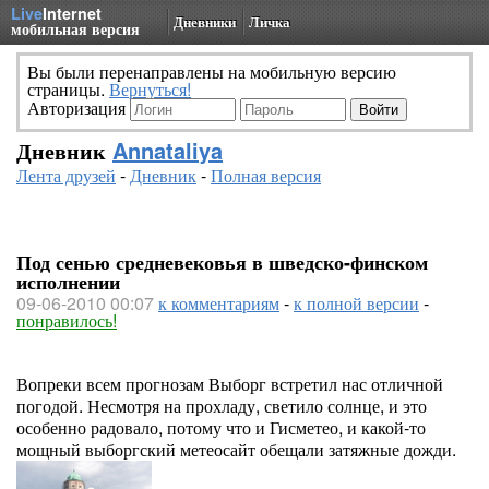
Live
Internet
Дневники
Личка
мобильная версия
Вы были перенаправлены на мобильную версию
страницы.
Вернуться!
Авторизация
Дневник
Annataliya
Лента друзей
-
Дневник
-
Полная версия
Под сенью средневековья в шведско-финском
исполнении
09-06-2010 00:07
к комментариям
-
к полной версии
-
понравилось!
Вопреки всем прогнозам Выборг встретил нас отличной
погодой. Несмотря на прохладу, светило солнце, и это
особенно радовало, потому что и Гисметео, и какой-то
мощный выборгский метеосайт обещали затяжные дожди.