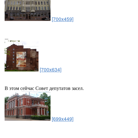
[700x459]
...
[700x634]
В этом сейчас Совет депутатов засел.
[699x449]
...