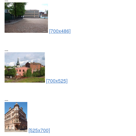
[700x486]
...
[700x525]
...
[525x700]