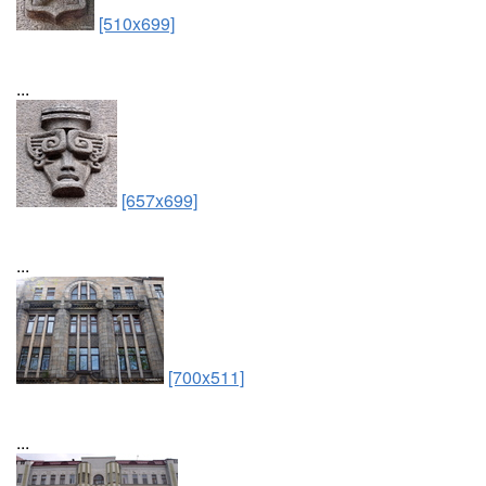
[510x699]
...
[657x699]
...
[700x511]
...