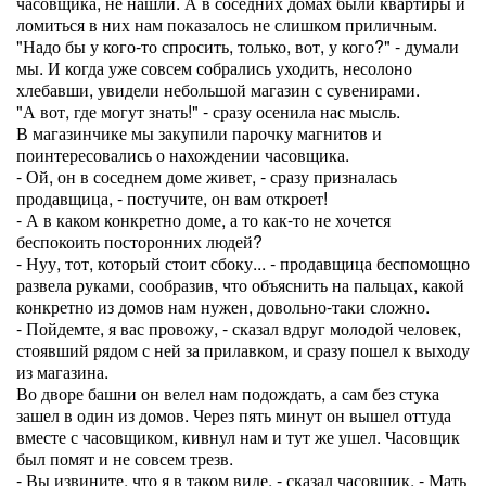
часовщика, не нашли. А в соседних домах были квартиры и
ломиться в них нам показалось не слишком приличным.
"Надо бы у кого-то спросить, только, вот, у кого?" - думали
мы. И когда уже совсем собрались уходить, несолоно
хлебавши, увидели небольшой магазин с сувенирами.
"А вот, где могут знать!" - сразу осенила нас мысль.
В магазинчике мы закупили парочку магнитов и
поинтересовались о нахождении часовщика.
- Ой, он в соседнем доме живет, - сразу призналась
продавщица, - постучите, он вам откроет!
- А в каком конкретно доме, а то как-то не хочется
беспокоить посторонних людей?
- Нуу, тот, который стоит сбоку... - продавщица беспомощно
развела руками, сообразив, что объяснить на пальцах, какой
конкретно из домов нам нужен, довольно-таки сложно.
- Пойдемте, я вас провожу, - сказал вдруг молодой человек,
стоявший рядом с ней за прилавком, и сразу пошел к выходу
из магазина.
Во дворе башни он велел нам подождать, а сам без стука
зашел в один из домов. Через пять минут он вышел оттуда
вместе с часовщиком, кивнул нам и тут же ушел. Часовщик
был помят и не совсем трезв.
- Вы извините, что я в таком виде, - сказал часовщик. - Мать