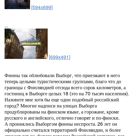
[594x699]
...
[699x491]
Финны так облюбовали Выборг, что приезжают в него
теперь целыми туристическими группами, благо что до
границы с Финляндией отсюда всего сорок километров, а
гостиниц в Выборге целых 18 (это на 70 тысяч населения).
Назовите мне хотя бы еще один подобный российский
город? Многие надписи на улицах Выборга
продублированы на финском языке, а горожане, кроме
русского и английского, отлично говорят и по-фински.
А прониклись Выборгом финны неспроста. 26 лет он
официально считался территорией Финляндии, и более
двухсот лет он, будучи городом Российской империи, все