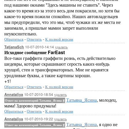
под нашими окнами "Здесь машины не ставить". Через
какое-то время из-за этого весь дом покрасили, но хотя бы
какое-то время пожили спокойно. Наших автовладельцев
мы предупредили, что это мы, чтоб чужаки их же места не
занимали, а пришлые мамин запрет выполняли
неукоснительно.
Обратиться
-
Ответить
-
К полной версии
10-07-2010-14:14
удалить
TatjanaSch
Исходное сообщение FarEast
Все-таки граффити граффити рознь, есть действительно
шедевры, которые скрашивают серость каких-нибудь
хрущоб, стен и трансформаторных. Мне не нравятся
уродливые буквы, а такие картины хороши.
+1!
Обратиться
-
Ответить
-
К полной версии
10-07-2010-18:54
удалить
Annataliya
Татьяна_Ясина
, молодец,
Ответ на комментарий Татьяна_Ясина
#
мама! Здорово придумала!
Обратиться
-
Ответить
-
К полной версии
10-07-2010-19:22
удалить
Annataliya
Татьяна_Ясина
, я одно не
Ответ на комментарий Татьяна_Ясина
#