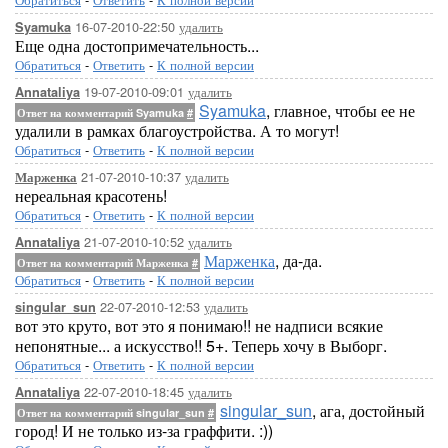
16-07-2010-22:50
удалить
Syamuka
Еще одна достопримечательность...
Обратиться
-
Ответить
-
К полной версии
19-07-2010-09:01
удалить
Annataliya
Syamuka
, главное, чтобы ее не
Ответ на комментарий Syamuka
#
удалили в рамках благоустройства. А то могут!
Обратиться
-
Ответить
-
К полной версии
21-07-2010-10:37
удалить
Марженка
нереальная красотень!
Обратиться
-
Ответить
-
К полной версии
21-07-2010-10:52
удалить
Annataliya
Марженка
, да-да.
Ответ на комментарий Марженка
#
Обратиться
-
Ответить
-
К полной версии
22-07-2010-12:53
удалить
singular_sun
вот это круто, вот это я понимаю!! не надписи всякие
непонятные... а искусство!! 5+. Теперь хочу в Выборг.
Обратиться
-
Ответить
-
К полной версии
22-07-2010-18:45
удалить
Annataliya
singular_sun
, ага, достойный
Ответ на комментарий singular_sun
#
город! И не только из-за граффити. :))