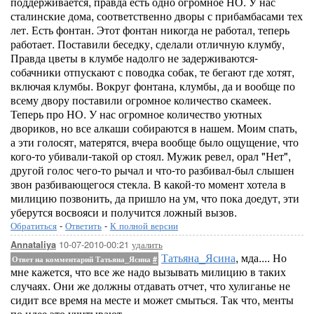
поддерживается, правда есть одно огромное НО. У нас
сталинские дома, соответственно дворы с прибамбасами тех
лет. Есть фонтан. Этот фонтан никогда не работал, теперь
работает. Поставили беседку, сделали отличную клумбу,
Правда цветы в клумбе надолго не задерживаются-
собачники отпускают с поводка собак, те бегают где хотят,
включая клумбы. Вокруг фонтана, клумбы, да и вообще по
всему двору поставили огромное количество скамеек.
Теперь про НО. У нас огромное количество уютных
двориков, но все алкаши собираются в нашем. Моим спать,
а эти голосят, матерятся, вчера вообще было ощущение, что
кого-то убивали-такой ор стоял. Мужик ревел, орал "Нет",
другой голос чего-то рычал и что-то разбивал-был слышен
звон разбивающегося стекла. В какой-то момент хотела в
милицию позвонить, да пришло на ум, что пока доедут, эти
уберутся восвояси и получится ложный вызов.
Обратиться
-
Ответить
-
К полной версии
10-07-2010-00:21
удалить
Annataliya
Татьяна_Ясина
, мда.... Но
Ответ на комментарий Татьяна_Ясина
#
мне кажется, что все же надо вызывать милицию в таких
случаях. Они же должны отдавать отчет, что хулиганье не
сидит все время на месте и может смыться. Так что, менты
по идее это учитывают.