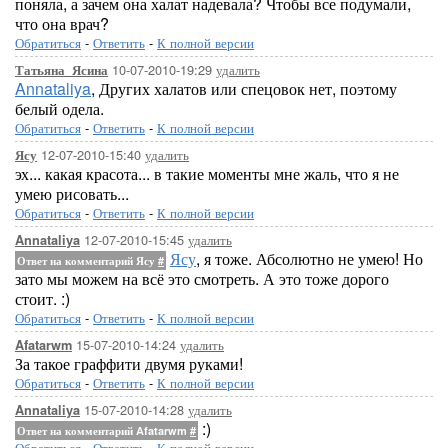
поняла, а зачем она халат надевала? Чтобы все подумали,
что она врач?
Обратиться
-
Ответить
-
К полной версии
10-07-2010-19:29
удалить
Татьяна_Ясина
Annataliya
, Других халатов или спецовок нет, поэтому
белый одела.
Обратиться
-
Ответить
-
К полной версии
12-07-2010-15:40
удалить
Ясу
эх... какая красота... в такие моменты мне жаль, что я не
умею рисовать...
Обратиться
-
Ответить
-
К полной версии
12-07-2010-15:45
удалить
Annataliya
Ясу
, я тоже. Абсолютно не умею! Но
Ответ на комментарий Ясу
#
зато мы можем на всё это смотреть. А это тоже дорого
стоит. :)
Обратиться
-
Ответить
-
К полной версии
15-07-2010-14:24
удалить
Afatarwm
За такое граффити двумя руками!
Обратиться
-
Ответить
-
К полной версии
15-07-2010-14:28
удалить
Annataliya
:)
Ответ на комментарий Afatarwm
#
Обратиться
-
Ответить
-
К полной версии