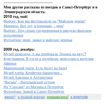
------------------------------------------
Мои другие рассказы из поездок в Санкт-Петербург и в
Ленинградскую область:
2010 год, май:
Выборг. Как мы фестивалили на "Майском дереве"
Монрепо. Вот это, я понимаю, - дача!
Выборг. Под сенью средневековья в шведско-финском
исполнении
Фотообзор: море, замки и майские деревья
2009 год, декабрь:
Музей шоколада. А вы пробовали Ленина на вкус?
Кунсткамера. В гости к индейцам, монголам и жителям
Африки
Мариинский театр. Есть билет на балет
Музей хлеба. Конфетки-бараночки...
Музей Арктики и Антарктики
"Васька" - Васильевский остров
На "Сапсане" из Москвы в Петербург
Фотообзор: Зимой в Санкт-Петербург
вверх^
к полной версии
понравилось!
в evernote