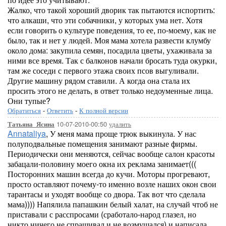
Жалко, что такой хороший дворик так пытаются испортить:
что алкаши, что эти собачники, у которых ума нет. Хотя
если говорить о культуре поведения, то ее, по-моему, как не
было, так и нет у людей. Моя мама хотела развести клумбу
около дома: закупила семян, посадила цветы, ухаживала за
ними все время. Так с балконов начали бросать туда окурки,
там же соседи с первого этажа своих псов выгуливали.
Другие машину рядом ставили. А когда она стала их
просить этого не делать, в ответ только недоуменные лица.
Они тупые?
Обратиться
-
Ответить
-
К полной версии
10-07-2010-00:50
удалить
Татьяна_Ясина
Annataliya
, У меня мама проще трюк выкинула. У нас
полуподвальные помещения занимают разные фирмы.
Периодически они меняются, сейчас вообще салон красоты
забацали-половину моего окна их реклама занимает(((
Посторонних машин всегда до кучи. Моторы прогревают,
просто оставляют почему-то именно возле наших окон свои
тарантасы и уходят вообще со двора. Так вот что сделала
мама)))) Напялила папашкин белый халат, на случай чтоб не
приставали с расспросами (сработало-народ глазел, но
никто ничего не спрашивал и не возмущался) и написала