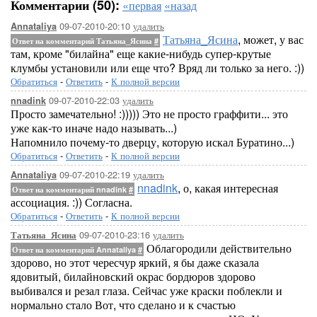
Комментарии (50):
«первая
«назад
09-07-2010-20:10
удалить
Annataliya
Татьяна_Ясина
, может, у вас
Ответ на комментарий Татьяна_Ясина
#
там, кроме "билайна" еще какие-нибудь супер-крутые
клумбы установили или еще что? Вряд ли только за него. :))
Обратиться
-
Ответить
-
К полной версии
09-07-2010-22:03
удалить
nnadink
Просто замечательно! :))))) Это не просто граффити... это
уже как-то иначе надо называть...)
Напомнило почему-то дверцу, которую искал Буратино...)
Обратиться
-
Ответить
-
К полной версии
09-07-2010-22:19
удалить
Annataliya
nnadink
, о, какая интересная
Ответ на комментарий nnadink
#
ассоциация. :)) Согласна.
Обратиться
-
Ответить
-
К полной версии
09-07-2010-23:16
удалить
Татьяна_Ясина
Облагородили действительно
Ответ на комментарий Annataliya
#
здорово, но этот чересчур яркий, я бы даже сказала
ядовитый, билайновский окрас бордюров здорово
выбивался и резал глаза. Сейчас уже краски поблекли и
нормально стало Вот, что сделано и к счастью