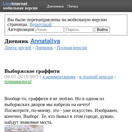
Live
Internet
Дневники
Личка
мобильная версия
Вы были перенаправлены на мобильную версию
страницы.
Вернуться!
Авторизация
Дневник
Annataliya
Лента друзей
-
Дневник
-
Полная версия
Выборжское граффити
09-07-2010 09:11
к комментариям
-
к полной версии
-
понравилось!
Вообще-то, граффити я не люблю. Но в одном из
выборжских дворов мы набрели на нечто!
Посмотрите, по-моему, это - уже искусство. Изображен,
конечно, Выборг. Те, кто бывал в этом городе, думаю,
найдут знакомые места.