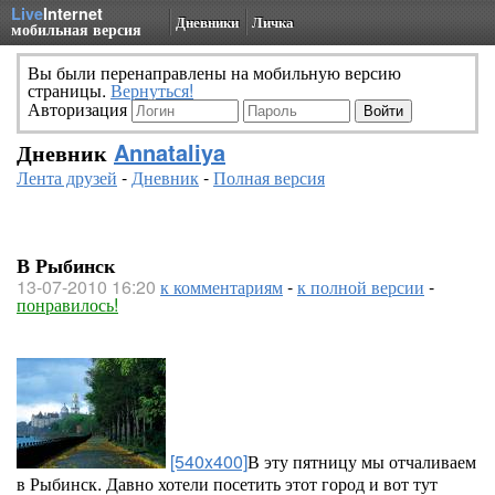
Live
Internet
Дневники
Личка
мобильная версия
Вы были перенаправлены на мобильную версию
страницы.
Вернуться!
Авторизация
Дневник
Annataliya
Лента друзей
-
Дневник
-
Полная версия
В Рыбинск
13-07-2010 16:20
к комментариям
-
к полной версии
-
понравилось!
[540x400]
В эту пятницу мы отчаливаем
в Рыбинск. Давно хотели посетить этот город и вот тут