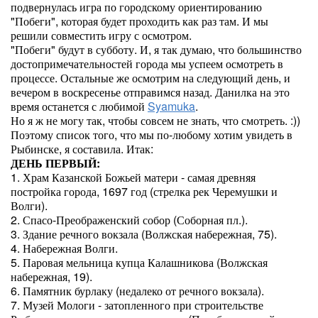
подвернулась игра по городскому ориентированию
"Побеги", которая будет проходить как раз там. И мы
решили совместить игру с осмотром.
"Побеги" будут в субботу. И, я так думаю, что большинство
достопримечательностей города мы успеем осмотреть в
процессе. Остальные же осмотрим на следующий день, и
вечером в воскресенье отправимся назад. Данилка на это
время останется с любимой
Syamuka
.
Но я ж не могу так, чтобы совсем не знать, что смотреть. :))
Поэтому список того, что мы по-любому хотим увидеть в
Рыбинске, я составила. Итак:
ДЕНЬ ПЕРВЫЙ:
1. Храм Казанской Божьей матери - самая древняя
постройка города, 1697 год (стрелка рек Черемушки и
Волги).
2. Спасо-Преображенский собор (Соборная пл.).
3. Здание речного вокзала (Волжская набережная, 75).
4. Набережная Волги.
5. Паровая мельница купца Калашникова (Волжская
набережная, 19).
6. Памятник бурлаку (недалеко от речного вокзала).
7. Музей Мологи - затопленного при строительстве