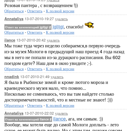
Розовая пантера , с возвращением !))
Обратиться
-
Ответить
-
К полной версии
13-07-2010-19:27
удалить
Annataliya
jglijgi
, спасибо!
Ответ на комментарий jglijgi
#
Обратиться
-
Ответить
-
К полной версии
13-07-2010-20:42
удалить
ilance
Мы тоже туда через неделю собираемся,в первую очередь
из-за музея Мологи-в предыдущий наш приезд 4 года назад
мы в него не попали из-за дурацкого расписания. Вы 602
поездом едете? Наш дом в окно увидите ;-).
Обратиться
-
Ответить
-
К полной версии
13-07-2010-21:49
удалить
nnadink
Я была в Рыбинске зимой и кроме лютого мороза и
краеведческого музея мало, что помню...
Нисколько не сомневаюсь, что вы там найдете столько
достопримечательностей, что и местные не знают! :)))
Обратиться
-
Ответить
-
К полной версии
13-07-2010-22:02
удалить
Annataliya
ilance
, ага, им самым. :))
Ответ на комментарий ilance
#
Вообще, мы хотели еще до самой Мологи доплыть - лето
сухое, ее может быть видно. Но с этим там, похоже совсем