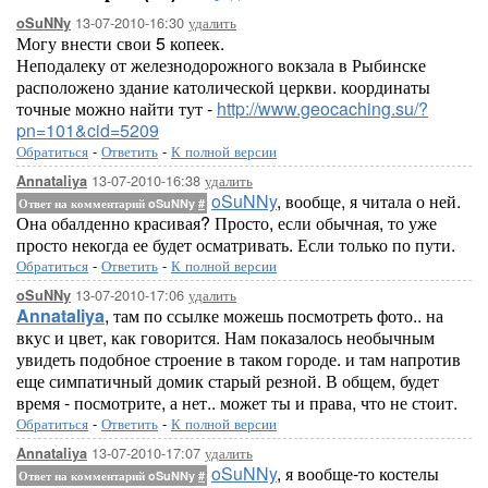
13-07-2010-16:30
удалить
oSuNNy
Могу внести свои 5 копеек.
Неподалеку от железнодорожного вокзала в Рыбинске
расположено здание католической церкви. координаты
точные можно найти тут -
http://www.geocaching.su/?
pn=101&cid=5209
Обратиться
-
Ответить
-
К полной версии
13-07-2010-16:38
удалить
Annataliya
oSuNNy
, вообще, я читала о ней.
Ответ на комментарий oSuNNy
#
Она обалденно красивая? Просто, если обычная, то уже
просто некогда ее будет осматривать. Если только по пути.
Обратиться
-
Ответить
-
К полной версии
13-07-2010-17:06
удалить
oSuNNy
Annataliya
, там по ссылке можешь посмотреть фото.. на
вкус и цвет, как говорится. Нам показалось необычным
увидеть подобное строение в таком городе. и там напротив
еще симпатичный домик старый резной. В общем, будет
время - посмотрите, а нет.. может ты и права, что не стоит.
Обратиться
-
Ответить
-
К полной версии
13-07-2010-17:07
удалить
Annataliya
oSuNNy
, я вообще-то костелы
Ответ на комментарий oSuNNy
#