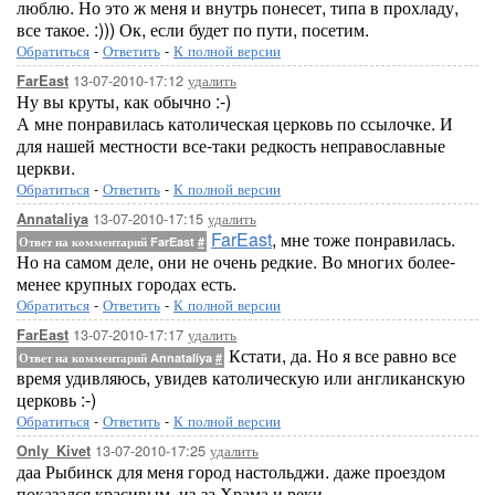
люблю. Но это ж меня и внутрь понесет, типа в прохладу,
все такое. :))) Ок, если будет по пути, посетим.
Обратиться
-
Ответить
-
К полной версии
13-07-2010-17:12
удалить
FarEast
Ну вы круты, как обычно :-)
А мне понравилась католическая церковь по ссылочке. И
для нашей местности все-таки редкость неправославные
церкви.
Обратиться
-
Ответить
-
К полной версии
13-07-2010-17:15
удалить
Annataliya
FarEast
, мне тоже понравилась.
Ответ на комментарий FarEast
#
Но на самом деле, они не очень редкие. Во многих более-
менее крупных городах есть.
Обратиться
-
Ответить
-
К полной версии
13-07-2010-17:17
удалить
FarEast
Кстати, да. Но я все равно все
Ответ на комментарий Annataliya
#
время удивляюсь, увидев католическую или англиканскую
церковь :-)
Обратиться
-
Ответить
-
К полной версии
13-07-2010-17:25
удалить
Only_Kivet
даа Рыбинск для меня город настольджи. даже проездом
показался красивым. из-за Храма и реки..