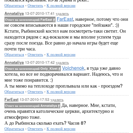
Обратиться
-
Ответить
-
К полной версии
13-07-2010-17:41
удалить
Annataliya
FarEast
, наверное, потому что они
Ответ на комментарий FarEast
#
не совсем вписываются в наши городские "пейзажи". :))
Кстати, Рыбинский костел нам посмотреть-таки светит. Он
находится рядом с жд-вокзалом и мы вполне успеем туда
сразу после поезда. Все равно до начала игры будет еще
почти три часа.
Обратиться
-
Ответить
-
К полной версии
13-07-2010-17:42
удалить
Annataliya
Volchenok
, я туда уже давно
Ответ на комментарий Only_Kivet
#
хотела, но все не подворачивался вариант. Надеюсь, что и
мне тоже понравится. :)
А ты мимо на теплоходе проплывала или как - проездом?
Обратиться
-
Ответить
-
К полной версии
13-07-2010-17:53
удалить
FarEast
Да, наверное. Мне, кстати,
Ответ на комментарий Annataliya
#
очень нравятся католические церкви, архитектурно и
атмосферно тоже.
А до Рыбинска сколько ехать? Часов 8?
Обратиться
-
Ответить
-
К полной версии