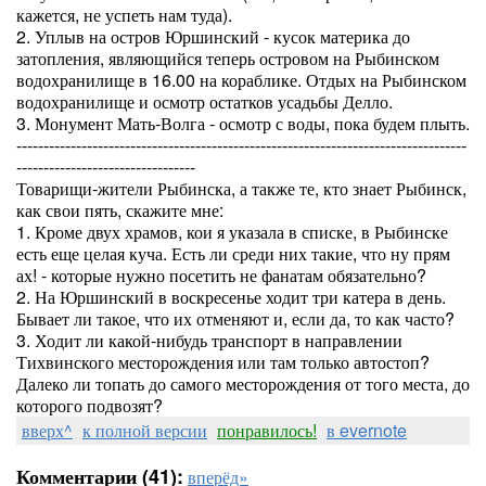
кажется, не успеть нам туда).
2. Уплыв на остров Юршинский - кусок материка до
затопления, являющийся теперь островом на Рыбинском
водохранилище в 16.00 на кораблике. Отдых на Рыбинском
водохранилище и осмотр остатков усадьбы Делло.
3. Монумент Мать-Волга - осмотр с воды, пока будем плыть.
-----------------------------------------------------------------------------------
---------------------------------
Товарищи-жители Рыбинска, а также те, кто знает Рыбинск,
как свои пять, скажите мне:
1. Кроме двух храмов, кои я указала в списке, в Рыбинске
есть еще целая куча. Есть ли среди них такие, что ну прям
ах! - которые нужно посетить не фанатам обязательно?
2. На Юршинский в воскресенье ходит три катера в день.
Бывает ли такое, что их отменяют и, если да, то как часто?
3. Ходит ли какой-нибудь транспорт в направлении
Тихвинского месторождения или там только автостоп?
Далеко ли топать до самого месторождения от того места, до
которого подвозят?
вверх^
к полной версии
понравилось!
в evernote
Комментарии (41):
вперёд»