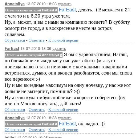
13-07-2010-18:03
удалить
Annataliya
FarEast
, девять. :) Выезжаем в 21
Ответ на комментарий FarEast
#
с чем-то и в 6.30 утра уже там.
Ир, а, может, и вы с нами за компанию поедете? В субботу
осмотрите город, а в воскресенье вместе на остров
сплаваем.
Обратиться
-
Ответить
-
К полной версии
13-07-2010-18:36
удалить
FarEast
Я бы с удовольствием, Наташ,
Ответ на комментарий Annataliya
#
но ближайшие выходные у нас уже забиты (мы тут с
приезда нашего так и не можем с кое какими товарищами
встретиться, думаю, они вконец разобидятся, если мы снова
все перенесем :-)
Ну и мы выездные максимум на одну ночевку, у нас же кот
больше не вытерпит, помнишь? :-))
Ну а если куда-нибудь поближе вскорости соберетесь (ну
или по Москве погулять), дай знать!
Обратиться
-
Ответить
-
К полной версии
13-07-2010-18:38
удалить
Annataliya
FarEast
, ок, ладно. :))
Ответ на комментарий FarEast
#
Обратиться
-
Ответить
-
К полной версии
13-07-2010-19:25
удалить
jglijgi