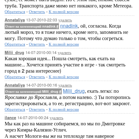
труба. Транспорта даже мимо нет никакого, кроме Метеора.
Обратиться
-
Ответить
-
К полной версии
13-07-2010-22:03
удалить
Annataliya
nnadink
, ой, согласна. Когда
Ответ на комментарий nnadink
#
лютый мороз, то я тоже ничего, кроме него, запомнить не
могу. Потому что думаю только о том, чтобы согреться.
Обратиться
-
Ответить
-
К полной версии
14-07-2010-00:14
удалить
Milii_drug
Какая хорошая идея... Пошла смотреть, как ехать на
машине... Хочется принять участие в игре - так смотреть
город в 2 раза интереснее)
Обратиться
-
Ответить
-
К полной версии
14-07-2010-00:16
удалить
Annataliya
Milii_drug
, ехать легко: по
Ответ на комментарий Milii_drug
#
Ярославке до Ярославля, а потом налево. :) Ты поторопись
зарегистрироваться, а то ее, регистрацию, вот-вот закроют.
Обратиться
-
Ответить
-
К полной версии
14-07-2010-00:24
удалить
ilance
Мы как раз на машине собираемся, но мы по Дмитровке
через Кимры-Калязин-Углич.
А насчет Мологи-вы же на теплоходе там наверное