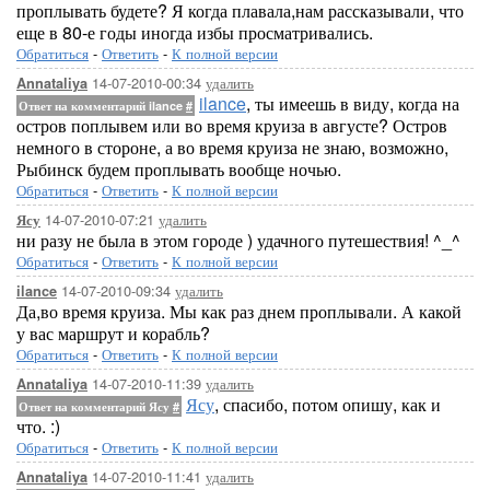
проплывать будете? Я когда плавала,нам рассказывали, что
еще в 80-е годы иногда избы просматривались.
Обратиться
-
Ответить
-
К полной версии
14-07-2010-00:34
удалить
Annataliya
ilance
, ты имеешь в виду, когда на
Ответ на комментарий ilance
#
остров поплывем или во время круиза в августе? Остров
немного в стороне, а во время круиза не знаю, возможно,
Рыбинск будем проплывать вообще ночью.
Обратиться
-
Ответить
-
К полной версии
14-07-2010-07:21
удалить
Ясу
ни разу не была в этом городе ) удачного путешествия! ^_^
Обратиться
-
Ответить
-
К полной версии
14-07-2010-09:34
удалить
ilance
Да,во время круиза. Мы как раз днем проплывали. А какой
у вас маршрут и корабль?
Обратиться
-
Ответить
-
К полной версии
14-07-2010-11:39
удалить
Annataliya
Ясу
, спасибо, потом опишу, как и
Ответ на комментарий Ясу
#
что. :)
Обратиться
-
Ответить
-
К полной версии
14-07-2010-11:41
удалить
Annataliya