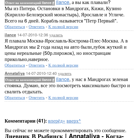
ilance
, а вы как плавали?
Ответ на комментарий ilance
#
Мы из Питера. Остановки в Мандрогах, Кижи, Кузино
(Кирилло-Белозерский монастырь), Ярославле и Угличе.
Всего на 6 дней. Корабль называется "Петр Первый".
Обратиться
-
Ответить
-
К полной версии
14-07-2010-12:36
удалить
ilance
Я плавала Москва-Ярославль-Кострома-Плес-Москва. А в
Мандрогах мы 2 года назад на авто были,лубок жуткий и
цены нереальные (50р.пирожок), но иностранцам
прикольно,наверное.
Обратиться
-
Ответить
-
К полной версии
14-07-2010-12:40
удалить
Annataliya
ilance
, у нас в Мандрогах зеленая
Ответ на комментарий ilance
#
стоянка. Думаю, все это посмотреть максимально быстро и
свалить отдыхать.
Обратиться
-
Ответить
-
К полной версии
Комментарии (41):
вперёд»
вверх^
Вы сейчас не можете прокомментировать это сообщение.
Дневник В Рыбинск | Annataliya - Когда-