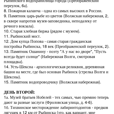
Рыбинского водохранилища города (Преображенский
переулок, 6а).
8. Пожарная каланча - одна из самых высоких в России.
9. Памятник царь-рыбе из цветов (Волжская набережная, 2,
в сквере напротив музея-заповедника, неподалеку от
речного вокзала).
10. Старая хлебная биржа (рядом с музеем).
11. Рыбинский мост.
12. Дом купца Попова - самая старая гражданская
постройка Рыбинска, 18 век (Преображенский переулок, 2).
13. Памятник Ошанину - поэту "А у нас во дворе", "Пусть
всегда будет солнце" (Набережная Волги, смотровая
площадка).
14. Усть-Шексна - археологическая реликвия, деревянная
башня на месте, где был основан Рыбинск (стрелка Волги и
Шексны).
15. Памятник водопроводчику (Волжская набережная).
ДЕНЬ ВТОРОЙ:
1а. Музей братьев Нобелей - тех самых, чью премию теперь
дают за разные заслуги (Фроловская улица, д. 4-6).
1б. Тихвинское месторождение лабиринтодонтов - предков
лягушек в 12 км от Рыбинска (это, как вариант, мне