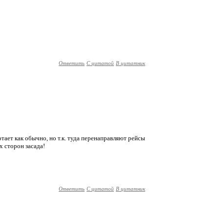
Ответить
С цитатой
В цитатник
тает как обычно, но т.к. туда перенаправляют рейсы
х сторон засада!
Ответить
С цитатой
В цитатник