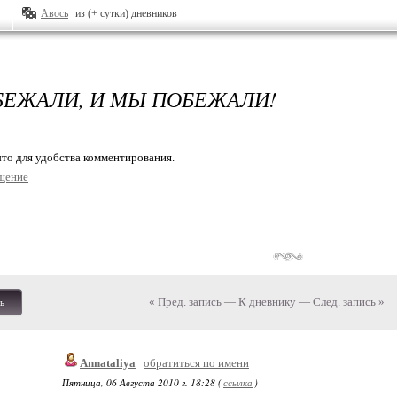
Авось
из (+ сутки) дневников
БЕЖАЛИ, И МЫ ПОБЕЖАЛИ!
то для удобства комментирования.
щение
« Пред. запись
—
К дневнику
—
След. запись »
ь
Annataliya
обратиться по имени
Пятница, 06 Августа 2010 г. 18:28 (
ссылка
)