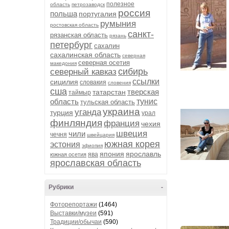
полезное
область
петрозаводск
россия
польша
португалия
румыния
ростовская область
санкт-
рязанская область
рязань
петербург
сахалин
сахалинская область
северная
северная осетия
македония
сибирь
северный кавказ
ссылки
сицилия
словакия
словения
сша
тверская
татарстан
таймыр
область
тунис
тульская область
украина
уганда
турция
урал
финляндия
франция
чехия
швеция
чили
чечня
швейцария
южная корея
эстония
эфиопия
япония
ярославль
ява
южная осетия
ярославская область
Рубрики
-
Фоторепортажи
(1464)
Выставки/музеи
(591)
Традиции/обычаи
(590)