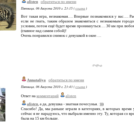
alisten
обратиться по имени
Пятница, 06 Августа 2010 г. 23:15 (
ссылка
)
Вот такая игра, незнакомая…. Впервые познакомился у вас…. Рас
если не гнать, таким образом знакомиться с незнакомым город
условии, потом ещё будет время проникнуться…. 30 км при любом
(главное над самим собой)!
Очень понравился снимок с девушкой в окне….
Annataliya
обратиться по имени
Пятница, 06 Августа 2010 г. 23:43 (
ссылка
)
Ответ на
комментарий
alisten
alisten
, а да, девушка - знатная почесунья. :)))
Спасибо! Да, мы раньше играли в категориях, в которых время 
сейчас я не нарадуюсь, что выбрали именно эту. Ту, которая со вр
была на 15 км больше.