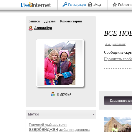
Регистрация
Вход
Рейтинги
Записи
Друзья
Комментарии
Annataliya
ВСЕ ПО
+ в цитатник
Cообщение скры
Прочитать сооб
В друзья
Комментироват
Метки
-
австрия
Пермский край
азербайджан
албания
аргентина