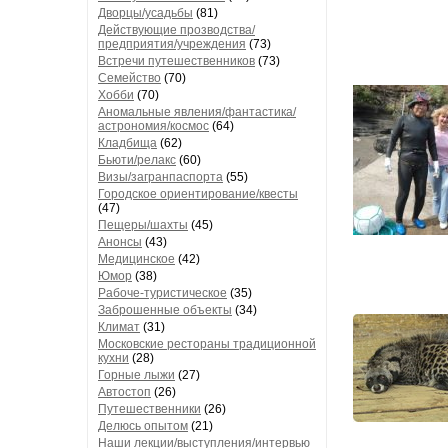
Дворцы/усадьбы
(81)
Действующие прозводства/
предприятия/учреждения
(73)
Встречи путешественников
(73)
Семейство
(70)
Хобби
(70)
Аномальные явления/фантастика/
астрономия/космос
(64)
Кладбища
(62)
Бьюти/релакс
(60)
Визы/загранпаспорта
(55)
Городское ориентирование/квесты
(47)
Пещеры/шахты
(45)
Анонсы
(43)
Медицинское
(42)
Юмор
(38)
Рабоче-туристическое
(35)
Заброшенные объекты
(34)
Климат
(31)
Московские рестораны традиционной
кухни
(28)
Горные лыжи
(27)
Автостоп
(26)
Путешественники
(26)
Делюсь опытом
(21)
Наши лекции/выступления/интервью