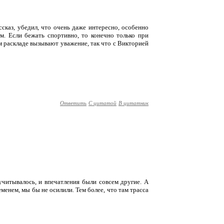
сказ, убедил, что очень даже интересно, особенно
ом. Если бежать спортивно, то конечно только при
 раскладе вызывают уважение, так что с Викторией
Ответить
С цитатой
В цитатник
учитывалось, и впечатления были совсем другие. А
еменем, мы бы не осилили. Тем более, что там трасса