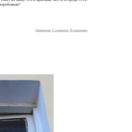
 поробовали?
Ответить
С цитатой
В цитатник