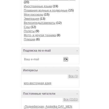
(20)
Иностранные языки
(19)
Плавания водные и подводные
(15)
Мои рассказы
(15)
Эмиграция
(13)
Велосипеды/самокаты
(12)
Сны
(12)
Полеты
(9)
Фото- и другая техника
(8)
Плюшки
(6)
Подписка по e-mail
-
Интересы
-
Все (1)
юго-восточная азия
Постоянные читатели
-
Все (2101)
-Поднебесная-
Assketka
DAY_MEN