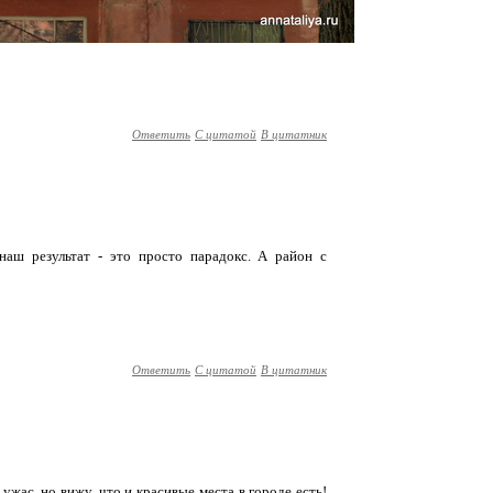
Ответить
С цитатой
В цитатник
аш результат - это просто парадокс. А район с
Ответить
С цитатой
В цитатник
жас, но вижу, что и красивые места в городе есть!