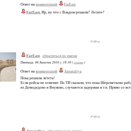
Ответ на
комментарий
FarEast
FarEast
, Ир, ну что с Владом решили? Летите?
FarEast
обратиться по имени
Пятница, 06 Августа 2010 г. 18:30 (
ссылка
)
Ответ на
комментарий
Annataliya
Пока решили лететь!
Если рейсы не отменят. По ТВ сказали, что пока Шереметьево рабо
из Домодедово и Внуково, случаются задержки и т.п. Прямо со все
Annataliya
обратиться по имени