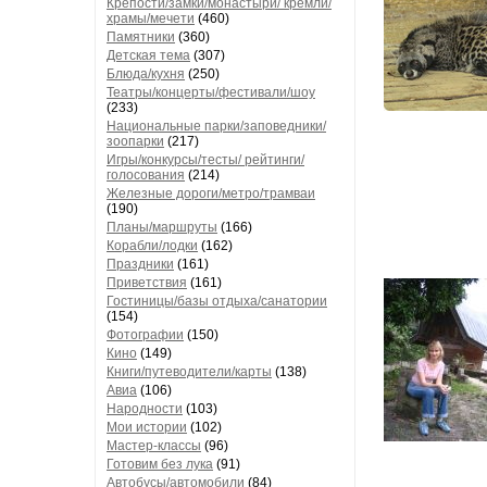
Крепости/замки/монастыри/ кремли/
храмы/мечети
(460)
Памятники
(360)
Детская тема
(307)
Блюда/кухня
(250)
Театры/концерты/фестивали/шоу
(233)
Национальные парки/заповедники/
зоопарки
(217)
Игры/конкурсы/тесты/ рейтинги/
голосования
(214)
Железные дороги/метро/трамваи
(190)
Планы/маршруты
(166)
Корабли/лодки
(162)
Праздники
(161)
Приветствия
(161)
Гостиницы/базы отдыха/санатории
(154)
Фотографии
(150)
Кино
(149)
Книги/путеводители/карты
(138)
Авиа
(106)
Народности
(103)
Мои истории
(102)
Мастер-классы
(96)
Готовим без лука
(91)
Автобусы/автомобили
(84)