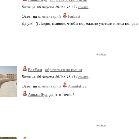
Пятница, 06 Августа 2010 г. 18:37 (
ссылка
)
Ответ на
комментарий
FarEast
Да уж! :(( Ладно, главное, чтобы нормально улетели и киса поправ
FarEast
обратиться по имени
Пятница, 06 Августа 2010 г. 18:41 (
ссылка
)
Ответ на
комментарий
Annataliya
Annataliya
, да, это точно!