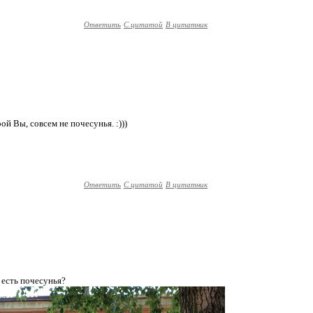
Ответить
С цитатой
В цитатник
орой Вы, совсем не почесунья. :)))
Ответить
С цитатой
В цитатник
 есть почесунья?