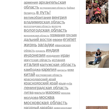
архангельская
армения
область
астраханская область
байкал
в путь!
беларусь
венгрия
великобритания
владимирская область
волгоградская область
вологда
вологодская область
германия
грузия
воронежская область
египет
дальний восток
евреи
жизнь
загадки
ивановская
индия
область
израиль
индонезия
иран
иордания
испания
иркутская область
италия
калужская область
карелия
камбоджа
кижи
карпаты
китай
костромская область
краснодарский край
красноярский край
крым
куба
ленинградская область
литва
марокко
мальта
мексика
москва
молдова
московская область
нагорный карабах
нижегородская