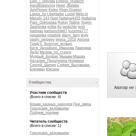
Elen_i_rebyata
Evgenij_Ruskich
Handbalancing
Heler
JBekkie
JulyFlower
Kelen
Khan-Dragon
Lapus_ka
Libertador
Lussit
Mela-ni
Melody-143
Nam
Natalya4455
Nattaliya
Pani_Ostrowska
Roksy
Taikhe
Yogini-
Sashenka
erlika
fro
gedichte
gost
harimau
karlsonchik67
lozanna777
nepaprika
nnadink
starry_fairy
teyty
vasily_sergeev
vesna_2010
Аргона
Граф-С
Золотое_кольцо
Катя_Дизайнер_Иванова
Лаконика
ЛеДо
Мелом_по_стеклу
Мудрый_Бодрис
Мышка-Машка
Наталия_Прошунина
Норманн
Сергей_Щипин
София_Выговская-
Блехман
Юксаре
Сообщества
-
Участник сообществ
(Всего в списке: 4)
Кошки_разных_народов
Пни_мира
Городские_взломщики
Пойдем_поедим
Читатель сообществ
(Всего в списке: 1)
Городские_взломщики