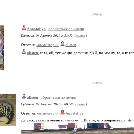
Annataliya
обратиться по имени
Пятница, 06 Августа 2010 г. 23:52 (
ссылка
)
Ответ на
комментарий
alisten
alisten
, хотя, ой, тут же две девушки. :)) И, по-моему, та, о кот
alisten
обратиться по имени
Суббота, 07 Августа 2010 г. 00:58 (
ссылка
)
Ответ на
комментарий
Annataliya
Да ужж, указал я очень точненько…. Вот то, что понравилось! Что