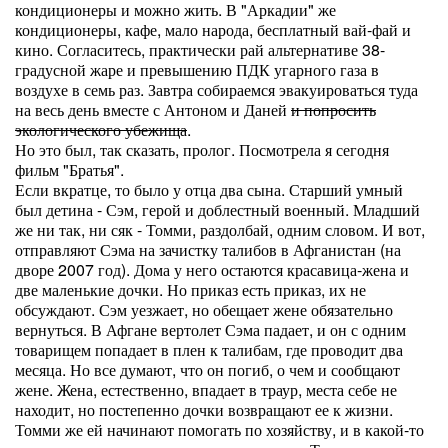
кондиционеры и можно жить. В "Аркадии" же
кондиционеры, кафе, мало народа, бесплатный вай-фай и
кино. Согласитесь, практически рай альтернативе 38-
градусной жаре и превышению ПДК угарного газа в
воздухе в семь раз. Завтра собираемся эвакуироваться туда
на весь день вместе с Антоном и Даней
и попросить
экологического убежища
.
Но это был, так сказать, пролог. Посмотрела я сегодня
фильм "Братья".
Если вкратце, то было у отца два сына. Старший умный
был детина - Сэм, герой и доблестный военный. Младший
же ни так, ни сяк - Томми, раздолбай, одним словом. И вот,
отправляют Сэма на зачистку талибов в Афганистан (на
дворе 2007 год). Дома у него остаются красавица-жена и
две маленькие дочки. Но приказ есть приказ, их не
обсуждают. Сэм уезжает, но обещает жене обязательно
вернуться. В Афгане вертолет Сэма падает, и он с одним
товарищем попадает в плен к талибам, где проводит два
месяца. Но все думают, что он погиб, о чем и сообщают
жене. Жена, естественно, впадает в траур, места себе не
находит, но постепенно дочки возвращают ее к жизни.
Томми же ей начинают помогать по хозяйству, и в какой-то