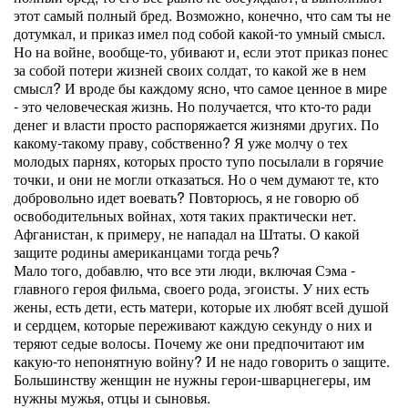
этот самый полный бред. Возможно, конечно, что сам ты не
дотумкал, и приказ имел под собой какой-то умный смысл.
Но на войне, вообще-то, убивают и, если этот приказ понес
за собой потери жизней своих солдат, то какой же в нем
смысл? И вроде бы каждому ясно, что самое ценное в мире
- это человеческая жизнь. Но получается, что кто-то ради
денег и власти просто распоряжается жизнями других. По
какому-такому праву, собственно? Я уже молчу о тех
молодых парнях, которых просто тупо посылали в горячие
точки, и они не могли отказаться. Но о чем думают те, кто
добровольно идет воевать? Повторюсь, я не говорю об
освободительных войнах, хотя таких практически нет.
Афганистан, к примеру, не нападал на Штаты. О какой
защите родины американцами тогда речь?
Мало того, добавлю, что все эти люди, включая Сэма -
главного героя фильма, своего рода, эгоисты. У них есть
жены, есть дети, есть матери, которые их любят всей душой
и сердцем, которые переживают каждую секунду о них и
теряют седые волосы. Почему же они предпочитают им
какую-то непонятную войну? И не надо говорить о защите.
Большинству женщин не нужны герои-шварцнегеры, им
нужны мужья, отцы и сыновья.