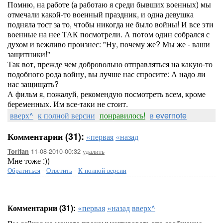
Помню, на работе (а работаю я среди бывших военных) мы
отмечали какой-то военный праздник, и одна девушка
подняла тост за то, чтобы никогда не было войны! И все эти
военные на нее ТАК посмотрели. А потом один собрался с
духом и вежливо произнес: "Ну, почему же? Мы же - ваши
защитники!"
Так вот, прежде чем добровольно отправляться на какую-то
подобного рода войну, вы лучше нас спросите: А надо ли
нас защищать?
А фильм я, пожалуй, рекомендую посмотреть всем, кроме
беременных. Им все-таки не стоит.
вверх^
к полной версии
понравилось!
в evernote
Комментарии (31):
«первая
«назад
11-08-2010-00:32
удалить
Torifan
Мне тоже :))
Обратиться
-
Ответить
-
К полной версии
Комментарии (31):
«первая
«назад
вверх^