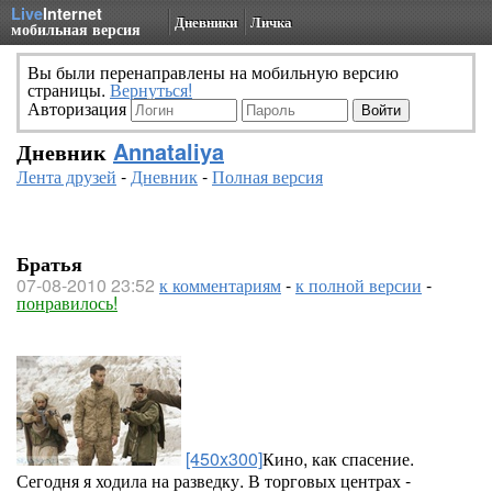
Live
Internet
Дневники
Личка
мобильная версия
Вы были перенаправлены на мобильную версию
страницы.
Вернуться!
Авторизация
Дневник
Annataliya
Лента друзей
-
Дневник
-
Полная версия
Братья
07-08-2010 23:52
к комментариям
-
к полной версии
-
понравилось!
[450x300]
Кино, как спасение.
Сегодня я ходила на разведку. В торговых центрах -