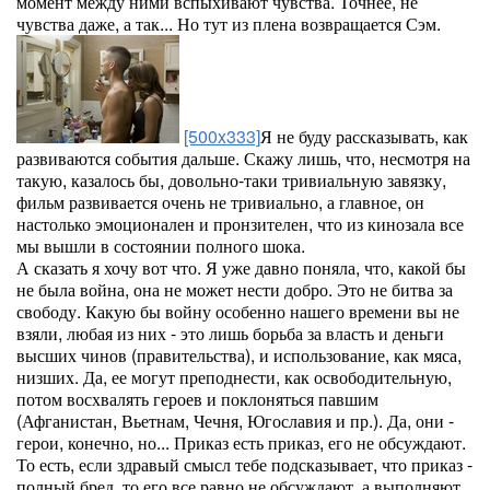
момент между ними вспыхивают чувства. Точнее, не
чувства даже, а так... Но тут из плена возвращается Сэм.
[500x333]
Я не буду рассказывать, как
развиваются события дальше. Скажу лишь, что, несмотря на
такую, казалось бы, довольно-таки тривиальную завязку,
фильм развивается очень не тривиально, а главное, он
настолько эмоционален и пронзителен, что из кинозала все
мы вышли в состоянии полного шока.
А сказать я хочу вот что. Я уже давно поняла, что, какой бы
не была война, она не может нести добро. Это не битва за
свободу. Какую бы войну особенно нашего времени вы не
взяли, любая из них - это лишь борьба за власть и деньги
высших чинов (правительства), и использование, как мяса,
низших. Да, ее могут преподнести, как освободительную,
потом восхвалять героев и поклоняться павшим
(Афганистан, Вьетнам, Чечня, Югославия и пр.). Да, они -
герои, конечно, но... Приказ есть приказ, его не обсуждают.
То есть, если здравый смысл тебе подсказывает, что приказ -
полный бред, то его все равно не обсуждают, а выполняют