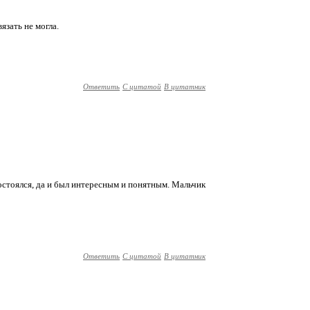
вязать не могла.
Ответить
С цитатой
В цитатник
 состоялся, да и был интересным и понятным. Мальчик
Ответить
С цитатой
В цитатник