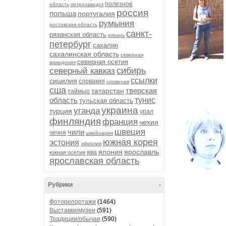
полезное
область
петрозаводск
россия
польша
португалия
румыния
ростовская область
санкт-
рязанская область
рязань
петербург
сахалин
сахалинская область
северная
северная осетия
македония
сибирь
северный кавказ
ссылки
сицилия
словакия
словения
сша
тверская
татарстан
таймыр
область
тунис
тульская область
украина
уганда
турция
урал
финляндия
франция
чехия
швеция
чили
чечня
швейцария
южная корея
эстония
эфиопия
япония
ярославль
ява
южная осетия
ярославская область
Рубрики
-
Фоторепортажи
(1464)
Выставки/музеи
(591)
Традиции/обычаи
(590)