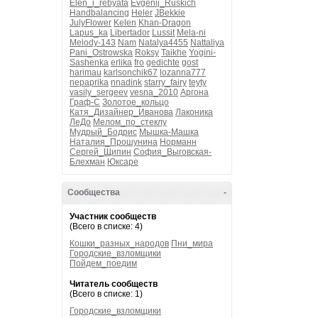
Elen_i_rebyata
Evgenij_Ruskich
Handbalancing
Heler
JBekkie
JulyFlower
Kelen
Khan-Dragon
Lapus_ka
Libertador
Lussit
Mela-ni
Melody-143
Nam
Natalya4455
Nattaliya
Pani_Ostrowska
Roksy
Taikhe
Yogini-
Sashenka
erlika
fro
gedichte
gost
harimau
karlsonchik67
lozanna777
nepaprika
nnadink
starry_fairy
teyty
vasily_sergeev
vesna_2010
Аргона
Граф-С
Золотое_кольцо
Катя_Дизайнер_Иванова
Лаконика
ЛеДо
Мелом_по_стеклу
Мудрый_Бодрис
Мышка-Машка
Наталия_Прошунина
Норманн
Сергей_Щипин
София_Выговская-
Блехман
Юксаре
Сообщества
-
Участник сообществ
(Всего в списке: 4)
Кошки_разных_народов
Пни_мира
Городские_взломщики
Пойдем_поедим
Читатель сообществ
(Всего в списке: 1)
Городские_взломщики