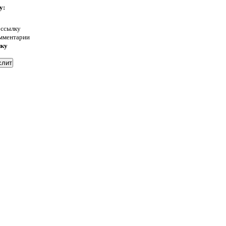
у:
 ссылку
омментарии
нку