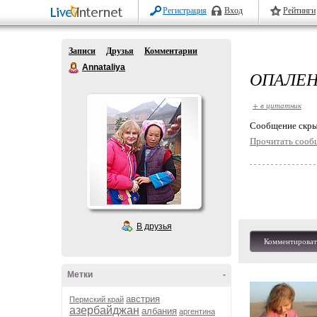
Регистрация
Вход
Рейтинги
Записи
Друзья
Комментарии
Annataliya
ОПАЛЕ
+ в цитатник
Cообщение скры
Прочитать сооб
В друзья
Комментироват
Метки
-
австрия
Пермский край
азербайджан
албания
аргентина