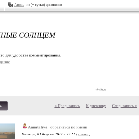
Авось
из (+ сутки) дневников
ННЫЕ СОЛНЦЕМ
то для удобства комментирования.
щение
« Пред. запись
—
К дневнику
—
След. запись »
ь
Annataliya
обратиться по имени
Пятница, 03 Августа 2012 г. 23:55 (
ссылка
)