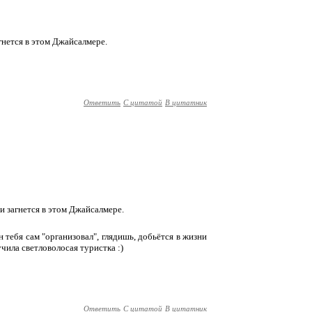
агнется в этом Джайсалмере.
Ответить
С цитатой
В цитатник
 и загнется в этом Джайсалмере.
он тебя сам "организовал", глядишь, добьётся в жизни
чила светловолосая туристка :)
Ответить
С цитатой
В цитатник