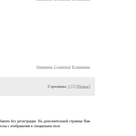
Ответить
С цитатой
В цитатник
Страницы:
1
[2] [
Новые
]
авить без регистрации. На дополнительной странице Вам
волы с изображения в специальное поле.