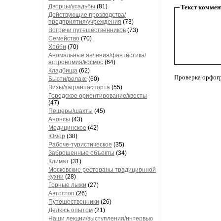
Дворцы/усадьбы
(81)
Текст коммен
Действующие прозводства/
предприятия/учреждения
(73)
Встречи путешественников
(73)
Семейство
(70)
Хобби
(70)
Аномальные явления/фантастика/
астрономия/космос
(64)
Кладбища
(62)
Проверка орфог
Бьюти/релакс
(60)
Визы/загранпаспорта
(55)
Городское ориентирование/квесты
(47)
Пещеры/шахты
(45)
Анонсы
(43)
Медицинское
(42)
Юмор
(38)
Рабоче-туристическое
(35)
Заброшенные объекты
(34)
Климат
(31)
Московские рестораны традиционной
кухни
(28)
Горные лыжи
(27)
Автостоп
(26)
Путешественники
(26)
Делюсь опытом
(21)
Наши лекции/выступления/интервью