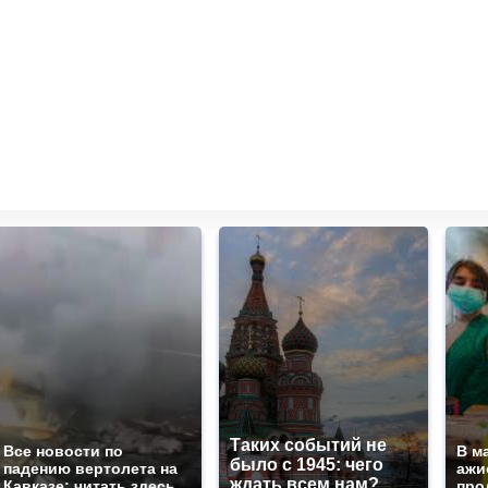
Таких событий не
Все новости по
В м
было с 1945: чего
падению вертолета на
ажи
ждать всем нам?
Кавказе: читать здесь
про