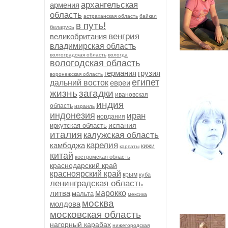
архангельская
армения
область
астраханская область
байкал
в путь!
беларусь
венгрия
великобритания
владимирская область
волгоградская область
вологда
вологодская область
германия
грузия
воронежская область
египет
дальний восток
евреи
жизнь
загадки
ивановская
индия
область
израиль
индонезия
иран
иордания
испания
иркутская область
италия
калужская область
карелия
камбоджа
кижи
карпаты
китай
костромская область
краснодарский край
красноярский край
крым
куба
ленинградская область
литва
марокко
мальта
мексика
москва
молдова
московская область
нагорный карабах
нижегородская