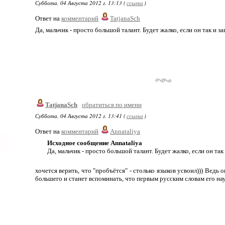
Суббота, 04 Августа 2012 г. 13:13 (
ссылка
)
Ответ на
комментарий
TatjanaSch
Да, мальчик - просто большой талант. Будет жалко, если он так и з
TatjanaSch
обратиться по имени
Суббота, 04 Августа 2012 г. 13:41 (
ссылка
)
Ответ на
комментарий
Annataliya
Исходное сообщение Annataliya
Да, мальчик - просто большой талант. Будет жалко, если он так
хочется верить, что "пробъётся" - столько языков усвоил))) Ведь 
большего и станет вспоминать, что первым русским словам его нау