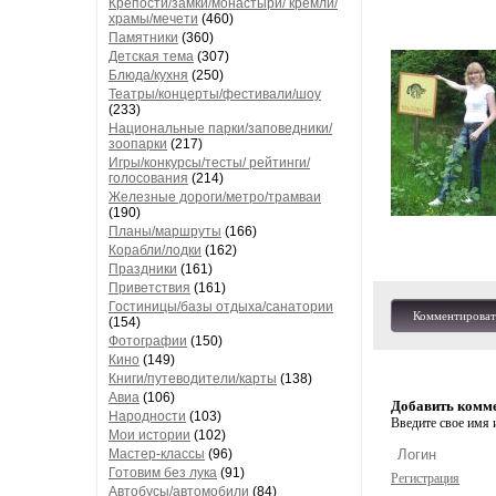
Крепости/замки/монастыри/ кремли/
храмы/мечети
(460)
Памятники
(360)
Детская тема
(307)
Блюда/кухня
(250)
Театры/концерты/фестивали/шоу
(233)
Национальные парки/заповедники/
зоопарки
(217)
Игры/конкурсы/тесты/ рейтинги/
голосования
(214)
Железные дороги/метро/трамваи
(190)
Планы/маршруты
(166)
Корабли/лодки
(162)
Праздники
(161)
Приветствия
(161)
Гостиницы/базы отдыха/санатории
Комментироват
(154)
Фотографии
(150)
Кино
(149)
Книги/путеводители/карты
(138)
Авиа
(106)
Добавить комм
Народности
(103)
Введите свое имя и
Мои истории
(102)
Мастер-классы
(96)
Готовим без лука
(91)
Регистрация
Автобусы/автомобили
(84)