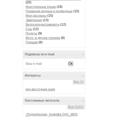
(20)
Иностранные языки
(19)
Плавания водные и подводные
(15)
Мои рассказы
(15)
Эмиграция
(13)
Велосипеды/самокаты
(12)
Сны
(12)
Полеты
(9)
Фото- и другая техника
(8)
Плюшки
(6)
Подписка по e-mail
-
Интересы
-
Все (1)
юго-восточная азия
Постоянные читатели
-
Все (2101)
-Поднебесная-
Assketka
DAY_MEN