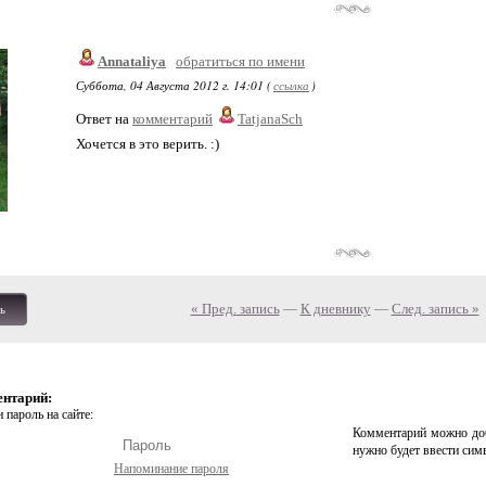
Annataliya
обратиться по имени
Суббота, 04 Августа 2012 г. 14:01 (
ссылка
)
Ответ на
комментарий
TatjanaSch
Хочется в это верить. :)
« Пред. запись
—
К дневнику
—
След. запись »
ь
ентарий:
 пароль на сайте:
Комментарий можно доб
нужно будет ввести сим
Напоминание пароля