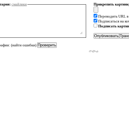
тария:
смайлики
Прикрепить картинк
Переводить URL в
Подписаться на к
Подписать карти
рафии: (найти ошибки)