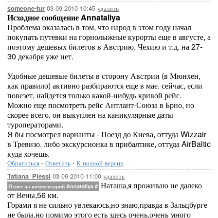
03-09-2010-10:45
удалить
someone-tur
Исходное сообщение Annataliya
Проблема оказалась в том, что народ в этом году начал
покупать путевки на горнолыжные курорты еще в августе, а
поэтому дешевых билетов в Австрию, Чехию и т.д. на 27-
30 декабря уже нет.
Удобные дешевые билеты в сторону Австрии (в Мюнхен,
как правило) активно разбираются еще в мае. сейчас, если
повезет, найдется только какой-нибудь кривой рейс.
Можно еще посмотреть рейс Антлант-Союза в Брно, но
скорее всего, он выкуплен на каникулярные даты
туроператорами.
Я бы посмотрел варианты - Поезд до Киева, оттуда Wizzair
в Тревизо. либо экскурсионка в прибалтике, оттуда AirBaltic
куда хочешь.
Обратиться
-
Ответить
-
К полной версии
03-09-2010-11:00
удалить
Tatjana_Plessl
Наташа,я проживаю не далеко
Ответ на комментарий Annataliya
#
от Вены,56 км.
Горами я не сильно увлекаюсь,но знаю,правда в Зальцбурге
не была,но помимо этого есть здесь очень,очень много