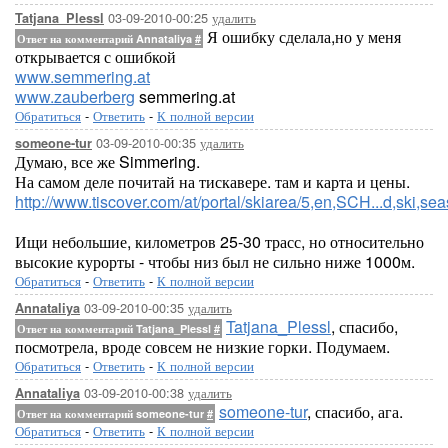
03-09-2010-00:25
удалить
Tatjana_Plessl
Я ошибку сделала,но у меня
Ответ на комментарий Annataliya
#
открывается с ошибкой
www.semmering.at
www.zauberberg
semmering.at
Обратиться
-
Ответить
-
К полной версии
03-09-2010-00:35
удалить
someone-tur
Думаю, все же Simmering.
На самом деле почитай на тискавере. там и карта и цены.
http://www.tiscover.com/at/portal/skiarea/5,en,SCH...d,ski,se
Ищи небольшие, километров 25-30 трасс, но относительно
высокие курорты - чтобы низ был не сильно ниже 1000м.
Обратиться
-
Ответить
-
К полной версии
03-09-2010-00:35
удалить
Annataliya
Tatjana_Plessl
, спасибо,
Ответ на комментарий Tatjana_Plessl
#
посмотрела, вроде совсем не низкие горки. Подумаем.
Обратиться
-
Ответить
-
К полной версии
03-09-2010-00:38
удалить
Annataliya
someone-tur
, спасибо, ага.
Ответ на комментарий someone-tur
#
Обратиться
-
Ответить
-
К полной версии