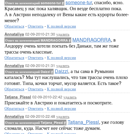
someone-tur
, спасибо, ясно.
Ответ на комментарий someone-tur
#
Красавец у нас пока халявщик. Он везде бесплатно пока.
А в Австрии неподалеку от Вены какие есть курорты более-
менее?
Обратиться
-
Ответить
-
К полной версии
02-09-2010-21:30
удалить
Annataliya
MANDRAGORRA
, в
Ответ на комментарий MANDRAGORRA
#
Андорру очень хотели поехать без Даньки, там же тоже
трассы очень классные.
Обратиться
-
Ответить
-
К полной версии
02-09-2010-21:31
удалить
Annataliya
Daizzi
, а ты сама в Румынии
Ответ на комментарий Daizzi
#
каталась? Мы тут наслушались, что там трассы очень плохо
готовят. Типа, кочки торчат, мусор валяется. Есть такое?
Обратиться
-
Ответить
-
К полной версии
02-09-2010-22:42
удалить
Tatjana_Plessl
Приезжайте в Австрию и покатаетесь и посмотрите.
Обратиться
-
Ответить
-
К полной версии
02-09-2010-22:48
удалить
Annataliya
Tatjana_Plessl
, уже голову
Ответ на комментарий Tatjana_Plessl
#
сломали, куда. Насчет нее сейчас тоже думаем.
Обратиться
-
Ответить
-
К полной версии