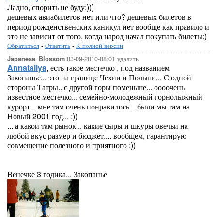
Ладно, спорить не буду:)))
дешевых авиабилетов нет или что? дешевых билетов в
период рожденственских каникул нет вообще как правило и
это не зависит от того, когда народ начал покупать билеты:)
Обратиться
-
Ответить
-
К полной версии
03-09-2010-08:01
удалить
Japanese_Blossom
Annataliya
, есть такое местечко , под названием
Закопанье... это на границе Чехии и Польши... С одной
стороны Татры.. с другой горы поменьше... оооочень
известное местечко... семейно-молодежный горнолыжный
курорт... мне там очень понравилось... были мы там на
Новый 2001 год... :))
... а какой там рынок... какие сыры и шкуры овечьи на
любой вкус размер и бюджет.... вообщем, гарантирую
совмещение полезного и приятного :))
Венечке 3 годика... Закопанье