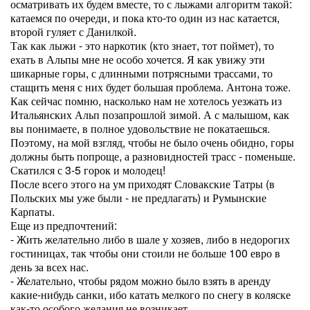
осматривать их будем вместе, то с лыжами алгоритм такой:
катаемся по очереди, и пока кто-то один из нас катается,
второй гуляет с Данилкой.
Так как лыжи - это наркотик (кто знает, тот поймет), то
ехать в Альпы мне не особо хочется. Я как увижу эти
шикарные горы, с длинными потрясными трассами, то
стащить меня с них будет большая проблема. Антона тоже.
Как сейчас помню, насколько нам не хотелось уезжать из
Итальянских Альп позапрошлой зимой. А с малышом, как
вы понимаете, в полное удовольствие не покатаешься.
Поэтому, на мой взгляд, чтобы не было очень обидно, горы
должны быть попроще, а разновидностей трасс - поменьше.
Скатился с 3-5 горок и молодец!
После всего этого на ум приходят Словакские Татры (в
Польских мы уже были - не предлагать) и Румынские
Карпаты.
Еще из предпочтений:
- Жить желательно либо в шале у хозяев, либо в недорогих
гостиницах, так чтобы они стоили не больше 100 евро в
день за всех нас.
- Желательно, чтобы рядом можно было взять в аренду
какие-нибудь санки, ибо катать мелкого по снегу в коляске
как-то особого желания не возникает.