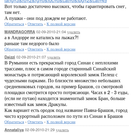
lang=3&ro=2&rg=0&loc=0&cat=0&ibg=2&cat=45
Вот только достаточно высоких, чтобы гарантировать снег,
там нет.
А пушки - они под дождем не работают.
Обратиться
-
Ответить
-
К полной версии
02-09-2010-21:04
удалить
MANDRAGORRA
а в Андорре не катались на лыжах?!
раньше там недорого было
Обратиться
-
Ответить
-
К полной версии
02-09-2010-21:07
удалить
Daizzi
В Румынии есть прекрасный город Синаи с неплохими
трассами, плюс в самом городе старинный Синайский
монастырь и потрясающий королевский замок Пелеш с
чудесными парками. По близости множество небольших
средневиковых городов, на пример Брашов, со смотровой
площадки смотрится просто потрясающи. Часах в 2 - 3 езды,
(если не путаю) находится знаменитый замок Бран, больше
известный как замок Дракулы.
Как вариант есть ородок под название Паяна-Брашов, город
чисто курортный расположен по пути из Синаи в Брашов
Обратиться
-
Ответить
-
К полной версии
02-09-2010-21:29
удалить
Annataliya