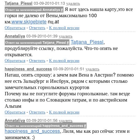
03-09-2010-01:13
удалить
Tatjana_Plessl
Я вот здесь нашла карту,это все
Ответ на комментарий Annataliya
#
горки не далеко от Вены,максимально 100
км.
www.skigebiete
nц.at
Обратиться
-
Ответить
-
К полной версии
03-09-2010-01:39
удалить
Annataliya
Tatjana_Plessl
,
Ответ на комментарий Tatjana_Plessl
#
продублируйте ссылку, пожалуйста. Что-то опять не
открывается.
Обратиться
-
Ответить
-
К полной версии
03-09-2010-01:51
удалить
happiness_and_success
Наташ, опять спрошу: а зачем вам Вена в Австрии? помимо
нее есть Зальцбург и Инсбрук, рядом с которыми столько
замечательных горнолыжных курортов
Почему вы не погуглите форумы горнолыжные. там везде
столько инфы и по Словацким татрам, и по австрийским
Альпам
Обратиться
-
Ответить
-
К полной версии
03-09-2010-01:56
удалить
Annataliya
Ответ на комментарий happiness_and_success
#
happiness_and_success
, Лиля, мы как раз сейчас этим и
занимаемся. :)