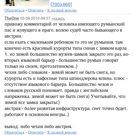
[700x460]
Обратиться
-
Ответить
-
К полной версии
03-09-2010-09:37
удалить
TheOne
привожу комментарий от человека имеющего румынский
пас и жувущего в праге. волею судеб часто бывающего в
австрии.
если ехать с маленьким ребенком то это не румыния. там
конечно есть красивый курорты типа синая с замком карла
1. но зимой большинство музеев-замков закрыто это раз, во-
вторых языковой барьер - большинство румын говорят
только на своем, протолатинском..)
чехия либо словакия - зимой может не быть снега, но
курорты есть и пафосные типа шпиндлерова млина. плюс -
отсутствие языкового барьера. Большинство чехов и
словаков русский понимает. правда с английским
напряженка. зимой может не быть снега) Учитывайте, что
зимой все замки закрыты:)
австрия - более развитая инфраструктура. снег точно будет.
работают в основном венгры..)
вывод: либо чехия либо австрия.
Обратиться
-
Ответить
-
К полной версии