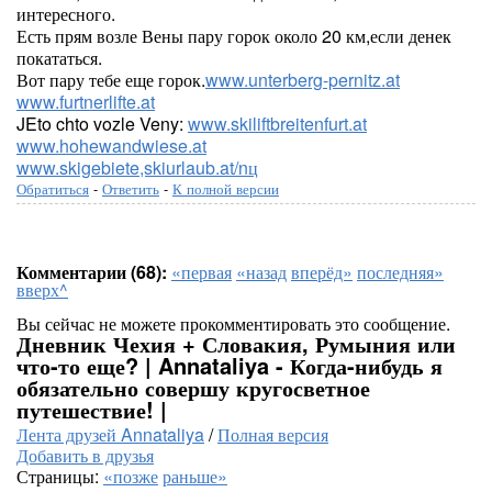
интересного.
Есть прям возле Вены пару горок около 20 км,если денек
покататься.
Вот пару тебе еще горок.
www.unterberg-pernitz.at
www.furtnerlifte.at
JEto chto vozle Veny:
www.skiliftbreitenfurt.at
www.hohewandwiese.at
www.skigebiete,skiurlaub.at/nц
Обратиться
-
Ответить
-
К полной версии
Комментарии (68):
«первая
«назад
вперёд»
последняя»
вверх^
Вы сейчас не можете прокомментировать это сообщение.
Дневник Чехия + Словакия, Румыния или
что-то еще? | Annataliya - Когда-нибудь я
обязательно совершу кругосветное
путешествие! |
Лента друзей Annataliya
/
Полная версия
Добавить в друзья
Страницы:
«позже
раньше»