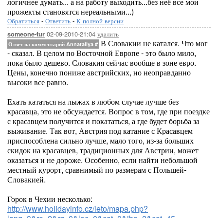
логичнее думать... а на работу выходить...без неё все мои
прожекты становятся нереальными...)
Обратиться
-
Ответить
-
К полной версии
02-09-2010-21:04
удалить
someone-tur
В Словакии не катался. Что мог
Ответ на комментарий Annataliya
#
- сказал. В целом по Восточной Европе - это было мило,
пока было дешево. Словакия сейчас вообще в зоне евро.
Цены, конечно пониже австрийских, но неоправданно
высоки все равно.
Ехать кататься на лыжах в любом случае лучше без
красавца, это не обсуждается. Вопрос в том, где при поездке
с красавцем получится и покататься, а где будет борьба за
выживание. Так вот, Австрия под катание с Красавцем
приспособлена сильно лучше, мало того, из-за больших
скидок на красавцев, традиционных для Австрии, может
оказаться и не дороже. Особенно, если найти небольшой
местный курорт, сравнимый по размерам с Польшей-
Словакией.
Горок в Чехии несколько:
http://www.holidayinfo.cz/leto/mapa.php?