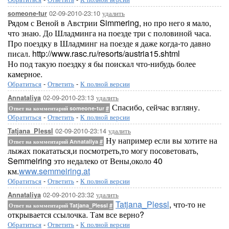
02-09-2010-23:10
удалить
someone-tur
Рядом с Веной в Австрии Simmering, но про него я мало,
что знаю. До Шладминга на поезде три с половиной часа.
Про поездку в Шладминг на поезде я даже когда-то давно
писал. http://www.rasc.ru/resorts/austria15.shtml
Но под такую поездку я бы поискал что-нибудь более
камерное.
Обратиться
-
Ответить
-
К полной версии
02-09-2010-23:13
удалить
Annataliya
Спасибо, сейчас взгляну.
Ответ на комментарий someone-tur
#
Обратиться
-
Ответить
-
К полной версии
02-09-2010-23:14
удалить
Tatjana_Plessl
Ну например если вы хотите на
Ответ на комментарий Annataliya
#
лыжах покататься,и посмотреть,то могу посоветовать,
Semmeiring это недалеко от Вены,около 40
км.
www.semmeiring.at
Обратиться
-
Ответить
-
К полной версии
02-09-2010-23:32
удалить
Annataliya
Tatjana_Plessl
, что-то не
Ответ на комментарий Tatjana_Plessl
#
открывается ссылочка. Там все верно?
Обратиться
-
Ответить
-
К полной версии