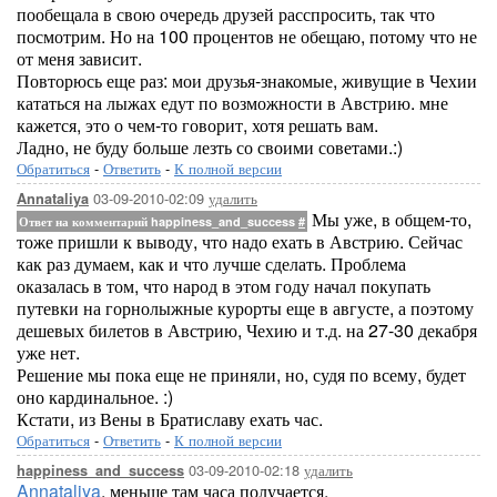
пообещала в свою очередь друзей расспросить, так что
посмотрим. Но на 100 процентов не обещаю, потому что не
от меня зависит.
Повторюсь еще раз: мои друзья-знакомые, живущие в Чехии
кататься на лыжах едут по возможности в Австрию. мне
кажется, это о чем-то говорит, хотя решать вам.
Ладно, не буду больше лезть со своими советами.:)
Обратиться
-
Ответить
-
К полной версии
03-09-2010-02:09
удалить
Annataliya
Мы уже, в общем-то,
Ответ на комментарий happiness_and_success
#
тоже пришли к выводу, что надо ехать в Австрию. Сейчас
как раз думаем, как и что лучше сделать. Проблема
оказалась в том, что народ в этом году начал покупать
путевки на горнолыжные курорты еще в августе, а поэтому
дешевых билетов в Австрию, Чехию и т.д. на 27-30 декабря
уже нет.
Решение мы пока еще не приняли, но, судя по всему, будет
оно кардинальное. :)
Кстати, из Вены в Братиславу ехать час.
Обратиться
-
Ответить
-
К полной версии
03-09-2010-02:18
удалить
happiness_and_success
Annataliya
, меньше там часа получается.