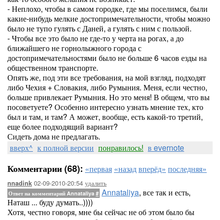
- Неплохо, чтобы в самом городке, где мы поселимся, были
какие-нибудь мелкие достопримечательности, чтобы можно
было не тупо гулять с Даней, а гулять с ним с пользой.
- Чтобы все это было не где-то у черта на рогах, а до
ближайшего не горнолыжного города с
достопримечательностями было не больше 6 часов езды на
общественном транспорте.
Опять же, под эти все требования, на мой взгляд, подходят
либо Чехия + Словакия, либо Румыния. Меня, если честно,
больше привлекает Румыния. Но это меня! В общем, что вы
посоветуете? Особенно интересно узнать мнение тех, кто
был и там, и там? А может, вообще, есть какой-то третий,
еще более подходящий вариант?
Сидеть дома не предлагать.
вверх^
к полной версии
понравилось!
в evernote
Комментарии (68):
«первая
«назад
вперёд»
последняя»
02-09-2010-20:54
удалить
nnadink
Annataliya
, все так и есть,
Ответ на комментарий Annataliya
#
Наташ ... буду думать..))))
Хотя, честно говоря, мне бы сейчас не об этом было бы