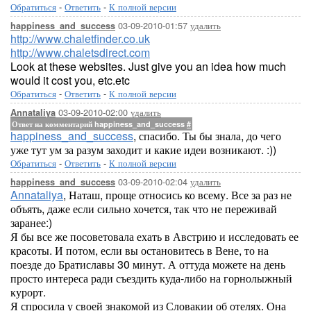
Обратиться
-
Ответить
-
К полной версии
03-09-2010-01:57
удалить
happiness_and_success
http://www.chaletfinder.co.uk
http://www.chaletsdirect.com
Look at these websites. Just give you an idea how much
would it cost you, etc.etc
Обратиться
-
Ответить
-
К полной версии
03-09-2010-02:00
удалить
Annataliya
Ответ на комментарий happiness_and_success
#
happiness_and_success
, спасибо. Ты бы знала, до чего
уже тут ум за разум заходит и какие идеи возникают. :))
Обратиться
-
Ответить
-
К полной версии
03-09-2010-02:04
удалить
happiness_and_success
Annataliya
, Наташ, проще относись ко всему. Все за раз не
объять, даже если сильно хочется, так что не переживай
заранее:)
Я бы все же посоветовала ехать в Австрию и исследовать ее
красоты. И потом, если вы остановитесь в Вене, то на
поезде до Братиславы 30 минут. А оттуда можете на день
просто интереса ради съездить куда-либо на горнолыжный
курорт.
Я спросила у своей знакомой из Словакии об отелях. Она