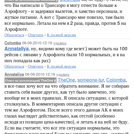
что Вы написали о Трансаэро я могу отнести больше к
Аэрофлоту - и задержки вылетов, и хамство персонала, и
жуткое питание. А вот с Трансаэро мне повезло, там было
все нормально. Летала на нем я 2 раза, правда, против 5 на
Аэрофлоте.
Обратиться
-
Ответить
-
К полной версии
06-09-2010-12:19
удалить
Colomba
Annataliya
, ну, видимо кому где везет:) может быть на 100
рейсов с ляпами у Аэрофлота были 10 нормальных, и я на
них попадала как раз:)
Обратиться
-
Ответить
-
К полной версии
06-09-2010-12:19
удалить
Annataliya
TheOne
,
someone-tur
,
Colomba
,
Ответ на комментарий TheOne
#
я все-таки хочу вот на что обратить внимание. Я не собираю
ставить себя выше других, как тут было замечено, это
вообще не в моих правилах. Я описала ситуацию, с которой
столкнулась. В комментариях описала другие ситуации с
тем же Аэрофлотом. После всего этого данная АК в моих
глазах выглядит действительно, как отстой (особенно
исходя из позиции цена-качество), и летать я на ней не буду.
Если вы считаете, что все эти ситуации нормальны, это
безусловно ваше право! Если вы считаете, что это - частный