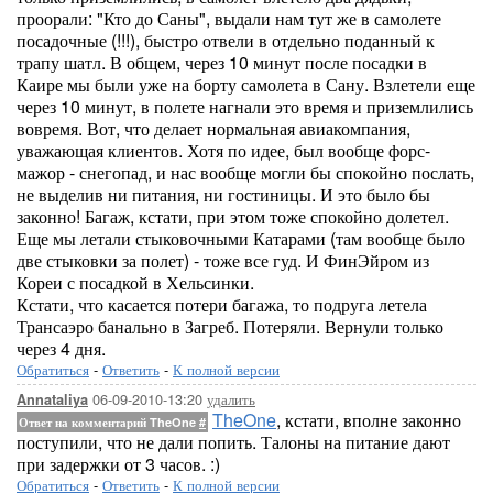
проорали: "Кто до Саны", выдали нам тут же в самолете
посадочные (!!!), быстро отвели в отдельно поданный к
трапу шатл. В общем, через 10 минут после посадки в
Каире мы были уже на борту самолета в Сану. Взлетели еще
через 10 минут, в полете нагнали это время и приземлились
вовремя. Вот, что делает нормальная авиакомпания,
уважающая клиентов. Хотя по идее, был вообще форс-
мажор - снегопад, и нас вообще могли бы спокойно послать,
не выделив ни питания, ни гостиницы. И это было бы
законно! Багаж, кстати, при этом тоже спокойно долетел.
Еще мы летали стыковочными Катарами (там вообще было
две стыковки за полет) - тоже все гуд. И ФинЭйром из
Кореи с посадкой в Хельсинки.
Кстати, что касается потери багажа, то подруга летела
Трансаэро банально в Загреб. Потеряли. Вернули только
через 4 дня.
Обратиться
-
Ответить
-
К полной версии
06-09-2010-13:20
удалить
Annataliya
TheOne
, кстати, вполне законно
Ответ на комментарий TheOne
#
поступили, что не дали попить. Талоны на питание дают
при задержки от 3 часов. :)
Обратиться
-
Ответить
-
К полной версии