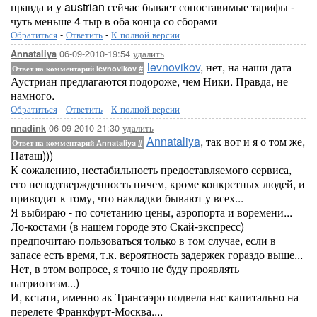
правда и у austrian сейчас бывает сопоставимые тарифы -
чуть меньше 4 тыр в оба конца со сборами
Обратиться
-
Ответить
-
К полной версии
06-09-2010-19:54
удалить
Annataliya
levnovikov
, нет, на наши дата
Ответ на комментарий levnovikov
#
Аустриан предлагаются подороже, чем Ники. Правда, не
намного.
Обратиться
-
Ответить
-
К полной версии
06-09-2010-21:30
удалить
nnadink
Annataliya
, так вот и я о том же,
Ответ на комментарий Annataliya
#
Наташ)))
К сожалению, нестабильность предоставляемого сервиса,
его неподтвержденность ничем, кроме конкретных людей, и
приводит к тому, что накладки бывают у всех...
Я выбираю - по сочетанию цены, аэропорта и воремени...
Ло-костами (в нашем городе это Скай-экспресс)
предпочитаю пользоваться только в том случае, если в
запасе есть время, т.к. вероятность задержек гораздо выше...
Нет, в этом вопросе, я точно не буду проявлять
патриотизм...)
И, кстати, именно ак Трансаэро подвела нас капитально на
перелете Франкфурт-Москва....