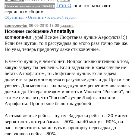
Tran-Q
, они это называют
Ответ на комментарий Tran-Q
#
сервисным сбором.
Обратиться
-
Ответить
-
К полной версии
06-09-2010-13:00
удалить
someone-tur
Исходное сообщение Annataliya
someone-tur , ура! Все же Люфтганза лучше Аэрофлота! :))
Если без шуток, то я рассуждала до этого раза точно так же.
Но увы, теперь предпочту даже стыковочные.
В чем-то лучше, в чем-то нет. Вопрос исключительно в том,
какую задачу ты решаешь. Если задача ни в коем случае не
летать Аэрофлотом, то Люфтганза лучше. Если задача
долететь за разумное время и разумные деньги до Праги - не
уверен. Для меня вот год назад лучшим решением оказалось
доехать до Питера поездом и лететь в Мюнхен "Россией", но
это же не значит, что "Россия" лучше Люфтганзы или
Аэрофлота. Просто мне было так удобней.
А стыковочные рейсы - ну-ну. Задержка рейса на 20 минут -
вероятность потери багажа - 50%, на 40 минут - 90%, на
час - вероятность зависнуть в аэропорту пересадки до
следующего рейса - 80%