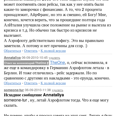
может поотменять свои рейсы, так как у нее опять были
какие-то заморочки с финансами. А то, что 2 процента
принадлежит, АйрФранс, но это ж смешно, ей Богу! Мне,
конечно, хочется верить, что за прошедшие полтора года
АлИталия улучшила свое положение на рынке и вылезла из
кризиса и т.д. Но обычно так быстро из кризисов не
вылезают.
А Аэрофлоту действительно пофигу. Это вы правильно
заметили. А потому и нет причины для ссор. :)
Обратиться
-
Ответить
-
К полной версии
06-09-2010-10:45
удалить
Annataliya
TheOne
, о, сейчас вспомнила, я
Ответ на комментарий TheOne
#
же еще в командировку в Германию Аэрофлотом летала - в
Берлин. И тоже отличились - рейс задержали. Но по
сравнению с другими их накладками - это ерунда, конечно.
Обратиться
-
Ответить
-
К полной версии
06-09-2010-11:38
удалить
someone-tur
Исходное сообщение Annataliya
someone-tur , ну, летай Аэрофлотом тогда. Что я еще могу
сказать.
Не помню, чтобы я просил совета на этот счет. Летать я буду