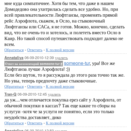
мне куда симпатичнее. Хотя бы тем, что даже в нашем
Домодедово она ухитрилась сделать все удобно. Но, при
всей привлекательности Люфтганзы, променять прямой
рейс Аэрофлота, скажем, в Осло, на стыковочный
Люфтганзы или САСа, я не готов. Можно, конечно, сделать
вид, что не очень-то и хотелось, и полететь вместо Осло в
Каир. Но такой способ путешествовать подходит далеко не
всем.
Обратиться
-
Ответить
-
К полной версии
06-09-2010-12:39
удалить
Annataliya
someone-tur
, ура! Все же
Ответ на комментарий someone-tur
#
Люфтганза лучше Аэрофлота! :))
Если без шуток, то я рассуждала до этого раза точно так же.
Но увы, теперь предпочту даже стыковочные.
Обратиться
-
Ответить
-
К полной версии
06-09-2010-12:45
удалить
Tran-Q
да уж....чем отличается покупка ерез сайт у Аэрофлота, от
обычной покупки в кассах? Так еще какие то сборы на
услугуи -хотя че за услуги не понятно, если это только
неудобства доставляет, дико
Обратиться
-
Ответить
-
К полной версии
06-09-2010-12:50
удалить
Annataliya