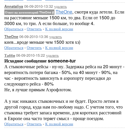
06-09-2010-13:32
удалить
Annataliya
TheOne
, смотря куда летели. Если
Ответ на комментарий TheOne
#
на расстояние меньше 1500 км, то два. Если от 1500 до
3000 км, то три. А если больше, то вообще 4.
Обратиться
-
Ответить
-
К полной версии
06-09-2010-13:36
удалить
TheOne
киев...вроде меньше чем 1500 хотя хз)
Обратиться
-
Ответить
-
К полной версии
06-09-2010-15:22
удалить
Табби
Исходное сообщение someone-tur
А стыковочные рейсы - ну-ну. Задержка рейса на 20 минут -
вероятность потери багажа - 50%, на 40 минут - 90%, на
час - вероятность зависнуть в аэропорту пересадки до
следующего рейса - 80%
Не, я лучше прямым Аэрофлотом.
А у нас никаких стыковочных и не будет. Просто летим в
другой город, куда нам по-любому надо. С учетом того, что
стыковка требует запаса времени, для коротких расстояний
в Европе она часто теряет смысл - проще поездом.
Обратиться
-
Ответить
-
К полной версии