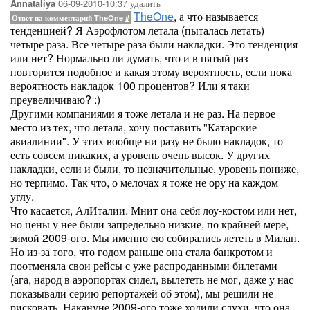
06-09-2010-10:37
удалить
Annataliya
TheOne
, а что называется
Ответ на комментарий TheOne
#
тенденцией? Я Аэрофлотом летала (пыталась летать)
четыре раза. Все четыре раза были накладки. Это тенденция
или нет? Нормально ли думать, что и в пятый раз
повторится подобное и какая этому вероятность, если пока
вероятность накладок 100 процентов? Или я таки
преувеличиваю? :)
Другими компаниями я тоже летала и не раз. На первое
место из тех, что летала, хочу поставить "Катарские
авиалинии". У этих вообще ни разу не было накладок, то
есть совсем никаких, а уровень очень высок. У других
накладки, если и были, то незначительные, уровень пониже,
но терпимо. Так что, о мелочах я тоже не ору на каждом
углу.
Что касается, АлИталии. Мнит она себя лоу-костом или нет,
но цены у нее были запредельно низкие, по крайней мере,
зимой 2009-ого. Мы именно ею собирались лететь в Милан.
Но из-за того, что годом раньше она стала банкротом и
поотменяла свои рейсы с уже распроданными билетами
(ага, народ в аэропортах сидел, вылететь не мог, даже у нас
показывали серию репортажей об этом), мы решили не
рисковать. Накануне 2009-ого тоже ходили слухи, что она