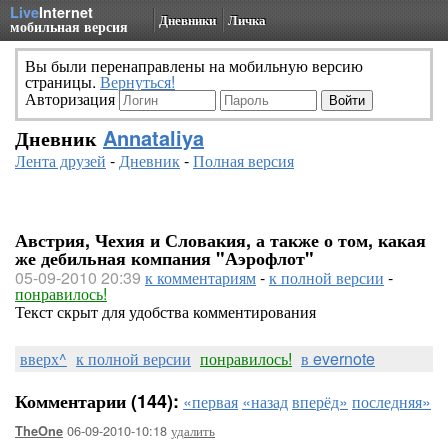
Live
Internet
Дневники
Личка
мобильная версия
Вы были перенаправлены на мобильную версию
страницы.
Вернуться!
Авторизация
Дневник
Annataliya
Лента друзей
-
Дневник
-
Полная версия
Австрия, Чехия и Словакия, а также о том, какая
же дебильная компания "Аэрофлот"
05-09-2010 20:39
к комментариям
-
к полной версии
-
понравилось!
Текст скрыт для удобства комментирования
вверх^
к полной версии
понравилось!
в evernote
Комментарии (144):
«первая
«назад
вперёд»
последняя»
06-09-2010-10:18
удалить
TheOne