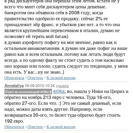
в ряд дискаунтеров она перешла этим летом. кстати не у
всего что мнит себя дискаунтером цены дешевые.
банкротом она объявила себя в 2008 году, когда
правительство одобрило ее продажу. сейчас 2% ее
принадлежит эйр франс. и убытков уже нет. а то что она
является крупнейшим перевозчиком в италии, думаю не
позволяет ей терять мой багаж)
я думаю аэрофлоту пофигу на мое мнение, равно как и
остальным авиакомпаниям. я думаю им даже пофиг на ваше
равно как и всем остальным. потому как летать люди будут
всегда. а по одному факту не стоит судить о том насколько
оно хорошо или плохо. судить следует по тенденции. у меня
она есть. У вас...ну не знаю..)
Обратиться
-
Ответить
-
К полной версии
06-09-2010-10:24
удалить
Annataliya
erlika
, во, нашла у Ники на Цюрих и
Ответ на комментарий erlika
#
обратно на ноябрь 213 евро с человека. Туда 16-ого,
обратно 27-ого. Если что. :) Это не самый дешевый, если
надо, можно даты взять другие. Например, если
возвращаться 30-ого, то билет туда-обратно будет стоить
192 евро.
Обратиться
-
Ответить
-
К полной версии