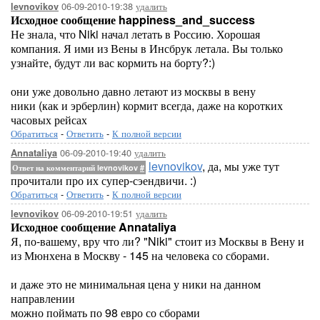
06-09-2010-19:38
удалить
levnovikov
Исходное сообщение happiness_and_success
Не знала, что Niki начал летать в Россию. Хорошая
компания. Я ими из Вены в Инсбрук летала. Вы только
узнайте, будут ли вас кормить на борту?:)
они уже довольно давно летают из москвы в вену
ники (как и эрберлин) кормит всегда, даже на коротких
часовых рейсах
Обратиться
-
Ответить
-
К полной версии
06-09-2010-19:40
удалить
Annataliya
levnovikov
, да, мы уже тут
Ответ на комментарий levnovikov
#
прочитали про их супер-сэендвичи. :)
Обратиться
-
Ответить
-
К полной версии
06-09-2010-19:51
удалить
levnovikov
Исходное сообщение Annataliya
Я, по-вашему, вру что ли? "Niki" стоит из Москвы в Вену и
из Мюнхена в Москву - 145 на человека со сборами.
и даже это не минимальная цена у ники на данном
направлении
можно поймать по 98 евро со сборами