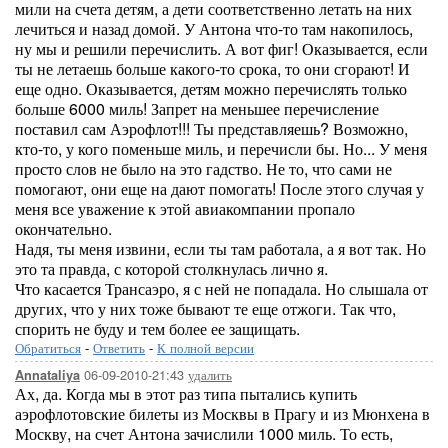
мили на счета детям, а дети соответственно летать на них
лечиться и назад домой. У Антона что-то там накопилось,
ну мы и решили перечислить. А вот фиг! Оказывается, если
ты не летаешь больше какого-то срока, то они сгорают! И
еще одно. Оказывается, детям можно перечислять только
больше 6000 миль! Запрет на меньшее перечисление
поставил сам Аэрофлот!!! Ты представляешь? Возможно,
кто-то, у кого поменьше миль, и перечисли бы. Но... У меня
просто слов не было на это гадство. Не то, что сами не
помогают, они еще на дают помогать! После этого случая у
меня все уважение к этой авиакомпании пропало
окончательно.
Надя, ты меня извини, если ты там работала, а я вот так. Но
это та правда, с которой столкнулась лично я.
Что касается Трансаэро, я с ней не попадала. Но слышала от
других, что у них тоже бывают те еще отжоги. Так что,
спорить не буду и тем более ее защищать.
Обратиться
-
Ответить
-
К полной версии
06-09-2010-21:43
удалить
Annataliya
Ах, да. Когда мы в этот раз типа пытались купить
аэрофлотовские билеты из Москвы в Прагу и из Мюнхена в
Москву, на счет Антона зачислили 1000 миль. То есть,