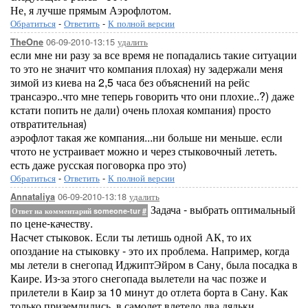
Не, я лучше прямым Аэрофлотом.
Обратиться
-
Ответить
-
К полной версии
06-09-2010-13:15
удалить
TheOne
если мне ни разу за все время не попадались такие ситуации
то это не значит что компания плохая) ну задержали меня
зимой из киева на 2,5 часа без объяснений на рейс
трансаэро..что мне теперь говорить что они плохие..?) даже
кстати попить не дали) очень плохая компания) просто
отвратительная)
аэрофлот такая же компания...ни больше ни меньше. если
чтото не устраивает можно и через стыковочный лететь.
есть даже русская поговорка про это)
Обратиться
-
Ответить
-
К полной версии
06-09-2010-13:18
удалить
Annataliya
Задача - выбрать оптимальный
Ответ на комментарий someone-tur
#
по цене-качеству.
Насчет стыковок. Если ты летишь одной АК, то их
опоздание на стыковку - это их проблема. Например, когда
мы летели в снегопад ИджиптЭйром в Сану, была посадка в
Каире. Из-за этого снегопада вылетели на час позже и
прилетели в Каир за 10 минут до отлета борта в Сану. Как
только приземлились, в самолет влетело два дядьки,