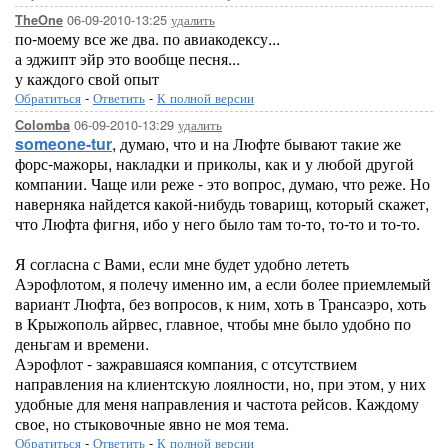
06-09-2010-13:25
удалить
TheOne
по-моему все же два. по авиакодексу...
а эджипт эйр это вообще песня...
у каждого свой опыт
Обратиться
-
Ответить
-
К полной версии
06-09-2010-13:29
удалить
Colomba
someone-tur
, думаю, что и на Люфте бывают такие же
форс-мажоры, накладки и приколы, как и у любой другой
компании. Чаще или реже - это вопрос, думаю, что реже. Но
наверняка найдется какой-нибудь товарищ, который скажет,
что Люфта фигня, ибо у него было там то-то, то-то и то-то.
Я согласна с Вами, если мне будет удобно лететь
Аэрофлотом, я полечу именно им, а если более приемлемый
вариант Люфта, без вопросов, к ним, хоть в Трансаэро, хоть
в Крыжополь айрвес, главное, чтобы мне было удобно по
деньгам и времени.
Аэрофлот - зажравшаяся компания, с отсутствием
направления на клиентскую лоялности, но, при этом, у них
удобные для меня направления и частота рейсов. Каждому
свое, но стыковочные явно не моя тема.
Обратиться
-
Ответить
-
К полной версии