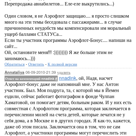
Перепродажа авиабилетов... Еле-еле выкрутились...)
Один словом, я не Аэрофлот защищаю.... я просто слишком
много на эти темы беседовала с пассажирами... в случае
причиненных неудобств мы компенсировали им моральный
ущерб баллами СТАТУСа...
Если ты участник программы Аэрофлот-Бонус.... напиши на
сайт...
Ой, остановите меня!!! :))))))))) Я же больше этим не
занимаюсь...)))
Обратиться
-
Ответить
-
К полной версии
06-09-2010-21:39
удалить
Annataliya
nnadink
, ой, Надя, насчет
Ответ на комментарий nnadink
#
Аэрофлот-бонус даже не напоминай мне. У нас Антон
участник. Был. Моя подруга, та, с которой мы в Йемен
ездили, сейчас работает фотографом в фонде Чулпан
Хаматовой, он помогает детям, больным раком. И у них есть
совместная с Аэрофлотом программа, которая заключается в
перечислении милей на счета детей, которые лечатся не у
себя дома, а в Москве и в других городах. Я как-то, кажется,
даже об этом писала. Заключается она в том, что не сам
Аэрофлот, а участники программы могут перечислить эти