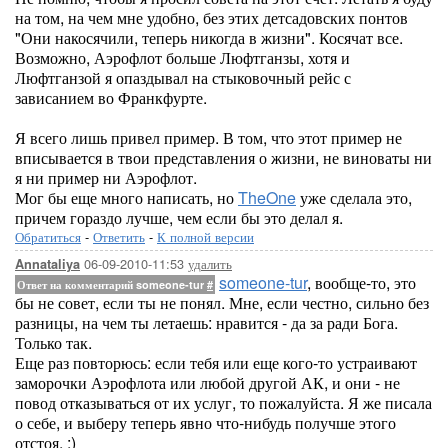
на том, на чем мне удобно, без этих детсадовских понтов
"Они накосячили, теперь никогда в жизни". Косячат все.
Возможно, Аэрофлот больше Люфтганзы, хотя и
Люфтганзой я опаздывал на стыковочный рейс с
зависанием во Франкфурте.
Я всего лишь привел пример. В том, что этот пример не
вписывается в твои представления о жизни, не виноваты ни
я ни пример ни Аэрофлот.
Мог бы еще много написать, но
TheOne
уже сделала это,
причем гораздо лучше, чем если бы это делал я.
Обратиться
-
Ответить
-
К полной версии
06-09-2010-11:53
удалить
Annataliya
someone-tur
, вообще-то, это
Ответ на комментарий someone-tur
#
бы не совет, если ты не понял. Мне, если честно, сильно без
разницы, на чем ты летаешь: нравится - да за ради Бога.
Только так.
Еще раз повторюсь: если тебя или еще кого-то устраивают
заморочки Аэрофлота или любой другой АК, и они - не
повод отказываться от их услуг, то пожалуйста. Я же писала
о себе, и выберу теперь явно что-нибудь получше этого
отстоя. :)