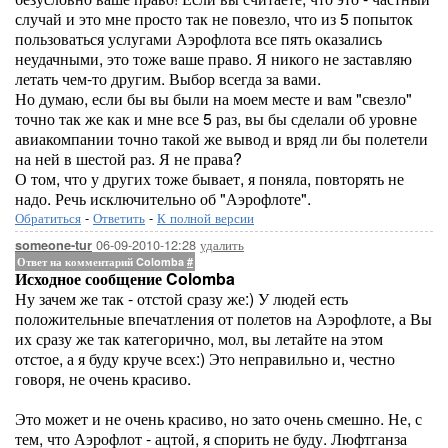
случай и это мне просто так не повезло, что из 5 попыток
пользоваться услугами Аэрофлота все пять оказались
неудачными, это тоже ваше право. Я никого не заставляю
летать чем-то другим. Выбор всегда за вами.
Но думаю, если бы вы были на моем месте и вам "свезло"
точно так же как и мне все 5 раз, вы бы сделали об уровне
авиакомпании точно такой же вывод и вряд ли бы полетели
на ней в шестой раз. Я не права?
О том, что у других тоже бывает, я поняла, повторять не
надо. Речь исключительно об "Аэрофлоте".
Обратиться
-
Ответить
-
К полной версии
06-09-2010-12:28
удалить
someone-tur
Ответ на комментарий Colomba
#
Исходное сообщение Colomba
Ну зачем же так - отстой сразу же:) У людей есть
положительные впечатления от полетов на Аэрофлоте, а Вы
их сразу же так категорично, мол, вы летайте на этом
отстое, а я буду круче всех:) Это неправильно и, честно
говоря, не очень красиво.
Это может и не очень красиво, но зато очень смешно. Не, с
тем, что Аэрофлот - ацтой, я спорить не буду. Люфтганза