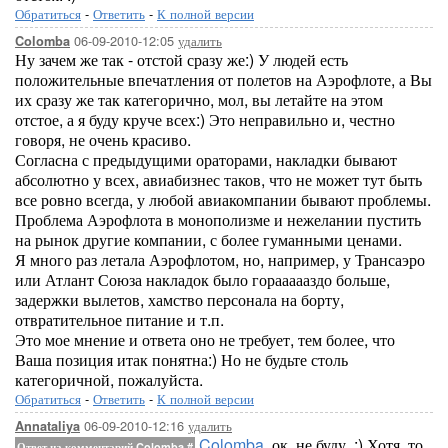
Обратиться
-
Ответить
-
К полной версии
06-09-2010-12:05
удалить
Colomba
Ну зачем же так - отстой сразу же:) У людей есть
положительные впечатления от полетов на Аэрофлоте, а Вы
их сразу же так категорично, мол, вы летайте на этом
отстое, а я буду круче всех:) Это неправильно и, честно
говоря, не очень красиво.
Согласна с предыдущими ораторами, накладки бывают
абсолютно у всех, авиабизнес таков, что не может тут быть
все ровно всегда, у любой авиакомпании бывают проблемы.
Проблема Аэрофлота в монополизме и нежелании пустить
на рынок другие компании, с более гуманными ценами.
Я много раз летала Аэрофлотом, но, например, у Трансаэро
или Атлант Союза накладок было гораааааздо больше,
задержки вылетов, хамство персонала на борту,
отвратительное питание и т.п.
Это мое мнение и ответа оно не требует, тем более, что
Ваша позиция итак понятна:) Но не будьте столь
категоричной, пожалуйста.
Обратиться
-
Ответить
-
К полной версии
06-09-2010-12:16
удалить
Annataliya
Colomba
, ок, не буду. :) Хотя, то,
Ответ на комментарий Colomba
#