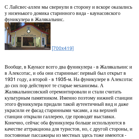
С Лайсвес-аллеи мы свернули в сторону и вскоре оказались
у низенького домика старинного вида - каунасовского
фуникулера в Жалякальнис.
[700x419]
Вообще, в Каунасе всего два фуникулера - в Жалякальнис и
в Алексотас, и оба они старинные: первый был открыт в
1931 году, а второй - в 1935-м. На фуникулере в Алексотас
до сих пор действуют те старые механизмы. А
Жалякальнисовский отремонтировали и стали считать
культурным памятником. Именно поэтому нижней станции
этого фуникулера придали такой аутентичный вид и даже
украсили ее фасад старинными часами, а на верхней
станции открыли галлерею, где проводят выставки.
Конечно, сейчас оба фуникулера больше используются в
качестве аттракциона для туристов, но, с другой стороны, и
постоянные пассажиры из местных здесь тоже имеются -