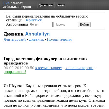
Live
Internet
Дневники
Личка
мобильная версия
Вы были перенаправлены на мобильную версию
страницы.
Вернуться!
Авторизация
Дневник
Annataliya
Лента друзей
-
Дневник
-
Полная версия
Город костелов, фуникулеров и литовских
президентов
06-09-2010 09:50
к комментариям
-
к полной версии
-
понравилось!
Из Шяуляя в Каунас мы решили ехать вечером. К
сожалению, прямых поездов не было, и мы взяли билеты со
стыковкой в Кайшядорисе - железнодорожном узле, откуда
поездов по всем направлениям ходила целая куча. Стыковка
была не долгой, но мы надеялись, что поезд придет вовремя,