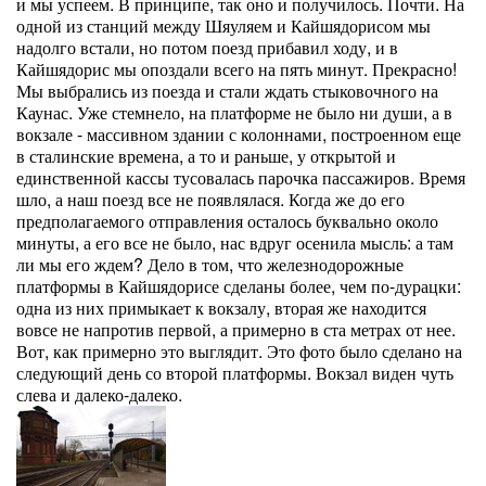
и мы успеем. В принципе, так оно и получилось. Почти. На
одной из станций между Шяуляем и Кайшядорисом мы
надолго встали, но потом поезд прибавил ходу, и в
Кайшядорис мы опоздали всего на пять минут. Прекрасно!
Мы выбрались из поезда и стали ждать стыковочного на
Каунас. Уже стемнело, на платформе не было ни души, а в
вокзале - массивном здании с колоннами, построенном еще
в сталинские времена, а то и раньше, у открытой и
единственной кассы тусовалась парочка пассажиров. Время
шло, а наш поезд все не появлялася. Когда же до его
предполагаемого отправления осталось буквально около
минуты, а его все не было, нас вдруг осенила мысль: а там
ли мы его ждем? Дело в том, что железнодорожные
платформы в Кайшядорисе сделаны более, чем по-дурацки:
одна из них примыкает к вокзалу, вторая же находится
вовсе не напротив первой, а примерно в ста метрах от нее.
Вот, как примерно это выглядит. Это фото было сделано на
следующий день со второй платформы. Вокзал виден чуть
слева и далеко-далеко.