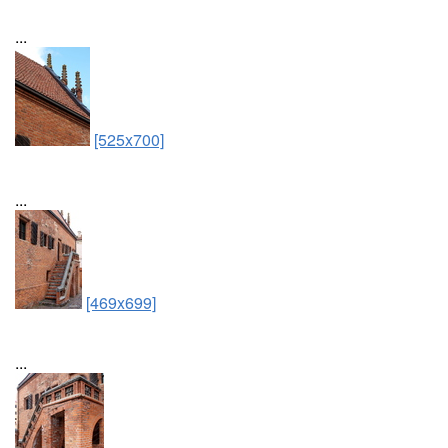
...
[525x700]
...
[469x699]
...