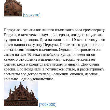
[525x700]
Перкунас - это аналог нашего языческого бога-громовержца
Перуна, властителя воздуха, бог грозы, дождя и защитника
купцов и мореходов. Дом назвали так в 19 веке потому, что
в нем нашли статуэтку Перкуна. После этого здание стали
считать святилищем язычников. Однако, построили его в
самом начале 16 века ганзейские купцы, и имел ли он
какое-то отношение к язычникам, история умалчивает.
Сейчас здесь находится иезуитская гимназия. Дом очень
красив. Его воздвигли в готическом стиле, и рассматривать
элементы его декора теперь - башенки, окошки, лесенки,
крыльцо - одно удовольствие.
[700x500]