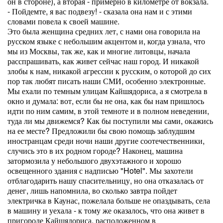
он в стороне), а вторая - примерно в километре от вокзала.
- Пойдемте, я вас подвезу! - сказала она нам и с этими
словами повела к своей машине.
Это была женщина средних лет, с нами она говорила на
русском языке с небольшим акцентом и, когда узнала, что
мы из Москвы, так же, как и многие литовцы, начала
расспрашивать, как живет сейчас наш город. И никакой
злобы к нам, никакой агрессии к русским, о которой до сих
пор так любят писать наши СМИ, особенно электронные.
Мы ехали по темным улицам Кайшядориса, а я смотрела в
окно и думала: вот, если бы не она, как бы нам пришлось
идти по ним самим, в этой темноте и в полном неведении,
туда ли мы движемся? Как бы поступили мы сами, окажись
на ее месте? Предложили бы свою помощь заблудшим
иностранцам среди ночи наши другие соотечественники,
случись это в их родном городе? Наконец, машина
затормозила у небольшого двухэтажного и хорошо
освещенного здания с надписью "Hotel". Мы захотели
отблагодарить нашу спасительницу, но она отказалась от
денег, лишь напомнила, во сколько завтра пойдет
электричка в Каунас, пожелала больше не опаздывать, села
в машину и уехала - к тому же оказалось, что она живет в
пригороде Кайшядориса, расположенном в