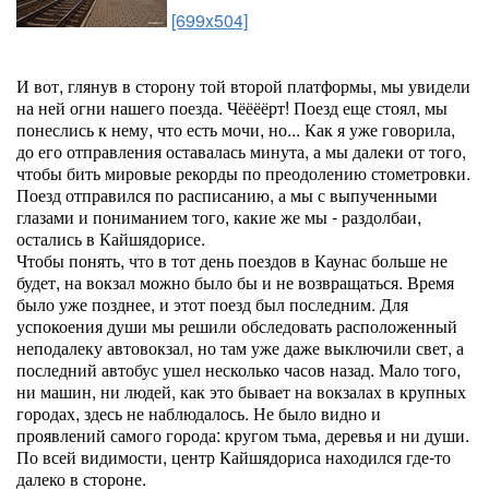
[699x504]
И вот, глянув в сторону той второй платформы, мы увидели
на ней огни нашего поезда. Чёёёёрт! Поезд еще стоял, мы
понеслись к нему, что есть мочи, но... Как я уже говорила,
до его отправления оставалась минута, а мы далеки от того,
чтобы бить мировые рекорды по преодолению стометровки.
Поезд отправился по расписанию, а мы с выпученными
глазами и пониманием того, какие же мы - раздолбаи,
остались в Кайшядорисе.
Чтобы понять, что в тот день поездов в Каунас больше не
будет, на вокзал можно было бы и не возвращаться. Время
было уже позднее, и этот поезд был последним. Для
успокоения души мы решили обследовать расположенный
неподалеку автовокзал, но там уже даже выключили свет, а
последний автобус ушел несколько часов назад. Мало того,
ни машин, ни людей, как это бывает на вокзалах в крупных
городах, здесь не наблюдалось. Не было видно и
проявлений самого города: кругом тьма, деревья и ни души.
По всей видимости, центр Кайшядориса находился где-то
далеко в стороне.