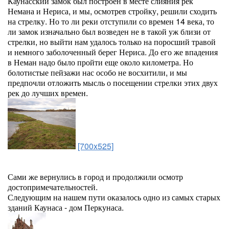
Каунасский замок был построен в месте слияния рек
Немана и Нериса, и мы, осмотрев стройку, решили сходить
на стрелку. Но то ли реки отступили со времен 14 века, то
ли замок изначально был возведен не в такой уж близи от
стрелки, но выйти нам удалось только на поросший травой
и немного заболоченный берег Нериса. До его же впадения
в Неман надо было пройти еще около километра. Но
болотистые пейзажи нас особо не восхитили, и мы
предпочли отложить мысль о посещении стрелки этих двух
рек до лучших времен.
[700x525]
Сами же вернулись в город и продолжили осмотр
достопримечательностей.
Следующим на нашем пути оказалось одно из самых старых
зданий Каунаса - дом Перкунаса.