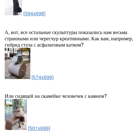
[394x698]
А, вот, все остальные скульптуры показались нам весьма
странными или чересчур креативными. Как вам, например,
гибрид стула с асфальтовым катком?
[574x699]
Или сидящей на скамейке человечек с камнем?
[501x699]