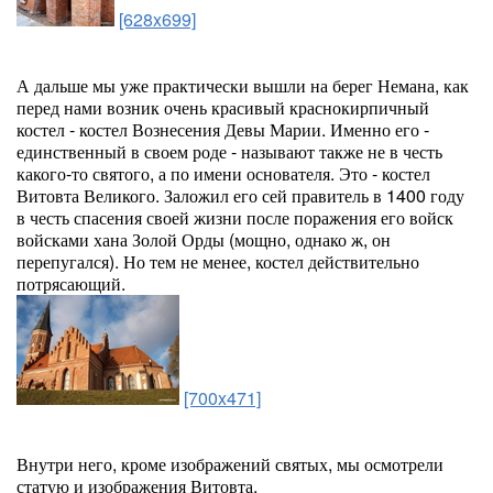
[628x699]
А дальше мы уже практически вышли на берег Немана, как
перед нами возник очень красивый краснокирпичный
костел - костел Вознесения Девы Марии. Именно его -
единственный в своем роде - называют также не в честь
какого-то святого, а по имени основателя. Это - костел
Витовта Великого. Заложил его сей правитель в 1400 году
в честь спасения своей жизни после поражения его войск
войсками хана Золой Орды (мощно, однако ж, он
перепугался). Но тем не менее, костел действительно
потрясающий.
[700x471]
Внутри него, кроме изображений святых, мы осмотрели
статую и изображения Витовта.