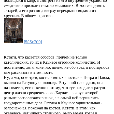
помещался в кадр, а смотреть на его внутреннее убранство
ежедневно приходит немало желающих. В костеле девять
алтарей, а его ризница вверху перекрыта сводами из
хрусталя. В общем, красиво.
[525x700]
Кстати, что касается соборов, причем не только
католических, то их в Каунасе огромное количество. И
постепенно, хотя, конечно, далеко не обо всех, я постараюсь
вам рассказать в этом посте.
Ну, а мы, осмотрев, костел святых апостолов Петра и Павла,
вышли на Ратушную площадь. Ратушной площадью, она
называется, естественно потому, что тут находится ратуша -
центр жизни средневекового Каунаса, вокруг которой
раньше располагался рынок, а в самой ней вершились
государственные дела. Ратуша в Каунасе удивительная -
белоснежная, похожая на костел. Кстати, в этом, как
оказалось, нет ничего странного. Было время, когда в