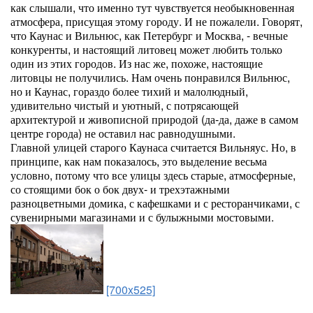
как слышали, что именно тут чувствуется необыкновенная
атмосфера, присущая этому городу. И не пожалели. Говорят,
что Каунас и Вильнюс, как Петербург и Москва, - вечные
конкуренты, и настоящий литовец может любить только
один из этих городов. Из нас же, похоже, настоящие
литовцы не получились. Нам очень понравился Вильнюс,
но и Каунас, гораздо более тихий и малолюдный,
удивительно чистый и уютный, с потрясающей
архитектурой и живописной природой (да-да, даже в самом
центре города) не оставил нас равнодушными.
Главной улицей старого Каунаса считается Вильняус. Но, в
принципе, как нам показалось, это выделение весьма
условно, потому что все улицы здесь старые, атмосферные,
со стоящими бок о бок двух- и трехэтажными
разноцветными домика, с кафешками и с ресторанчиками, с
сувенирными магазинами и с булыжными мостовыми.
[700x525]