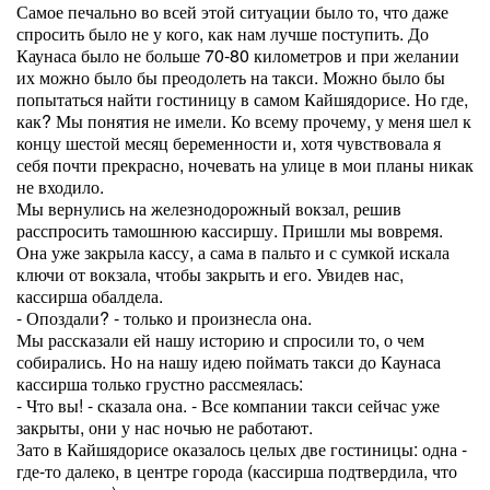
Самое печально во всей этой ситуации было то, что даже
спросить было не у кого, как нам лучше поступить. До
Каунаса было не больше 70-80 километров и при желании
их можно было бы преодолеть на такси. Можно было бы
попытаться найти гостиницу в самом Кайшядорисе. Но где,
как? Мы понятия не имели. Ко всему прочему, у меня шел к
концу шестой месяц беременности и, хотя чувствовала я
себя почти прекрасно, ночевать на улице в мои планы никак
не входило.
Мы вернулись на железнодорожный вокзал, решив
расспросить тамошнюю кассиршу. Пришли мы вовремя.
Она уже закрыла кассу, а сама в пальто и с сумкой искала
ключи от вокзала, чтобы закрыть и его. Увидев нас,
кассирша обалдела.
- Опоздали? - только и произнесла она.
Мы рассказали ей нашу историю и спросили то, о чем
собирались. Но на нашу идею поймать такси до Каунаса
кассирша только грустно рассмеялась:
- Что вы! - сказала она. - Все компании такси сейчас уже
закрыты, они у нас ночью не работают.
Зато в Кайшядорисе оказалось целых две гостиницы: одна -
где-то далеко, в центре города (кассирша подтвердила, что