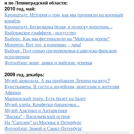
и по Ленинградской области:
2010 год, май:
Кронштадт. История о том, как мы проникли на военный
корабль
Кронштадт. Бескозырка белая, в полоску воротник...
Выборжское граффити - искусство
Выборг. Как мы фестивалили на "Майском дереве"
Монрепо. Вот это, я понимаю, - дача!
Выборг. Под сенью средневековья в шведско-финском
исполнении
Фотообзор: море, замки и майские деревья
2009 год, декабрь:
Музей шоколада. А вы пробовали Ленина на вкус?
Кунсткамера. В гости к индейцам, монголам и жителям
Африки
Мариинский театр. Есть билет на балет
Музей хлеба. Конфетки-бараночки...
Музей Арктики и Антарктики
"Васька" - Васильевский остров
На "Сапсане" из Москвы в Петербург
Фотообзор: Зимой в Санкт-Петербург