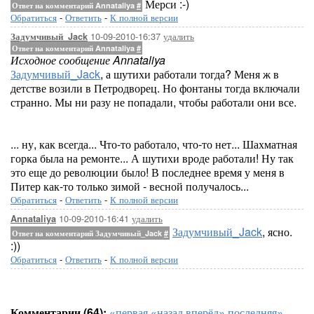
Мерси :-)
Ответ на комментарий Annataliya
#
Обратиться
-
Ответить
-
К полной версии
10-09-2010-16:37
удалить
Задумчивый_Jack
Ответ на комментарий Annataliya
#
Исходное сообщение Annataliya
Задумчивый_Jack
, а шутихи работали тогда? Меня ж в
детстве возили в Петродворец. Но фонтаны тогда включали
странно. Мы ни разу не попадали, чтобы работали они все.
... ну, как всегда... Что-то работало, что-то нет... Шахматная
горка была на ремонте... А шутихи вроде работали! Ну так
это еще до революции было! В последнее время у меня в
Питер как-то только зимой - весной получалось...
Обратиться
-
Ответить
-
К полной версии
10-09-2010-16:41
удалить
Annataliya
Задумчивый_Jack
, ясно.
Ответ на комментарий Задумчивый_Jack
#
:))
Обратиться
-
Ответить
-
К полной версии
Комментарии (64):
«первая
«назад
вперёд»
последняя»