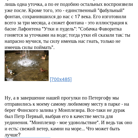
лишь одна уточка, а по ее подобию остальных воспроизвели
уже после. Кроме того, это - единственный "фабульный"
фонтан, сохранившихся до нас с 17 века. Его изготовили
всего за три месяца, а сюжет фонтана - это иллюстрация к
басне Лафонтена "Утки и пудель": "Собачка Фаворитка
гоняется за уточками на воде; тогда утки ей сказали так: ты
напрасно мучися, ты силу имеешь нас гнать, только не
имеешь силы поймать".
[700x485]
Ну, а в завершение нашей прогулки по Петергофу мы
отправились к моему самому любимому месту в парке - на
берег Финского залива у Монплезира. Все-таки не дурак
был Петр Первый, выбрав его в качестве места для
уединения. "Монплезир - мое удовольствие". И ведь так оно
и есть: свежий ветер, камни на море... Что может быть
лучше?