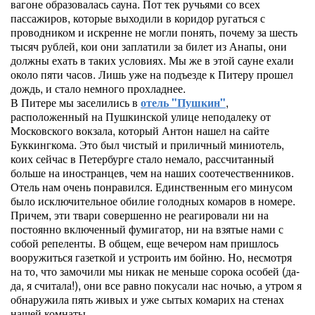
вагоне образовалась сауна. Пот тек ручьями со всех
пассажиров, которые выходили в коридор ругаться с
проводником и искренне не могли понять, почему за шесть
тысяч рублей, кои они заплатили за билет из Анапы, они
должны ехать в таких условиях. Мы же в этой сауне ехали
около пяти часов. Лишь уже на подъезде к Питеру прошел
дождь, и стало немного прохладнее.
В Питере мы заселились в
отель "Пушкин"
,
расположенный на Пушкинской улице неподалеку от
Московского вокзала, который Антон нашел на сайте
Буккингкома. Это был чистый и приличный миниотель,
коих сейчас в Петербурге стало немало, рассчитанный
больше на иностранцев, чем на наших соотечественников.
Отель нам очень понравился. Единственным его минусом
было исключительное обилие голодных комаров в номере.
Причем, эти твари совершенно не реагировали ни на
постоянно включенный фумигатор, ни на взятые нами с
собой репеленты. В общем, еще вечером нам пришлось
вооружиться газеткой и устроить им бойню. Но, несмотря
на то, что замочили мы никак не меньше сорока особей (да-
да, я считала!), они все равно покусали нас ночью, а утром я
обнаружила пять живых и уже сытых комарих на стенах
нашей комнаты.