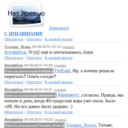
[показать]
С ИМЕНИНАМИ!
Обратиться
-
Ответить
-
К полной версии
09-09-2010-19:19
удалить
Татьяна_Ясина
Annataliya
, Угу((( ещё и опечатываюсь, блин
Обратиться
-
Ответить
-
К полной версии
09-09-2010-19:20
удалить
Annataliya
FarEast
, Ир, а почему решили
Ответ на комментарий FarEast
#
переехать? Опять соседи?
Обратиться
-
Ответить
-
К полной версии
09-09-2010-19:21
удалить
Annataliya
Afatarwm1
, согласна. Правда, мы
Ответ на комментарий Afatarwm
#
попали в день, когда 40-градусная жара уже спала. Было
+25. Но все равно было здорово. :)
Обратиться
-
Ответить
-
К полной версии
09-09-2010-19:22
удалить
Annataliya
Татьяна_Ясина
, Татьян,
Ответ на комментарий Татьяна_Ясина
#