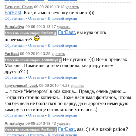
09-09-2010-13:13
удалить
Татьяна_Ясина
FarEast
, Кхе, вы мою чеченку не знаете))))
Обратиться
-
Ответить
-
К полной версии
09-09-2010-13:17
удалить
Annataliya
FarEast
, вы куда опять
Ответ на комментарий FarEast
#
переезжаете?
Обратиться
-
Ответить
-
К полной версии
09-09-2010-13:25
удалить
FarEast
Не пугайся :-))) Все в пределах
Ответ на комментарий Annataliya
#
Москвы. Помнишь, я тебе говорила, квартиру ищем
другую? :-)
Обратиться
-
Ответить
-
К полной версии
09-09-2010-14:23
удалить
Задумчивый_Jack
... я тоже "Метеором" в оба конца... Правда, очень давно....
Тогда это стоило копейки... Тоже наснимал фонтанов, чтобы
зря без дела не болтаться по парку, да и дорогую немецкую
камеру в гостинице оставлять не хотелось...)
Обратиться
-
Ответить
-
К полной версии
09-09-2010-18:43
удалить
Annataliya
FarEast
, ааа. :)) А в какой район?
Ответ на комментарий FarEast
#
Обратиться
-
Ответить
-
К полной версии