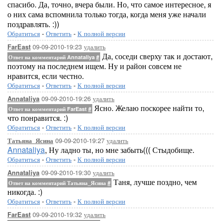
спасибо. Да, точно, вчера были. Но, что самое интересное, я
о них сама вспомнила только тогда, когда меня уже начали
поздравлять. :))
Обратиться
-
Ответить
-
К полной версии
09-09-2010-19:23
удалить
FarEast
Да, соседи сверху так и достают,
Ответ на комментарий Annataliya
#
поэтому на последнем ищем. Ну и район совсем не
нравится, если честно.
Обратиться
-
Ответить
-
К полной версии
09-09-2010-19:26
удалить
Annataliya
Ясно. Желаю поскорее найти то,
Ответ на комментарий FarEast
#
что понравится. :)
Обратиться
-
Ответить
-
К полной версии
09-09-2010-19:27
удалить
Татьяна_Ясина
Annataliya
, Ну ладно ты, но мне забыть((( Стыдобище.
Обратиться
-
Ответить
-
К полной версии
09-09-2010-19:30
удалить
Annataliya
Таня, лучше поздно, чем
Ответ на комментарий Татьяна_Ясина
#
никогда. :)
Обратиться
-
Ответить
-
К полной версии
09-09-2010-19:32
удалить
FarEast