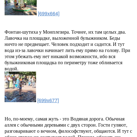
[699x664]
Фонтан-шутиха у Монплезира. Точнее, их там целых два.
Лавочка на площадке, выложенной булыжником. Беды
ничто не предвещает. Человек подходит и садится. И тут
вода из-за лавочки начинает лить ему прямо на голову. При
этом убежать ему нет никакой возможности, ибо вся
булыжниковая площадка по периметру тоже обливается
водой.
[699x677]
Но, по-моему, самая жуть - это Водяная дорога. Обычная
аллея с обычными деревьями с двух сторон. Гости гуляют,
разговаривают о вечном, философствуют, общаются. И тут с
обеих сторон их окатывает водой. Причем, убежать им