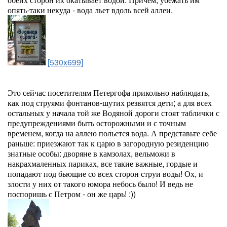
опять-таки некуда - вода льет вдоль всей аллеи.
[530x699]
Это сейчас посетителям Петергофа прикольно наблюдать,
как под струями фонтанов-шутих резвятся дети; а для всех
остальных у начала той же Водяной дороги стоят таблички с
предупреждениями быть осторожными и с точным
временем, когда на аллею польется вода. А представьте себе
раньше: приезжают так к царю в загородную резиденцию
знатные особы: дворяне в камзолах, вельможи в
накрахмаленных париках, все такие важные, гордые и
попадают под бьющие со всех сторон струи воды! Ох, и
злости у них от такого юмора небось было! И ведь не
поспоришь с Петром - он же царь! :))