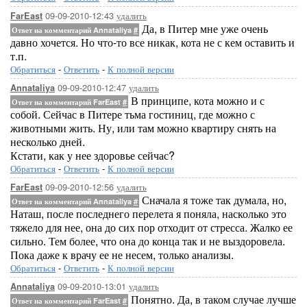
09-09-2010-12:43
удалить
FarEast
Да, в Питер мне уже очень
Ответ на комментарий Annataliya
#
давно хочется. Но что-то все никак, кота не с кем оставить и
т.п.
Обратиться
-
Ответить
-
К полной версии
09-09-2010-12:47
удалить
Annataliya
В принципе, кота можно и с
Ответ на комментарий FarEast
#
собой. Сейчас в Питере тьма гостиниц, где можно с
животными жить. Ну, или там можно квартиру снять на
несколько дней.
Кстати, как у нее здоровье сейчас?
Обратиться
-
Ответить
-
К полной версии
09-09-2010-12:56
удалить
FarEast
Сначала я тоже так думала, но,
Ответ на комментарий Annataliya
#
Наташ, после последнего перелета я поняла, насколько это
тяжело для нее, она до сих пор отходит от стресса. Жалко ее
сильно. Тем более, что она до конца так и не выздоровела.
Пока даже к врачу ее не несем, только анализы.
Обратиться
-
Ответить
-
К полной версии
09-09-2010-13:01
удалить
Annataliya
Понятно. Да, в таком случае лучше
Ответ на комментарий FarEast
#