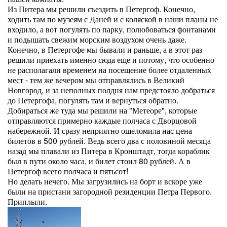
Из Питера мы решили съездить в Петергоф. Конечно,
ходить там по музеям с Даней и с коляской в наши планы не
входило, а вот погулять по парку, полюбоваться фонтанами
и подышать свежим морским воздухом очень даже.
Конечно, в Петергофе мы бывали и раньше, а в этот раз
решили приехать именно сюда еще и потому, что особенно
не располагали временем на посещение более отдаленных
мест - тем же вечером мы отправлялись в Великий
Новгород, и за неполных полдня нам предстояло добраться
до Петергофа, погулять там и вернуться обратно.
Добираться же туда мы решили на "Метеоре", которые
отправляются примерно каждые полчаса с Дворцовой
набережной. И сразу неприятно ошеломила нас цена
билетов в 500 рублей. Ведь всего два с половиной месяца
назад мы плавали из Питера в Кронштадт, тогда кораблик
был в пути около часа, и билет стоил 80 рублей. А в
Петергоф всего полчаса и пятьсот!
Но делать нечего. Мы загрузились на борт и вскоре уже
были на пристани загородной резиденции Петра Первого.
Приплыли.