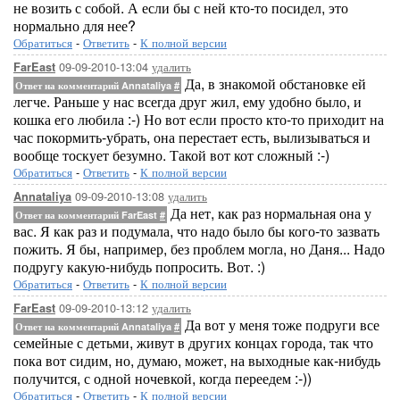
не возить с собой. А если бы с ней кто-то посидел, это
нормально для нее?
Обратиться
-
Ответить
-
К полной версии
09-09-2010-13:04
удалить
FarEast
Да, в знакомой обстановке ей
Ответ на комментарий Annataliya
#
легче. Раньше у нас всегда друг жил, ему удобно было, и
кошка его любила :-) Но вот если просто кто-то приходит на
час покормить-убрать, она перестает есть, вылизываться и
вообще тоскует безумно. Такой вот кот сложный :-)
Обратиться
-
Ответить
-
К полной версии
09-09-2010-13:08
удалить
Annataliya
Да нет, как раз нормальная она у
Ответ на комментарий FarEast
#
вас. Я как раз и подумала, что надо было бы кого-то зазвать
пожить. Я бы, например, без проблем могла, но Даня... Надо
подругу какую-нибудь попросить. Вот. :)
Обратиться
-
Ответить
-
К полной версии
09-09-2010-13:12
удалить
FarEast
Да вот у меня тоже подруги все
Ответ на комментарий Annataliya
#
семейные с детьми, живут в других концах города, так что
пока вот сидим, но, думаю, может, на выходные как-нибудь
получится, с одной ночевкой, когда переедем :-))
Обратиться
-
Ответить
-
К полной версии