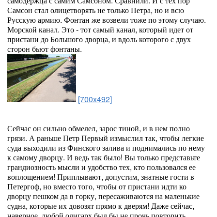
самодержца с самим Самсоном. Сравнили. И с тех пор
Самсон стал олицетворять не только Петра, но и всю
Русскую армию. Фонтан же возвели тоже по этому случаю.
Морской канал. Это - тот самый канал, который идет от
пристани до Большого дворца, и вдоль которого с двух
сторон бьют фонтаны.
[700x492]
Сейчас он сильно обмелел, зарос тиной, и в нем полно
грязи. А раньше Петр Первый измыслил так, чтобы легкие
суда выходили из Финского залива и поднимались по нему
к самому дворцу. И ведь так было! Вы только представьте
грандиозность мысли и удобство тех, кто пользовался ее
воплощением! Приплывают, допустим, знатные гости в
Петергоф, но вместо того, чтобы от пристани идти ко
дворцу пешком да в горку, пересаживаются на маленькие
судна, которые их довозят прямо к дверям! Даже сейчас,
наверное, любой олигарх был бы не прочь повторить