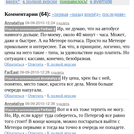
вверх^
к полной версии
понравилось!
в evernote
Комментарии (64):
«первая
«назад
вперёд»
последняя»
09-09-2010-12:24
удалить
Annataliya
Ир, не думаю, что на автобусе
Ответ на комментарий FarEast
#
намного дольше. По-моему, около 40 минут - часа. Может,
даже и быстрее. А на Метеоре полчаса. Просто на Метеоре
прикольнее и интереснее. Так что, в принципе, логично, что
цены на него такие - типа, за удовольствие надо платить. Но
ситуация с кассами, конечно, безобразная.
Обратиться
-
Ответить
-
К полной версии
09-09-2010-12:28
удалить
FarEast
Ну цена, хрен бы с ней,
Ответ на комментарий Annataliya
#
понятно, место такое, красота все дела. Меня больше
очереди напугали.
Обратиться
-
Ответить
-
К полной версии
09-09-2010-12:36
удалить
Annataliya
Вот и я их тоже терпеть не могу.
Ответ на комментарий FarEast
#
Но, Ир, если вдруг туда соберетесь, то Петергоф все равно
того стоит! В конце концов, можно постараться выйти с
Метеора первыми и тогда вы точно в очередь не попадете.
Обратиться
-
Ответить
-
К полной версии