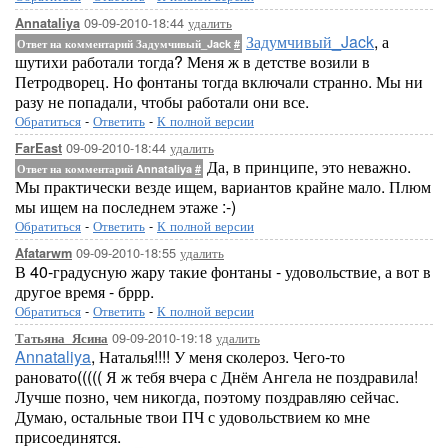
09-09-2010-18:44
удалить
Annataliya
Задумчивый_Jack
, а
Ответ на комментарий Задумчивый_Jack
#
шутихи работали тогда? Меня ж в детстве возили в
Петродворец. Но фонтаны тогда включали странно. Мы ни
разу не попадали, чтобы работали они все.
Обратиться
-
Ответить
-
К полной версии
09-09-2010-18:44
удалить
FarEast
Да, в принципе, это неважно.
Ответ на комментарий Annataliya
#
Мы практически везде ищем, вариантов крайне мало. Плюм
мы ищем на последнем этаже :-)
Обратиться
-
Ответить
-
К полной версии
09-09-2010-18:55
удалить
Afatarwm
В 40-градусную жару такие фонтаны - удовольствие, а вот в
другое время - бррр.
Обратиться
-
Ответить
-
К полной версии
09-09-2010-19:18
удалить
Татьяна_Ясина
Annataliya
, Наталья!!!! У меня сколероз. Чего-то
рановато((((( Я ж тебя вчера с Днём Ангела не поздравила!
Лучше позно, чем никогда, поэтому поздравляю сейчас.
Думаю, остальные твои ПЧ с удовольствием ко мне
присоединятся.