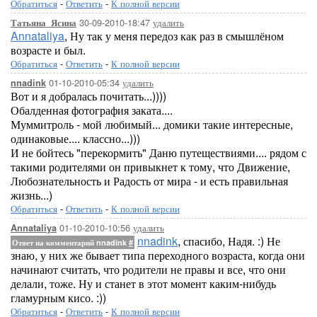
Обратиться
-
Ответить
-
К полной версии
30-09-2010-18:47
удалить
Татьяна_Ясина
Annataliya
, Ну так у меня передоз как раз в смышлёном
возрасте и был.
Обратиться
-
Ответить
-
К полной версии
01-10-2010-05:34
удалить
nnadink
Вот и я добралась почитать...))))
Обалденная фотография заката....
Муммитроль - мой любимый... домики такие интересные,
одинаковые.... классно...)))
И не бойтесь "перекормить" Даню путеществиями.... рядом с
такими родителями он привыкнет к тому, что Движение,
Любознательность и Радость от мира - и есть правильная
жизнь...)
Обратиться
-
Ответить
-
К полной версии
01-10-2010-10:56
удалить
Annataliya
nnadink
, спасибо, Надя. :) Не
Ответ на комментарий nnadink
#
знаю, у них же бывает типа переходного возраста, когда они
начинают считать, что родители не правы и все, что они
делали, тоже. Ну и станет в этот момент каким-нибудь
гламурным кисо. :))
Обратиться
-
Ответить
-
К полной версии