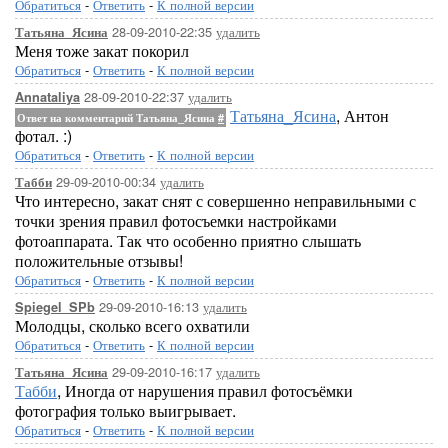
Обратиться
-
Ответить
-
К полной версии
28-09-2010-22:35
удалить
Татьяна_Ясина
Меня тоже закат покорил
Обратиться
-
Ответить
-
К полной версии
28-09-2010-22:37
удалить
Annataliya
Татьяна_Ясина
, Антон
Ответ на комментарий Татьяна_Ясина
#
фотал. :)
Обратиться
-
Ответить
-
К полной версии
29-09-2010-00:34
удалить
Табби
Что интересно, закат снят с совершенно неправильными с
точки зрения правил фотосъемки настройками
фотоаппарата. Так что особенно приятно слышать
положительные отзывы!
Обратиться
-
Ответить
-
К полной версии
29-09-2010-16:13
удалить
Spiegel_SPb
Молодцы, сколько всего охватили
Обратиться
-
Ответить
-
К полной версии
29-09-2010-16:17
удалить
Татьяна_Ясина
Табби
, Иногда от нарушения правил фотосъёмки
фотография только выигрывает.
Обратиться
-
Ответить
-
К полной версии