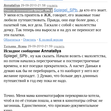
29-09-2010-21:58
удалить
Annataliya
Spiegel_SPb
, да кто его знает.
Ответ на комментарий Spiegel_SPb
#
У меня есть приятель в ЖЖ, говорит, его знакомые тоже
любили путешествовать. Правда, они еще более дико, с
палаткой там, все дела. Таскали с собой с малолетства
дочку. Так теперь она выросла и на дух не переносит все
эти палатки.
Обратиться
-
Ответить
-
К полной версии
29-09-2010-21:59
удалить
Татьяна_Ясина
Исходное сообщение Annataliya
Spiegel_SPb , ну как сказать. Начали возить с малолетства,
но потом начались перестроечные и постперестроечные
времена, и все поездки прекратились. А насчет Даньки я
думаю как бы не переборщить, а то наоборот у него все
желание пропадет. :) Думаю, что больше двух длинных
путешествий в год ему пока не надо.
Точно. Меня мама кинематографом перекормила-хотела,
чтоб я по её стопам пошла, а меня в кинотеатры сейчас не
загонишь. Единственное, что признаю-документальное
кино.