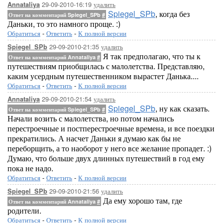
29-09-2010-16:19
удалить
Annataliya
Spiegel_SPb
, когда без
Ответ на комментарий Spiegel_SPb
#
Даньки, то это намного проще. :)
Обратиться
-
Ответить
-
К полной версии
29-09-2010-21:35
удалить
Spiegel_SPb
Я так предполагаю, что ты к
Ответ на комментарий Annataliya
#
путешествиям приобщилась с малолетства. Представляю,
каким усердным путешественником вырастет Данька....
Обратиться
-
Ответить
-
К полной версии
29-09-2010-21:54
удалить
Annataliya
Spiegel_SPb
, ну как сказать.
Ответ на комментарий Spiegel_SPb
#
Начали возить с малолетства, но потом начались
перестроечные и постперестроечные времена, и все поездки
прекратились. А насчет Даньки я думаю как бы не
переборщить, а то наоборот у него все желание пропадет. :)
Думаю, что больше двух длинных путешествий в год ему
пока не надо.
Обратиться
-
Ответить
-
К полной версии
29-09-2010-21:56
удалить
Spiegel_SPb
Да ему хорошо там, где
Ответ на комментарий Annataliya
#
родители.
Обратиться
-
Ответить
-
К полной версии