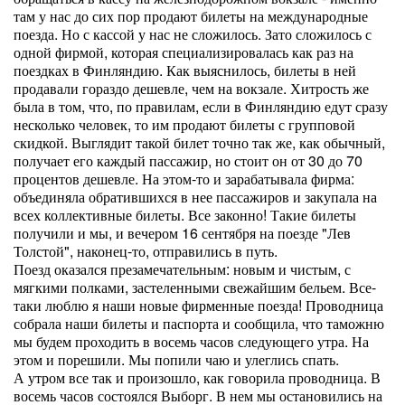
там у нас до сих пор продают билеты на международные
поезда. Но с кассой у нас не сложилось. Зато сложилось с
одной фирмой, которая специализировалась как раз на
поездках в Финляндию. Как выяснилось, билеты в ней
продавали гораздо дешевле, чем на вокзале. Хитрость же
была в том, что, по правилам, если в Финляндию едут сразу
несколько человек, то им продают билеты с групповой
скидкой. Выглядит такой билет точно так же, как обычный,
получает его каждый пассажир, но стоит он от 30 до 70
процентов дешевле. На этом-то и зарабатывала фирма:
объединяла обратившихся в нее пассажиров и закупала на
всех коллективные билеты. Все законно! Такие билеты
получили и мы, и вечером 16 сентября на поезде "Лев
Толстой", наконец-то, отправились в путь.
Поезд оказался презамечательным: новым и чистым, с
мягкими полками, застеленными свежайшим бельем. Все-
таки люблю я наши новые фирменные поезда! Проводница
собрала наши билеты и паспорта и сообщила, что таможню
мы будем проходить в восемь часов следующего утра. На
этом и порешили. Мы попили чаю и улеглись спать.
А утром все так и произошло, как говорила проводница. В
восемь часов состоялся Выборг. В нем мы остановились на