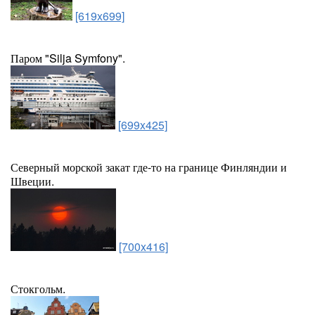
[619x699]
Паром "Silja Symfony".
[699x425]
Северный морской закат где-то на границе Финляндии и
Швеции.
[700x416]
Стокгольм.