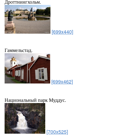
Дроттнингхольм.
[699x440]
Гаммельстад.
[699x462]
Национальный парк Муддус.
[700x525]