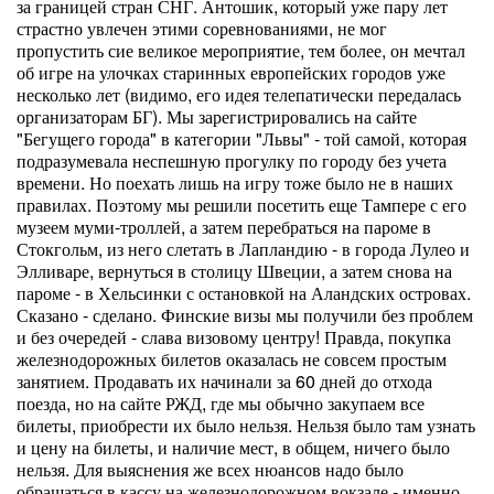
за границей стран СНГ. Антошик, который уже пару лет
страстно увлечен этими соревнованиями, не мог
пропустить сие великое мероприятие, тем более, он мечтал
об игре на улочках старинных европейских городов уже
несколько лет (видимо, его идея телепатически передалась
организаторам БГ). Мы зарегистрировались на сайте
"Бегущего города" в категории "Львы" - той самой, которая
подразумевала неспешную прогулку по городу без учета
времени. Но поехать лишь на игру тоже было не в наших
правилах. Поэтому мы решили посетить еще Тампере с его
музеем муми-троллей, а затем перебраться на пароме в
Стокгольм, из него слетать в Лапландию - в города Лулео и
Элливаре, вернуться в столицу Швеции, а затем снова на
пароме - в Хельсинки с остановкой на Аландских островах.
Сказано - сделано. Финские визы мы получили без проблем
и без очередей - слава визовому центру! Правда, покупка
железнодорожных билетов оказалась не совсем простым
занятием. Продавать их начинали за 60 дней до отхода
поезда, но на сайте РЖД, где мы обычно закупаем все
билеты, приобрести их было нельзя. Нельзя было там узнать
и цену на билеты, и наличие мест, в общем, ничего было
нельзя. Для выяснения же всех нюансов надо было
обращаться в кассу на железнодорожном вокзале - именно