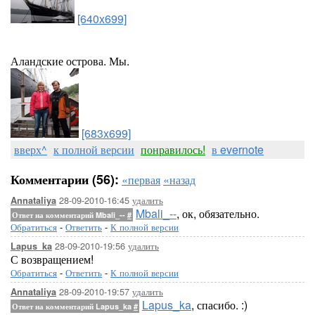
[640x699]
Аландские острова. Мы.
[683x699]
вверх^
к полной версии
понравилось!
в evernote
Комментарии (56):
«первая
«назад
28-09-2010-16:45
удалить
Annataliya
Mbali_--
, ок, обязательно.
Ответ на комментарий Mbali_--
#
Обратиться
-
Ответить
-
К полной версии
28-09-2010-19:56
удалить
Lapus_ka
С возвращением!
Обратиться
-
Ответить
-
К полной версии
28-09-2010-19:57
удалить
Annataliya
Lapus_ka
, спасибо. :)
Ответ на комментарий Lapus_ka
#