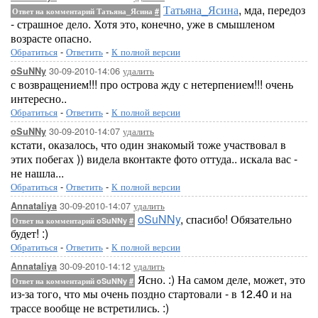
Татьяна_Ясина
, мда, передоз
Ответ на комментарий Татьяна_Ясина
#
- страшное дело. Хотя это, конечно, уже в смышленом
возрасте опасно.
Обратиться
-
Ответить
-
К полной версии
30-09-2010-14:06
удалить
oSuNNy
с возвращением!!! про острова жду с нетерпением!!! очень
интересно..
Обратиться
-
Ответить
-
К полной версии
30-09-2010-14:07
удалить
oSuNNy
кстати, оказалось, что один знакомый тоже участвовал в
этих побегах )) видела вконтакте фото оттуда.. искала вас -
не нашла...
Обратиться
-
Ответить
-
К полной версии
30-09-2010-14:07
удалить
Annataliya
oSuNNy
, спасибо! Обязательно
Ответ на комментарий oSuNNy
#
будет! :)
Обратиться
-
Ответить
-
К полной версии
30-09-2010-14:12
удалить
Annataliya
Ясно. :) На самом деле, может, это
Ответ на комментарий oSuNNy
#
из-за того, что мы очень поздно стартовали - в 12.40 и на
трассе вообще не встретились. :)