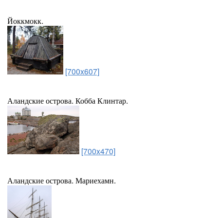
Йоккмокк.
[700x607]
Аландские острова. Кобба Клинтар.
[700x470]
Аландские острова. Мариехамн.