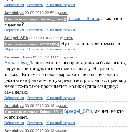
Обратиться
-
Ответить
-
К полной версии
29-09-2010-22:59
удалить
Annataliya
Татьяна_Ясина
, а как часто
Ответ на комментарий Татьяна_Ясина
#
кормила?
Обратиться
-
Ответить
-
К полной версии
29-09-2010-23:22
удалить
Spiegel_SPb
Ну вы то не так экстремально.
Ответ на комментарий Annataliya
#
Обратиться
-
Ответить
-
К полной версии
29-09-2010-23:25
удалить
Татьяна_Ясина
Annataliya
, Да постоянно. Сценарии я должна была читать,
вдруг какой-нибудь интересный ход найду. На работу
таскала. Вот тут я ей благодарна-хоть не большую часть
работы над фильмом. но увидела изнутри. Сейчас, правда, у
меня что-то такое просыпается. Ролики (типа слайдшоу)
сама делаю.
Обратиться
-
Ответить
-
К полной версии
30-09-2010-00:12
удалить
Annataliya
Spiegel_SPb
, мы нет, но кто
Ответ на комментарий Spiegel_SPb
#
ж его знает.
Обратиться
-
Ответить
-
К полной версии
30-09-2010-00:13
удалить
Annataliya