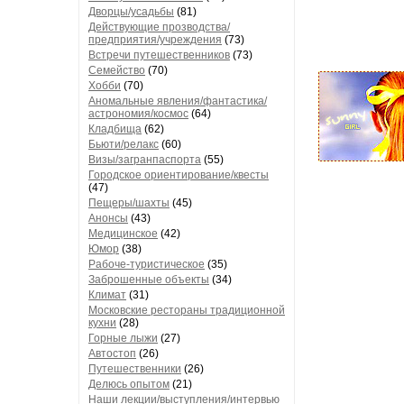
Дворцы/усадьбы
(81)
Действующие прозводства/
предприятия/учреждения
(73)
Встречи путешественников
(73)
Семейство
(70)
Хобби
(70)
Аномальные явления/фантастика/
астрономия/космос
(64)
Кладбища
(62)
Бьюти/релакс
(60)
Визы/загранпаспорта
(55)
Городское ориентирование/квесты
(47)
Пещеры/шахты
(45)
Анонсы
(43)
Медицинское
(42)
Юмор
(38)
Рабоче-туристическое
(35)
Заброшенные объекты
(34)
Климат
(31)
Московские рестораны традиционной
кухни
(28)
Горные лыжи
(27)
Автостоп
(26)
Путешественники
(26)
Делюсь опытом
(21)
Наши лекции/выступления/интервью