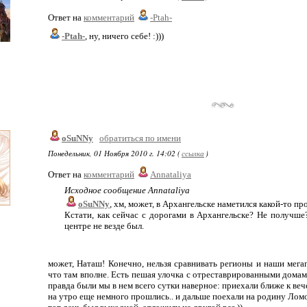
Ответ на
комментарий
-Ptah-
-Ptah-
, ну, ничего себе! :)))
oSuNNy
обратиться по имени
Понедельник, 01 Ноября 2010 г. 14:02 (
ссылка
)
Ответ на
комментарий
Annataliya
Исходное сообщение Annataliya
oSuNNy
, хм, может, в Архангельске наметился какой-то пр
Кстати, как сейчас с дорогами в Архангельске? Не получше
центре не везде был.
может, Наташ! Конечно, нельзя сравнивать регионы и наши мегап
что там вполне. Есть пешая улочка с отреставрированными домам
правда были мы в нем всего сутки наверное: приехали ближе к вече
на утро еще немного прошлись.. и дальше поехали на родину Ломон