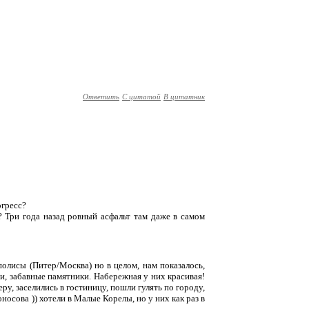
Ответить
С цитатой
В цитатник
огресс?
? Три года назад ровный асфальт там даже в самом
олисы (Питер/Москва) но в целом, нам показалось,
и, забавные памятники. Набережная у них красивая!
ру, заселились в гостиницу, пошли гулять по городу,
осова )) хотели в Малые Корелы, но у них как раз в