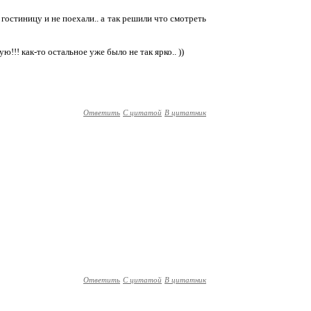
 гостиницу и не поехали.. а так решили что смотреть
!!! как-то остальное уже было не так ярко.. ))
Ответить
С цитатой
В цитатник
Ответить
С цитатой
В цитатник