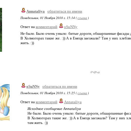
Annataliya
обратиться по имени
Понедельник, 01 Ноября 2010 г. 15:14 (
ссылка
)
Ответ на
комментарий
oSuNNy
Не было. Было очень уныло: битые дороги, обшарпанные фасады до
В Холмогорах такие же. :)) А в Емецк заезжали? Там у них хлебзв
жить. :))
oSuNNy
обратиться по имени
Понедельник, 01 Ноября 2010 г. 15:25 (
ссылка
)
Ответ на
комментарий
Annataliya
Исходное сообщение Annataliya
Не было. Было очень уныло: битые дороги, обшарпанные фасад
В Холмогорах такие же. :)) А в Емецк заезжали? Там у них хл
там жить. :))