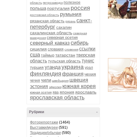
полезное
область
петрозаводск
россия
польша
португалия
румыния
ростовская область
санкт-
рязанская область
рязань
петербург
сахалин
сахалинская область
северная
северная осетия
македония
сибирь
северный кавказ
ссылки
сицилия
словакия
словения
сша
тверская
татарстан
таймыр
область
тунис
тульская область
украина
уганда
турция
урал
финляндия
франция
чехия
швеция
чили
чечня
швейцария
южная корея
эстония
эфиопия
япония
ярославль
ява
южная осетия
ярославская область
Рубрики
-
Фоторепортажи
(1464)
Выставки/музеи
(591)
Традиции/обычаи
(590)