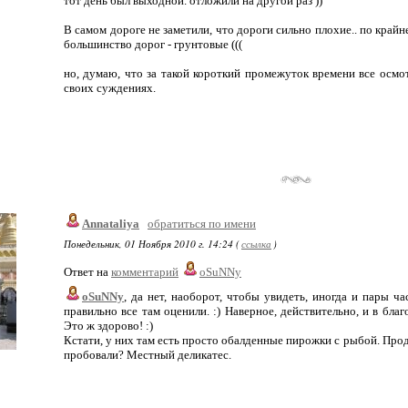
тот день был выходной. отложили на другой раз ))
В самом дороге не заметили, что дороги сильно плохие.. по крайне
большинство дорог - грунтовые (((
но, думаю, что за такой короткий промежуток времени все осмот
своих суждениях.
Annataliya
обратиться по имени
Понедельник, 01 Ноября 2010 г. 14:24 (
ссылка
)
Ответ на
комментарий
oSuNNy
oSuNNy
, да нет, наоборот, чтобы увидеть, иногда и пары ча
правильно все там оценили. :) Наверное, действительно, и в бла
Это ж здорово! :)
Кстати, у них там есть просто обалденные пирожки с рыбой. Про
пробовали? Местный деликатес.