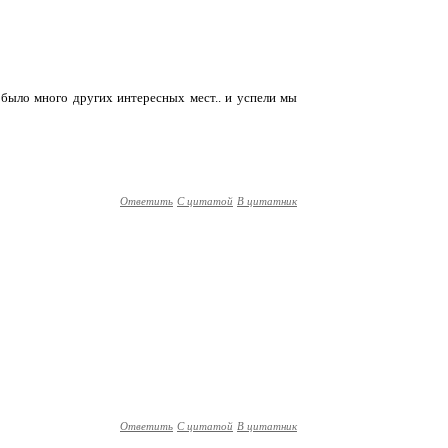
 было много других интересных мест.. и успели мы
Ответить
С цитатой
В цитатник
Ответить
С цитатой
В цитатник