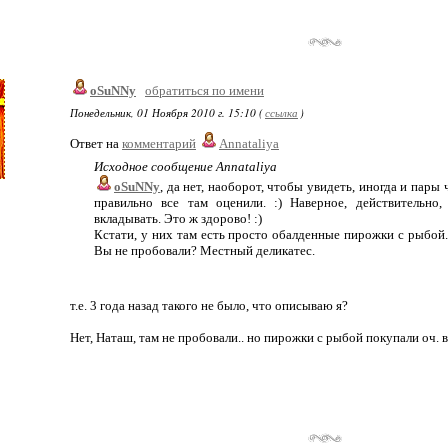
oSuNNy
обратиться по имени
Понедельник, 01 Ноября 2010 г. 15:10 (
ссылка
)
Ответ на
комментарий
Annataliya
Исходное сообщение Annataliya
oSuNNy
, да нет, наоборот, чтобы увидеть, иногда и пары 
правильно все там оценили. :) Наверное, действительно,
вкладывать. Это ж здорово! :)
Кстати, у них там есть просто обалденные пирожки с рыбой
Вы не пробовали? Местный деликатес.
т.е. 3 года назад такого не было, что описываю я?
Нет, Наташ, там не пробовали.. но пирожки с рыбой покупали оч. в