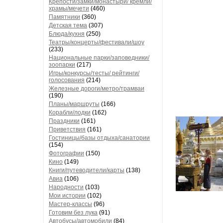
Крепости/замки/монастыри/ кремли/
храмы/мечети
(460)
Памятники
(360)
Детская тема
(307)
Блюда/кухня
(250)
Театры/концерты/фестивали/шоу
(233)
Национальные парки/заповедники/
зоопарки
(217)
Игры/конкурсы/тесты/ рейтинги/
голосования
(214)
Железные дороги/метро/трамваи
(190)
Планы/маршруты
(166)
Корабли/лодки
(162)
Праздники
(161)
Приветствия
(161)
Гостиницы/базы отдыха/санатории
(154)
Фотографии
(150)
Кино
(149)
Книги/путеводители/карты
(138)
Авиа
(106)
Народности
(103)
Мои истории
(102)
Мастер-классы
(96)
Готовим без лука
(91)
Автобусы/автомобили
(84)