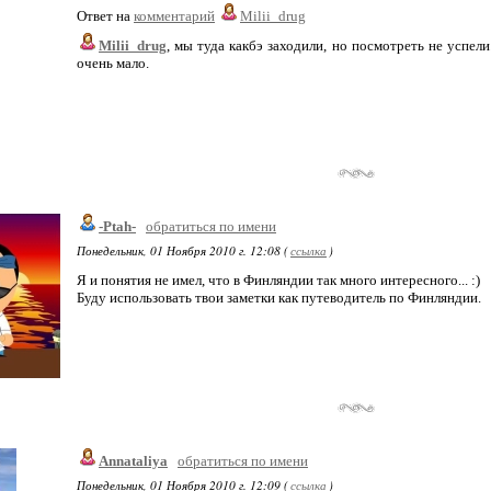
Ответ на
комментарий
Milii_drug
Milii_drug
, мы туда какбэ заходили, но посмотреть не успел
очень мало.
-Ptah-
обратиться по имени
Понедельник, 01 Ноября 2010 г. 12:08 (
ссылка
)
Я и понятия не имел, что в Финляндии так много интересного... :)
Буду использовать твои заметки как путеводитель по Финляндии.
Annataliya
обратиться по имени
Понедельник, 01 Ноября 2010 г. 12:09 (
ссылка
)