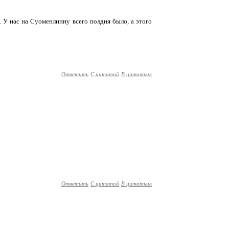
и. У нас на Суоменлинну всего полдня было, а этого
Ответить
С цитатой
В цитатник
Ответить
С цитатой
В цитатник