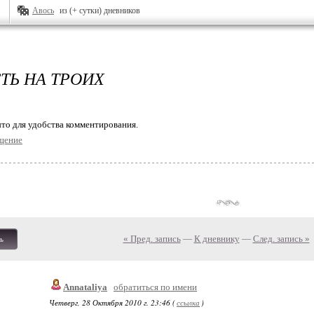
Авось
из (+ сутки) дневников
ТЬ НА ТРОИХ
то для удобства комментирования.
щение
« Пред. запись
—
К дневнику
—
След. запись »
ь
Annataliya
обратиться по имени
Четверг, 28 Октября 2010 г. 23:46 (
ссылка
)