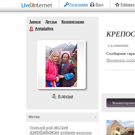
Регистрация
Вход
Рейтинги
Записи
Друзья
Комментарии
Annataliya
КРЕПОС
+ в цитатник
Cообщение скры
Прочитать сооб
В друзья
Комментироват
Метки
-
австрия
Пермский край
азербайджан
албания
аргентина