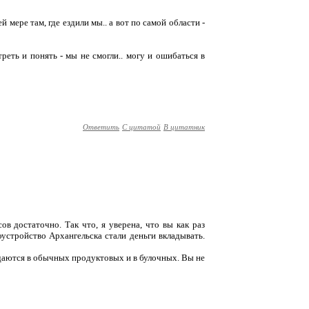
й мере там, где ездили мы.. а вот по самой области -
реть и понять - мы не смогли.. могу и ошибаться в
Ответить
С цитатой
В цитатник
сов достаточно. Так что, я уверена, что вы как раз
гоустройство Архангельска стали деньги вкладывать.
даются в обычных продуктовых и в булочных. Вы не