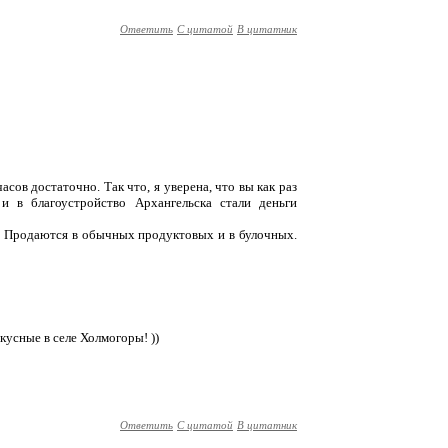
Ответить
С цитатой
В цитатник
часов достаточно. Так что, я уверена, что вы как раз
 и в благоустройство Архангельска стали деньги
. Продаются в обычных продуктовых и в булочных.
кусные в селе Холмогоры! ))
Ответить
С цитатой
В цитатник