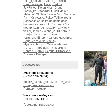
Elen_i_rebyata
Evgenij_Ruskich
Handbalancing
Heler
JBekkie
JulyFlower
Kelen
Khan-Dragon
Lapus_ka
Libertador
Lussit
Mela-ni
Melody-143
Nam
Natalya4455
Nattaliya
Pani_Ostrowska
Roksy
Taikhe
Yogini-
Sashenka
erlika
fro
gedichte
gost
harimau
karlsonchik67
lozanna777
nepaprika
nnadink
starry_fairy
teyty
vasily_sergeev
vesna_2010
Аргона
Граф-С
Золотое_кольцо
Катя_Дизайнер_Иванова
Лаконика
ЛеДо
Мелом_по_стеклу
Мудрый_Бодрис
Мышка-Машка
Наталия_Прошунина
Норманн
Сергей_Щипин
София_Выговская-
Блехман
Юксаре
Сообщества
-
Участник сообществ
(Всего в списке: 4)
Кошки_разных_народов
Пни_мира
Городские_взломщики
Пойдем_поедим
Читатель сообществ
(Всего в списке: 1)
Городские_взломщики