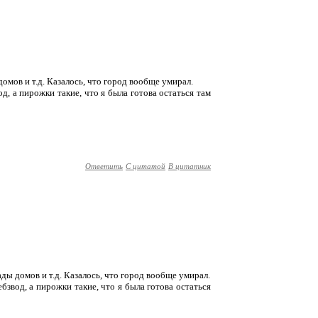
мов и т.д. Казалось, что город вообще умирал.
од, а пирожки такие, что я была готова остаться там
Ответить
С цитатой
В цитатник
ы домов и т.д. Казалось, что город вообще умирал.
ебзвод, а пирожки такие, что я была готова остаться