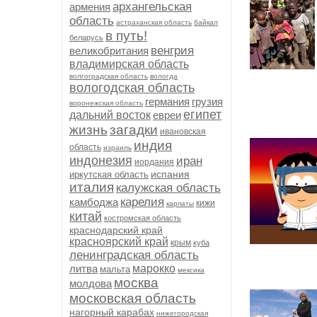
архангельская
армения
область
астраханская область
байкал
в путь!
беларусь
венгрия
великобритания
владимирская область
волгоградская область
вологда
вологодская область
германия
грузия
воронежская область
египет
дальний восток
евреи
жизнь
загадки
ивановская
индия
область
израиль
индонезия
иран
иордания
испания
иркутская область
италия
калужская область
карелия
камбоджа
кижи
карпаты
китай
костромская область
краснодарский край
красноярский край
крым
куба
ленинградская область
литва
марокко
мальта
мексика
москва
молдова
московская область
нагорный карабах
нижегородская