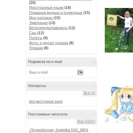
(20)
Иностранные языки
(19)
Плавания водные и подводные
(15)
Мои рассказы
(15)
Эмиграция
(13)
Велосипеды/самокаты
(12)
Сны
(12)
Полеты
(9)
Фото- и другая техника
(8)
Плюшки
(6)
Подписка по e-mail
-
Интересы
-
Все (1)
юго-восточная азия
Постоянные читатели
-
Все (2101)
-Поднебесная-
Assketka
DAY_MEN