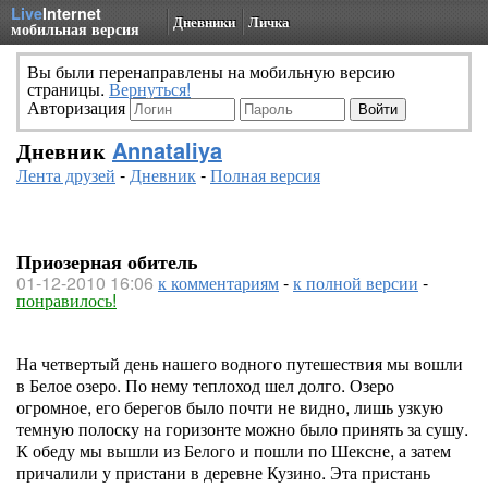
Live
Internet
Дневники
Личка
мобильная версия
Вы были перенаправлены на мобильную версию
страницы.
Вернуться!
Авторизация
Дневник
Annataliya
Лента друзей
-
Дневник
-
Полная версия
Приозерная обитель
01-12-2010 16:06
к комментариям
-
к полной версии
-
понравилось!
На четвертый день нашего водного путешествия мы вошли
в Белое озеро. По нему теплоход шел долго. Озеро
огромное, его берегов было почти не видно, лишь узкую
темную полоску на горизонте можно было принять за сушу.
К обеду мы вышли из Белого и пошли по Шексне, а затем
причалили у пристани в деревне Кузино. Эта пристань