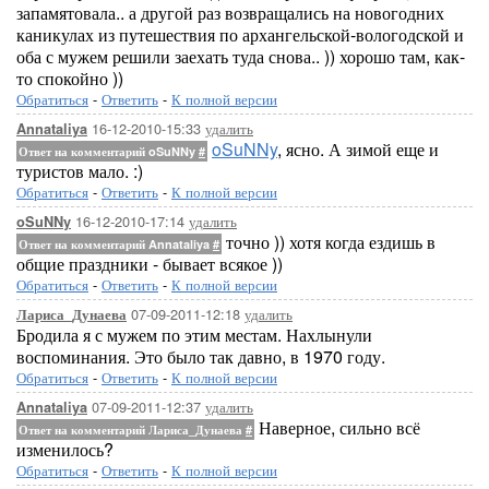
запамятовала.. а другой раз возвращались на новогодних
каникулах из путешествия по архангельской-вологодской и
оба с мужем решили заехать туда снова.. )) хорошо там, как-
то спокойно ))
Обратиться
-
Ответить
-
К полной версии
16-12-2010-15:33
удалить
Annataliya
oSuNNy
, ясно. А зимой еще и
Ответ на комментарий oSuNNy
#
туристов мало. :)
Обратиться
-
Ответить
-
К полной версии
16-12-2010-17:14
удалить
oSuNNy
точно )) хотя когда ездишь в
Ответ на комментарий Annataliya
#
общие праздники - бывает всякое ))
Обратиться
-
Ответить
-
К полной версии
07-09-2011-12:18
удалить
Лариса_Дунаева
Бродила я с мужем по этим местам. Нахлынули
воспоминания. Это было так давно, в 1970 году.
Обратиться
-
Ответить
-
К полной версии
07-09-2011-12:37
удалить
Annataliya
Наверное, сильно всё
Ответ на комментарий Лариса_Дунаева
#
изменилось?
Обратиться
-
Ответить
-
К полной версии