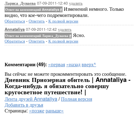
07-09-2011-12:40
удалить
Лариса_Дунаева
Изменений немного. Только
Ответ на комментарий Annataliya
#
видно, что кое-чего подремонтировали.
Обратиться
-
Ответить
-
К полной версии
07-09-2011-12:42
удалить
Annataliya
Ясно.
Ответ на комментарий Лариса_Дунаева
#
Обратиться
-
Ответить
-
К полной версии
Комментарии (49):
«первая
«назад
вверх^
Вы сейчас не можете прокомментировать это сообщение.
Дневник Приозерная обитель | Annataliya -
Когда-нибудь я обязательно совершу
кругосветное путешествие! |
Лента друзей Annataliya
/
Полная версия
Добавить в друзья
Страницы:
«позже
раньше»