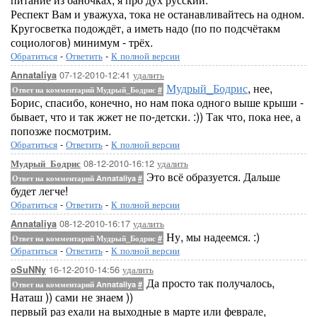
Респект Вам и уважуха, тока не останавливайтесь на одном.
Кругосветка подождёт, а иметь надо (по по подсчётакм
социологов) минимум - трёх.
Обратиться
-
Ответить
-
К полной версии
07-12-2010-12:41
удалить
Annataliya
Мудрый_Бодрис
, нее,
Ответ на комментарий Мудрый_Бодрис
#
Борис, спасибо, конечно, но нам пока одного выше крыши -
бывает, что и так жжет не по-детски. :)) Так что, пока нее, а
попозже посмотрим.
Обратиться
-
Ответить
-
К полной версии
08-12-2010-16:12
удалить
Мудрый_Бодрис
Это всё образуется. Дальше
Ответ на комментарий Annataliya
#
будет легче!
Обратиться
-
Ответить
-
К полной версии
08-12-2010-16:17
удалить
Annataliya
Ну, мы надеемся. :)
Ответ на комментарий Мудрый_Бодрис
#
Обратиться
-
Ответить
-
К полной версии
16-12-2010-14:56
удалить
oSuNNy
Да просто так получалось,
Ответ на комментарий Annataliya
#
Наташ )) сами не знаем ))
первый раз ехали на выходные в марте или феврале,