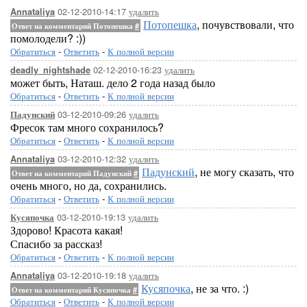
02-12-2010-14:17
удалить
Annataliya
Потопешка
, почувствовали, что
Ответ на комментарий Потопешка
#
помолодели? :))
Обратиться
-
Ответить
-
К полной версии
02-12-2010-16:23
удалить
deadly_nightshade
может быть, Наташ. дело 2 года назад было
Обратиться
-
Ответить
-
К полной версии
03-12-2010-09:26
удалить
Падунский
Фресок там много сохранилось?
Обратиться
-
Ответить
-
К полной версии
03-12-2010-12:32
удалить
Annataliya
Падунский
, не могу сказать, что
Ответ на комментарий Падунский
#
очень много, но да, сохранились.
Обратиться
-
Ответить
-
К полной версии
03-12-2010-19:13
удалить
Кусяпочка
Здорово! Красота какая!
Спасибо за рассказ!
Обратиться
-
Ответить
-
К полной версии
03-12-2010-19:18
удалить
Annataliya
Кусяпочка
, не за что. :)
Ответ на комментарий Кусяпочка
#
Обратиться
-
Ответить
-
К полной версии