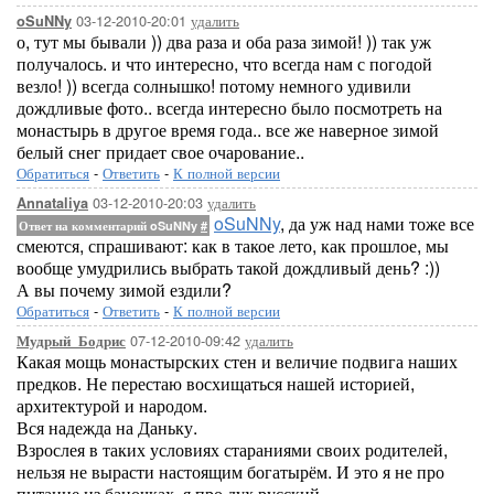
03-12-2010-20:01
удалить
oSuNNy
о, тут мы бывали )) два раза и оба раза зимой! )) так уж
получалось. и что интересно, что всегда нам с погодой
везло! )) всегда солнышко! потому немного удивили
дождливые фото.. всегда интересно было посмотреть на
монастырь в другое время года.. все же наверное зимой
белый снег придает свое очарование..
Обратиться
-
Ответить
-
К полной версии
03-12-2010-20:03
удалить
Annataliya
oSuNNy
, да уж над нами тоже все
Ответ на комментарий oSuNNy
#
смеются, спрашивают: как в такое лето, как прошлое, мы
вообще умудрились выбрать такой дождливый день? :))
А вы почему зимой ездили?
Обратиться
-
Ответить
-
К полной версии
07-12-2010-09:42
удалить
Мудрый_Бодрис
Какая мощь монастырских стен и величие подвига наших
предков. Не перестаю восхищаться нашей историей,
архитектурой и народом.
Вся надежда на Даньку.
Взрослея в таких условиях стараниями своих родителей,
нельзя не вырасти настоящим богатырём. И это я не про
питание из баночках, я про дух русский.