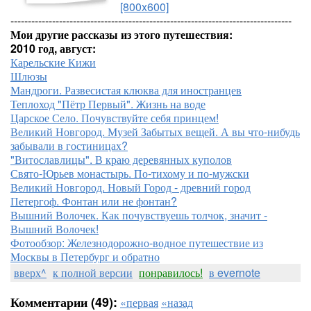
[800x600]
---------------------------------------------------------------------------------
Мои другие рассказы из этого путешествия:
2010 год, август:
Карельские Кижи
Шлюзы
Мандроги. Развесистая клюква для иностранцев
Теплоход "Пётр Первый". Жизнь на воде
Царское Село. Почувствуйте себя принцем!
Великий Новгород. Музей Забытых вещей. А вы что-нибудь
забывали в гостиницах?
"Витославлицы". В краю деревянных куполов
Свято-Юрьев монастырь. По-тихому и по-мужски
Великий Новгород. Новый Город - древний город
Петергоф. Фонтан или не фонтан?
Вышний Волочек. Как почувствуешь толчок, значит -
Вышний Волочек!
Фотообзор: Железнодорожно-водное путешествие из
Москвы в Петербург и обратно
вверх^
к полной версии
понравилось!
в evernote
Комментарии (49):
«первая
«назад