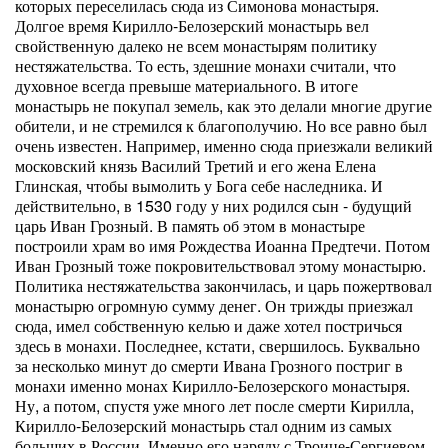
которых переселилась сюда из Симонова монастыря.
Долгое время Кирилло-Белозерский монастырь вел
свойственную далеко не всем монастырям политику
нестяжательства. То есть, здешние монахи считали, что
духовное всегда превыше материального. В итоге
монастырь не покупал земель, как это делали многие другие
обители, и не стремился к благополучию. Но все равно был
очень известен. Например, именно сюда приезжали великий
московский князь Василий Третий и его жена Елена
Глинская, чтобы вымолить у Бога себе наследника. И
действительно, в 1530 году у них родился сын - будущий
царь Иван Грозный. В память об этом в монастыре
построили храм во имя Рождества Иоанна Предтечи. Потом
Иван Грозный тоже покровительствовал этому монастырю.
Политика нестяжательства закончилась, и царь пожертвовал
монастырю огромную сумму денег. Он трижды приезжал
сюда, имел собственную келью и даже хотел постричься
здесь в монахи. Последнее, кстати, свершилось. Буквально
за несколько минут до смерти Ивана Грозного постриг в
монахи именно монах Кирилло-Белозерского монастыря.
Ну, а потом, спустя уже много лет после смерти Кирилла,
Кирилло-Белозерский монастырь стал одним из самых
больших в России. Именно его наряду с Троице-Сергиевом