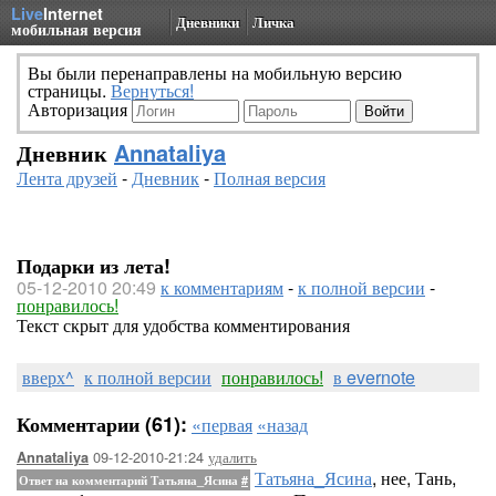
Live
Internet
Дневники
Личка
мобильная версия
Вы были перенаправлены на мобильную версию
страницы.
Вернуться!
Авторизация
Дневник
Annataliya
Лента друзей
-
Дневник
-
Полная версия
Подарки из лета!
05-12-2010 20:49
к комментариям
-
к полной версии
-
понравилось!
Текст скрыт для удобства комментирования
вверх^
к полной версии
понравилось!
в evernote
Комментарии (61):
«первая
«назад
09-12-2010-21:24
удалить
Annataliya
Татьяна_Ясина
, нее, Тань,
Ответ на комментарий Татьяна_Ясина
#