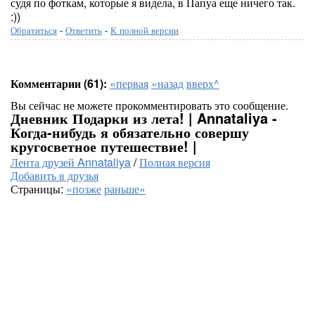
судя по фоткам, которые я видела, в Папуа еще ничего так.
:))
Обратиться
-
Ответить
-
К полной версии
Комментарии (61):
«первая
«назад
вверх^
Вы сейчас не можете прокомментировать это сообщение.
Дневник Подарки из лета! | Annataliya -
Когда-нибудь я обязательно совершу
кругосветное путешествие! |
Лента друзей Annataliya
/
Полная версия
Добавить в друзья
Страницы:
«позже
раньше»