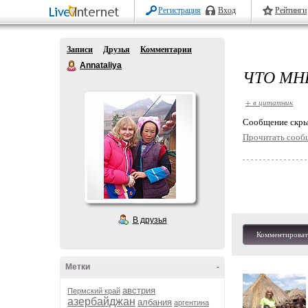
Регистрация
Вход
Рейтинги
Записи
Друзья
Комментарии
Annataliya
ЧТО МН
+ в цитатник
Cообщение скры
Прочитать сооб
В друзья
Комментироват
Метки
-
австрия
Пермский край
азербайджан
албания
аргентина