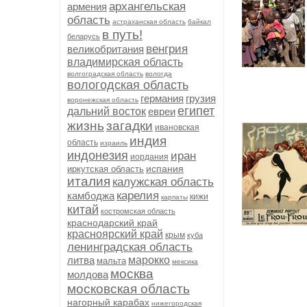
архангельская
армения
область
астраханская область
байкал
в путь!
беларусь
венгрия
великобритания
владимирская область
волгоградская область
вологда
вологодская область
германия
грузия
воронежская область
египет
дальний восток
евреи
жизнь
загадки
ивановская
индия
область
израиль
индонезия
иран
иордания
испания
иркутская область
италия
калужская область
карелия
камбоджа
кижи
карпаты
китай
костромская область
краснодарский край
красноярский край
крым
куба
ленинградская область
литва
марокко
мальта
мексика
москва
молдова
московская область
нагорный карабах
нижегородская