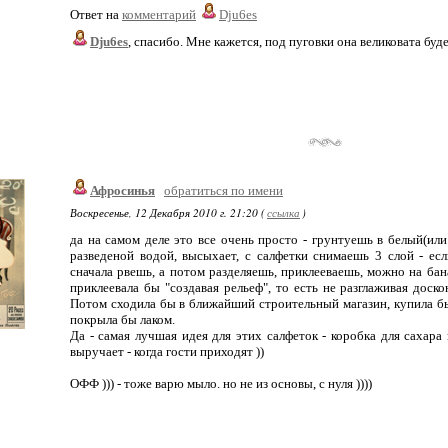
Ответ на
комментарий
Dju6es
Dju6es
, спасибо. Мне кажется, под пуговки она великовата бу
Афросинья
обратиться по имени
Воскресенье, 12 Декабря 2010 г. 21:20 (
ссылка
)
да на самом деле это все очень просто - грунтуешь в белый(или
разведеной водой, высыхает, с салфетки снимаешь 3 слой - есл
сначала рвешь, а потом разделяешь, приклееваешь, можно на бан
приклеевала бы "создавая рельеф", то есть не разглаживая доск
Потом сходила бы в ближайший строительный магазин, купила бы
покрыла бы лаком.
Да - самая лучшая идея для этих салфеток - коробка для сахара 
выручает - когда гости приходят ))
ОФФ ))) - тоже варю мыло. но не из основы, с нуля ))))