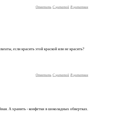
Ответить
С цитатой
В цитатник
ультаты, если красить этой краской или не красить?
Ответить
С цитатой
В цитатник
йная. А хранить - конфетки в шоколадных обвертках.