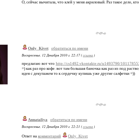
О, сейчас вычитала, что клей у меня акриловый. Раз такое дело, кт
Only_Kivet
обратиться по имени
Воскресенье, 12 Декабря 2010 г. 22:17 (
ссылка
)
предлагаю вот что
http://cs1492.vkontakte.ru/u1493790/10117855
=) как раз про кофе. вот там большая баночка как раз из под раство
идея с декупажем то к сердечку купишь уже другие салфетки =))
Annataliya
обратиться по имени
Воскресенье, 12 Декабря 2010 г. 22:21 (
ссылка
)
Ответ на
комментарий
Only_Kivet