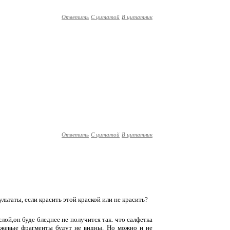
Ответить
С цитатой
В цитатник
Ответить
С цитатой
В цитатник
ультаты, если красить этой краской или не красить?
слой,он буде бледнее не получится так. что салфетка
 бежевые фрагменты будут не видны. Но можно и не