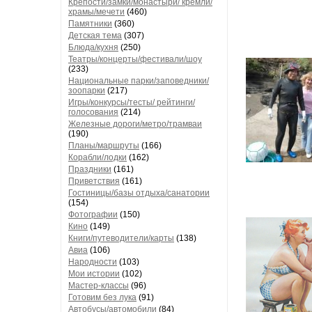
Крепости/замки/монастыри/ кремли/
храмы/мечети
(460)
Памятники
(360)
Детская тема
(307)
Блюда/кухня
(250)
Театры/концерты/фестивали/шоу
(233)
Национальные парки/заповедники/
зоопарки
(217)
Игры/конкурсы/тесты/ рейтинги/
голосования
(214)
Железные дороги/метро/трамваи
(190)
Планы/маршруты
(166)
Корабли/лодки
(162)
Праздники
(161)
Приветствия
(161)
Гостиницы/базы отдыха/санатории
(154)
Фотографии
(150)
Кино
(149)
Книги/путеводители/карты
(138)
Авиа
(106)
Народности
(103)
Мои истории
(102)
Мастер-классы
(96)
Готовим без лука
(91)
Автобусы/автомобили
(84)