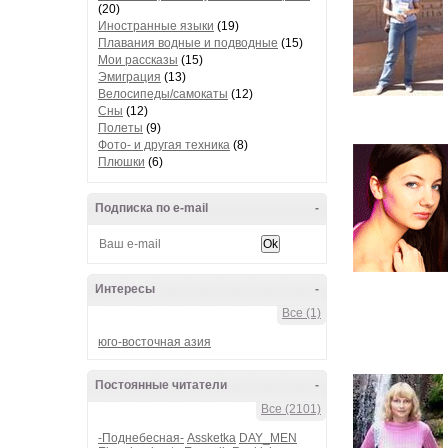
(20)
Иностранные языки
(19)
Плавания водные и подводные
(15)
Мои рассказы
(15)
Эмиграция
(13)
Велосипеды/самокаты
(12)
Сны
(12)
Полеты
(9)
Фото- и другая техника
(8)
Плюшки
(6)
Подписка по e-mail
-
Интересы
-
Все (1)
юго-восточная азия
Постоянные читатели
-
Все (2101)
-Поднебесная-
Assketka
DAY_MEN