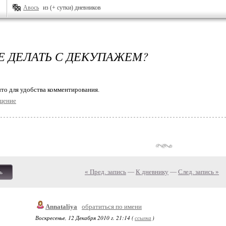
Авось
из (+ сутки) дневников
Е ДЕЛАТЬ С ДЕКУПАЖЕМ?
то для удобства комментирования.
щение
« Пред. запись
—
К дневнику
—
След. запись »
ь
Annataliya
обратиться по имени
Воскресенье, 12 Декабря 2010 г. 21:14 (
ссылка
)