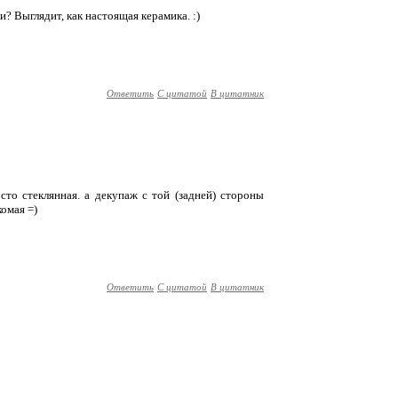
и? Выглядит, как настоящая керамика. :)
Ответить
С цитатой
В цитатник
осто стеклянная. а декупаж с той (задней) стороны
комая =)
Ответить
С цитатой
В цитатник