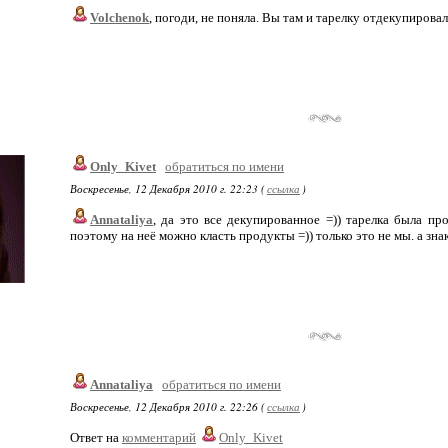
Volchenok
, погоди, не поняла. Вы там и тарелку отдекупировал
Only_Kivet
обратиться по имени
Воскресенье, 12 Декабря 2010 г. 22:23 (
ссылка
)
Annataliya
, да это все декупированное =)) тарелка была пр
поэтому на неё можно класть продукты =)) только это не мы. а зна
Annataliya
обратиться по имени
Воскресенье, 12 Декабря 2010 г. 22:26 (
ссылка
)
Ответ на
комментарий
Only_Kivet