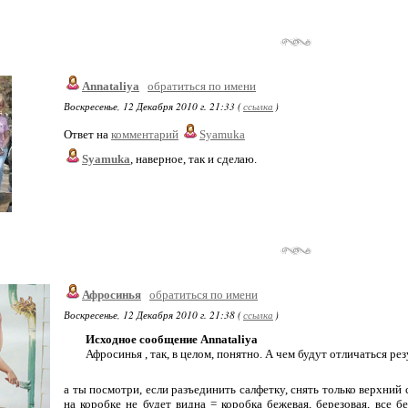
Annataliya
обратиться по имени
Воскресенье, 12 Декабря 2010 г. 21:33 (
ссылка
)
Ответ на
комментарий
Syamuka
Syamuka
, наверное, так и сделаю.
Афросинья
обратиться по имени
Воскресенье, 12 Декабря 2010 г. 21:38 (
ссылка
)
Исходное сообщение Annataliya
Афросинья , так, в целом, понятно. А чем будут отличаться рез
а ты посмотри, если разъединить салфетку, снять только верхний 
на коробке не будет видна = коробка бежевая, березовая, все