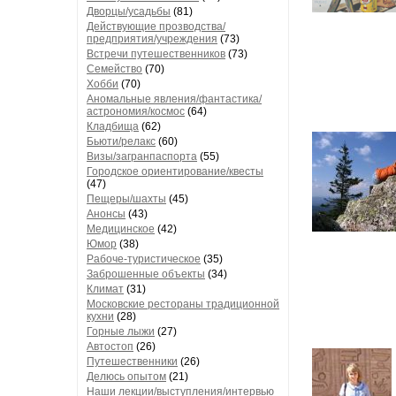
Дворцы/усадьбы
(81)
Действующие прозводства/
предприятия/учреждения
(73)
Встречи путешественников
(73)
Семейство
(70)
Хобби
(70)
Аномальные явления/фантастика/
астрономия/космос
(64)
Кладбища
(62)
Бьюти/релакс
(60)
Визы/загранпаспорта
(55)
Городское ориентирование/квесты
(47)
Пещеры/шахты
(45)
Анонсы
(43)
Медицинское
(42)
Юмор
(38)
Рабоче-туристическое
(35)
Заброшенные объекты
(34)
Климат
(31)
Московские рестораны традиционной
кухни
(28)
Горные лыжи
(27)
Автостоп
(26)
Путешественники
(26)
Делюсь опытом
(21)
Наши лекции/выступления/интервью