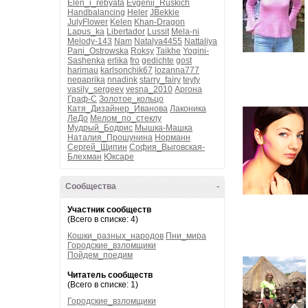
Elen_i_rebyata
Evgenij_Ruskich
Handbalancing
Heler
JBekkie
JulyFlower
Kelen
Khan-Dragon
Lapus_ka
Libertador
Lussit
Mela-ni
Melody-143
Nam
Natalya4455
Nattaliya
Pani_Ostrowska
Roksy
Taikhe
Yogini-
Sashenka
erlika
fro
gedichte
gost
harimau
karlsonchik67
lozanna777
nepaprika
nnadink
starry_fairy
teyty
vasily_sergeev
vesna_2010
Аргона
Граф-С
Золотое_кольцо
Катя_Дизайнер_Иванова
Лаконика
ЛеДо
Мелом_по_стеклу
Мудрый_Бодрис
Мышка-Машка
Наталия_Прошунина
Норманн
Сергей_Щипин
София_Выговская-
Блехман
Юксаре
Сообщества
-
Участник сообществ
(Всего в списке: 4)
Кошки_разных_народов
Пни_мира
Городские_взломщики
Пойдем_поедим
Читатель сообществ
(Всего в списке: 1)
Городские_взломщики