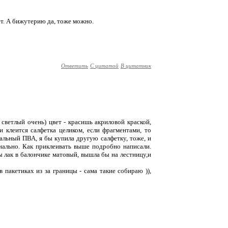
дет. А бижутерию да, тоже можно.
Ответить
С цитатой
В цитатник
 светлый очень) цвет - красишь акриловой краской,
и клеится салфетка целиком, если фрагментами, то
альный ПВА, я бы купила другую салфетку, тоже, и
онально. Как приклеивать выше подробно написали.
 лак в балончике матовый, вышла бы на лестницу,и
в пакетиках из за границы - сама такие собираю )),