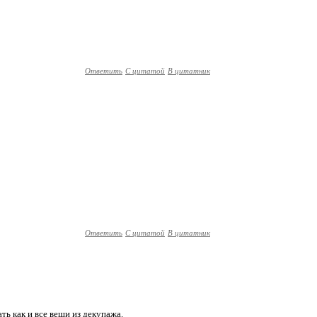
Ответить
С цитатой
В цитатник
Ответить
С цитатой
В цитатник
ть как и все вещи из декупажа.