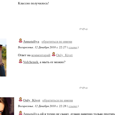
Классно получилось!
Annataliya
обратиться по имени
Воскресенье, 12 Декабря 2010 г. 22:27 (
ссылка
)
Ответ на
комментарий
Only_Kivet
Volchenok
, а мыть ее можно?
Only_Kivet
обратиться по имени
Воскресенье, 12 Декабря 2010 г. 22:28 (
ссылка
)
Annataliya
,ой я точно не скажу. думаю наверно только протира