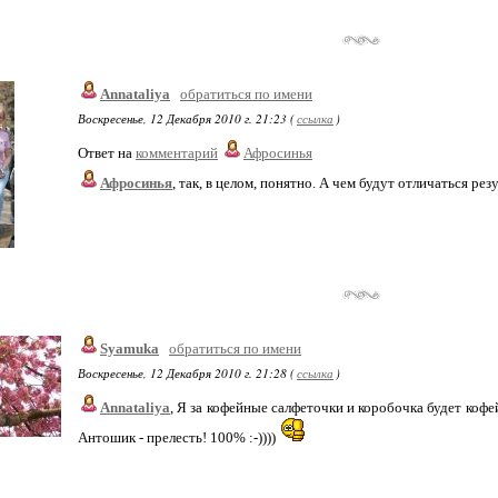
Annataliya
обратиться по имени
Воскресенье, 12 Декабря 2010 г. 21:23 (
ссылка
)
Ответ на
комментарий
Афросинья
Афросинья
, так, в целом, понятно. А чем будут отличаться рез
Syamuka
обратиться по имени
Воскресенье, 12 Декабря 2010 г. 21:28 (
ссылка
)
Annataliya
, Я за кофейные салфеточки и коробочка будет кофе
Антошик - прелесть! 100% :-))))