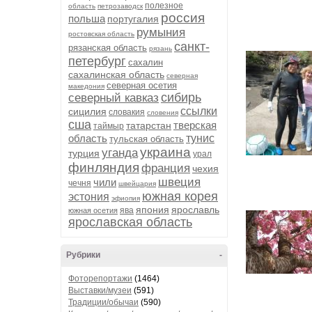
полезное
область
петрозаводск
россия
польша
португалия
румыния
ростовская область
санкт-
рязанская область
рязань
петербург
сахалин
сахалинская область
северная
северная осетия
македония
сибирь
северный кавказ
ссылки
сицилия
словакия
словения
сша
тверская
татарстан
таймыр
область
тунис
тульская область
украина
уганда
турция
урал
финляндия
франция
чехия
швеция
чили
чечня
швейцария
южная корея
эстония
эфиопия
япония
ярославль
ява
южная осетия
ярославская область
Рубрики
-
Фоторепортажи
(1464)
Выставки/музеи
(591)
Традиции/обычаи
(590)