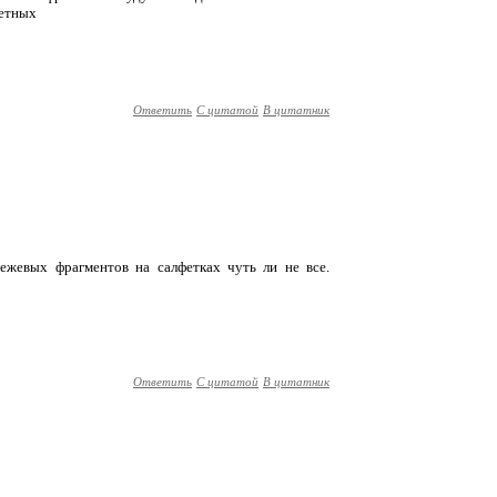
ыетных
Ответить
С цитатой
В цитатник
бежевых фрагментов на салфетках чуть ли не все.
Ответить
С цитатой
В цитатник