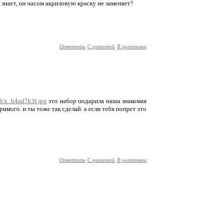
о знает, он часом акриловую краску не заменяет?
Ответить
С цитатой
В цитатник
3/x_b4ad7b3f.jpg
это набор подарила наша знакомая
римого. и ты тоже так сделай. а если тебя попрет это
Ответить
С цитатой
В цитатник