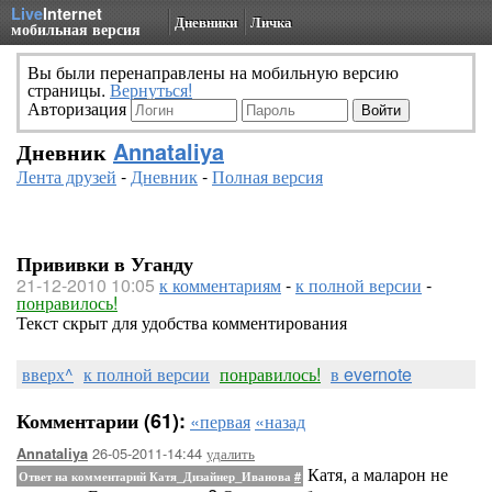
Live
Internet
Дневники
Личка
мобильная версия
Вы были перенаправлены на мобильную версию
страницы.
Вернуться!
Авторизация
Дневник
Annataliya
Лента друзей
-
Дневник
-
Полная версия
Прививки в Уганду
21-12-2010 10:05
к комментариям
-
к полной версии
-
понравилось!
Текст скрыт для удобства комментирования
вверх^
к полной версии
понравилось!
в evernote
Комментарии (61):
«первая
«назад
26-05-2011-14:44
удалить
Annataliya
Катя, а маларон не
Ответ на комментарий Катя_Дизайнер_Иванова
#