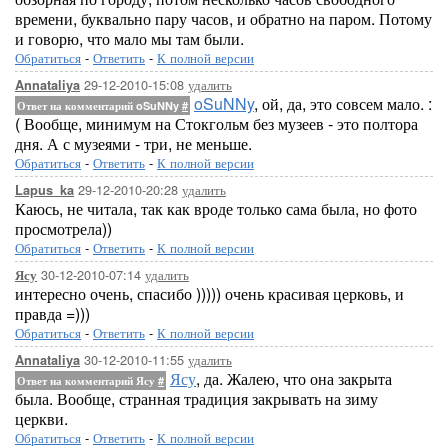
времени, буквально пару часов, и обратно на паром. Потому
и говорю, что мало мы там были.
Обратиться
-
Ответить
-
К полной версии
29-12-2010-15:08
удалить
Annataliya
oSuNNy
, ой, да, это совсем мало. :
Ответ на комментарий oSuNNy
#
( Вообще, минимум на Стокгольм без музеев - это полтора
дня. А с музеями - три, не меньше.
Обратиться
-
Ответить
-
К полной версии
29-12-2010-20:28
удалить
Lapus_ka
Каюсь, не читала, так как вроде только сама была, но фото
просмотрела))
Обратиться
-
Ответить
-
К полной версии
30-12-2010-07:14
удалить
Ясу
интересно очень, спасибо ))))) очень красивая церковь, и
правда =)))
Обратиться
-
Ответить
-
К полной версии
30-12-2010-11:55
удалить
Annataliya
Ясу
, да. Жалею, что она закрыта
Ответ на комментарий Ясу
#
была. Вообще, странная традиция закрывать на зиму
церкви.
Обратиться
-
Ответить
-
К полной версии