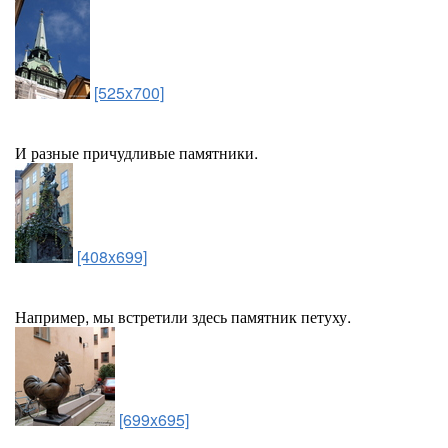
[525x700]
И разные причудливые памятники.
[408x699]
Например, мы встретили здесь памятник петуху.
[699x695]