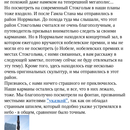
не похожий даже намеком на теперешний мегаполис...
Но посмотреть на современный Стокгольм в наши планы
тоже входило. И после Гамла Стана мы отправились в
район Норрмальн. До похода туда мы слышали, что этот
район Стокгольма считался не очень благополучным, а
путеводитель призывал внимательно следить за своими
карманами. Но в Норрмальне находился концертный зал, в
котором ежегодно вручаются нобелевские премии, и мы не
могли его не посмотреть (о Нобеле, нобелевских премиях и
местах Стокгольма, с ними связанных, я вам расскажу в
следующей заметке, поэтому сейчас не буду отвлекаться на
эту тему). Кроме того, здесь находилось еще несколько
очень оригинальных скульптур, и мы отправились в этот
район.
Признаюсь, с нами ничего страшного не приключилось.
Наши карманы остались целы, и все, что в них лежало,
тоже. Мы благополучно посмотрели на фонтан, прозванный
местными жителями
"указкой"
, так как он обладал
странным шпилем, который подобно указке устремлялся в
небо - в общем, сравнение было точным.