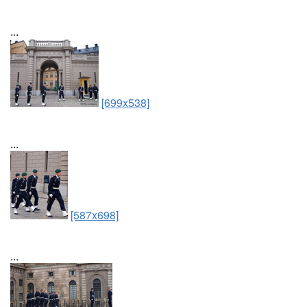
...
[699x538]
...
[587x698]
...