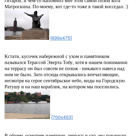
гитарой, и чем-то напомнил мне этой самой позой кота
Матроскина. По-моему, кот где-то тоже в такой восседал. :)
[699x475]
Кстати, кусочек набережной с ухом и памятником
назывался Терассой Эверта Тобу, хотя в нашем понимании
на террасу он был совсем не похож - никакого навеса над
ним не было. Зато отсюда открывались впечатляющие,
несмотря на серое сентябрьское небо, виды на Городскую
Ратушу и на наш кораблик, на котором мы поселились.
[700x453]
В общем, осмотрев памятник, террасу и ухо, мы покинули