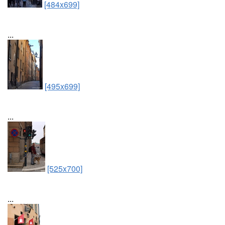
[484x699]
...
[495x699]
...
[525x700]
...