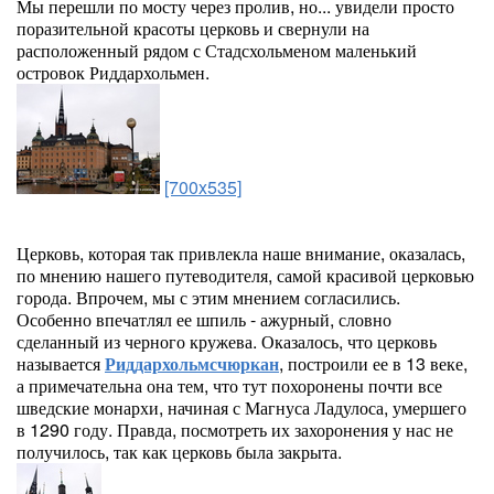
Мы перешли по мосту через пролив, но... увидели просто
поразительной красоты церковь и свернули на
расположенный рядом с Стадсхольменом маленький
островок Риддархольмен.
[700x535]
Церковь, которая так привлекла наше внимание, оказалась,
по мнению нашего путеводителя, самой красивой церковью
города. Впрочем, мы с этим мнением согласились.
Особенно впечатлял ее шпиль - ажурный, словно
сделанный из черного кружева. Оказалось, что церковь
называется
Риддархольмсчюркан
, построили ее в 13 веке,
а примечательна она тем, что тут похоронены почти все
шведские монархи, начиная с Магнуса Ладулоса, умершего
в 1290 году. Правда, посмотреть их захоронения у нас не
получилось, так как церковь была закрыта.