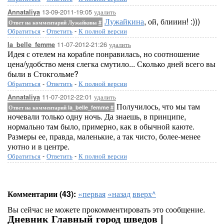
13-09-2011-19:05
удалить
Annataliya
Лужайкина
, ой, блииин! :)))
Ответ на комментарий Лужайкина
#
Обратиться
-
Ответить
-
К полной версии
11-07-2012-21:26
удалить
la_belle_femme
Идея с отелем на корабле понравилась, но соотношение
цена/удобство меня слегка смутило... Сколько дней всего вы
были в Стокгольме?
Обратиться
-
Ответить
-
К полной версии
11-07-2012-22:01
удалить
Annataliya
Получилось, что мы там
Ответ на комментарий la_belle_femme
#
ночевали только одну ночь. Да знаешь, в принципе,
нормально там было, примерно, как в обычной каюте.
Размеры ее, правда, маленькие, а так чисто, более-менее
уютно и в центре.
Обратиться
-
Ответить
-
К полной версии
Комментарии (43):
«первая
«назад
вверх^
Вы сейчас не можете прокомментировать это сообщение.
Дневник Главный город шведов |