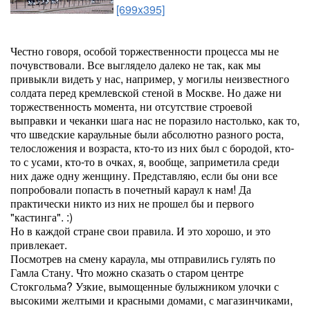
[699x395]
Честно говоря, особой торжественности процесса мы не
почувствовали. Все выглядело далеко не так, как мы
привыкли видеть у нас, например, у могилы неизвестного
солдата перед кремлевской стеной в Москве. Но даже ни
торжественность момента, ни отсутствие строевой
выправки и чеканки шага нас не поразило настолько, как то,
что шведские караульные были абсолютно разного роста,
телосложения и возраста, кто-то из них был с бородой, кто-
то с усами, кто-то в очках, я, вообще, заприметила среди
них даже одну женщину. Представляю, если бы они все
попробовали попасть в почетный караул к нам! Да
практически никто из них не прошел бы и первого
"кастинга". :)
Но в каждой стране свои правила. И это хорошо, и это
привлекает.
Посмотрев на смену караула, мы отправились гулять по
Гамла Стану. Что можно сказать о старом центре
Стокгольма? Узкие, вымощенные булыжником улочки с
высокими желтыми и красными домами, с магазинчиками,