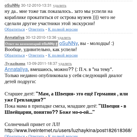
30-12-2010-13:31
удалить
oSuNNy
ну да.. мне тоже так показалось.. зато мы успели на
кораблике прокатиться от острова музеев )))) чего не
сделали другие участники этой экскурсии!
Обратиться
-
Ответить
-
К полной версии
30-12-2010-13:36
удалить
Annataliya
oSuNNy
, вы - молодцы! :)
Ответ на комментарий oSuNNy
#
Вообще, удивительно, как успели!
Обратиться
-
Ответить
-
К полной версии
13-09-2011-18:37
удалить
Лужайкина
Annataliya
, вмешаюсь, можно?? (: П.ч. в "на тему".
Только недавно опубликовала у себя следующий диалог
детей подруги:
Старшее дитё:
"Мам, а Швеция- это ещё Германия , или
уже Гренландия?"
Пока мама в припадке смеха, младшее дитё:
"Швеция - в
Швейцарии, понятно?? Боже мо-о-ой..."
Солнечный привет от ЛЛ!
http://www.liveinternet.ru/users/luzhaykina/post182618368/
Обратиться
-
Ответить
-
К полной версии