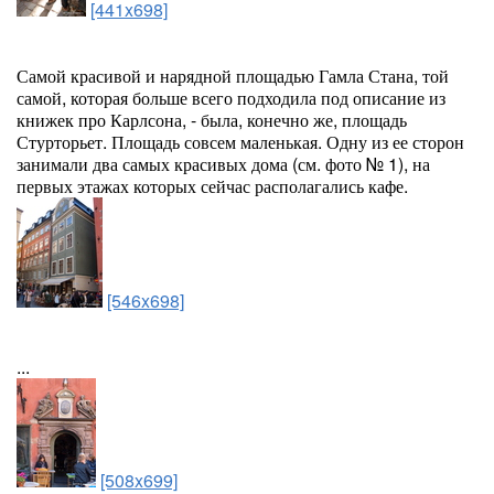
[441x698]
Самой красивой и нарядной площадью Гамла Стана, той
самой, которая больше всего подходила под описание из
книжек про Карлсона, - была, конечно же, площадь
Стурторьет. Площадь совсем маленькая. Одну из ее сторон
занимали два самых красивых дома (см. фото № 1), на
первых этажах которых сейчас располагались кафе.
[546x698]
...
[508x699]