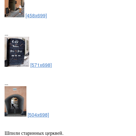
[458x699]
...
[571x698]
...
[504x698]
Шпили старинных церквей.