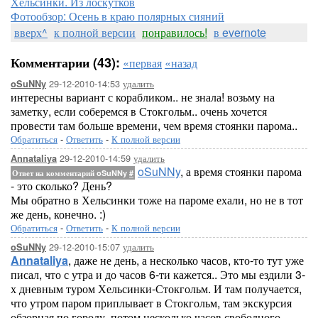
Хельсинки. Из лоскутков
Фотообзор: Осень в краю полярных сияний
вверх^
к полной версии
понравилось!
в evernote
Комментарии (43):
«первая
«назад
29-12-2010-14:53
удалить
oSuNNy
интересны вариант с корабликом.. не знала! возьму на
заметку, если соберемся в Стокгольм.. очень хочется
провести там больше времени, чем время стоянки парома..
Обратиться
-
Ответить
-
К полной версии
29-12-2010-14:59
удалить
Annataliya
oSuNNy
, а время стоянки парома
Ответ на комментарий oSuNNy
#
- это сколько? День?
Мы обратно в Хельсинки тоже на пароме ехали, но не в тот
же день, конечно. :)
Обратиться
-
Ответить
-
К полной версии
29-12-2010-15:07
удалить
oSuNNy
Annataliya
, даже не день, а несколько часов, кто-то тут уже
писал, что с утра и до часов 6-ти кажется.. Это мы ездили 3-
х дневным туром Хельсинки-Стокгольм. И там получается,
что утром паром приплывает в Стокгольм, там экскурсия
обзорная по городу, потом несколько часов свободного