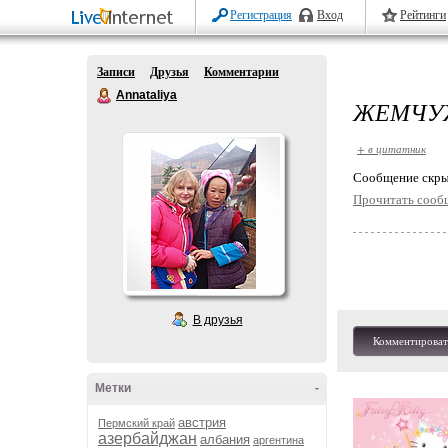
Регистрация
Вход
Рейтинги
Записи
Друзья
Комментарии
Annataliya
ЖЕМЧУ
+ в цитатник
Cообщение скры
Прочитать сооб
В друзья
Комментироват
Метки
-
австрия
Пермский край
азербайджан
албания
аргентина