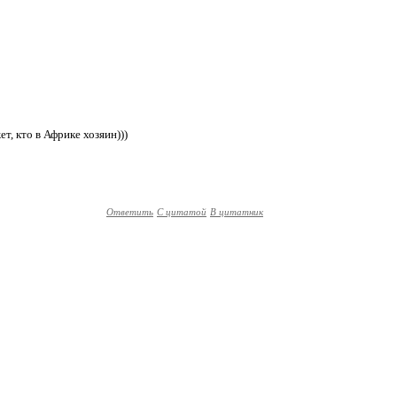
, кто в Африке хозяин)))
Ответить
С цитатой
В цитатник