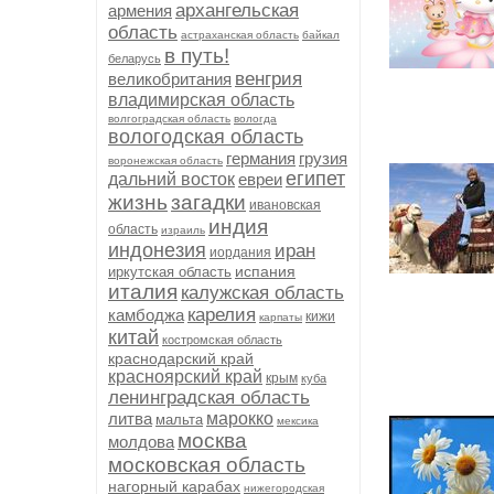
архангельская
армения
область
астраханская область
байкал
в путь!
беларусь
венгрия
великобритания
владимирская область
волгоградская область
вологда
вологодская область
германия
грузия
воронежская область
египет
дальний восток
евреи
жизнь
загадки
ивановская
индия
область
израиль
индонезия
иран
иордания
испания
иркутская область
италия
калужская область
карелия
камбоджа
кижи
карпаты
китай
костромская область
краснодарский край
красноярский край
крым
куба
ленинградская область
литва
марокко
мальта
мексика
москва
молдова
московская область
нагорный карабах
нижегородская