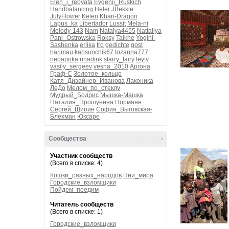
Elen_i_rebyata
Evgenij_Ruskich
Handbalancing
Heler
JBekkie
JulyFlower
Kelen
Khan-Dragon
Lapus_ka
Libertador
Lussit
Mela-ni
Melody-143
Nam
Natalya4455
Nattaliya
Pani_Ostrowska
Roksy
Taikhe
Yogini-
Sashenka
erlika
fro
gedichte
gost
harimau
karlsonchik67
lozanna777
nepaprika
nnadink
starry_fairy
teyty
vasily_sergeev
vesna_2010
Аргона
Граф-С
Золотое_кольцо
Катя_Дизайнер_Иванова
Лаконика
ЛеДо
Мелом_по_стеклу
Мудрый_Бодрис
Мышка-Машка
Наталия_Прошунина
Норманн
Сергей_Щипин
София_Выговская-
Блехман
Юксаре
Сообщества
-
Участник сообществ
(Всего в списке: 4)
Кошки_разных_народов
Пни_мира
Городские_взломщики
Пойдем_поедим
Читатель сообществ
(Всего в списке: 1)
Городские_взломщики