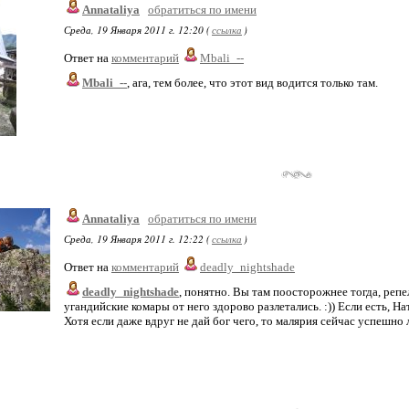
Annataliya
обратиться по имени
Среда, 19 Января 2011 г. 12:20 (
ссылка
)
Ответ на
комментарий
Mbali_--
Mbali_--
, ага, тем более, что этот вид водится только там.
Annataliya
обратиться по имени
Среда, 19 Января 2011 г. 12:22 (
ссылка
)
Ответ на
комментарий
deadly_nightshade
deadly_nightshade
, понятно. Вы там поосторожнее тогда, репел
угандийские комары от него здорово разлетались. :)) Если есть, На
Хотя если даже вдруг не дай бог чего, то малярия сейчас успешно 