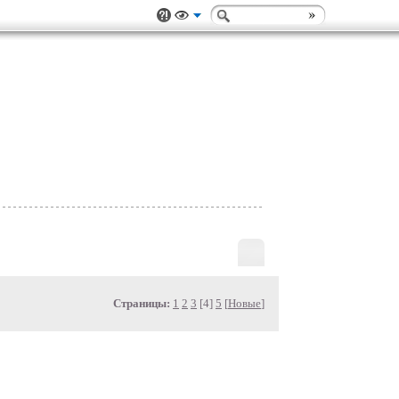
Страницы:
1
2
3
[4]
5
[
Новые
]