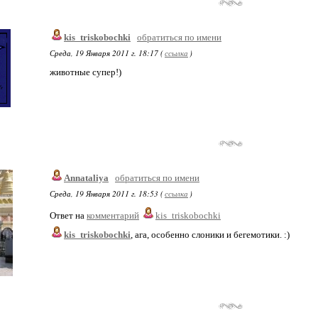
kis_triskobochki
обратиться по имени
Среда, 19 Января 2011 г. 18:17 (
ссылка
)
животные супер!)
Annataliya
обратиться по имени
Среда, 19 Января 2011 г. 18:53 (
ссылка
)
Ответ на
комментарий
kis_triskobochki
kis_triskobochki
, ага, особенно слоники и бегемотики. :)