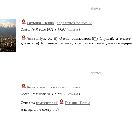
Татьяна_Ясина
обратиться по имени
Среда, 19 Января 2011 г. 19:05 (
ссылка
)
Annataliya
, Хе!))) Очень сомневаюсь!)))) Слушай, а може
удалить?))) Запомнила расчёску, которая ей больно делает и удира
Annataliya
обратиться по имени
Среда, 19 Января 2011 г. 19:17 (
ссылка
)
Ответ на
комментарий
Татьяна_Ясина
А когда спит состричь?