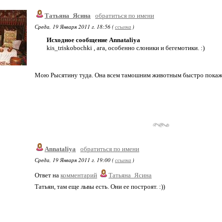
Татьяна_Ясина
обратиться по имени
Среда, 19 Января 2011 г. 18:56 (
ссылка
)
Исходное сообщение Annataliya
kis_triskobochki , ага, особенно слоники и бегемотики. :)
Мою Рысятину туда. Она всем тамошним животным быстро покажет
Annataliya
обратиться по имени
Среда, 19 Января 2011 г. 19:00 (
ссылка
)
Ответ на
комментарий
Татьяна_Ясина
Татьян, там еще львы есть. Они ее построят. :))