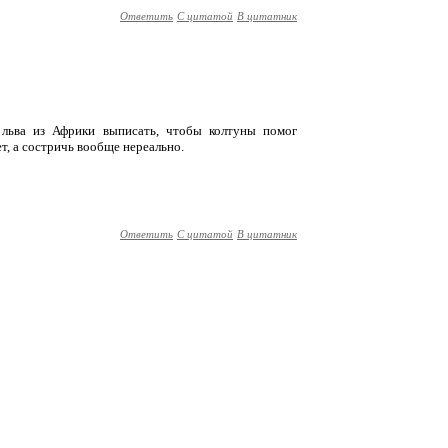
Ответить
С цитатой
В цитатник
т льва из Африки выписать, чтобы колтуны помог
ет, а состричь вообще нереально.
Ответить
С цитатой
В цитатник