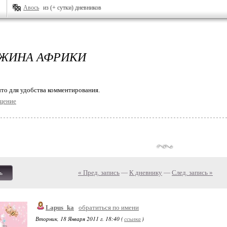
Авось
из (+ сутки) дневников
ЖИНА АФРИКИ
то для удобства комментирования.
щение
« Пред. запись
—
К дневнику
—
След. запись »
ь
Lapus_ka
обратиться по имени
Вторник, 18 Января 2011 г. 18:40 (
ссылка
)