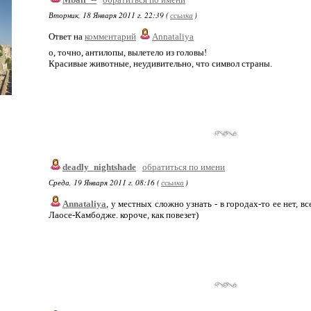
Вторник, 18 Января 2011 г. 22:39 (
ссылка
)
Ответ на
комментарий
Annataliya
о, точно, антилопы, вылетело из головы!
Красивые животные, неудивительно, что символ страны.
deadly_nightshade
обратиться по имени
Среда, 19 Января 2011 г. 08:16 (
ссылка
)
Annataliya
, у местных сложно узнать - в городах-то ее нет, 
Лаосе-Камбодже. короче, как повезет)