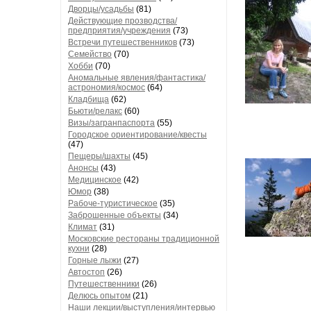
Дворцы/усадьбы
(81)
Действующие прозводства/
предприятия/учреждения
(73)
Встречи путешественников
(73)
Семейство
(70)
Хобби
(70)
Аномальные явления/фантастика/
астрономия/космос
(64)
Кладбища
(62)
Бьюти/релакс
(60)
Визы/загранпаспорта
(55)
Городское ориентирование/квесты
(47)
Пещеры/шахты
(45)
Анонсы
(43)
Медицинское
(42)
Юмор
(38)
Рабоче-туристическое
(35)
Заброшенные объекты
(34)
Климат
(31)
Московские рестораны традиционной
кухни
(28)
Горные лыжи
(27)
Автостоп
(26)
Путешественники
(26)
Делюсь опытом
(21)
Наши лекции/выступления/интервью