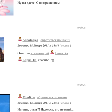
Ну вы даете! С возвращением!
Annataliya
обратиться по имени
Вторник, 18 Января 2011 г. 18:44 (
ссылка
)
Ответ на
комментарий
Lapus_ka
Lapus_ka
, спасибо. :))
Mbali_--
обратиться по имени
Вторник, 18 Января 2011 г. 18:46 (
ссылка
)
Наташа, отель?! Надеюсь, это не ваш?...