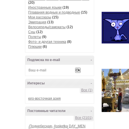
(20)
Иностранные языки
(19)
Плавания водные и подводные
(15)
Мои рассказы
(15)
Эмиграция
(13)
Велосипеды/самокаты
(12)
Сны
(12)
Полеты
(9)
Фото- и другая техника
(8)
Плюшки
(6)
Подписка по e-mail
-
Интересы
-
Все (1)
юго-восточная азия
Постоянные читатели
-
Все (2101)
-Поднебесная-
Assketka
DAY_MEN