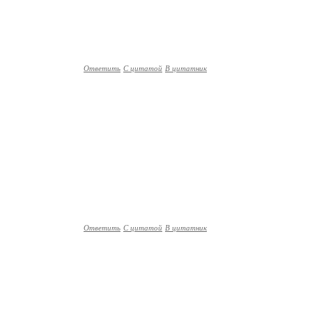
Ответить
С цитатой
В цитатник
Ответить
С цитатой
В цитатник