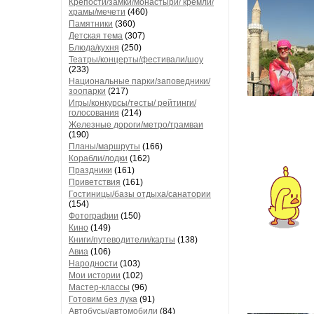
Крепости/замки/монастыри/ кремли/
храмы/мечети
(460)
Памятники
(360)
Детская тема
(307)
Блюда/кухня
(250)
Театры/концерты/фестивали/шоу
(233)
Национальные парки/заповедники/
зоопарки
(217)
Игры/конкурсы/тесты/ рейтинги/
голосования
(214)
Железные дороги/метро/трамваи
(190)
Планы/маршруты
(166)
Корабли/лодки
(162)
Праздники
(161)
Приветствия
(161)
Гостиницы/базы отдыха/санатории
(154)
Фотографии
(150)
Кино
(149)
Книги/путеводители/карты
(138)
Авиа
(106)
Народности
(103)
Мои истории
(102)
Мастер-классы
(96)
Готовим без лука
(91)
Автобусы/автомобили
(84)