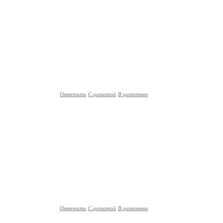
Ответить
С цитатой
В цитатник
Ответить
С цитатой
В цитатник