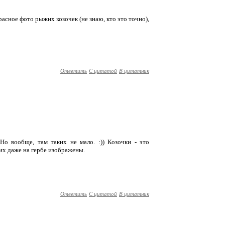
расное фото рыжих козочек (не знаю, кто это точно),
Ответить
С цитатой
В цитатник
Но вообще, там таких не мало. :)) Козочки - это
них даже на гербе изображены.
Ответить
С цитатой
В цитатник