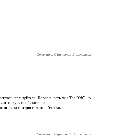
Ответить
С цитатой
В цитатник
ентами пользуйтесь. Не знаю, есть ли в Тае "Off", но
таш, то купите обязательно.
лечится за три дня только таблетками.
Ответить
С цитатой
В цитатник