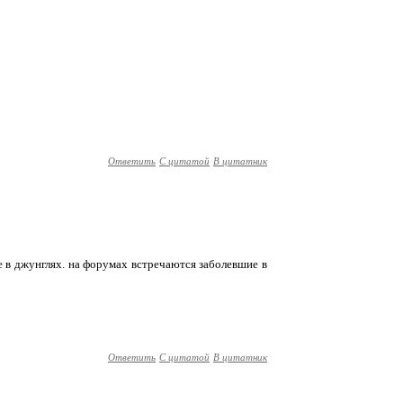
Ответить
С цитатой
В цитатник
все в джунглях. на форумах встречаются заболевшие в
Ответить
С цитатой
В цитатник