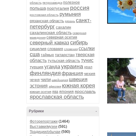
полезное
область
петрозаводск
россия
польша
португалия
румыния
ростовская область
санкт-
рязанская область
рязань
петербург
сахалин
сахалинская область
северная
северная осетия
македония
сибирь
северный кавказ
ссылки
сицилия
словакия
словения
сша
тверская
татарстан
таймыр
область
тунис
тульская область
украина
уганда
турция
урал
финляндия
франция
чехия
швеция
чили
чечня
швейцария
южная корея
эстония
эфиопия
япония
ярославль
ява
южная осетия
ярославская область
Рубрики
-
Фоторепортажи
(1464)
Выставки/музеи
(591)
Традиции/обычаи
(590)