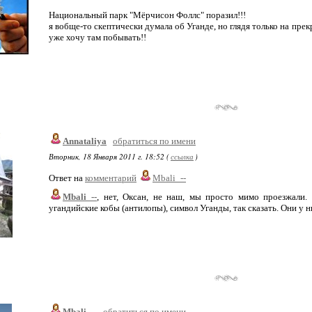
Национальный парк "Мёрчисон Фоллс" поразил!!!
я вобще-то скептически думала об Уганде, но глядя только на прек
уже хочу там побывать!!
Annataliya
обратиться по имени
Вторник, 18 Января 2011 г. 18:52 (
ссылка
)
Ответ на
комментарий
Mbali_--
Mbali_--
, нет, Оксан, не наш, мы просто мимо проезжали. 
угандийские кобы (антилопы), символ Уганды, так сказать. Они у 
Mbali_--
обратиться по имени