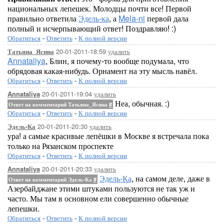
национальных лепешек. Молодцы почти все! Первой
правильно ответила
Эдель-ка
, а
Mela-ni
первой дала
полный и исчерпывающий ответ! Поздравляю! :)
Обратиться
-
Ответить
-
К полной версии
20-01-2011-18:59
удалить
Татьяна_Ясина
Annataliya
, Блин, я почему-то вообще подумала, что
обрядовая какая-нибудь. Орнамент на эту мысль навёл.
Обратиться
-
Ответить
-
К полной версии
20-01-2011-19:04
удалить
Annataliya
Неа, обычная. :)
Ответ на комментарий Татьяна_Ясина
#
Обратиться
-
Ответить
-
К полной версии
20-01-2011-20:30
удалить
Эдель-Ка
ура! а самые красивые лепёшки в Москве я встречала пока
только на Рязанском проспекте
Обратиться
-
Ответить
-
К полной версии
20-01-2011-20:33
удалить
Annataliya
Эдель-Ка
, на самом деле, даже в
Ответ на комментарий Эдель-Ка
#
Азербайджане этими штуками пользуются не так уж и
часто. Мы там в основном ели совершенно обычные
лепешки.
Обратиться
-
Ответить
-
К полной версии