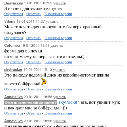
19-01-2011-07:29
удалить
Падунский
Это гнёт для засолки капусты.
Обратиться
-
Ответить
-
К полной версии
19-01-2011-11:37
удалить
Vitana
Может печать для пирогов, что бы верх красивый
получался?
Обратиться
-
Ответить
-
К полной версии
19-01-2011-11:51
удалить
Colomba
форма для выпечки
но я по-моему не первая с этим ответом:)
Обратиться
-
Ответить
-
К полной версии
19-01-2011-15:10
удалить
skytrucker
Это по-ходу ведомый диск из коробки-автомат джипа
твоего бойфренда!
Обратиться
-
Ответить
-
К полной версии
20-01-2011-18:56
удалить
Annataliya
skytrucker
, ага, вот увидит муж
Ответ на комментарий skytrucker
#
и как даст мне за бойфренда. :)))
Обратиться
-
Ответить
-
К полной версии
20-01-2011-18:56
удалить
Annataliya
Правильный ответ:
это - форма для приготовления