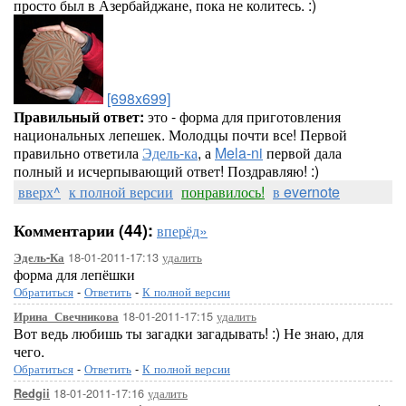
просто был в Азербайджане, пока не колитесь. :)
[698x699]
Правильный ответ:
это - форма для приготовления
национальных лепешек. Молодцы почти все! Первой
правильно ответила
Эдель-ка
, а
Mela-ni
первой дала
полный и исчерпывающий ответ! Поздравляю! :)
вверх^
к полной версии
понравилось!
в evernote
Комментарии (44):
вперёд»
18-01-2011-17:13
удалить
Эдель-Ка
форма для лепёшки
Обратиться
-
Ответить
-
К полной версии
18-01-2011-17:15
удалить
Ирина_Свечникова
Вот ведь любишь ты загадки загадывать! :) Не знаю, для
чего.
Обратиться
-
Ответить
-
К полной версии
18-01-2011-17:16
удалить
Redgii