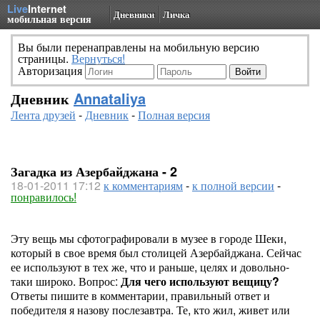
Live
Internet
Дневники
Личка
мобильная версия
Вы были перенаправлены на мобильную версию
страницы.
Вернуться!
Авторизация
Дневник
Annataliya
Лента друзей
-
Дневник
-
Полная версия
Загадка из Азербайджана - 2
18-01-2011 17:12
к комментариям
-
к полной версии
-
понравилось!
Эту вещь мы сфотографировали в музее в городе Шеки,
который в свое время был столицей Азербайджана. Сейчас
ее используют в тех же, что и раньше, целях и довольно-
таки широко. Вопрос:
Для чего используют вещицу?
Ответы пишите в комментарии, правильный ответ и
победителя я назову послезавтра. Те, кто жил, живет или