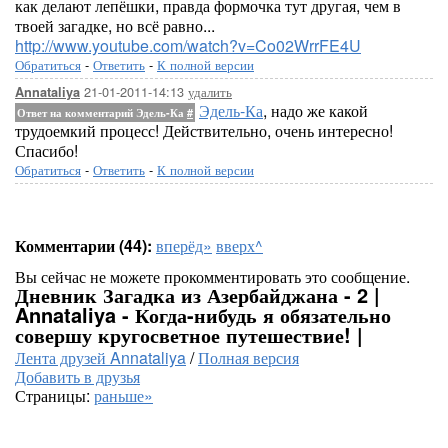
как делают лепёшки, правда формочка тут другая, чем в
твоей загадке, но всё равно...
http://www.youtube.com/watch?v=Co02WrrFE4U
Обратиться
-
Ответить
-
К полной версии
21-01-2011-14:13
удалить
Annataliya
Эдель-Ка
, надо же какой
Ответ на комментарий Эдель-Ка
#
трудоемкий процесс! Действительно, очень интересно!
Спасибо!
Обратиться
-
Ответить
-
К полной версии
Комментарии (44):
вперёд»
вверх^
Вы сейчас не можете прокомментировать это сообщение.
Дневник Загадка из Азербайджана - 2 |
Annataliya - Когда-нибудь я обязательно
совершу кругосветное путешествие! |
Лента друзей Annataliya
/
Полная версия
Добавить в друзья
Страницы:
раньше»