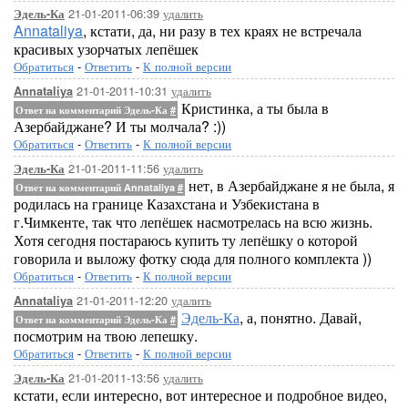
21-01-2011-06:39
удалить
Эдель-Ка
Annataliya
, кстати, да, ни разу в тех краях не встречала
красивых узорчатых лепёшек
Обратиться
-
Ответить
-
К полной версии
21-01-2011-10:31
удалить
Annataliya
Кристинка, а ты была в
Ответ на комментарий Эдель-Ка
#
Азербайджане? И ты молчала? :))
Обратиться
-
Ответить
-
К полной версии
21-01-2011-11:56
удалить
Эдель-Ка
нет, в Азербайджане я не была, я
Ответ на комментарий Annataliya
#
родилась на границе Казахстана и Узбекистана в
г.Чимкенте, так что лепёшек насмотрелась на всю жизнь.
Хотя сегодня постараюсь купить ту лепёшку о которой
говорила и выложу фотку сюда для полного комплекта ))
Обратиться
-
Ответить
-
К полной версии
21-01-2011-12:20
удалить
Annataliya
Эдель-Ка
, а, понятно. Давай,
Ответ на комментарий Эдель-Ка
#
посмотрим на твою лепешку.
Обратиться
-
Ответить
-
К полной версии
21-01-2011-13:56
удалить
Эдель-Ка
кстати, если интересно, вот интересное и подробное видео,