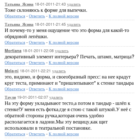
18-01-2011-21:43
удалить
Татьяна_Ясина
Тоже склоняюсь к форме для выпечки.
Обратиться
-
Ответить
-
К полной версии
18-01-2011-21:45
удалить
Татьяна_Ясина
И почему-то у меня ощущение что это форма для какой-то
обрядовой лепёшки.
Обратиться
-
Ответить
-
К полной версии
18-01-2011-22:08
удалить
Mortiana
декоративный элемент интерьера? Печать, штамп, матрица?
Обратиться
-
Ответить
-
К полной версии
18-01-2011-22:21
удалить
Mela-ni
это, видимо, и форма, и своеобразный пресс: на нее крадут
круг теста, приминают и "пришлепывают" к стенке тандыра
Обратиться
-
Ответить
-
К полной версии
19-01-2011-02:07
удалить
Таули
На эту форму укладывают тесто,а потом в тандыр - шлёп к
стенке!У меня есть фотка,где я стою с такой штукой.У неё с
обратной стороны ручка,которая очень удобно
располагается в ладони.Мы эту вещицу,как щит
использовали в театральной постановке.
Обратиться
-
Ответить
-
К полной версии