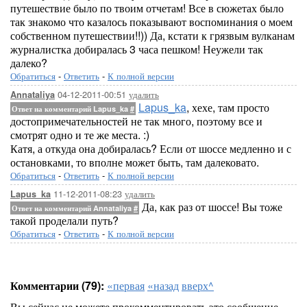
путешествие было по твоим отчетам! Все в сюжетах было
так знакомо что казалось показывают воспоминания о моем
собственном путешествии!!)) Да, кстати к грязвым вулканам
журналистка добиралась 3 часа пешком! Неужели так
далеко?
Обратиться
-
Ответить
-
К полной версии
04-12-2011-00:51
удалить
Annataliya
Lapus_ka
, хехе, там просто
Ответ на комментарий Lapus_ka
#
достопримечательностей не так много, поэтому все и
смотрят одно и те же места. :)
Катя, а откуда она добиралась? Если от шоссе медленно и с
остановками, то вполне может быть, там далековато.
Обратиться
-
Ответить
-
К полной версии
11-12-2011-08:23
удалить
Lapus_ka
Да, как раз от шоссе! Вы тоже
Ответ на комментарий Annataliya
#
такой проделали путь?
Обратиться
-
Ответить
-
К полной версии
Комментарии (79):
«первая
«назад
вверх^
Вы сейчас не можете прокомментировать это сообщение.