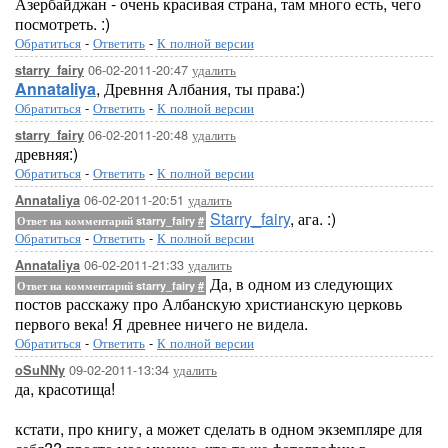
Азербайджан - очень красивая страна, там много есть, чего
посмотреть. :)
Обратиться
-
Ответить
-
К полной версии
06-02-2011-20:47
удалить
starry_fairy
Annataliya
, Древння Албания, ты права:)
Обратиться
-
Ответить
-
К полной версии
06-02-2011-20:48
удалить
starry_fairy
древняя:)
Обратиться
-
Ответить
-
К полной версии
06-02-2011-20:51
удалить
Annataliya
Starry_fairy
, ага. :)
Ответ на комментарий starry_fairy
#
Обратиться
-
Ответить
-
К полной версии
06-02-2011-21:33
удалить
Annataliya
Да, в одном из следующих
Ответ на комментарий starry_fairy
#
постов расскажу про Албанскую христианскую церковь
первого века! Я древнее ничего не видела.
Обратиться
-
Ответить
-
К полной версии
09-02-2011-13:34
удалить
oSuNNy
да, красотища!
кстати, про книгу, а может сделать в одном экземпляре для