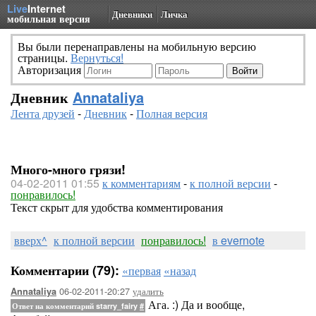
Live
Internet
Дневники
Личка
мобильная версия
Вы были перенаправлены на мобильную версию
страницы.
Вернуться!
Авторизация
Дневник
Annataliya
Лента друзей
-
Дневник
-
Полная версия
Много-много грязи!
04-02-2011 01:55
к комментариям
-
к полной версии
-
понравилось!
Текст скрыт для удобства комментирования
вверх^
к полной версии
понравилось!
в evernote
Комментарии (79):
«первая
«назад
06-02-2011-20:27
удалить
Annataliya
Ага. :) Да и вообще,
Ответ на комментарий starry_fairy
#