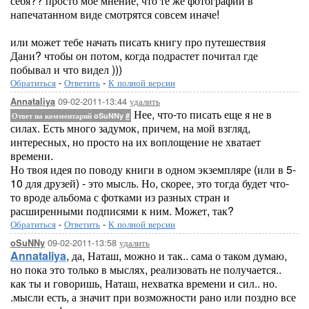
себя?? просто мое мнение, что те же фотографии в
напечатанном виде смотрятся совсем иначе!
или может тебе начать писать книгу про путешествия
Дани? чтобы он потом, когда подрастет почитал где
побывал и что видел )))
Обратиться
-
Ответить
-
К полной версии
09-02-2011-13:44
удалить
Annataliya
Нее, что-то писать еще я не в
Ответ на комментарий oSuNNy
#
силах. Есть много задумок, причем, на мой взгляд,
интересных, но просто на их воплощение не хватает
времени.
Но твоя идея по поводу книги в одном экземпляре (или в 5-
10 для друзей) - это мысль. Но, скорее, это тогда будет что-
то вроде альбома с фотками из разных стран и
расширенными подписями к ним. Может, так?
Обратиться
-
Ответить
-
К полной версии
09-02-2011-13:58
удалить
oSuNNy
Annataliya
, да, Наташ, можно и так.. сама о таком думаю,
но пока это только в мыслях, реализовать не получается..
как ты и говоришь, Наташ, нехватка времени и сил.. но.
.мысли есть, а значит при возможности рано или поздно все