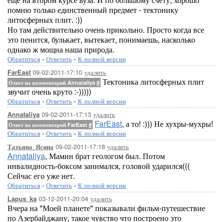
помню только единственный предмет - тектонику
литосферных плит. :))
Но там действительно очень прикольно. Просто когда все
это пенится, булькает, вытекает, понимаешь, насколько
однако ж мощна наша природа.
Обратиться
-
Ответить
-
К полной версии
09-02-2011-17:10
удалить
FarEast
Тектоника литосферных плит
Ответ на комментарий Annataliya
#
звучит очень круто :-)))))
Обратиться
-
Ответить
-
К полной версии
09-02-2011-17:13
удалить
Annataliya
FarEast
, а то! :))) Не хухры-мухры!
Ответ на комментарий FarEast
#
Обратиться
-
Ответить
-
К полной версии
09-02-2011-17:18
удалить
Татьяна_Ясина
Annataliya
, Мамин брат геологом был. Потом
инвалидность-боксом занимался, головой ударился(((
Сейчас его уже нет.
Обратиться
-
Ответить
-
К полной версии
03-12-2011-20:04
удалить
Lapus_ka
Вчера на "Моей планете" показывали фильм-путешествие
по Азербайджану, такое чувство что построено это