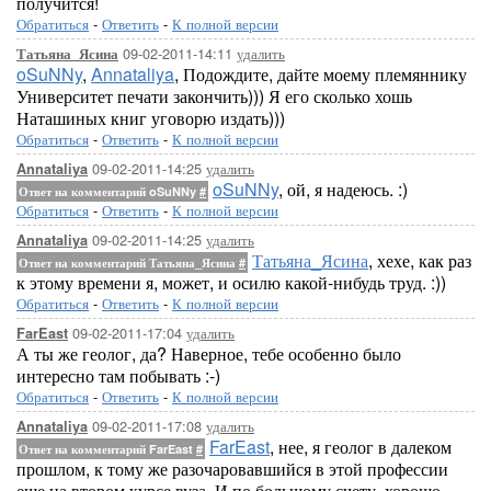
получится!
Обратиться
-
Ответить
-
К полной версии
09-02-2011-14:11
удалить
Татьяна_Ясина
oSuNNy
,
Annataliya
, Подождите, дайте моему племяннику
Университет печати закончить))) Я его сколько хошь
Наташиных книг уговорю издать)))
Обратиться
-
Ответить
-
К полной версии
09-02-2011-14:25
удалить
Annataliya
oSuNNy
, ой, я надеюсь. :)
Ответ на комментарий oSuNNy
#
Обратиться
-
Ответить
-
К полной версии
09-02-2011-14:25
удалить
Annataliya
Татьяна_Ясина
, хехе, как раз
Ответ на комментарий Татьяна_Ясина
#
к этому времени я, может, и осилю какой-нибудь труд. :))
Обратиться
-
Ответить
-
К полной версии
09-02-2011-17:04
удалить
FarEast
А ты же геолог, да? Наверное, тебе особенно было
интересно там побывать :-)
Обратиться
-
Ответить
-
К полной версии
09-02-2011-17:08
удалить
Annataliya
FarEast
, нее, я геолог в далеком
Ответ на комментарий FarEast
#
прошлом, к тому же разочаровавшийся в этой профессии
еще на втором курсе вуза. И по большому счету, хорошо