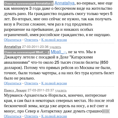
Annataliya
, во-первых, мне еще
Ответ на комментарий Annataliya
#
как минимум 3 года даже о бессрочном виде на жительство
думать рано. На гражданство подавать смогу только через 5
лет. Во-вторых, мне оно сейчас не нужно, так как получать
визу в России сложнее, чем раз в год продлевать
разрешение на пребывание, да и никаких особых
ограничений, имея российское гражданство, я не ощущаю.
Обратиться
-
Ответить
-
К полной версии
27-03-2011-23:36
удалить
Annataliya
Mbali_--
, не за что. Мы в
Ответ на комментарий Mbali_--
#
Джакарту летели с посадкой в Дохе "Катарскими
авиалиниями" что-то около 25 тысяч стоили билеты (850
долларов). Потому что прямых рейсов из Москвы не были,
точнее, были только чартеры, а на них без тура купить билет
было не реально.
Обратиться
-
Ответить
-
К полной версии
27-03-2011-23:37
удалить
Павел_Декарт
Мурманск-Архангельск-Норильск, конечно, интересные
края, я сам был в некоторых северных местах. Но после этой
бесконечной зимы, когда уже апрель на носу, а всё снег и
минус, про Север и Антарктику даже думать страшно((((((
Обратиться
-
Ответить
-
К полной версии