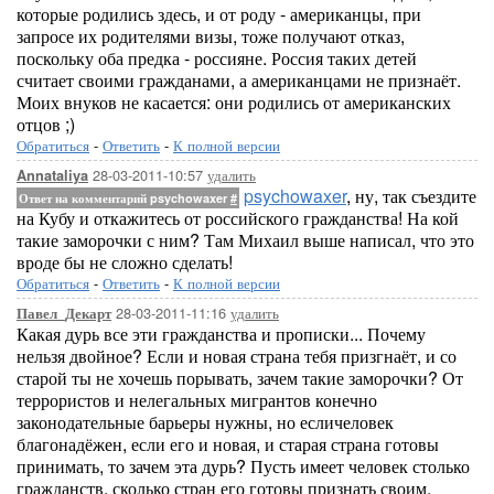
которые родились здесь, и от роду - американцы, при
запросе их родителями визы, тоже получают отказ,
поскольку оба предка - россияне. Россия таких детей
считает своими гражданами, а американцами не признаёт.
Моих внуков не касается: они родились от американских
отцов ;)
Обратиться
-
Ответить
-
К полной версии
28-03-2011-10:57
удалить
Annataliya
psychowaxer
, ну, так съездите
Ответ на комментарий psychowaxer
#
на Кубу и откажитесь от российского гражданства! На кой
такие заморочки с ним? Там Михаил выше написал, что это
вроде бы не сложно сделать!
Обратиться
-
Ответить
-
К полной версии
28-03-2011-11:16
удалить
Павел_Декарт
Какая дурь все эти гражданства и прописки... Почему
нельзя двойное? Если и новая страна тебя призгнаёт, и со
старой ты не хочешь порывать, зачем такие заморочки? От
террористов и нелегальных мигрантов конечно
законодательные барьеры нужны, но есличеловек
благонадёжен, если его и новая, и старая страна готовы
принимать, то зачем эта дурь? Пусть имеет человек столько
гражданств, сколько стран его готовы признать своим.