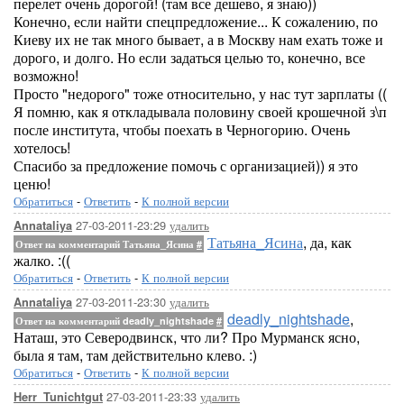
перелет очень дорогой! (там все дешево, я знаю))
Конечно, если найти спецпредложение... К сожалению, по
Киеву их не так много бывает, а в Москву нам ехать тоже и
дорого, и долго. Но если задаться целью то, конечно, все
возможно!
Просто "недорого" тоже относительно, у нас тут зарплаты ((
Я помню, как я откладывала половину своей крошечной з\п
после института, чтобы поехать в Черногорию. Очень
хотелось!
Спасибо за предложение помочь с организацией)) я это
ценю!
Обратиться
-
Ответить
-
К полной версии
27-03-2011-23:29
удалить
Annataliya
Татьяна_Ясина
, да, как
Ответ на комментарий Татьяна_Ясина
#
жалко. :((
Обратиться
-
Ответить
-
К полной версии
27-03-2011-23:30
удалить
Annataliya
deadly_nightshade
,
Ответ на комментарий deadly_nightshade
#
Наташ, это Северодвинск, что ли? Про Мурманск ясно,
была я там, там действительно клево. :)
Обратиться
-
Ответить
-
К полной версии
27-03-2011-23:33
удалить
Herr_Tunichtgut