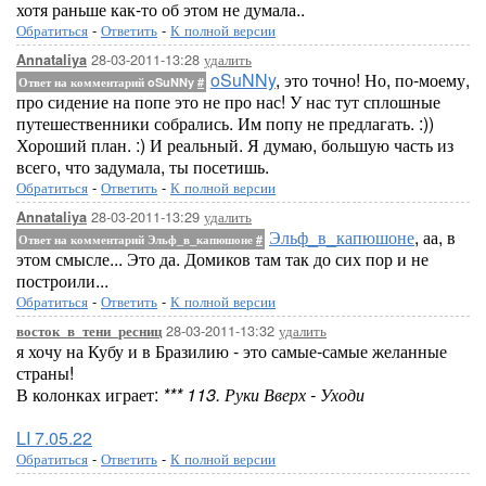
хотя раньше как-то об этом не думала..
Обратиться
-
Ответить
-
К полной версии
28-03-2011-13:28
удалить
Annataliya
oSuNNy
, это точно! Но, по-моему,
Ответ на комментарий oSuNNy
#
про сидение на попе это не про нас! У нас тут сплошные
путешественники собрались. Им попу не предлагать. :))
Хороший план. :) И реальный. Я думаю, большую часть из
всего, что задумала, ты посетишь.
Обратиться
-
Ответить
-
К полной версии
28-03-2011-13:29
удалить
Annataliya
Эльф_в_капюшоне
, аа, в
Ответ на комментарий Эльф_в_капюшоне
#
этом смысле... Это да. Домиков там так до сих пор и не
построили...
Обратиться
-
Ответить
-
К полной версии
28-03-2011-13:32
удалить
восток_в_тени_ресниц
я хочу на Кубу и в Бразилию - это самые-самые желанные
страны!
В колонках играет:
*** 113. Руки Вверх - Уходи
LI 7.05.22
Обратиться
-
Ответить
-
К полной версии