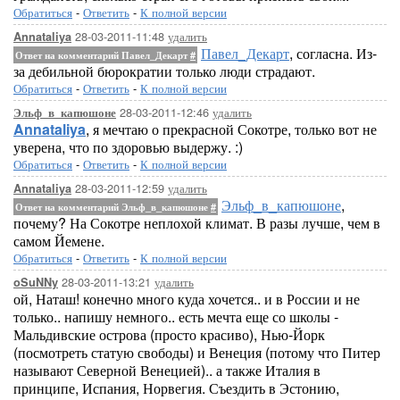
Обратиться
-
Ответить
-
К полной версии
28-03-2011-11:48
удалить
Annataliya
Павел_Декарт
, согласна. Из-
Ответ на комментарий Павел_Декарт
#
за дебильной бюрократии только люди страдают.
Обратиться
-
Ответить
-
К полной версии
28-03-2011-12:46
удалить
Эльф_в_капюшоне
Annataliya
, я мечтаю о прекрасной Сокотре, только вот не
уверена, что по здоровью выдержу. :)
Обратиться
-
Ответить
-
К полной версии
28-03-2011-12:59
удалить
Annataliya
Эльф_в_капюшоне
,
Ответ на комментарий Эльф_в_капюшоне
#
почему? На Сокотре неплохой климат. В разы лучше, чем в
самом Йемене.
Обратиться
-
Ответить
-
К полной версии
28-03-2011-13:21
удалить
oSuNNy
ой, Наташ! конечно много куда хочется.. и в России и не
только.. напишу немного.. есть мечта еще со школы -
Мальдивские острова (просто красиво), Нью-Йорк
(посмотреть статую свободы) и Венеция (потому что Питер
называют Северной Венецией).. а также Италия в
принципе, Испания, Норвегия. Съездить в Эстонию,