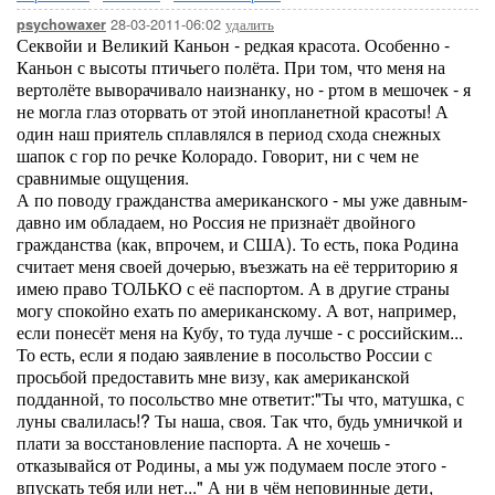
28-03-2011-06:02
удалить
psychowaxer
Секвойи и Великий Каньон - редкая красота. Особенно -
Каньон с высоты птичьего полёта. При том, что меня на
вертолёте выворачивало наизнанку, но - ртом в мешочек - я
не могла глаз оторвать от этой инопланетной красоты! А
один наш приятель сплавлялся в период схода снежных
шапок с гор по речке Колорадо. Говорит, ни с чем не
сравнимые ощущения.
А по поводу гражданства американского - мы уже давным-
давно им обладаем, но Россия не признаёт двойного
гражданства (как, впрочем, и США). То есть, пока Родина
считает меня своей дочерью, въезжать на её территорию я
имею право ТОЛЬКО с её паспортом. А в другие страны
могу спокойно ехать по американскому. А вот, например,
если понесёт меня на Кубу, то туда лучше - с российским...
То есть, если я подаю заявление в посольство России с
просьбой предоставить мне визу, как американской
подданной, то посольство мне ответит:"Ты что, матушка, с
луны свалилась!? Ты наша, своя. Так что, будь умничкой и
плати за восстановление паспорта. А не хочешь -
отказывайся от Родины, а мы уж подумаем после этого -
впускать тебя или нет..." А ни в чём неповинные дети,