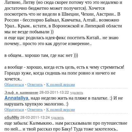
Латвию, Литву (но сюда скорее потому что это недалеко и
достаточно бюджетно может получится). Хочется
посмотреть что не видели в Швеции, Чехии, Австрии.. В
России - бесспорно Байкал, Камчатка, Алтай.. возможно
Урал.. Крым.. кстати, в Воронежской и Липецкой области
мы не везде побывали ))
и еще щас родилась идея-фикс посетить Китай.. не знаю
почему.. просто это как другое измерение..
в общем.. хорошо там, где нас нет )))
а вообще - хорошо, когда есть цель, есть к чему стремиться!
Гораздо хуже, когда сидишь на попе ровно и ничего не
хочется..
Обратиться
-
Ответить
-
К полной версии
28-03-2011-13:22
удалить
Эльф_в_капюшоне
Annataliya
, надо неделю жить на пляже в палатке. :) И не
нарушать хрупкую экологию. :)
Обратиться
-
Ответить
-
К полной версии
28-03-2011-13:24
удалить
oSuNNy
еще забыла: Калмыкию.. нам рассказывали про путешествие
по ней... и твой рассказ про Баку! Туда тоже захотелось..