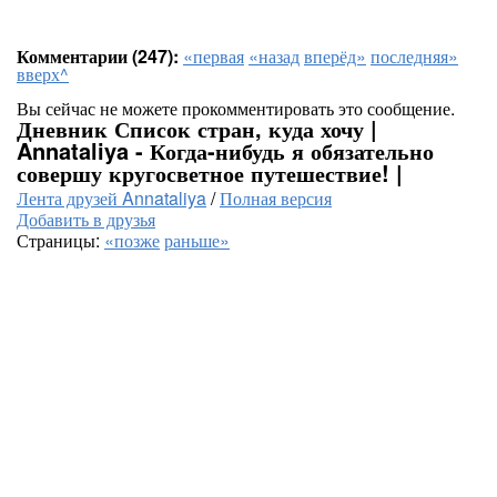
Комментарии (247):
«первая
«назад
вперёд»
последняя»
вверх^
Вы сейчас не можете прокомментировать это сообщение.
Дневник Список стран, куда хочу |
Annataliya - Когда-нибудь я обязательно
совершу кругосветное путешествие! |
Лента друзей Annataliya
/
Полная версия
Добавить в друзья
Страницы:
«позже
раньше»