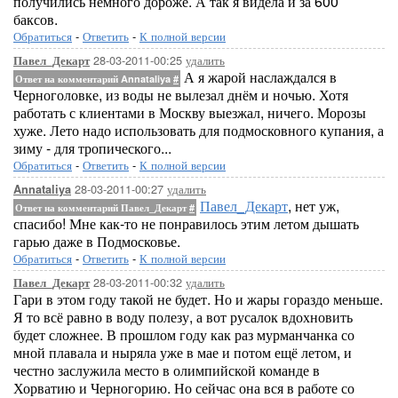
получились немного дороже. А так я видела и за 600
баксов.
Обратиться
-
Ответить
-
К полной версии
28-03-2011-00:25
удалить
Павел_Декарт
А я жарой наслаждался в
Ответ на комментарий Annataliya
#
Черноголовке, из воды не вылезал днём и ночью. Хотя
работать с клиентами в Москву выезжал, ничего. Морозы
хуже. Лето надо использовать для подмосковного купания, а
зиму - для тропического...
Обратиться
-
Ответить
-
К полной версии
28-03-2011-00:27
удалить
Annataliya
Павел_Декарт
, нет уж,
Ответ на комментарий Павел_Декарт
#
спасибо! Мне как-то не понравилось этим летом дышать
гарью даже в Подмосковье.
Обратиться
-
Ответить
-
К полной версии
28-03-2011-00:32
удалить
Павел_Декарт
Гари в этом году такой не будет. Но и жары гораздо меньше.
Я то всё равно в воду полезу, а вот русалок вдохновить
будет сложнее. В прошлом году как раз мурманчанка со
мной плавала и ныряла уже в мае и потом ещё летом, и
честно заслужила место в олимпийской команде в
Хорватию и Черногорию. Но сейчас она вся в работе со