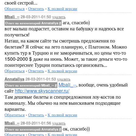
своей сестрой...
Обратиться
-
Ответить
-
К полной версии
28-03-2011-01:50
удалить
Mbali_--
ага, спасибо)
Ответ на комментарий Annataliya
#
вот малыш подрастет, оставим на бабушку и надеюсь все
получиться!
Наташ, на каком сайте ты смотришь предложения по
билетам? Я сейчас на лето планирую, с Платоном. Можно
купить тур в Турцию и не заморачиваться, но цены что-то
1500-2000 $ даже на июнь. Может, за такие деньги что-то
поинтереснее Турции попытаюсь организовать...
Обратиться
-
Ответить
-
К полной версии
28-03-2011-01:53
удалить
Annataliya
Mbali_--
, вообще, очень удобный
Ответ на комментарий Mbali_--
#
сайт
http://www.skyscanner.ru/
Там дешевые билеты и спецпредложения лоу-костов по
номиналу. Мы обычно на нем выискиваем подходящие
варианты.
Обратиться
-
Ответить
-
К полной версии
28-03-2011-01:56
удалить
Mbali_--
ок, спасибо))
Ответ на комментарий Annataliya
#
Обратиться
-
Ответить
-
К полной версии