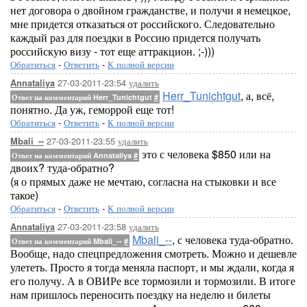
нет договора о двойном гражданстве, и получи я немецкое,
мне придется отказаться от российского. Следовательно
каждый раз для поездки в Россию придется получать
российскую визу - тот еще аттракцион. ;-)))
Обратиться
-
Ответить
-
К полной версии
27-03-2011-23:54
удалить
Annataliya
Herr_Tunichtgut
, а, всё,
Ответ на комментарий Herr_Tunichtgut
#
понятно. Да уж, геморрой еще тот!
Обратиться
-
Ответить
-
К полной версии
27-03-2011-23:55
удалить
Mbali_--
это с человека $850 или на
Ответ на комментарий Annataliya
#
двоих? туда-обратно?
(я о прямых даже не мечтаю, согласна на стыковки и все
такое)
Обратиться
-
Ответить
-
К полной версии
27-03-2011-23:58
удалить
Annataliya
Mbali_--
, с человека туда-обратно.
Ответ на комментарий Mbali_--
#
Вообще, надо спецпредложения смотреть. Можно и дешевле
улететь. Просто я тогда меняла паспорт, и мы ждали, когда я
его получу. А в ОВИРе все тормозили и тормозили. В итоге
нам пришлось переносить поездку на неделю и билеты