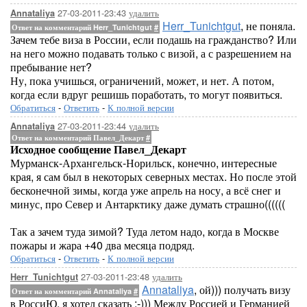
27-03-2011-23:43
удалить
Annataliya
Herr_Tunichtgut
, не поняла.
Ответ на комментарий Herr_Tunichtgut
#
Зачем тебе виза в России, если подашь на гражданство? Или
на него можно подавать только с визой, а с разрешением на
пребывание нет?
Ну, пока учишься, ограничений, может, и нет. А потом,
когда если вдруг решишь поработать, то могут появиться.
Обратиться
-
Ответить
-
К полной версии
27-03-2011-23:44
удалить
Annataliya
Ответ на комментарий Павел_Декарт
#
Исходное сообщение Павел_Декарт
Мурманск-Архангельск-Норильск, конечно, интересные
края, я сам был в некоторых северных местах. Но после этой
бесконечной зимы, когда уже апрель на носу, а всё снег и
минус, про Север и Антарктику даже думать страшно((((((
Так а зачем туда зимой? Туда летом надо, когда в Москве
пожары и жара +40 два месяца подряд.
Обратиться
-
Ответить
-
К полной версии
27-03-2011-23:48
удалить
Herr_Tunichtgut
Annataliya
, ой))) получать визу
Ответ на комментарий Annataliya
#
в РоссиЮ, я хотел сказать ;-))) Между Россией и Германией