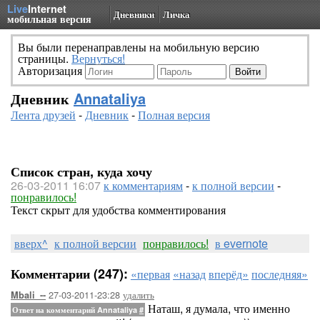
Live
Internet
Дневники
Личка
мобильная версия
Вы были перенаправлены на мобильную версию
страницы.
Вернуться!
Авторизация
Дневник
Annataliya
Лента друзей
-
Дневник
-
Полная версия
Список стран, куда хочу
26-03-2011 16:07
к комментариям
-
к полной версии
-
понравилось!
Текст скрыт для удобства комментирования
вверх^
к полной версии
понравилось!
в evernote
Комментарии (247):
«первая
«назад
вперёд»
последняя»
27-03-2011-23:28
удалить
Mbali_--
Наташ, я думала, что именно
Ответ на комментарий Annataliya
#