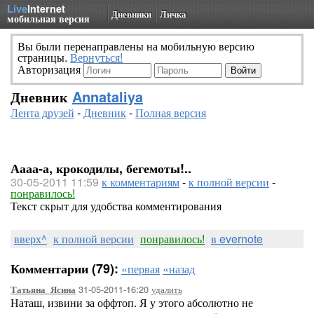
Live
Internet
Дневники
Личка
мобильная версия
Вы были перенаправлены на мобильную версию
страницы.
Вернуться!
Авторизация
Дневник
Annataliya
Лента друзей
-
Дневник
-
Полная версия
Аааа-а, крокодилы, бегемоты!..
30-05-2011 11:59
к комментариям
-
к полной версии
-
понравилось!
Текст скрыт для удобства комментирования
вверх^
к полной версии
понравилось!
в evernote
Комментарии (79):
«первая
«назад
31-05-2011-16:20
удалить
Татьяна_Ясина
Наташ, извини за оффтоп. Я у этого абсолютно не