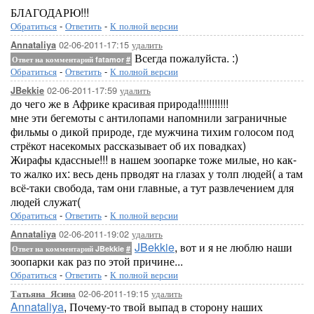
БЛАГОДАРЮ!!!
Обратиться
-
Ответить
-
К полной версии
02-06-2011-17:15
удалить
Annataliya
Всегда пожалуйста. :)
Ответ на комментарий fatamor
#
Обратиться
-
Ответить
-
К полной версии
02-06-2011-17:59
удалить
JBekkie
до чего же в Африке красивая природа!!!!!!!!!!!
мне эти бегемоты с антилопами напомнили заграничные
фильмы о дикой природе, где мужчина тихим голосом под
стрёкот насекомых рассказывает об их повадках)
Жирафы кдассные!!! в нашем зоопарке тоже милые, но как-
то жалко их: весь день прводят на глазах у толп людей( а там
всё-таки свобода, там они главные, а тут развлечением для
людей служат(
Обратиться
-
Ответить
-
К полной версии
02-06-2011-19:02
удалить
Annataliya
JBekkie
, вот и я не люблю наши
Ответ на комментарий JBekkie
#
зоопарки как раз по этой причине...
Обратиться
-
Ответить
-
К полной версии
02-06-2011-19:15
удалить
Татьяна_Ясина
Annataliya
, Почему-то твой выпад в сторону наших