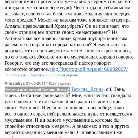
веротерпимого протестанта уже давно в чёрном списке, но
иногда он уж совсем черезчур((( Чего тогда он себя акыном
называет, если его так бесят культовые здания единоверцев
моих предков? Может он казахам тоже прикажет из центра
Алматы православный Храм убрать? Он не понимает, что
своим отрицанием против своих же настраивает? Из
Астаны тоже все православные храмы поубирать-они там
далеко не на окраинах города находятся? Я ему пыталась
доказать, что в настоящем исламе нет ничего агрессивного,
но его только взбесило, что я о мусульманах хорошо говорю.
Говорит, что ему его лютеранский пастор говорит
абсолютно обратное.
http://igorrogkoff.ru/post168832067/
Обратиться
-
Ответить
-
К полной версии
31-05-2011-16:27
удалить
Annataliya
Татьяна_Ясина
, ой, Тань,
Ответ на комментарий Татьяна_Ясина
#
забей. Охота тебе связываться? Мне, если честно, скандалы
уже надоели - в итоге каждый все равно останется при
своих. Вот и всё. И если на то пошло, то я вообще, знаю
всего одного еврея, нейтрально даже в душе относящегося к
мусульманам. И ни одного мусульманина, которые бы
спокойно относились к евреям. А знакомых и тех и других
вероисповеданий у меня не мало. С православными же