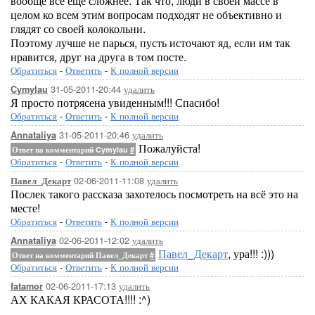
вообще все еще сложнее. Так что, люди в своей массе в
целом ко всем этим вопросам подходят не объективно и
глядят со своей колокольни.
Поэтому лучше не парься, пусть источают яд, если им так
нравится, друг на друга в том посте.
Обратиться
-
Ответить
-
К полной версии
31-05-2011-20:44
удалить
Cymylau
Я просто потрясена увиденным!!! Спасибо!
Обратиться
-
Ответить
-
К полной версии
31-05-2011-20:46
удалить
Annataliya
Пожалуйста!
Ответ на комментарий Cymylau
#
Обратиться
-
Ответить
-
К полной версии
02-06-2011-11:08
удалить
Павел_Декарт
Послек такого рассказа захотелось посмотреть на всё это на
месте!
Обратиться
-
Ответить
-
К полной версии
02-06-2011-12:02
удалить
Annataliya
Павел_Декарт
, ура!!! :)))
Ответ на комментарий Павел_Декарт
#
Обратиться
-
Ответить
-
К полной версии
02-06-2011-17:13
удалить
fatamor
АХ КАКАЯ КРАСОТА!!!! :^)