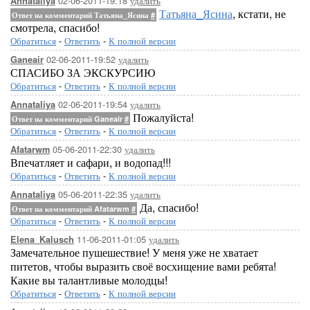
02-06-2011-19:18
удалить
Annataliya
Татьяна_Ясина
, кстати, не
Ответ на комментарий Татьяна_Ясина
#
смотрела, спасибо!
Обратиться
-
Ответить
-
К полной версии
02-06-2011-19:52
удалить
Ganeair
СПАСИБО ЗА ЭКСКУРСИЮ
Обратиться
-
Ответить
-
К полной версии
02-06-2011-19:54
удалить
Annataliya
Пожалуйста!
Ответ на комментарий Ganeair
#
Обратиться
-
Ответить
-
К полной версии
05-06-2011-22:30
удалить
Afatarwm
Впечатляет и сафари, и водопад!!!
Обратиться
-
Ответить
-
К полной версии
05-06-2011-22:35
удалить
Annataliya
Да, спасибо!
Ответ на комментарий Afatarwm
#
Обратиться
-
Ответить
-
К полной версии
11-06-2011-01:05
удалить
Elena_Kalusch
Замечательное пушешествие! У меня уже не хватает
питетов, чтобы выразить своё восхищение вами ребята!
Какие вы талантливые молодцы!
Обратиться
-
Ответить
-
К полной версии