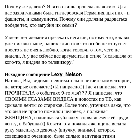
Почему же далеко? Я всего лишь провела аналогию. Для
нас захватчиками была гитлеровская Германия, для них - и
фашисты, и коммунисты. Почему они должны радоваться
победе тех, кто загубил их семьи?
У меня нет желания пресекать негатив, потому что, как вы
уже писали выше, наших клиентов это особо не отпугнет.
просто я не очень люблю, когда говорят о том, чего не
видели. А у вас сейчас все аргументы в стиле "я слышала от
кого-то, я видела по телевизору."
Исходное сообщение Lexy_Nelson
Наташа, Вы, видимо, невнимательно читаете комментарии,
на которые отвечаете:)) И напрасно:)) Где я написала, что
ПРОЧИТАЛА о событиях 9-го мая??? Я написала, что
СВОИМИ ГЛАЗАМИ ВИДЕЛА в новостях по ТВ, как
срывали ленты со стариков. Более того, уточнила даже, что
это был не просто пожилой человек, а полжилая
ЖЕНЩИНА, годившаяся ублюдку, сорвавшему с её груди
ленту, в бабушки:(( Кстати, эта пожилая женщина вела за
руку маленькую девочку (внучку, видимо), которая,
совершенно очевидно, была сильно напугана этими