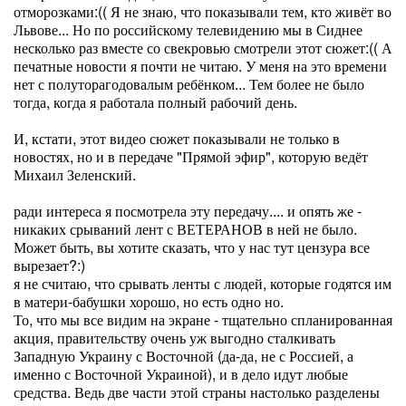
отморозками:(( Я не знаю, что показывали тем, кто живёт во
Львове... Но по российскому телевидению мы в Сиднее
несколько раз вместе со свекровью смотрели этот сюжет:(( А
печатные новости я почти не читаю. У меня на это времени
нет с полуторагодовалым ребёнком... Тем более не было
тогда, когда я работала полный рабочий день.
И, кстати, этот видео сюжет показывали не только в
новостях, но и в передаче "Прямой эфир", которую ведёт
Михаил Зеленский.
ради интереса я посмотрела эту передачу.... и опять же -
никаких срываний лент с ВЕТЕРАНОВ в ней не было.
Может быть, вы хотите сказать, что у нас тут цензура все
вырезает?:)
я не считаю, что срывать ленты с людей, которые годятся им
в матери-бабушки хорошо, но есть одно но.
То, что мы все видим на экране - тщательно спланированная
акция, правительству очень уж выгодно сталкивать
Западную Украину с Восточной (да-да, не с Россией, а
именно с Восточной Украиной), и в дело идут любые
средства. Ведь две части этой страны настолько разделены