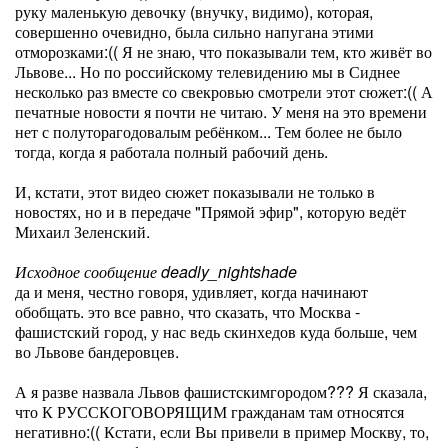
руку маленькую девочку (внучку, видимо), которая,
совершенно очевидно, была сильно напугана этими
отморозками:(( Я не знаю, что показывали тем, кто живёт во
Львове... Но по российскому телевидению мы в Сиднее
несколько раз вместе со свекровью смотрели этот сюжет:(( А
печатные новости я почти не читаю. У меня на это времени
нет с полуторагодовалым ребёнком... Тем более не было
тогда, когда я работала полный рабочий день.
И, кстати, этот видео сюжет показывали не только в
новостях, но и в передаче "Прямой эфир", которую ведёт
Михаил Зеленский.
Исходное сообщение deadly_nightshade
да и меня, честно говоря, удивляет, когда начинают
обобщать. это все равно, что сказать, что Москва -
фашистский город, у нас ведь скинхедов куда больше, чем
во Львове бандеровцев.
А я разве назвала Львов фашистскимгородом??? Я сказала,
что К РУССКОГОВОРЯЩИМ гражданам там относятся
негативно:(( Кстати, если Вы привели в пример Москву, то,