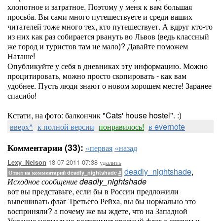
хлопотное и затратное. Поэтому у меня к вам большая
просьба. Вы сами много путешествуете и среди ваших
читателей тоже много тех, кто путешествует. А вдруг кто-то
из них как раз собирается рвануть во Львов (ведь классный
же город и туристов там не мало)? Давайте поможем
Наташе!
Опубликуйте у себя в дневниках эту информацию. Можно
процитировать, можно просто скопировать - как вам
удобнее. Пусть люди знают о новом хорошем месте! Заранее
спасибо!
Кстати, на фото: балкончик "Cats' house hostel". :)
вверх^
к полной версии
понравилось!
в evernote
Комментарии (33):
«первая
«назад
18-07-2011-07:38
удалить
Lexy_Nelson
deadly_nightshade
,
Ответ на комментарий deadly_nightshade
#
Исходное сообщение deadly_nightshade
вот вы представьте, если бы в России предложили
вывешивать флаг Третьего Рейха, вы бы нормально это
восприняли? а почему же вы ждете, что на Западной
Украине нормально воспримут красный флаг с серпом и