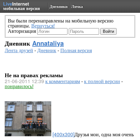
Live
Internet
Дневники
Личка
мобильная версия
Вы были перенаправлены на мобильную версию
страницы.
Вернуться!
Авторизация
Дневник
Annataliya
Лента друзей
-
Дневник
-
Полная версия
Не на правах рекламы
21-06-2011 12:39
к комментариям
-
к полной версии
-
понравилось!
[400x300]
Друзья мои, одна моя очень