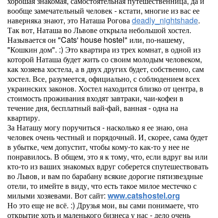
хорошая знакомая, самостоятельная путешественница, да и
вообще замечательный человек - кстати, многие из вас ее
наверняка знают, это Наташа Рогова
deadly_nightshade
.
Так вот, Наташа во Львове открыла небольшой хостел.
Называется он "Cats' house hostel" или, по-нашему,
"Кошкин дом". :) Это квартира из трех комнат, в одной из
которой Наташа будет жить со своим молодым человеком,
как хозяева хостела, а в двух других будет, собственно, сам
хостел. Все, разумеется, официально, с соблюдением всех
украинских законов. Хостел находится близко от центра, в
стоимость проживания входят завтраки, чаи-кофеи в
течение дня, бесплатный вай-фай, ванная - одна на
квартиру.
За Наташу могу поручиться - насколько я ее знаю, она
человек очень честный и порядочный. И, скорее, сама будет
в убытке, чем допустит, чтобы кому-то как-то у нее не
понравилось. В общем, это я к тому, что, если вдруг вы или
кто-то из ваших знакомых вдруг соберется спутешествовать
во Львов, и вам по барабану всякие дорогие пятизвездные
отели, то имейте в виду, что есть такое милое местечко с
милыми хозяевами. Вот сайт:
www.catshostel.org
Но это еще не всё. :) Друзья мои, вы сами понимаете, что
открытие хоть и маленького бизнеса у нас - дело очень