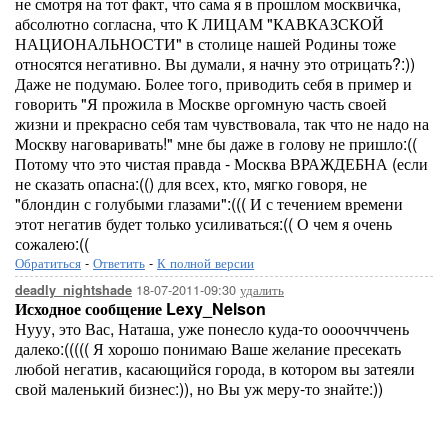
не смотря на тот факт, что сама я в прошлом москвичка,
абсолютно согласна, что К ЛИЦАМ "КАВКАЗСКОЙ
НАЦИОНАЛЬНОСТИ" в столице нашей Родины тоже
относятся негативно. Вы думали, я начну это отрицать?:))
Даже не подумаю. Более того, приводить себя в пример и
говорить "Я прожила в Москве оргомную часть своей
жизни и прекрасно себя там чувствовала, так что не надо на
Москву наговаривать!" мне бы даже в голову не пришло:((
Потому что это чистая правда - Москва ВРАЖДЕБНА (если
не сказать опасна:(() для всех, кто, мягко говоря, не
"блондин с голубыми глазами":((( И с течением времени
этот негатив будет только усиливаться:(( О чем я очень
сожалею:((
Обратиться
-
Ответить
-
К полной версии
18-07-2011-09:30
удалить
deadly_nightshade
Исходное сообщение Lexy_Nelson
Нууу, это Вас, Наташа, уже понесло куда-то ооооччччень
далеко:((((( Я хорошо понимаю Ваше желание пресекать
любой негатив, касающийся города, в котором вы затеяли
свой маленький бизнес:)), но Вы уж меру-то знайте:))