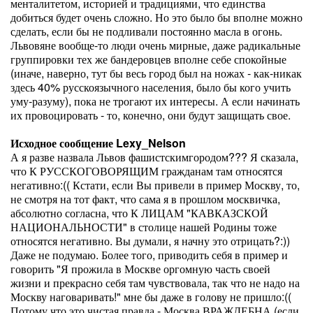
менталитетом, историей и традициями, что единства
добиться будет очень сложно. Но это было бы вполне можно
сделать, если бы не подливали постоянно масла в огонь.
Львовяне вообще-то люди очень мирные, даже радикальные
группировки тех же бандеровцев вполне себе спокойные
(иначе, наверно, тут бы весь город был на ножах - как-никак
здесь 40% русскоязычного населения, было бы кого учить
уму-разуму), пока не трогают их интересы. А если начинать
их провоцировать - то, конечно, они будут защищать свое.
Исходное сообщение Lexy_Nelson
А я разве назвала Львов фашистскимгородом??? Я сказала,
что К РУССКОГОВОРЯЩИМ гражданам там относятся
негативно:(( Кстати, если Вы привели в пример Москву, то,
не смотря на тот факт, что сама я в прошлом москвичка,
абсолютно согласна, что К ЛИЦАМ "КАВКАЗСКОЙ
НАЦИОНАЛЬНОСТИ" в столице нашей Родины тоже
относятся негативно. Вы думали, я начну это отрицать?:))
Даже не подумаю. Более того, приводить себя в пример и
говорить "Я прожила в Москве оргомную часть своей
жизни и прекрасно себя там чувствовала, так что не надо на
Москву наговаривать!" мне бы даже в голову не пришло:((
Потому что это чистая правда - Москва ВРАЖДЕБНА (если