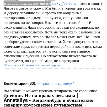
Lexy_Nelson
, я тоже в защиту
Ответ на комментарий Lexy_Nelson
#
Львова и львовян скажу. Мы были в городе три года назад.
И дорогу спрашивали, и просто так общались с
посторонними людьми - по-русски, я по-украински
понимаю, но не говорю. Нам все очень спокойно всё
рассказывали. Чаще по-русски, пару раз по-украински, но
без негатива абсолютно. Хотя мы тоже ехали с небольшим
предубеждением, что во Львове может быть всё. Но Львов
наоборот удивил своим позитивом. Хотя я допускаю, что в
советские годы, во времена перестройки и после них, когда
Союз стал распадаться, тут и могло быть негативное
отношение к русским. Но сейчас точно ничего такого не
чувствуется, по крайней мере, не в праздники.
Обратиться
-
Ответить
-
К полной версии
Комментарии (33):
«первая
«назад
вверх^
Вы сейчас не можете прокомментировать это сообщение.
Дневник Не на правах рекламы |
Annataliya - Когда-нибудь я обязательно
совершу кругосветное путешествие! |