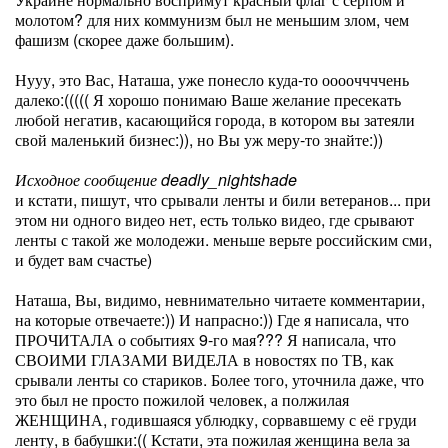
молотом? для них коммунизм был не меньшим злом, чем
фашизм (скорее даже большим).
Нууу, это Вас, Наташа, уже понесло куда-то ооооччччень
далеко:((((( Я хорошо понимаю Ваше желание пресекать
любой негатив, касающийся города, в котором вы затеяли
свой маленький бизнес:)), но Вы уж меру-то знайте:))
Исходное сообщение deadly_nightshade
и кстати, пишут, что срывали ленты и били ветеранов... при
этом ни одного видео нет, есть только видео, где срывают
ленты с такой же молодежи. меньше верьте российским сми,
и будет вам счастье)
Наташа, Вы, видимо, невнимательно читаете комментарии,
на которые отвечаете:)) И напрасно:)) Где я написала, что
ПРОЧИТАЛА о событиях 9-го мая??? Я написала, что
СВОИМИ ГЛАЗАМИ ВИДЕЛА в новостях по ТВ, как
срывали ленты со стариков. Более того, уточнила даже, что
это был не просто пожилой человек, а полжилая
ЖЕНЩИНА, годившаяся ублюдку, сорвавшему с её груди
ленту, в бабушки:(( Кстати, эта пожилая женщина вела за