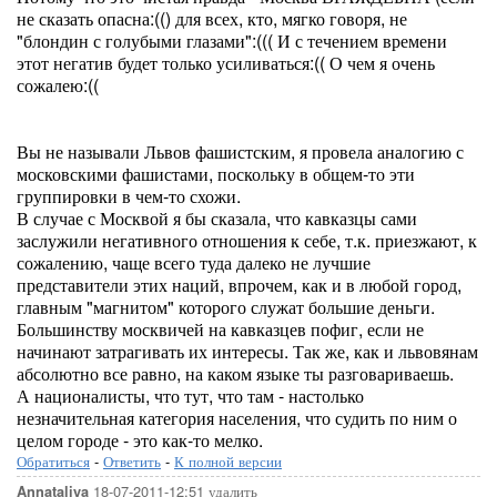
не сказать опасна:(() для всех, кто, мягко говоря, не
"блондин с голубыми глазами":((( И с течением времени
этот негатив будет только усиливаться:(( О чем я очень
сожалею:((
Вы не называли Львов фашистским, я провела аналогию с
московскими фашистами, поскольку в общем-то эти
группировки в чем-то схожи.
В случае с Москвой я бы сказала, что кавказцы сами
заслужили негативного отношения к себе, т.к. приезжают, к
сожалению, чаще всего туда далеко не лучшие
представители этих наций, впрочем, как и в любой город,
главным "магнитом" которого служат большие деньги.
Большинству москвичей на кавказцев пофиг, если не
начинают затрагивать их интересы. Так же, как и львовянам
абсолютно все равно, на каком языке ты разговариваешь.
А националисты, что тут, что там - настолько
незначительная категория населения, что судить по ним о
целом городе - это как-то мелко.
Обратиться
-
Ответить
-
К полной версии
18-07-2011-12:51
удалить
Annataliya