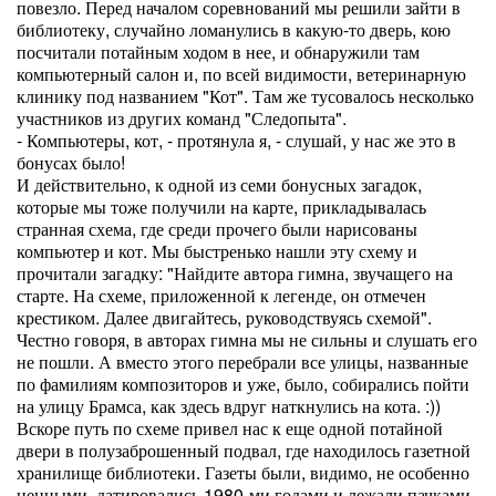
повезло. Перед началом соревнований мы решили зайти в
библиотеку, случайно ломанулись в какую-то дверь, кою
посчитали потайным ходом в нее, и обнаружили там
компьютерный салон и, по всей видимости, ветеринарную
клинику под названием "Кот". Там же тусовалось несколько
участников из других команд "Следопыта".
- Компьютеры, кот, - протянула я, - слушай, у нас же это в
бонусах было!
И действительно, к одной из семи бонусных загадок,
которые мы тоже получили на карте, прикладывалась
странная схема, где среди прочего были нарисованы
компьютер и кот. Мы быстренько нашли эту схему и
прочитали загадку: "Найдите автора гимна, звучащего на
старте. На схеме, приложенной к легенде, он отмечен
крестиком. Далее двигайтесь, руководствуясь схемой".
Честно говоря, в авторах гимна мы не сильны и слушать его
не пошли. А вместо этого перебрали все улицы, названные
по фамилиям композиторов и уже, было, собирались пойти
на улицу Брамса, как здесь вдруг наткнулись на кота. :))
Вскоре путь по схеме привел нас к еще одной потайной
двери в полузаброшенный подвал, где находилось газетной
хранилище библиотеки. Газеты были, видимо, не особенно
ценными, датировались 1980-ми годами и лежали пачками