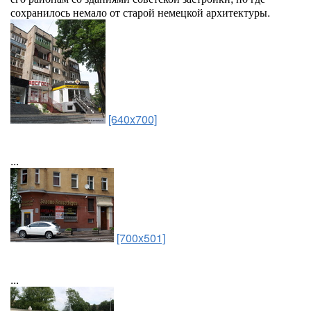
сохранилось немало от старой немецкой архитектуры.
[640x700]
...
[700x501]
...