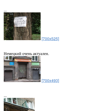
...
[700x525]
Немецкий очень актуален.
[700x493]
...