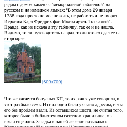
рядом с домом камень с "мемориальной табличкой" на
русском и на немецком языках: "В этом доме 29 января
1738 года просто не мог не жить, не работать и не творить
Иероним Карл Фридрих фон Мюнхгаузен. Тот самый".
Правда, как не искала я эту табличку, так ее и не нашла.
Видимо, то ли путеводитель наврал, то ли кто-то сдал ее на
вторсырье.
[609x700]
Что же касается бонусных КП, то их, как я уже говорила, в
этот раз было семь. Из них одно было указано адресом, и мы
его без проблем взяли. Из оставшихся шести, не считая того,
которое было в библиотечном газетном хранилище, мы
взяли еще одно. Загадка в нашей легенде называлась
"Оппозиционной" и звучала так: "Участники маршей