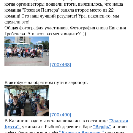
когда организаторы подвели итоги, выяснилось, что наша
команда "Розовая Пантера" заняла второе место из 22
команд! Это наш лучший результат! Ура, наконец-то, мы
сделали это!
Общая фотография участников. Фотография снова Евгения
Гребенева. А в этот раз меня видите? :))
[700x468]
В автобусе на обратном пути в аэропорт.
[700x490]
В Калининграде мы останавливались в гостинице
"Золотая
Бухта"
, ужинали в Рыбной деревне в баре
"Верфь"
и пили
кофе с блинчиками в кафе
"Капитан Врунгель"
при музее