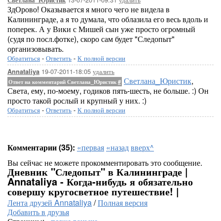
Светлана_Юристик
ЗдОрово! Оказывается я много чего не видела в
Калининграде, а я то думала, что облазила его весь вдоль и
поперек. А у Вики с Мишей сын уже просто огромный
(судя по посл.фотке), скоро сам будет "Следопыт"
организовывать.
Обратиться
-
Ответить
-
К полной версии
19-07-2011-18:05
удалить
Annataliya
Светлана_Юристик
,
Ответ на комментарий Светлана_Юристик
#
Света, ему, по-моему, годиков пять-шесть, не больше. :) Он
просто такой рослый и крупный у них. :)
Обратиться
-
Ответить
-
К полной версии
Комментарии (35):
«первая
«назад
вверх^
Вы сейчас не можете прокомментировать это сообщение.
Дневник "Следопыт" в Калининграде |
Annataliya - Когда-нибудь я обязательно
совершу кругосветное путешествие! |
Лента друзей Annataliya
/
Полная версия
Добавить в друзья