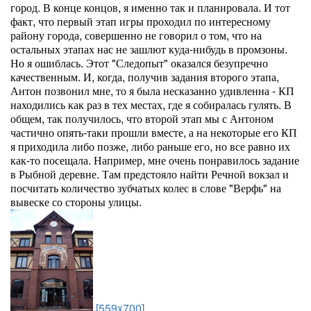
город. В конце концов, я именно так и планировала. И тот
факт, что первый этап игры проходил по интересному
району города, совершенно не говорил о том, что на
остальных этапах нас не зашлют куда-нибудь в промзоны.
Но я ошиблась. Этот "Следопыт" оказался безупречно
качественным. И, когда, получив задания второго этапа,
Антон позвонил мне, то я была несказанно удивленна - КП
находились как раз в тех местах, где я собиралась гулять. В
общем, так получилось, что второй этап мы с Антоном
частично опять-таки прошли вместе, а на некоторые его КП
я приходила либо позже, либо раньше его, но все равно их
как-то посещала. Например, мне очень понравилось задание
в Рыбной деревне. Там предстояло найти Речной вокзал и
посчитать количество зубчатых колес в слове "Верфь" на
вывеске со стороны улицы.
[559x700]