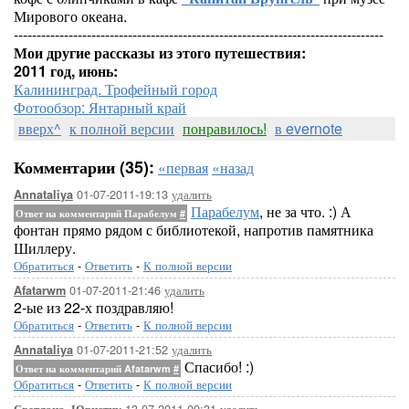
Мирового океана.
---------------------------------------------------------------------------------
Мои другие рассказы из этого путешествия:
2011 год, июнь:
Калининград. Трофейный город
Фотообзор: Янтарный край
вверх^
к полной версии
понравилось!
в evernote
Комментарии (35):
«первая
«назад
01-07-2011-19:13
удалить
Annataliya
Парабелум
, не за что. :) А
Ответ на комментарий Парабелум
#
фонтан прямо рядом с библиотекой, напротив памятника
Шиллеру.
Обратиться
-
Ответить
-
К полной версии
01-07-2011-21:46
удалить
Afatarwm
2-ые из 22-х поздравляю!
Обратиться
-
Ответить
-
К полной версии
01-07-2011-21:52
удалить
Annataliya
Спасибо! :)
Ответ на комментарий Afatarwm
#
Обратиться
-
Ответить
-
К полной версии
13-07-2011-09:31
удалить