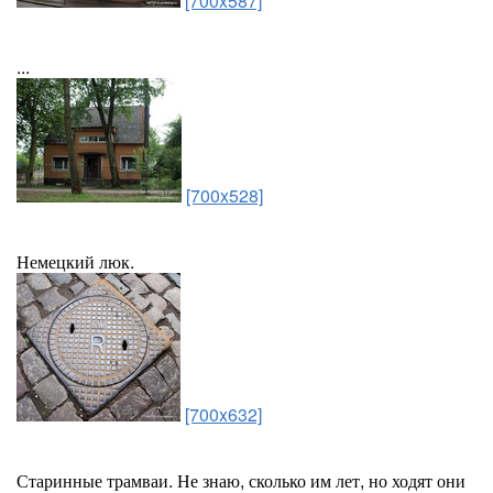
[700x587]
...
[700x528]
Немецкий люк.
[700x632]
Старинные трамваи. Не знаю, сколько им лет, но ходят они