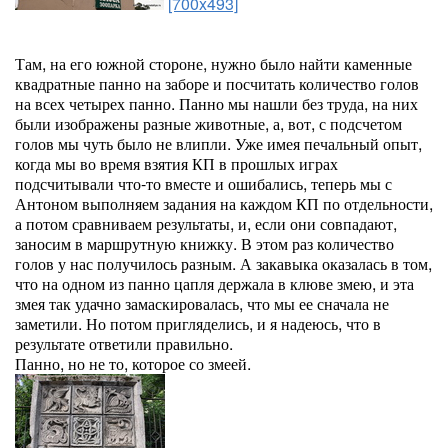
[700x493]
Там, на его южной стороне, нужно было найти каменные
квадратные панно на заборе и посчитать количество голов
на всех четырех панно. Панно мы нашли без труда, на них
были изображены разные животные, а, вот, с подсчетом
голов мы чуть было не влипли. Уже имея печальный опыт,
когда мы во время взятия КП в прошлых играх
подсчитывали что-то вместе и ошибались, теперь мы с
Антоном выполняем задания на каждом КП по отдельности,
а потом сравниваем результаты, и, если они совпадают,
заносим в маршрутную книжку. В этом раз количество
голов у нас получилось разным. А закавыка оказалась в том,
что на одном из панно цапля держала в клюве змею, и эта
змея так удачно замаскировалась, что мы ее сначала не
заметили. Но потом пригляделись, и я надеюсь, что в
результате ответили правильно.
Панно, но не то, которое со змеей.