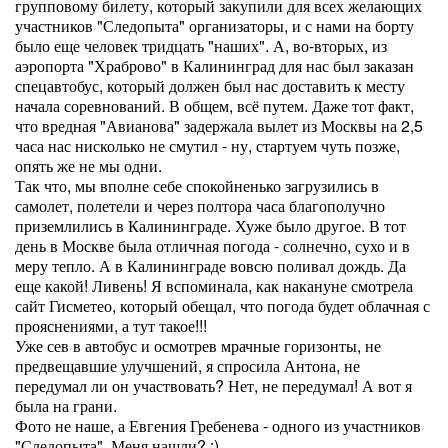
групповому билету, который закупили для всех желающих
участников "Следопыта" организаторы, и с нами на борту
было еще человек тридцать "наших". А, во-вторых, из
аэропорта "Храброво" в Калининград для нас был заказан
спецавтобус, который должен был нас доставить к месту
начала соревнований. В общем, всё путем. Даже тот факт,
что вредная "Авианова" задержала вылет из Москвы на 2,5
часа нас нисколько не смутил - ну, стартуем чуть позже,
опять же не мы одни.
Так что, мы вполне себе спокойненько загрузились в
самолет, полетели и через полтора часа благополучно
приземлились в Калининграде. Хуже было другое. В тот
день в Москве была отличная погода - солнечно, сухо и в
меру тепло. А в Калининграде вовсю поливал дождь. Да
еще какой! Ливень! Я вспоминала, как накануне смотрела
сайт Гисметео, который обещал, что погода будет облачная с
прояснениями, а тут такое!!!
Уже сев в автобус и осмотрев мрачные горизонты, не
предвещавшие улучшений, я спросила Антона, не
передумал ли он участвовать? Нет, не передумал! А вот я
была на грани.
Фото не наше, а Евгения Гребенева - одного из участников
"Следопыта". Меня нашли? :)