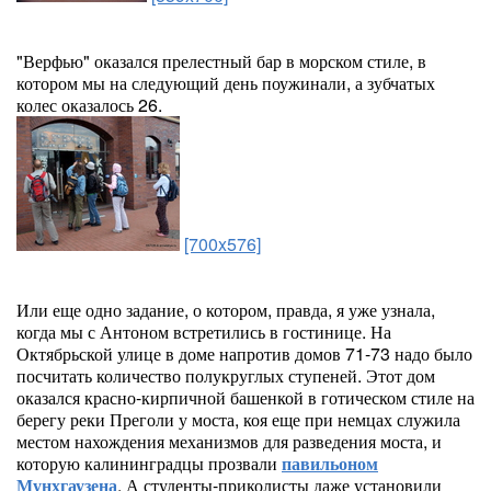
"Верфью" оказался прелестный бар в морском стиле, в
котором мы на следующий день поужинали, а зубчатых
колес оказалось 26.
[700x576]
Или еще одно задание, о котором, правда, я уже узнала,
когда мы с Антоном встретились в гостинице. На
Октябрьской улице в доме напротив домов 71-73 надо было
посчитать количество полукруглых ступеней. Этот дом
оказался красно-кирпичной башенкой в готическом стиле на
берегу реки Преголи у моста, коя еще при немцах служила
местом нахождения механизмов для разведения моста, и
которую калининградцы прозвали
павильоном
Мунхгаузена
. А студенты-приколисты даже установили