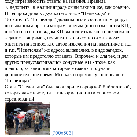
ходу игры заносить ответы на задания. Правила
"Следопыта" в Калининграде были такими же, как обычно.
Игра проходила в двух категориях - "Пешеходы" и
"Искатели". "Пешеходы" должны были составить маршрут
по выданным организаторам адресам (они называются КП),
пройти его и на каждом КП выполнить какое-то несложное
задание. Например, посчитать количество окон в доме,
ответить на вопрос, кто автор изречения на памятнике и т.д.
и т.п. "Искателям" же адреса выдавались в виде загадок,
которые им предстояло отгадать. Впрочем, и для тех, и для
других предусматривались бонусные КП - тоже, как
правило, загадки, взяв которые команды получали
дополнительное время. Мы, как и прежде, участвовали в
"Пешеходах".
Старт "Следопыта" был во дворике городской библиотекой,
которая даже выступила информационным спонсором
соревнований.
[700x503]