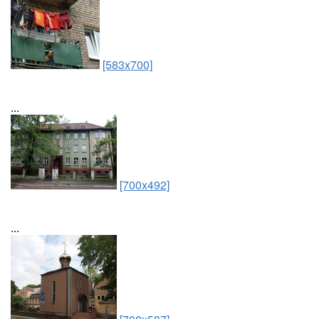
[583x700]
...
[700x492]
...