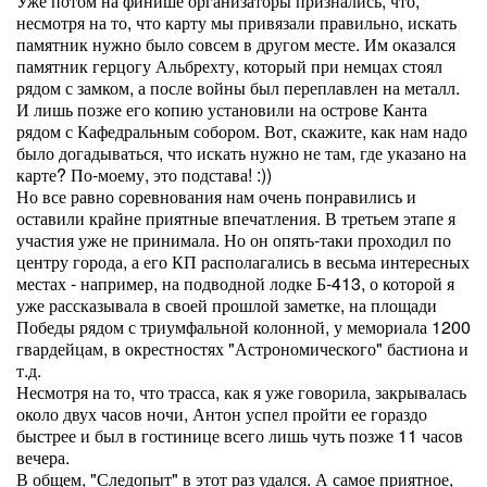
Уже потом на финише организаторы признались, что,
несмотря на то, что карту мы привязали правильно, искать
памятник нужно было совсем в другом месте. Им оказался
памятник герцогу Альбрехту, который при немцах стоял
рядом с замком, а после войны был переплавлен на металл.
И лишь позже его копию установили на острове Канта
рядом с Кафедральным собором. Вот, скажите, как нам надо
было догадываться, что искать нужно не там, где указано на
карте? По-моему, это подстава! :))
Но все равно соревнования нам очень понравились и
оставили крайне приятные впечатления. В третьем этапе я
участия уже не принимала. Но он опять-таки проходил по
центру города, а его КП располагались в весьма интересных
местах - например, на подводной лодке Б-413, о которой я
уже рассказывала в своей прошлой заметке, на площади
Победы рядом с триумфальной колонной, у мемориала 1200
гвардейцам, в окрестностях "Астрономического" бастиона и
т.д.
Несмотря на то, что трасса, как я уже говорила, закрывалась
около двух часов ночи, Антон успел пройти ее гораздо
быстрее и был в гостинице всего лишь чуть позже 11 часов
вечера.
В общем, "Следопыт" в этот раз удался. А самое приятное,