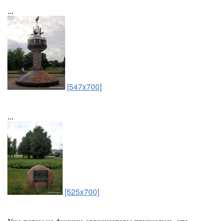
...
[547x700]
...
[525x700]