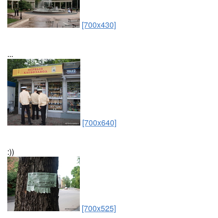
[700x430]
...
[700x640]
:))
[700x525]