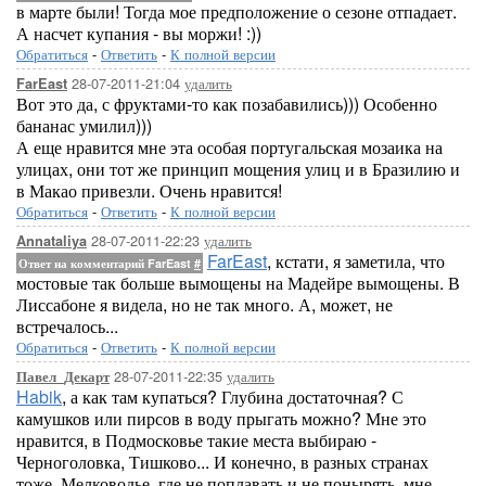
в марте были! Тогда мое предположение о сезоне отпадает.
А насчет купания - вы моржи! :))
Обратиться
-
Ответить
-
К полной версии
28-07-2011-21:04
удалить
FarEast
Вот это да, с фруктами-то как позабавились))) Особенно
бананас умилил)))
А еще нравится мне эта особая португальская мозаика на
улицах, они тот же принцип мощения улиц и в Бразилию и
в Макао привезли. Очень нравится!
Обратиться
-
Ответить
-
К полной версии
28-07-2011-22:23
удалить
Annataliya
FarEast
, кстати, я заметила, что
Ответ на комментарий FarEast
#
мостовые так больше вымощены на Мадейре вымощены. В
Лиссабоне я видела, но не так много. А, может, не
встречалось...
Обратиться
-
Ответить
-
К полной версии
28-07-2011-22:35
удалить
Павел_Декарт
Habik
, а как там купаться? Глубина достаточная? С
камушков или пирсов в воду прыгать можно? Мне это
нравится, в Подмосковье такие места выбираю -
Черноголовка, Тишково... И конечно, в разных странах
тоже. Мелководье, где не поплавать и не понырять, мне