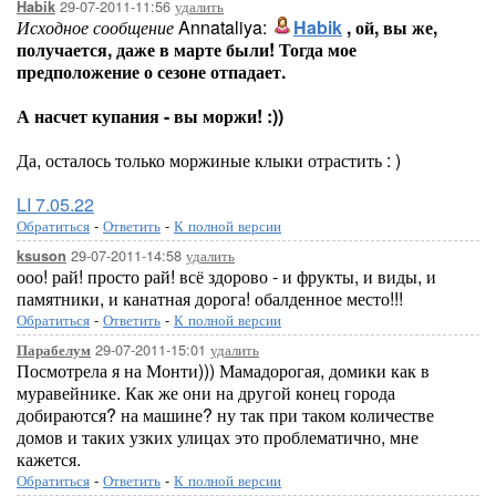
29-07-2011-11:56
удалить
Habik
Исходное сообщение
Annataliya:
Habik
, ой, вы же,
получается, даже в марте были! Тогда мое
предположение о сезоне отпадает.
А насчет купания - вы моржи! :))
Да, осталось только моржиные клыки отрастить : )
LI 7.05.22
Обратиться
-
Ответить
-
К полной версии
29-07-2011-14:58
удалить
ksuson
ооо! рай! просто рай! всё здорово - и фрукты, и виды, и
памятники, и канатная дорога! обалденное место!!!
Обратиться
-
Ответить
-
К полной версии
29-07-2011-15:01
удалить
Парабелум
Посмотрела я на Монти))) Мамадорогая, домики как в
муравейнике. Как же они на другой конец города
добираются? на машине? ну так при таком количестве
домов и таких узких улицах это проблематично, мне
кажется.
Обратиться
-
Ответить
-
К полной версии