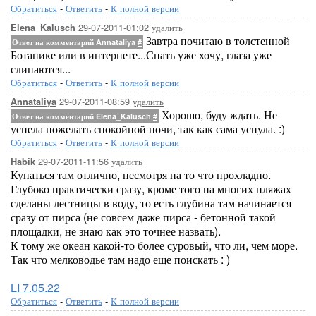
Обратиться
-
Ответить
-
К полной версии
29-07-2011-01:02
удалить
Elena_Kalusch
Завтра почитаю в толстенной
Ответ на комментарий Annataliya
#
Ботанике или в интернете...Спать уже хочу, глаза уже
слипаются...
Обратиться
-
Ответить
-
К полной версии
29-07-2011-08:59
удалить
Annataliya
Хорошо, буду ждать. Не
Ответ на комментарий Elena_Kalusch
#
успела пожелать спокойной ночи, так как сама уснула. :)
Обратиться
-
Ответить
-
К полной версии
29-07-2011-11:56
удалить
Habik
Купаться там отлично, несмотря на то что прохладно.
Глубоко практически сразу, кроме того на многих пляжах
сделаны лестницы в воду, то есть глубина там начинается
сразу от пирса (не совсем даже пирса - бетонной такой
площадки, не знаю как это точнее назвать).
К тому же океан какой-то более суровый, что ли, чем море.
Так что мелководье там надо еще поискать : )
LI 7.05.22
Обратиться
-
Ответить
-
К полной версии