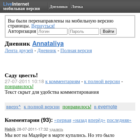
Live
Internet
Дневники
Личка
мобильная версия
Вы были перенаправлены на мобильную версию
страницы.
Вернуться!
Авторизация
Дневник
Annataliya
Лента друзей
-
Дневник
-
Полная версия
Саду цвесть!
27-07-2011 10:18
к комментариям
-
к полной версии
-
понравилось!
Текст скрыт для удобства комментирования
вверх^
к полной версии
понравилось!
в evernote
Комментарии (93):
«первая
«назад
вперёд»
последняя»
28-07-2011-17:32
удалить
Habik
Мы вот на Мадейре в марте купались. Но это было