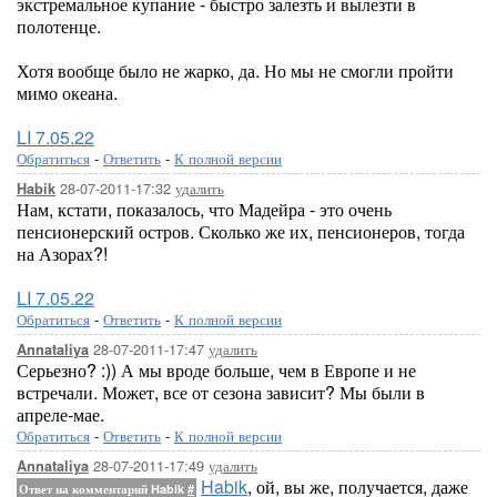
экстремальное купание - быстро залезть и вылезти в
полотенце.
Хотя вообще было не жарко, да. Но мы не смогли пройти
мимо океана.
LI 7.05.22
Обратиться
-
Ответить
-
К полной версии
28-07-2011-17:32
удалить
Habik
Нам, кстати, показалось, что Мадейра - это очень
пенсионерский остров. Сколько же их, пенсионеров, тогда
на Азорах?!
LI 7.05.22
Обратиться
-
Ответить
-
К полной версии
28-07-2011-17:47
удалить
Annataliya
Серьезно? :)) А мы вроде больше, чем в Европе и не
встречали. Может, все от сезона зависит? Мы были в
апреле-мае.
Обратиться
-
Ответить
-
К полной версии
28-07-2011-17:49
удалить
Annataliya
Habik
, ой, вы же, получается, даже
Ответ на комментарий Habik
#