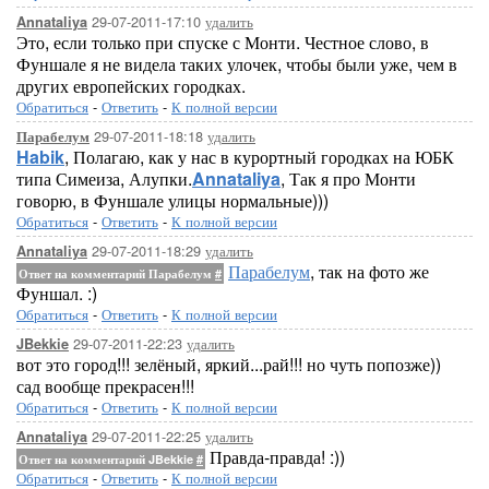
29-07-2011-17:10
удалить
Annataliya
Это, если только при спуске с Монти. Честное слово, в
Фуншале я не видела таких улочек, чтобы были уже, чем в
других европейских городках.
Обратиться
-
Ответить
-
К полной версии
29-07-2011-18:18
удалить
Парабелум
Habik
, Полагаю, как у нас в курортный городках на ЮБК
типа Симеиза, Алупки.
Annataliya
, Так я про Монти
говорю, в Фуншале улицы нормальные)))
Обратиться
-
Ответить
-
К полной версии
29-07-2011-18:29
удалить
Annataliya
Парабелум
, так на фото же
Ответ на комментарий Парабелум
#
Фуншал. :)
Обратиться
-
Ответить
-
К полной версии
29-07-2011-22:23
удалить
JBekkie
вот это город!!! зелёный, яркий...рай!!! но чуть попозже))
сад вообще прекрасен!!!
Обратиться
-
Ответить
-
К полной версии
29-07-2011-22:25
удалить
Annataliya
Правда-правда! :))
Ответ на комментарий JBekkie
#
Обратиться
-
Ответить
-
К полной версии