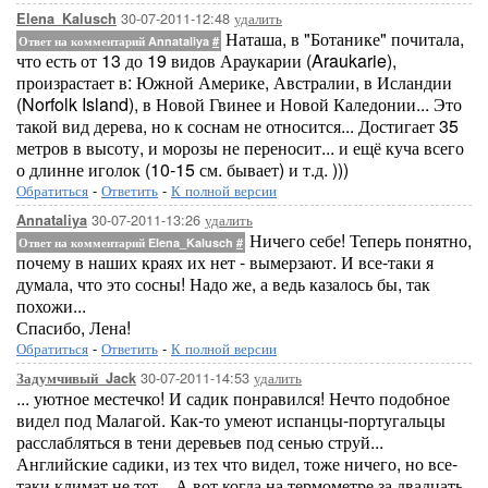
30-07-2011-12:48
удалить
Elena_Kalusch
Наташа, в "Ботанике" почитала,
Ответ на комментарий Annataliya
#
что есть от 13 до 19 видов Араукарии (Araukarie),
произрастает в: Южной Америке, Австралии, в Исландии
(Norfolk Island), в Новой Гвинее и Новой Каледонии... Это
такой вид дерева, но к соснам не относится... Достигает 35
метров в высоту, и морозы не переносит... и ещё куча всего
о длинне иголок (10-15 см. бывает) и т.д. )))
Обратиться
-
Ответить
-
К полной версии
30-07-2011-13:26
удалить
Annataliya
Ничего себе! Теперь понятно,
Ответ на комментарий Elena_Kalusch
#
почему в наших краях их нет - вымерзают. И все-таки я
думала, что это сосны! Надо же, а ведь казалось бы, так
похожи...
Спасибо, Лена!
Обратиться
-
Ответить
-
К полной версии
30-07-2011-14:53
удалить
Задумчивый_Jack
... уютное местечко! И садик понравился! Нечто подобное
видел под Малагой. Как-то умеют испанцы-португальцы
расслабляться в тени деревьев под сенью струй...
Английские садики, из тех что видел, тоже ничего, но все-
таки климат не тот... А вот когда на термометре за двадцать