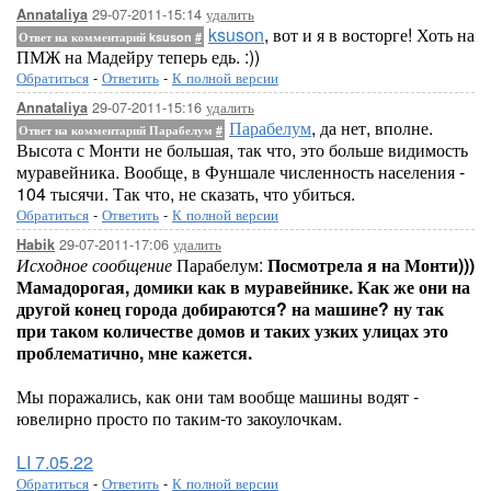
29-07-2011-15:14
удалить
Annataliya
ksuson
, вот и я в восторге! Хоть на
Ответ на комментарий ksuson
#
ПМЖ на Мадейру теперь едь. :))
Обратиться
-
Ответить
-
К полной версии
29-07-2011-15:16
удалить
Annataliya
Парабелум
, да нет, вполне.
Ответ на комментарий Парабелум
#
Высота с Монти не большая, так что, это больше видимость
муравейника. Вообще, в Фуншале численность населения -
104 тысячи. Так что, не сказать, что убиться.
Обратиться
-
Ответить
-
К полной версии
29-07-2011-17:06
удалить
Habik
Исходное сообщение
Парабелум:
Посмотрела я на Монти)))
Мамадорогая, домики как в муравейнике. Как же они на
другой конец города добираются? на машине? ну так
при таком количестве домов и таких узких улицах это
проблематично, мне кажется.
Мы поражались, как они там вообще машины водят -
ювелирно просто по таким-то закоулочкам.
LI 7.05.22
Обратиться
-
Ответить
-
К полной версии