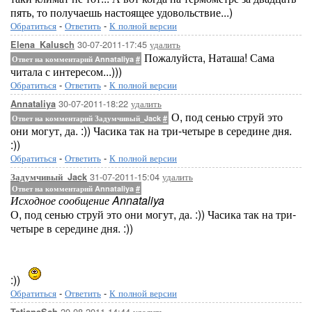
пять, то получаешь настоящее удовольствие...)
Обратиться
-
Ответить
-
К полной версии
30-07-2011-17:45
удалить
Elena_Kalusch
Пожалуйста, Наташа! Сама
Ответ на комментарий Annataliya
#
читала с интересом...)))
Обратиться
-
Ответить
-
К полной версии
30-07-2011-18:22
удалить
Annataliya
О, под сенью струй это
Ответ на комментарий Задумчивый_Jack
#
они могут, да. :)) Часика так на три-четыре в середине дня.
:))
Обратиться
-
Ответить
-
К полной версии
31-07-2011-15:04
удалить
Задумчивый_Jack
Ответ на комментарий Annataliya
#
Исходное сообщение Annataliya
О, под сенью струй это они могут, да. :)) Часика так на три-
четыре в середине дня. :))
:))
Обратиться
-
Ответить
-
К полной версии
20-08-2011-14:44
удалить