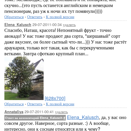
скучно...(это пусть останется английским и немецким
пенсионерам, раз уж к ночи их тут помянули)))))
Обратиться
-
Ответить
-
К полной версии
29-07-2011-00:34
удалить
Elena_Kalusch
Спасибо, Наташ, красота! Непонятный фрукт - точно
авокадо! У нас тоже продают два сорта, "шершавый" сорт
даже вкуснее, он более сытный что-ли...))) У нас тоже растёт
араукария, только вот такая, как бы с перекрученными
ветками. Завтра сфоткаю крупный план...
[628x700]
Обратиться
-
Ответить
-
К полной версии
29-07-2011-00:41
удалить
Annataliya
Elena_Kalusch
, да, у вас оно
Ответ на комментарий Elena_Kalusch
#
совсем другое. Наверное, сорта разные. :) А вообще,
интересно, они к соснам относятся или к чему?