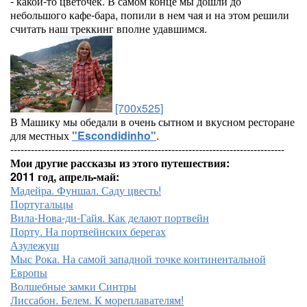
- какой-то цветочек. В самом конце мы дошли до
небольшого кафе-бара, попили в нем чая и на этом решили
считать наш треккинг вполне удавшимся.
[700x525]
В Машику мы обедали в очень сытном и вкусном ресторане
для местных
"Escondidinho"
.
--------------------------------------------------------------------------------
Мои другие рассказы из этого путешествия:
2011 год, апрель-май:
Мадейра. Фуншал. Саду цвесть!
Португальцы
Вила-Нова-ди-Гайя. Как делают портвейн
Порту. На портвейнских берегах
Азулежуш
Мыс Рока. На самой западной точке континентальной
Европы
Волшебные замки Синтры
Лиссабон. Белем. К мореплавателям!