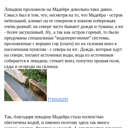
Левадиш проложили на Мадейре довольно-таки давно.
Смысл был в том, что, несмотря на то, что Мадейра - остров
небольшой, климат на ее северном и южном побережьях
очень разный: на севере часто бывают дожди и туманы, а юг
- более засушливый. Ну, а так как остров горный, то были
придуманы специальные "водоперегонные" системы,
проложенные с вершин гор (плато) по их склонам вниз к
населенным пунктам - с севера на юг. Дожди, которые идут
на севере, питают источники воды, вода из источников
собирается в левадиш, стекает вниз, попутно орошая поля,
сады и огороды на склонах.
[700x525]
Так, благодаря левадиш Мадейра стала полностью
обеспечена водой, и именно поэтому здесь так много
зелени, цветов, фруктов и овощей. А для туристов левадиш