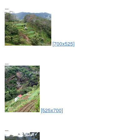
...
[700x525]
...
[525x700]
...