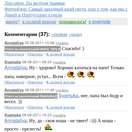
Лиссабон. На желтом трамвае
Фотообзор: Самый западный край света, или о том, как мы с
Даней в Португалию ездили
вверх^
к полной версии
понравилось!
в evernote
Комментарии (37):
«первая
«назад
05-08-2011-10:08
удалить
Annataliya
Спасибо! :)
Ответ на комментарий starry_fairy
#
Обратиться
-
Ответить
-
К полной версии
08-08-2011-08:34
удалить
Syamuka
Annataliya
, Ну - здорово! Хорошо кататься на папе! Только
папа, наверное, устал... Всем -
Обратиться
-
Ответить
-
К полной версии
08-08-2011-11:46
удалить
Annataliya
Syamuka
, нее, папа был бодр и
Ответ на комментарий Syamuka
#
весел. :))
Обратиться
-
Ответить
-
К полной версии
08-08-2011-16:23
удалить
Syamuka
Annataliya
, Ну, да - своя ноша - не тянет! :-))) А ноша -
просто - прелесть!