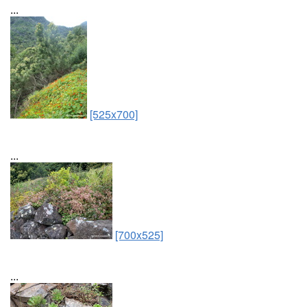
...
[525x700]
...
[700x525]
...