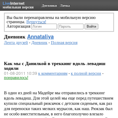
Live
Internet
Дневники
Личка
мобильная версия
Вы были перенаправлены на мобильную версию
страницы.
Вернуться!
Авторизация
Дневник
Annataliya
Лента друзей
-
Дневник
-
Полная версия
Как мы с Данилкой в треккинг вдоль левадиш
ходили
01-08-2011 10:39
к комментариям
-
к полной версии
-
понравилось!
В один из дней на Мадейре мы отправились в треккинг
вдоль левадиш. Для этой целей мы еще перед путешествием
купили специальный рюкзачок с детским сиденьем, как раз
для переноски таких мелких мурысов, как наш. Рюкзак был
не особо вместительным, в него благополучно влезало