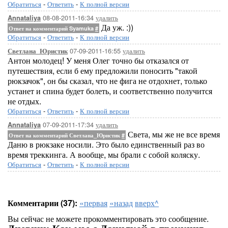
Обратиться
-
Ответить
-
К полной версии
08-08-2011-16:34
удалить
Annataliya
Да уж. :))
Ответ на комментарий Syamuka
#
Обратиться
-
Ответить
-
К полной версии
07-09-2011-16:55
удалить
Светлана_Юристик
Антон молодец! У меня Олег точно бы отказался от
путешествия, если б ему предложили поносить "такой
рюкзачок", он бы сказал, что не фига не отдохнет, только
устанет и спина будет болеть, и соответственно получится
не отдых.
Обратиться
-
Ответить
-
К полной версии
07-09-2011-17:34
удалить
Annataliya
Света, мы же не все время
Ответ на комментарий Светлана_Юристик
#
Даню в рюкзаке носили. Это было единственный раз во
время треккинга. А вообще, мы брали с собой коляску.
Обратиться
-
Ответить
-
К полной версии
Комментарии (37):
«первая
«назад
вверх^
Вы сейчас не можете прокомментировать это сообщение.
Дневник Как мы с Данилкой в треккинг