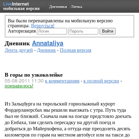
Live
Internet
Дневники
Личка
мобильная версия
Вы были перенаправлены на мобильную версию
страницы.
Вернуться!
Авторизация
Дневник
Annataliya
Лента друзей
-
Дневник
-
Полная версия
В горы по узкоколейке
05-08-2011 11:30
к комментариям
-
к полной версии
-
понравилось!
Из Зальцбурга на тирольский горнолыжный курорт
Фордерланерсбах мы решили выезжать с утра. Путь туда
был не близкий. Сначала нам на поезде предстояло доехать
до Енбаха, там сделать пересадку на другой поезд и
добраться до Майерхофена, а оттуда еще преодолеть десять
километров по горам на местном автобусе или на такси до