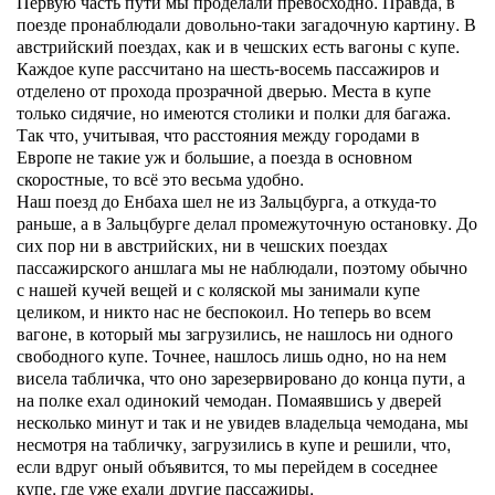
Первую часть пути мы проделали превосходно. Правда, в
поезде пронаблюдали довольно-таки загадочную картину. В
австрийский поездах, как и в чешских есть вагоны с купе.
Каждое купе рассчитано на шесть-восемь пассажиров и
отделено от прохода прозрачной дверью. Места в купе
только сидячие, но имеются столики и полки для багажа.
Так что, учитывая, что расстояния между городами в
Европе не такие уж и большие, а поезда в основном
скоростные, то всё это весьма удобно.
Наш поезд до Енбаха шел не из Зальцбурга, а откуда-то
раньше, а в Зальцбурге делал промежуточную остановку. До
сих пор ни в австрийских, ни в чешских поездах
пассажирского аншлага мы не наблюдали, поэтому обычно
с нашей кучей вещей и с коляской мы занимали купе
целиком, и никто нас не беспокоил. Но теперь во всем
вагоне, в который мы загрузились, не нашлось ни одного
свободного купе. Точнее, нашлось лишь одно, но на нем
висела табличка, что оно зарезервировано до конца пути, а
на полке ехал одинокий чемодан. Помаявшись у дверей
несколько минут и так и не увидев владельца чемодана, мы
несмотря на табличку, загрузились в купе и решили, что,
если вдруг оный объявится, то мы перейдем в соседнее
купе, где уже ехали другие пассажиры.