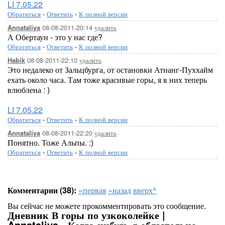
LI 7.05.22
Обратиться
-
Ответить
-
К полной версии
08-08-2011-20:14
удалить
Annataliya
А Обертаун - это у нас где?
Обратиться
-
Ответить
-
К полной версии
08-08-2011-22:10
удалить
Habik
Это недалеко от Зальцбурга, от остановки Атнанг-Пуххайм
ехать около часа. Там тоже красивые горы, я в них теперь
влюблена : )
LI 7.05.22
Обратиться
-
Ответить
-
К полной версии
08-08-2011-22:20
удалить
Annataliya
Понятно. Тоже Альпы. :)
Обратиться
-
Ответить
-
К полной версии
Комментарии (38):
«первая
«назад
вверх^
Вы сейчас не можете прокомментировать это сообщение.
Дневник В горы по узкоколейке |
Annataliya - Когда-нибудь я обязательно