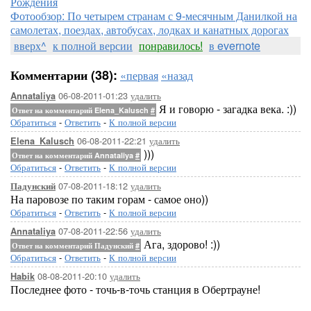
Рождения
Фотообзор: По четырем странам с 9-месячным Данилкой на
самолетах, поездах, автобусах, лодках и канатных дорогах
вверх^
к полной версии
понравилось!
в evernote
Комментарии (38):
«первая
«назад
06-08-2011-01:23
удалить
Annataliya
Я и говорю - загадка века. :))
Ответ на комментарий Elena_Kalusch
#
Обратиться
-
Ответить
-
К полной версии
06-08-2011-22:21
удалить
Elena_Kalusch
)))
Ответ на комментарий Annataliya
#
Обратиться
-
Ответить
-
К полной версии
07-08-2011-18:12
удалить
Падунский
На паровозе по таким горам - самое оно))
Обратиться
-
Ответить
-
К полной версии
07-08-2011-22:56
удалить
Annataliya
Ага, здорово! :))
Ответ на комментарий Падунский
#
Обратиться
-
Ответить
-
К полной версии
08-08-2011-20:10
удалить
Habik
Последнее фото - точь-в-точь станция в Обертрауне!