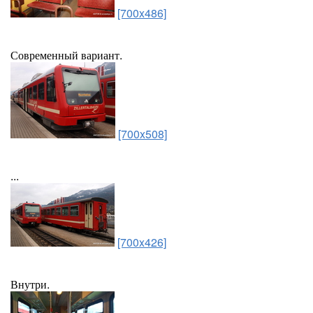
[700x486]
Современный вариант.
[700x508]
...
[700x426]
Внутри.