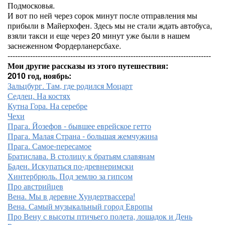
Подмосковья.
И вот по ней через сорок минут после отправления мы
прибыли в Майерхофен. Здесь мы не стали ждать автобуса,
взяли такси и еще через 20 минут уже были в нашем
заснеженном Фордерланерсбахе.
---------------------------------------------------------------------------------
Мои другие рассказы из этого путешествия:
2010 год, ноябрь:
Зальцбург. Там, где родился Моцарт
Седлец. На костях
Кутна Гора. На серебре
Чехи
Прага. Йозефов - бывшее еврейское гетто
Прага. Малая Страна - большая жемчужина
Прага. Самое-пересамое
Братислава. В столицу к братьям славянам
Баден. Искупаться по-древнеримски
Хинтербрюль. Под землю за гипсом
Про австрийцев
Вена. Мы в деревне Хундертвассера!
Вена. Самый музыкальный город Европы
Про Вену с высоты птичьего полета, лошадок и День