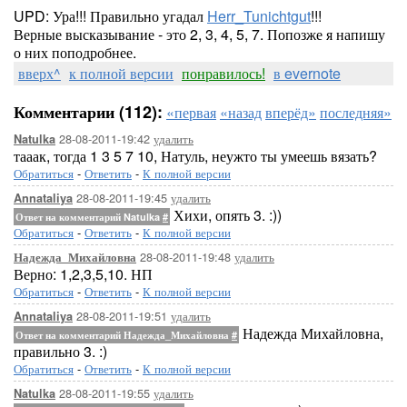
UPD: Ура!!! Правильно угадал
Herr_Tunichtgut
!!!
Верные высказывание - это 2, 3, 4, 5, 7. Попозже я напишу
о них поподробнее.
вверх^
к полной версии
понравилось!
в evernote
Комментарии (112):
«первая
«назад
вперёд»
последняя»
28-08-2011-19:42
удалить
Natulka
тааак, тогда 1 3 5 7 10, Натуль, неужто ты умеешь вязать?
Обратиться
-
Ответить
-
К полной версии
28-08-2011-19:45
удалить
Annataliya
Хихи, опять 3. :))
Ответ на комментарий Natulka
#
Обратиться
-
Ответить
-
К полной версии
28-08-2011-19:48
удалить
Надежда_Михайловна
Верно: 1,2,3,5,10. НП
Обратиться
-
Ответить
-
К полной версии
28-08-2011-19:51
удалить
Annataliya
Надежда Михайловна,
Ответ на комментарий Надежда_Михайловна
#
правильно 3. :)
Обратиться
-
Ответить
-
К полной версии
28-08-2011-19:55
удалить
Natulka