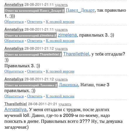
28-08-2011-21:11
удалить
Annataliya
Павел_Декарт
, так правильно
Ответ на комментарий Павел_Декарт
#
1. :)))
Обратиться
-
Ответить
-
К полной версии
28-08-2011-21:11
удалить
Annataliya
zimelena
, правильных 3. :))
Ответ на комментарий zimelena
#
Обратиться
-
Ответить
-
К полной версии
28-08-2011-21:12
удалить
Annataliya
Tharellethiel
, у тебя отгадали?
Ответ на комментарий Tharellethiel
#
:))
Правильных 3. :))
Обратиться
-
Ответить
-
К полной версии
28-08-2011-21:12
удалить
Annataliya
Лаконика
, Наташ, тоже 3
Ответ на комментарий Лаконика
#
правильных. :))
Обратиться
-
Ответить
-
К полной версии
28-08-2011-21:21
удалить
Tharellethiel
Annataliya
, У меня отгадали с трудом, после долгих
мучений loll. Давно, где-то в 2009-м по-моему, надо
поискать в дневе. Правильных всего 3??? Ну, ты девушка
загадочная:)