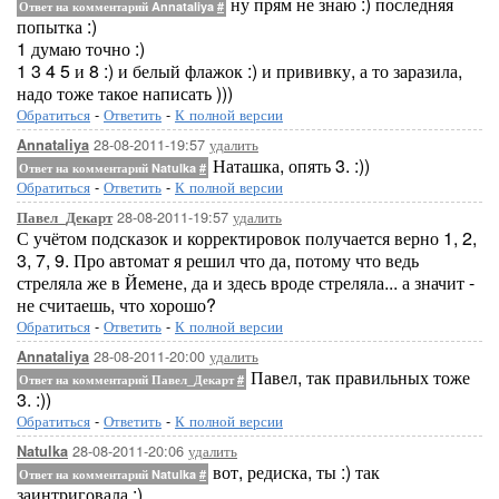
ну прям не знаю :) последняя
Ответ на комментарий Annataliya
#
попытка :)
1 думаю точно :)
1 3 4 5 и 8 :) и белый флажок :) и прививку, а то заразила,
надо тоже такое написать )))
Обратиться
-
Ответить
-
К полной версии
28-08-2011-19:57
удалить
Annataliya
Наташка, опять 3. :))
Ответ на комментарий Natulka
#
Обратиться
-
Ответить
-
К полной версии
28-08-2011-19:57
удалить
Павел_Декарт
С учётом подсказок и корректировок получается верно 1, 2,
3, 7, 9. Про автомат я решил что да, потому что ведь
стреляла же в Йемене, да и здесь вроде стреляла... а значит -
не считаешь, что хорошо?
Обратиться
-
Ответить
-
К полной версии
28-08-2011-20:00
удалить
Annataliya
Павел, так правильных тоже
Ответ на комментарий Павел_Декарт
#
3. :))
Обратиться
-
Ответить
-
К полной версии
28-08-2011-20:06
удалить
Natulka
вот, редиска, ты :) так
Ответ на комментарий Natulka
#
заинтриговала :)