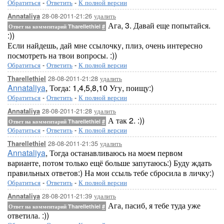
Обратиться
-
Ответить
-
К полной версии
28-08-2011-21:26
удалить
Annataliya
Ага, 3. Давай еще попытайся.
Ответ на комментарий Tharellethiel
#
:))
Если найдешь, дай мне ссылочку, плиз, очень интересно
посмотреть на твои вопросы. :))
Обратиться
-
Ответить
-
К полной версии
28-08-2011-21:28
удалить
Tharellethiel
Annataliya
, Тогда: 1,4,5,8,10 Угу, поищу:)
Обратиться
-
Ответить
-
К полной версии
28-08-2011-21:28
удалить
Annataliya
А так 2. :))
Ответ на комментарий Tharellethiel
#
Обратиться
-
Ответить
-
К полной версии
28-08-2011-21:35
удалить
Tharellethiel
Annataliya
, Тогда останавливаюсь на моем первом
варианте, потом только ещё больше запутаюсь:) Буду ждать
правильных ответов:) На мои ссыль тебе сбросила в личку:)
Обратиться
-
Ответить
-
К полной версии
28-08-2011-21:39
удалить
Annataliya
Ага, пасиб, я тебе туда уже
Ответ на комментарий Tharellethiel
#
ответила. :))