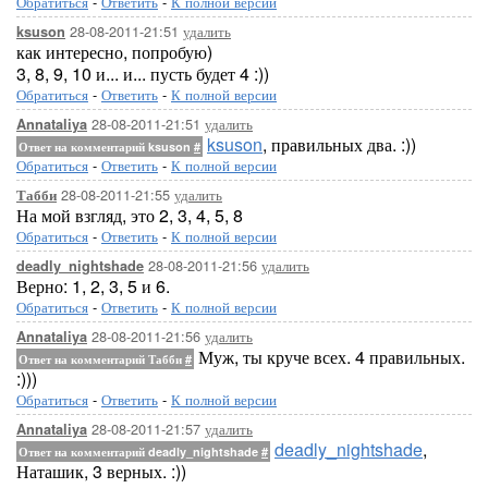
Обратиться
-
Ответить
-
К полной версии
28-08-2011-21:51
удалить
ksuson
как интересно, попробую)
3, 8, 9, 10 и... и... пусть будет 4 :))
Обратиться
-
Ответить
-
К полной версии
28-08-2011-21:51
удалить
Annataliya
ksuson
, правильных два. :))
Ответ на комментарий ksuson
#
Обратиться
-
Ответить
-
К полной версии
28-08-2011-21:55
удалить
Табби
На мой взгляд, это 2, 3, 4, 5, 8
Обратиться
-
Ответить
-
К полной версии
28-08-2011-21:56
удалить
deadly_nightshade
Верно: 1, 2, 3, 5 и 6.
Обратиться
-
Ответить
-
К полной версии
28-08-2011-21:56
удалить
Annataliya
Муж, ты круче всех. 4 правильных.
Ответ на комментарий Табби
#
:)))
Обратиться
-
Ответить
-
К полной версии
28-08-2011-21:57
удалить
Annataliya
deadly_nightshade
,
Ответ на комментарий deadly_nightshade
#
Наташик, 3 верных. :))