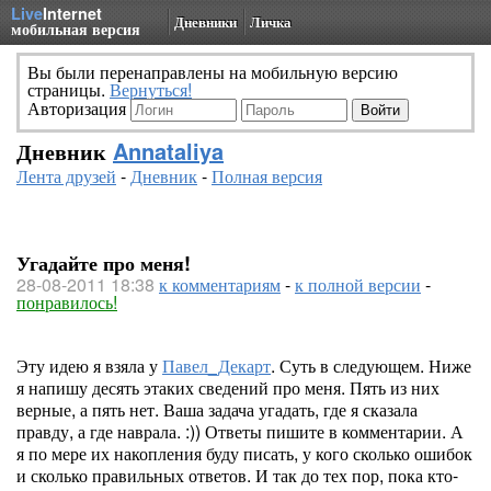
Live
Internet
Дневники
Личка
мобильная версия
Вы были перенаправлены на мобильную версию
страницы.
Вернуться!
Авторизация
Дневник
Annataliya
Лента друзей
-
Дневник
-
Полная версия
Угадайте про меня!
28-08-2011 18:38
к комментариям
-
к полной версии
-
понравилось!
Эту идею я взяла у
Павел_Декарт
. Суть в следующем. Ниже
я напишу десять этаких сведений про меня. Пять из них
верные, а пять нет. Ваша задача угадать, где я сказала
правду, а где наврала. :)) Ответы пишите в комментарии. А
я по мере их накопления буду писать, у кого сколько ошибок
и сколько правильных ответов. И так до тех пор, пока кто-