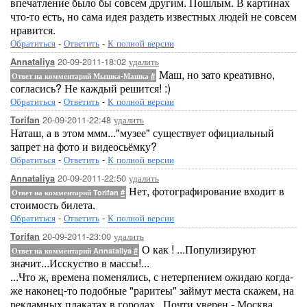
впечатление было бы совсем другим. Пошлым. В картинах
что-то есть, но сама идея раздеть известных людей не совсем
нравится.
Обратиться
-
Ответить
-
К полной версии
20-09-2011-18:02
удалить
Annataliya
Маш, но зато креативно,
Ответ на комментарий Мышка-Машка
#
согласись? Не каждый решится! :)
Обратиться
-
Ответить
-
К полной версии
20-09-2011-22:48
удалить
Torifan
Наташ, а в этом ммм..."музее" существует официальный
запрет на фото и видеосьёмку?
Обратиться
-
Ответить
-
К полной версии
20-09-2011-22:50
удалить
Annataliya
Нет, фотографирование входит в
Ответ на комментарий Torifan
#
стоимость билета.
Обратиться
-
Ответить
-
К полной версии
20-09-2011-23:00
удалить
Torifan
О как ! ...Популизируют
Ответ на комментарий Annataliya
#
значит...Исскуство в массы!...
...Что ж, времена поменялись, с нетерпением ожидаю когда-
же наконец-то подобные "раритеы" займут места скажем, на
рекламных плакатах в городах...Почти уверен - Москва