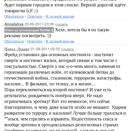
будет первым городом в этом списке. Верной дорогой идёте
товарисчи (с)! ;-)
Обратиться
-
Ответить
-
К полной версии
20-09-2011-23:06
удалить
Annataliya
Хехе, хотела бы я на такую
Ответ на комментарий Torifan
#
рекламу посмотреть. :))
Обратиться
-
Ответить
-
К полной версии
21-09-2011-02:02
удалить
Павел_Декарт
Фрейд установил два основных инстинкта - инстинкт
смерти и инстинкт жизни, который связан в том числе с
сексуальностью. Смерти у нас о-о-чень много, начиная от
героизации различных войн, от куликовской битвы до
отечественной войны, сталинизм, терроризм. катастрофы,
насилие... В фильмах, по телеку, и в жизни...
Пора переключиться на второй инстинкт! И уже есть
результаты, рождаемость попёрла вверх. Не надо
ограничивать эротику! Вот это немногое, что сейчас
благоприятно, и чему даже власти особо не мешают. Ударим
развратом по террору и насилию! Лучше больше трахаться и
**аться, чем стрелять и взрывать. Недоступность секса и
вообще эротики в ортодоксальных религиозных странах
(особенно исламских, но не только!), а также в сша как