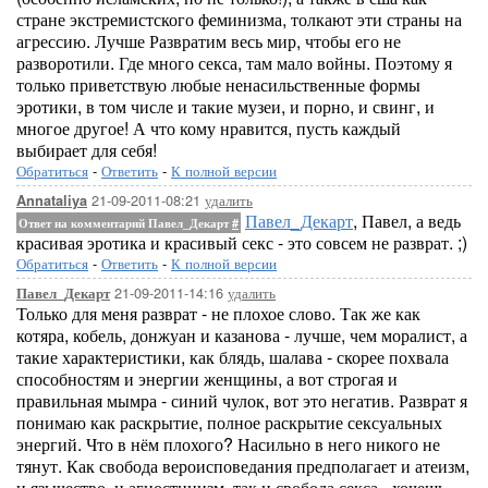
стране экстремистского феминизма, толкают эти страны на
агрессию. Лучше Развратим весь мир, чтобы его не
разворотили. Где много секса, там мало войны. Поэтому я
только приветствую любые ненасильственные формы
эротики, в том числе и такие музеи, и порно, и свинг, и
многое другое! А что кому нравится, пусть каждый
выбирает для себя!
Обратиться
-
Ответить
-
К полной версии
21-09-2011-08:21
удалить
Annataliya
Павел_Декарт
, Павел, а ведь
Ответ на комментарий Павел_Декарт
#
красивая эротика и красивый секс - это совсем не разврат. ;)
Обратиться
-
Ответить
-
К полной версии
21-09-2011-14:16
удалить
Павел_Декарт
Только для меня разврат - не плохое слово. Так же как
котяра, кобель, донжуан и казанова - лучше, чем моралист, а
такие характеристики, как блядь, шалава - скорее похвала
способностям и энергии женщины, а вот строгая и
правильная мымра - синий чулок, вот это негатив. Разврат я
понимаю как раскрытие, полное раскрытие сексуальных
энергий. Что в нём плохого? Насильно в него никого не
тянут. Как свобода вероисповедания предполагает и атеизм,
и язычество, и агностицизм, так и свобода секса - хочешь -