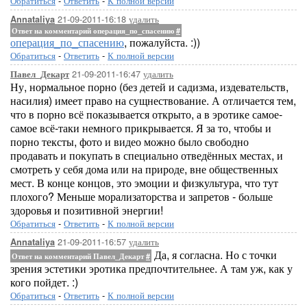
Обратиться
-
Ответить
-
К полной версии
21-09-2011-16:18
удалить
Annataliya
Ответ на комментарий операция_по_спасению
#
операция_по_спасению
, пожалуйста. :))
Обратиться
-
Ответить
-
К полной версии
21-09-2011-16:47
удалить
Павел_Декарт
Ну, нормальное порно (без детей и садизма, издевательств,
насилия) имеет право на сущнествование. А отличается тем,
что в порно всё показывается открыто, а в эротике самое-
самое всё-таки немного прикрывается. Я за то, чтобы и
порно тексты, фото и видео можно было свободно
продавать и покупать в специально отведённых местах, и
смотреть у себя дома или на природе, вне общественных
мест. В конце концов, это эмоции и физкультура, что тут
плохого? Меньше морализаторства и запретов - больше
здоровья и позитивной энергии!
Обратиться
-
Ответить
-
К полной версии
21-09-2011-16:57
удалить
Annataliya
Да, я согласна. Но с точки
Ответ на комментарий Павел_Декарт
#
зрения эстетики эротика предпочтительнее. А там уж, как у
кого пойдет. :)
Обратиться
-
Ответить
-
К полной версии