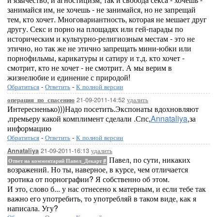
занимайся им, не хочешь - не занимайся, но не запрещай
тем, кто хочет. Многовариантность, которая не мешает друг
другу. Секс и порно на площадях или гей-парады по
историческим и культурно-религиозным местам - это не
этично, но так же не этично запрещать мини-юбки или
порнофильмы, карикатуры и сатиру и т.д. кто хочет -
смотрит, кто не хочет - не смотрит. А мы верим в
жизнелюбие и единение с природой!
Обратиться
-
Ответить
-
К полной версии
21-09-2011-14:52
удалить
операция_по_спасению
Интересненько)))Надо посетить.Экспонаты вдохновляют
,премьеру какой комплимент сделали .Спс,
Annataliya
,за
информацию
Обратиться
-
Ответить
-
К полной версии
21-09-2011-16:13
удалить
Annataliya
Павел, по сути, никаких
Ответ на комментарий Павел_Декарт
#
возражений. Но ты, наверное, в курсе, чем отличается
эротика от порнографии? Я собственно об этом.
И это, слово б... у нас отнесено к матерным, и если тебе так
важно его употребить, то употребляй в таком виде, как я
написала. Угу?