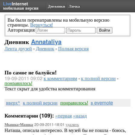
Live
Internet
Дневники
Личка
мобильная версия
Вы были перенаправлены на мобильную версию
страницы.
Вернуться!
Авторизация
Дневник
Annataliya
Лента друзей
-
Дневник
-
Полная версия
По самое не балуйся!
19-09-2011 09:02
к комментариям
-
к полной версии
-
понравилось!
Текст скрыт для удобства комментирования
вверх^
к полной версии
понравилось!
в evernote
Комментарии (109):
«первая
«назад
20-09-2011-18:01
удалить
Мышка-Машка
Наташа, описала интересно. В музей бы не пошла - боюсь,