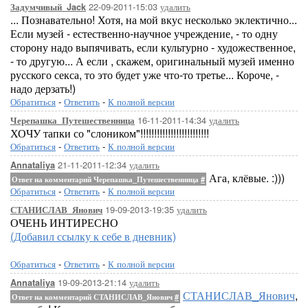
22-09-2011-15:03
удалить
Задумчивый_Jack
... Познавательно! Хотя, на мой вкус несколько эклектично...
Если музей - естественно-научное учреждение, - то одну
сторону надо выпячивать, если культурно - художественное,
- то другую... А если , скажем, оригинальный музей именно
русского секса, то это будет уже что-то третье... Короче, -
надо дерзать!)
Обратиться
-
Ответить
-
К полной версии
16-11-2011-14:34
удалить
Черепашка_Путешественница
ХОЧУ тапки со "слоником"!!!!!!!!!!!!!!!!!!!!!!!!!
Обратиться
-
Ответить
-
К полной версии
21-11-2011-12:34
удалить
Annataliya
Ага, клёвые. :)))
Ответ на комментарий Черепашка_Путешественница
#
Обратиться
-
Ответить
-
К полной версии
19-09-2013-19:35
удалить
СТАНИСЛАВ_Янович
ОЧЕНЬ ИНТИРЕСНО
(Добавил ссылку к себе в дневник)
Обратиться
-
Ответить
-
К полной версии
19-09-2013-21:14
удалить
Annataliya
СТАНИСЛАВ_Янович
,
Ответ на комментарий СТАНИСЛАВ_Янович
#