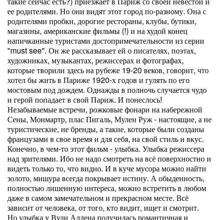
такие сейчас есть?) приезжает в Париж со своей невестой и
ее родителями. Но они видят этот город по-разному. Она с
родителями пробки, дорогие рестораны, клубы, бутики,
магазины, американские фильмы (!) и на худой конец
напичканные туристами достопримечательности из серии
"must see". Он же рассказывает ей о писателях, поэтах,
художниках, музыкантах, режиссерах и фотографах,
которые творили здесь на рубеже 19-20 веков, говорит, что
хотел бы жить в Париже 1920-х годов и гулять по его
мостовым под дождем. Однажды в полночь случается чудо
и герой попадает в свой Париж. И понеслось!
Незабываемые встречи, рожковые фонари на набережной
Сены, Монмартр, плас Пигаль, Мулен Руж - настоящие, а не
туристические, не бренды, а такие, которые были созданы
французами в свое время и для себя, на свой стиль и вкус.
Конечно, в чем-то этот фильм - улыбка. Улыбка режиссера
над зрителями. Ибо не надо смотреть на всё поверхностно и
видеть только то, что видно. И в куче мусора можно найти
золото, мишура всегда покрывает истину. А обыденность,
полностью лишенную интереса, можно встретить в любом
даже в самом замечательном и прекрасном месте. Всё
зависит от человека, от того, кто видит, ищет и смотрит.
Но улыбка у Вуди Аллена получилась романтичная и