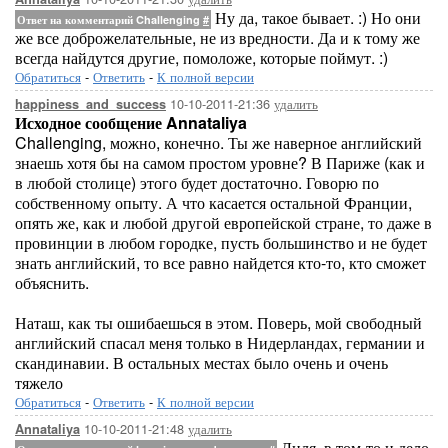
Ну да, такое бывает. :) Но они
Ответ на комментарий Challenging
#
же все доброжелательные, не из вредности. Да и к тому же
всегда найдутся другие, помоложе, которые поймут. :)
Обратиться
-
Ответить
-
К полной версии
10-10-2011-21:36
удалить
happiness_and_success
Исходное сообщение Annataliya
Challenging, можно, конечно. Ты же наверное английский
знаешь хотя бы на самом простом уровне? В Париже (как и
в любой столице) этого будет достаточно. Говорю по
собственному опыту. А что касается остальной Франции,
опять же, как и любой другой европейской стране, то даже в
провинции в любом городке, пусть большинство и не будет
знать английский, то все равно найдется кто-то, кто сможет
объяснить.
Наташ, как ты ошибаешься в этом. Поверь, мой свободный
английский спасал меня только в Нидерландах, германии и
скандинавии. В остальных местах было очень и очень
тяжело
Обратиться
-
Ответить
-
К полной версии
10-10-2011-21:48
удалить
Annataliya
Лиля, в том-то и дело,