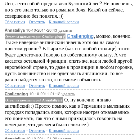
Лен, а что собой представлял Булонский лес? Не поверишь,
но я его знаю только по романам Золя. Какой он сейчас,
совершенно без понятия. :))
Обратиться
-
Ответить
-
К полной версии
10-10-2011-20:43
удалить
Annataliya
Challenging
, можно, конечно.
Ответ на комментарий Challenging
#
Ты же наверное английский знаешь хотя бы на самом
простом уровне? В Париже (как и в любой столице) этого
будет достаточно. Говорю по собственному опыту. А что
касается остальной Франции, опять же, как и любой другой
европейской стране, то даже в провинции в любом городке,
пусть большинство и не будет знать английский, то все
равно найдется кто-то, кто сможет объяснить.
Обратиться
-
Ответить
-
К полной версии
10-10-2011-21:12
удалить
Challenging
О, ну конечно, я знаю
Ответ на комментарий Annataliya
#
английский :) Просто помню, как в Германии в маленьких
городках попадались люди, которые наотрез отказывались
его понимать, так что с ними приходилось говорить на
немецком, что для меня было сложнее.)
Обратиться
-
Ответить
-
К полной версии
10-10-2011-21:30
удалить
Annataliya