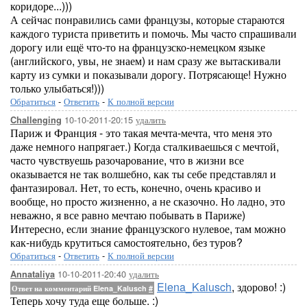
коридоре...)))
А сейчас понравились сами французы, которые стараются
каждого туриста приветить и помочь. Мы часто спрашивали
дорогу или ещё что-то на французско-немецком языке
(английского, увы, не знаем) и нам сразу же вытаскивали
карту из сумки и показывали дорогу. Потрясающе! Нужно
только улыбаться!)))
Обратиться
-
Ответить
-
К полной версии
10-10-2011-20:15
удалить
Challenging
Париж и Франция - это такая мечта-мечта, что меня это
даже немного напрягает.) Когда сталкиваешься с мечтой,
часто чувствуешь разочарование, что в жизни все
оказывается не так волшебно, как ты себе представлял и
фантазировал. Нет, то есть, конечно, очень красиво и
вообще, но просто жизненно, а не сказочно. Но ладно, это
неважно, я все равно мечтаю побывать в Париже)
Интересно, если знание французского нулевое, там можно
как-нибудь крутиться самостоятельно, без туров?
Обратиться
-
Ответить
-
К полной версии
10-10-2011-20:40
удалить
Annataliya
Elena_Kalusch
, здорово! :)
Ответ на комментарий Elena_Kalusch
#
Теперь хочу туда еще больше. :)