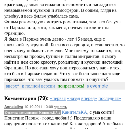
красивая, давшая возможность вспомнить и насладиться
незабываемой музыкой и атмосферой. В общем, глядя на
улыбку, я весь фильм улыбалась сама.
Фильм рекомендую смотреть романтикам, тем, кто без ума
от Парижа, или, кого, как меня, почему-то клинит на
Францию.
Я была в Париже очень давно - лет 15 назад, еще с
школьной тургруппой. Была всего три дня, и если честно, то
очень хочу побывать там еще. Мне почему-то кажется, что,
несмотря на пробки, бутики и толпы мигрантов, я смогу
найти в нем свою красоту, романтику и кусочки настоящей
Франции. Но все-таки хочу поинтересоваться у вас - у тех,
кто был в Париже недавно. Что у вас было такое настояще-
парижское, что вам удалось там поймать и ощутить?
вверх^
к полной версии
понравилось!
в evernote
Комментарии (79):
«первая
«назад
вперёд»
последняя»
10-10-2011-10:09
удалить
Annataliya
КанительКА
, с ума сойти!
Ответ на комментарий КанительКА
#
Поистине Париж - город любви! :) Представляю ваши
ощущение после таких каникул! Как же здорово! А не было