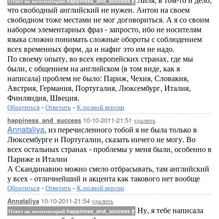
Ответ на комментарий happiness_and_success
#
что свободный английский не нужен. Антон на своем
свободном тоже местами не мог договориться. А я со своим
набором элементарных фраз - запросто, ибо не носителям
языка сложно понимать сложные обороты с соблюдением
всех временных форм, да и нафиг это им не надо.
По своему опыту, во всех европейских странах, где мы
были, с общением на английском (в том виде, как я
написала) проблем не было: Париж, Чехия, Словакия,
Австрия, Германия, Португалия, Люксембург, Италия,
Финляндия, Швеция.
Обратиться
-
Ответить
-
К полной версии
10-10-2011-21:51
удалить
happiness_and_success
Annataliya
, из перечисленного тобой я не была только в
Люксембурге и Португалии, сказать ничего не могу. Во
всех остальных странах - проблемы у меня были, особенно в
Париже и Италии
А Скандинавию можно смело отбрасывать, там английский
у всех - отличнейший и акцента как такового нет вообще
Обратиться
-
Ответить
-
К полной версии
10-10-2011-21:54
удалить
Annataliya
Ну, я тебе написала
Ответ на комментарий happiness_and_success
#