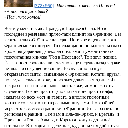
[373x560]
- Мне опять хочется в Париж!
- А ты там уже был?
- Нет, уже хотел!
Вот и у меня так же. Правда, в Париже я была. Но в
последнее время меня прямо-таки клинит на Францию. Вы
верите в знаки? Я тоже не верю. Но такое ощущение, что
Франция мне их подает. То неожиданно попадется на глаза
вроде бы убранная далеко на стеллажи и уже читанная-
перечитанная книжка "Год в Провансе". То вдруг певица
Ёлка запоет свою песню - честно, еще неделю назад я даже
не знала о ее существовании. То случайно начнут
открываться сайты, связанные с Францией. Кстати, друзья,
пользуясь случаем, хочу порекомендовать вам один сайт,
как раз на него-то я и вышла вот так же, можно сказать,
случайно. Там не просто тупо статьи и не просто инфа,
нарытая со всех мест интернета, а вполне грамотный
контент со всякими интересными штуками. По крайней
мере, что касается странички о Франции. Инфа разбита по
регионам Франции. Там вам и Иль-де-Франс, и Бретань, и
Прованс, и Рона - Альпы, и Корсика, кому надо, и всё
остальное. В каждом разделе: как, куда и на чем добраться,