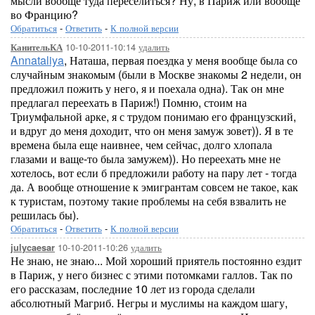
мысли вообще туда переселиться? Ну, в Париж или вообще
во Францию?
Обратиться
-
Ответить
-
К полной версии
10-10-2011-10:14
удалить
КанительКА
Annataliya
, Наташа, первая поездка у меня вообще была со
случайным знакомым (были в Москве знакомы 2 недели, он
предложил пожить у него, я и поехала одна). Так он мне
предлагал переехать в Париж!) Помню, стоим на
Триумфальной арке, я с трудом понимаю его французский,
и вдруг до меня доходит, что он меня замуж зовет)). Я в те
времена была еще наивнее, чем сейчас, долго хлопала
глазами и ваще-то была замужем)). Но переехать мне не
хотелось, вот если б предложили работу на пару лет - тогда
да. А вообще отношение к эмигрантам совсем не такое, как
к туристам, поэтому такие проблемы на себя взвалить не
решилась бы).
Обратиться
-
Ответить
-
К полной версии
10-10-2011-10:26
удалить
julycaesar
Не знаю, не знаю... Мой хороший приятель постоянно ездит
в Париж, у него бизнес с этими потомками галлов. Так по
его рассказам, последние 10 лет из города сделали
абсолютный Магриб. Негры и муслимы на каждом шагу,