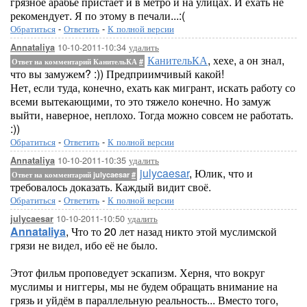
грязное арабьё пристаёт и в метро и на улицах. И ехать не
рекомендует. Я по этому в печали...:(
Обратиться
-
Ответить
-
К полной версии
10-10-2011-10:34
удалить
Annataliya
КанительКА
, хехе, а он знал,
Ответ на комментарий КанительКА
#
что вы замужем? :)) Предприимчивый какой!
Нет, если туда, конечно, ехать как мигрант, искать работу со
всеми вытекающими, то это тяжело конечно. Но замуж
выйти, наверное, неплохо. Тогда можно совсем не работать.
:))
Обратиться
-
Ответить
-
К полной версии
10-10-2011-10:35
удалить
Annataliya
julycaesar
, Юлик, что и
Ответ на комментарий julycaesar
#
требовалось доказать. Каждый видит своё.
Обратиться
-
Ответить
-
К полной версии
10-10-2011-10:50
удалить
julycaesar
Annataliya
, Что то 20 лет назад никто этой муслимской
грязи не видел, ибо её не было.
Этот фильм проповедует эскапизм. Херня, что вокруг
муслимы и ниггеры, мы не будем обращать внимание на
грязь и уйдём в параллельную реальность... Вместо того,