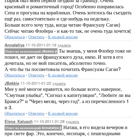
Париж был моей первой пездкой за границу. Очень
красивый и романтичный город! Особенно понравилась
Сена и прогулка на корабликах. Очень хотелось бы съездить
ещё раз, самостоятельно и где-нибудь на недельку.
Больше всего хочу туда, когда читаю Франсуазу Саган)
Сейчас читаю Флобера - и как-то так, не очень туда хочется(
Обратиться
-
Ответить
-
К полной версии
11-10-2011-01:19
удалить
Annataliya
Ты знаешь, у меня Флобер тоже не
Ответ на комментарий JBekkie
#
пошел, не дает он французского духа, имхо. И хотя я его
дочитала, но не мой писатель, абсолютно точно.
А что бы ты посоветовала почитать Франсуазы Саган?
Обратиться
-
Ответить
-
К полной версии
11-10-2011-01:22
удалить
JBekkie
Мне у неё многое нравится, но больше всего, наверное,
"Смутная улыбка", "Сигнал к капитуляции", "Любите ли вы
Брамса?" и "Через месяц, через год". а из перечисленного 1
и 3.
Обратиться
-
Ответить
-
К полной версии
11-10-2011-01:28
удалить
Elena_Kalusch
Наташ, я его видела вечером и
Ответ на комментарий Annataliya
#
при свете фар. Это, конечно, лесопарк, с пешеходными