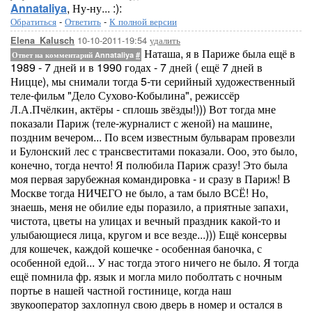
Annataliya
, Ну-ну... :):
Обратиться
-
Ответить
-
К полной версии
10-10-2011-19:54
удалить
Elena_Kalusch
Наташа, я в Париже была ещё в
Ответ на комментарий Annataliya
#
1989 - 7 дней и в 1990 годах - 7 дней ( ещё 7 дней в
Ницце), мы снимали тогда 5-ти серийный художественный
теле-фильм "Дело Сухово-Кобылина", режиссёр
Л.А.Пчёлкин, актёры - сплошь звёзды!))) Вот тогда мне
показали Париж (теле-журналист с женой) на машине,
поздним вечером... По всем известным бульварам провезли
и Булонский лес с трансвеститами показали. Ооо, это было,
конечно, тогда нечто! Я полюбила Париж сразу! Это была
моя первая зарубежная командировка - и сразу в Париж! В
Москве тогда НИЧЕГО не было, а там было ВСЁ! Но,
знаешь, меня не обилие еды поразило, а приятные запахи,
чистота, цветы на улицах и вечный праздник какой-то и
улыбающиеся лица, кругом и все везде...))) Ещё консервы
для кошечек, каждой кошечке - особенная баночка, с
особенной едой... У нас тогда этого ничего не было. Я тогда
ещё помнила фр. язык и могла мило поболтать с ночным
портье в нашей частной гостинице, когда наш
звукооператор захлопнул свою дверь в номер и остался в