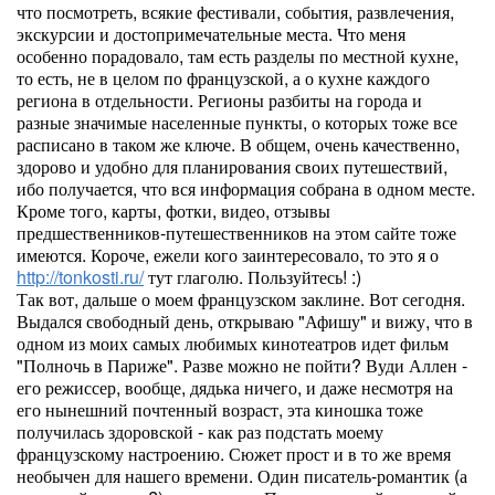
что посмотреть, всякие фестивали, события, развлечения,
экскурсии и достопримечательные места. Что меня
особенно порадовало, там есть разделы по местной кухне,
то есть, не в целом по французской, а о кухне каждого
региона в отдельности. Регионы разбиты на города и
разные значимые населенные пункты, о которых тоже все
расписано в таком же ключе. В общем, очень качественно,
здорово и удобно для планирования своих путешествий,
ибо получается, что вся информация собрана в одном месте.
Кроме того, карты, фотки, видео, отзывы
предшественников-путешественников на этом сайте тоже
имеются. Короче, ежели кого заинтересовало, то это я о
http://tonkosti.ru/
тут глаголю. Пользуйтесь! :)
Так вот, дальше о моем французском заклине. Вот сегодня.
Выдался свободный день, открываю "Афишу" и вижу, что в
одном из моих самых любимых кинотеатров идет фильм
"Полночь в Париже". Разве можно не пойти? Вуди Аллен -
его режиссер, вообще, дядька ничего, и даже несмотря на
его нынешний почтенный возраст, эта киношка тоже
получилась здоровской - как раз подстать моему
французскому настроению. Сюжет прост и в то же время
необычен для нашего времени. Один писатель-романтик (а