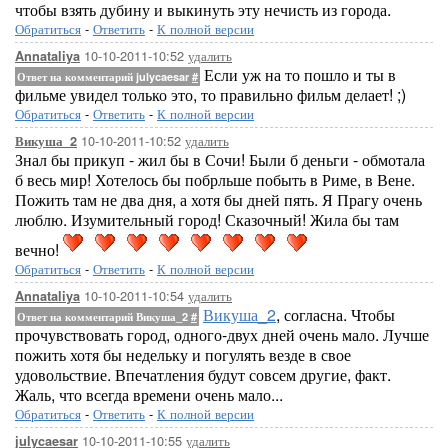
чтобы взять дубину и выкинуть эту нечисть из города.
Обратиться
-
Ответить
-
К полной версии
10-10-2011-10:52
удалить
Annataliya
Если уж на то пошло и ты в
Ответ на комментарий julycaesar
#
фильме увидел только это, то правильно фильм делает! ;)
Обратиться
-
Ответить
-
К полной версии
10-10-2011-10:52
удалить
Викуша_2
Знал бы прикуп - жил бы в Сочи! Были б деньги - обмотала
б весь мир! Хотелось бы побрльше побыть в Риме, в Вене.
Пожить там не два дня, а хотя бы дней пять. Я Прагу очень
люблю. Изумительный город! Сказочный! Жила бы там
вечно!
Обратиться
-
Ответить
-
К полной версии
10-10-2011-10:54
удалить
Annataliya
Викуша_2
, согласна. Чтобы
Ответ на комментарий Викуша_2
#
прочувствовать город, одного-двух дней очень мало. Лучше
пожить хотя бы недельку и погулять везде в свое
удовольствие. Впечатления будут совсем другие, факт.
Жаль, что всегда времени очень мало...
Обратиться
-
Ответить
-
К полной версии
10-10-2011-10:55
удалить
julycaesar