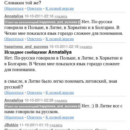
Словакии той же?
Обратиться
-
Ответить
-
К полной версии
10-10-2011-22:16
удалить
Annataliya
Нет. По-русски
Ответ на комментарий happiness_and_success
#
говорили в Польше, в Литве, в Хорватии и в Болгарии. В
Чехии мне показался язык гораздо сложнее для понимания.
Обратиться
-
Ответить
-
К полной версии
10-10-2011-22:18
удалить
happiness_and_success
Исходное сообщение Annataliya
Нет. По-русски говорили в Польше, в Литве, в Хорватии и
в Болгарии. В Чехии мне показался язык гораздо сложнее
для понимания.
в смысле, в Литве было легко понимать литовский, зная
русский?
Обратиться
-
Ответить
-
К полной версии
10-10-2011-22:26
удалить
Annataliya
Нет. :) В Литве все с
Ответ на комментарий happiness_and_success
#
нами говорили на русском.
Обратиться
-
Ответить
-
К полной версии
11-10-2011-01:13
удалить
JBekkie