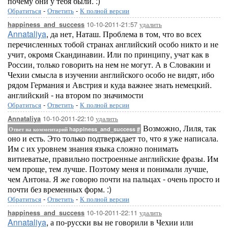
почему они у тебя были. :)
Обратиться
-
Ответить
-
К полной версии
10-10-2011-21:57
удалить
happiness_and_success
Annataliya
, да нет, Наташ. Проблема в том, что во всех
перечисленных тобой странах английский особо никто и не
учит, окромя Скандинавии. Или по принципу, учат как в
России, только говорить на нем не могут. А в Словакии и
Чехии смысла в изучении английского особо не видят, ибо
рядом Германия и Австрия и куда важнее знать немецкий.
английский - на втором по значимости
Обратиться
-
Ответить
-
К полной версии
10-10-2011-22:10
удалить
Annataliya
Возможно, Лиля, так
Ответ на комментарий happiness_and_success
#
оно и есть. Это только подтверждает то, что я уже написала.
Им с их уровнем знания языка сложно понимать
витиеватые, правильно построенные английские фразы. Им
чем проще, тем лучше. Поэтому меня и понимали лучше,
чем Антона. Я же говорю почти на пальцах - очень просто и
почти без временных форм. :)
Обратиться
-
Ответить
-
К полной версии
10-10-2011-22:11
удалить
happiness_and_success
Annataliya
, а по-русски вы не говорили в Чехии или