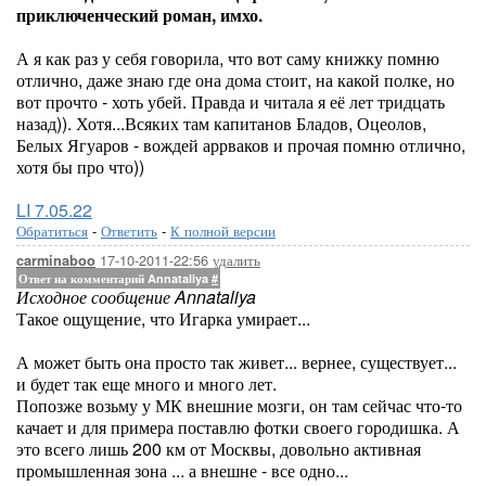
приключенческий роман, имхо.
А я как раз у себя говорила, что вот саму книжку помню
отлично, даже знаю где она дома стоит, на какой полке, но
вот прочто - хоть убей. Правда и читала я её лет тридцать
назад)). Хотя...Всяких там капитанов Бладов, Оцеолов,
Белых Ягуаров - вождей аррваков и прочая помню отлично,
хотя бы про что))
LI 7.05.22
Обратиться
-
Ответить
-
К полной версии
17-10-2011-22:56
удалить
carminaboo
Ответ на комментарий Annataliya
#
Исходное сообщение Annataliya
Такое ощущение, что Игарка умирает...
А может быть она просто так живет... вернее, существует...
и будет так еще много и много лет.
Попозже возьму у МК внешние мозги, он там сейчас что-то
качает и для примера поставлю фотки своего городишка. А
это всего лишь 200 км от Москвы, довольно активная
промышленная зона ... а внешне - все одно...