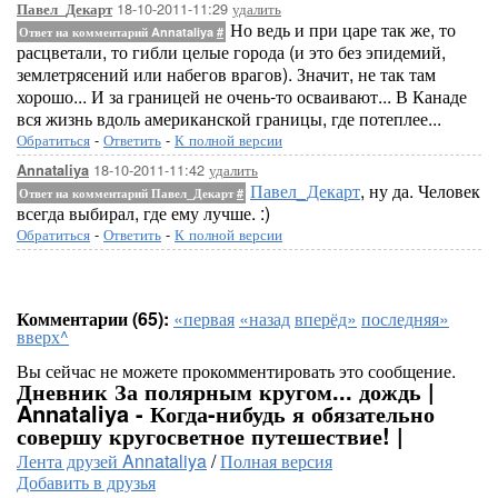
18-10-2011-11:29
удалить
Павел_Декарт
Но ведь и при царе так же, то
Ответ на комментарий Annataliya
#
расцветали, то гибли целые города (и это без эпидемий,
землетрясений или набегов врагов). Значит, не так там
хорошо... И за границей не очень-то осваивают... В Канаде
вся жизнь вдоль американской границы, где потеплее...
Обратиться
-
Ответить
-
К полной версии
18-10-2011-11:42
удалить
Annataliya
Павел_Декарт
, ну да. Человек
Ответ на комментарий Павел_Декарт
#
всегда выбирал, где ему лучше. :)
Обратиться
-
Ответить
-
К полной версии
Комментарии (65):
«первая
«назад
вперёд»
последняя»
вверх^
Вы сейчас не можете прокомментировать это сообщение.
Дневник За полярным кругом... дождь |
Annataliya - Когда-нибудь я обязательно
совершу кругосветное путешествие! |
Лента друзей Annataliya
/
Полная версия
Добавить в друзья