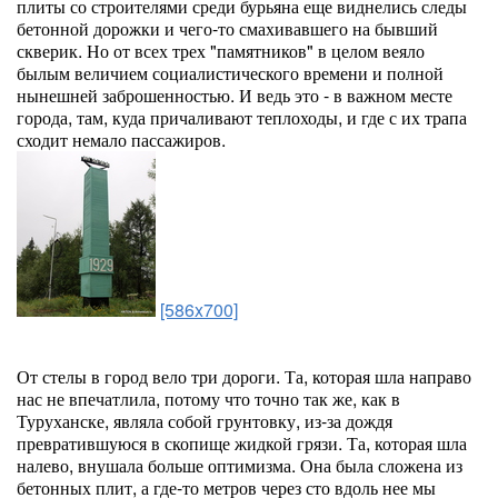
плиты со строителями среди бурьяна еще виднелись следы
бетонной дорожки и чего-то смахивавшего на бывший
скверик. Но от всех трех "памятников" в целом веяло
былым величием социалистического времени и полной
нынешней заброшенностью. И ведь это - в важном месте
города, там, куда причаливают теплоходы, и где с их трапа
сходит немало пассажиров.
[586x700]
От стелы в город вело три дороги. Та, которая шла направо
нас не впечатлила, потому что точно так же, как в
Туруханске, являла собой грунтовку, из-за дождя
превратившуюся в скопище жидкой грязи. Та, которая шла
налево, внушала больше оптимизма. Она была сложена из
бетонных плит, а где-то метров через сто вдоль нее мы