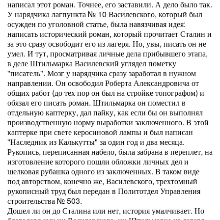
написал этот роман. Точнее, его заставили. А дело было так.
У нарядчика лагпункта № 10 Василевского, который был
осужден по уголовной статье, была навязчивая идея:
написать исторический роман, который прочитает Сталин и
за это сразу освободит его из лагеря. Но, увы, писать он не
умел. И тут, просматривая личные дела прибывшего этапа,
в деле Штильмарка Василевский углядел пометку
"писатель". Мозг у нарядчика сразу заработал в нужном
направлении. Он освободил Роберта Александровича от
общих работ (до тех пор он был на стройке топографом) и
обязал его писать роман. Штильмарка он поместил в
отдельную каптерку, дал пайку, как если бы он выполнял
производственную норму выработки заключенного. В этой
каптерке при свете керосиновой лампы и был написан
"Наследник из Калькутты" за один год и два месяца.
Рукопись, переписанная набело, была забрана в переплет, на
изготовление которого пошли обложки личных дел и
шелковая рубашка одного из заключенных. В таком виде
под авторством, конечно же, Василевского, трехтомный
рукописный труд был передан в Политотдел Управления
строительства № 503.
Дошел ли он до Сталина или нет, история умалчивает. Но