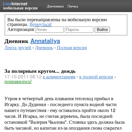
Live
Internet
Дневники
Личка
мобильная версия
Вы были перенаправлены на мобильную версию
страницы.
Вернуться!
Авторизация
Дневник
Annataliya
Лента друзей
-
Дневник
-
Полная версия
За полярным кругом... дождь
17-10-2011 08:12
к комментариям
-
к полной версии
-
понравилось!
Утром в четвертый день плавания теплоход прибыл в
Игарку. До Дудинки - последнего пункта водной части
нашего путешествия - ему оставалось пройти около 12
часов. И Игарка, не считая деревень, была последней
остановкой "Валерия Чкалова". Стоянка здесь должна была
быть часовой, но капитан из-за опоздания снова сократил