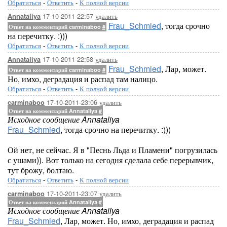
Обратиться
-
Ответить
-
К полной версии
17-10-2011-22:57
удалить
Annataliya
Frau_Schmied
, тогда срочно
Ответ на комментарий carminaboo
#
на перечитку. :)))
Обратиться
-
Ответить
-
К полной версии
17-10-2011-22:58
удалить
Annataliya
Frau_Schmied
, Лар, может.
Ответ на комментарий carminaboo
#
Но, имхо, деградация и распад там налицо.
Обратиться
-
Ответить
-
К полной версии
17-10-2011-23:06
удалить
carminaboo
Ответ на комментарий Annataliya
#
Исходное сообщение Annataliya
Frau_Schmied
, тогда срочно на перечитку. :)))
Ой нет, не сейчас. Я в "Песнь Льда и Пламени" погрузилась
с ушами)). Вот только на сегодня сделала себе перерывчик,
тут брожу, болтаю.
Обратиться
-
Ответить
-
К полной версии
17-10-2011-23:07
удалить
carminaboo
Ответ на комментарий Annataliya
#
Исходное сообщение Annataliya
Frau_Schmied
, Лар, может. Но, имхо, деградация и распад