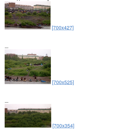
[700x427]
...
[700x525]
...
[700x354]