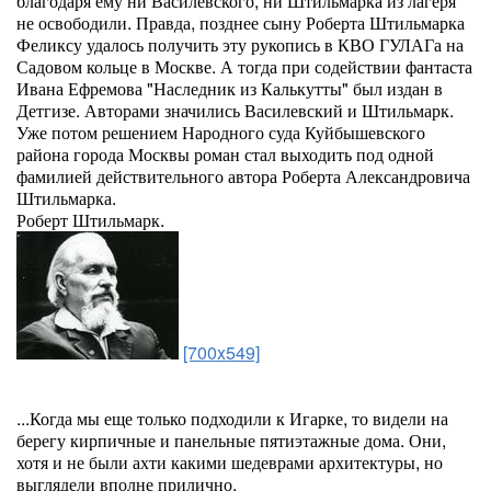
благодаря ему ни Василевского, ни Штильмарка из лагеря
не освободили. Правда, позднее сыну Роберта Штильмарка
Феликсу удалось получить эту рукопись в КВО ГУЛАГа на
Садовом кольце в Москве. А тогда при содействии фантаста
Ивана Ефремова "Наследник из Калькутты" был издан в
Детгизе. Авторами значились Василевский и Штильмарк.
Уже потом решением Народного суда Куйбышевского
района города Москвы роман стал выходить под одной
фамилией действительного автора Роберта Александровича
Штильмарка.
Роберт Штильмарк.
[700x549]
...Когда мы еще только подходили к Игарке, то видели на
берегу кирпичные и панельные пятиэтажные дома. Они,
хотя и не были ахти какими шедеврами архитектуры, но
выглядели вполне прилично.