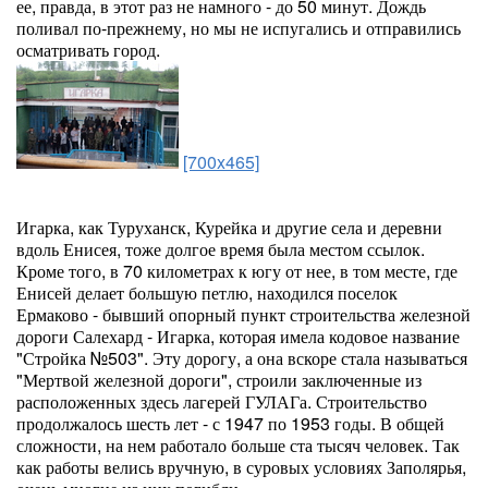
ее, правда, в этот раз не намного - до 50 минут. Дождь
поливал по-прежнему, но мы не испугались и отправились
осматривать город.
[700x465]
Игарка, как Туруханск, Курейка и другие села и деревни
вдоль Енисея, тоже долгое время была местом ссылок.
Кроме того, в 70 километрах к югу от нее, в том месте, где
Енисей делает большую петлю, находился поселок
Ермаково - бывший опорный пункт строительства железной
дороги Салехард - Игарка, которая имела кодовое название
"Стройка №503". Эту дорогу, а она вскоре стала называться
"Мертвой железной дороги", строили заключенные из
расположенных здесь лагерей ГУЛАГа. Строительство
продолжалось шесть лет - с 1947 по 1953 годы. В общей
сложности, на нем работало больше ста тысяч человек. Так
как работы велись вручную, в суровых условиях Заполярья,