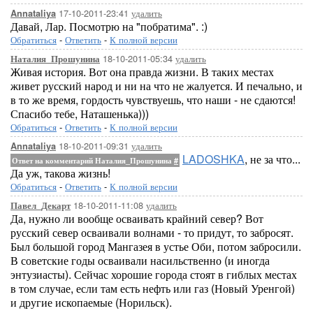
17-10-2011-23:41
удалить
Annataliya
Давай, Лар. Посмотрю на "побратима". :)
Обратиться
-
Ответить
-
К полной версии
18-10-2011-05:34
удалить
Наталия_Прошунина
Живая история. Вот она правда жизни. В таких местах
живет русский народ и ни на что не жалуется. И печально, и
в то же время, гордость чувствуешь, что наши - не сдаются!
Спасибо тебе, Наташенька)))
Обратиться
-
Ответить
-
К полной версии
18-10-2011-09:31
удалить
Annataliya
LADOSHKA
, не за что...
Ответ на комментарий Наталия_Прошунина
#
Да уж, такова жизнь!
Обратиться
-
Ответить
-
К полной версии
18-10-2011-11:08
удалить
Павел_Декарт
Да, нужно ли вообще осваивать крайний север? Вот
русский север осваивали волнами - то придут, то забросят.
Был большой город Мангазея в устье Оби, потом забросили.
В советские годы осваивали насильственно (и иногда
энтузиасты). Сейчас хорошие города стоят в гиблых местах
в том случае, если там есть нефть или газ (Новый Уренгой)
и другие ископаемые (Норильск).