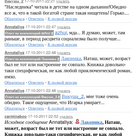
17-10-2011-22:21
удалить
Викуша_2
"Наследника" читала в детстве на одном дыхании!Обидно
все ж, что в такой богатой стране такая нищетень! Горько....
Обратиться
-
Ответить
-
К полной версии
17-10-2011-22:47
удалить
Annataliya
azhur
, мда... Я думаю, может, там
Ответ на комментарий azhur
#
раньше, в период расцвета социализма было получше...
Обратиться
-
Ответить
-
К полной версии
17-10-2011-22:48
удалить
Annataliya
Лаконика
, Наташ, может, возраст
Ответ на комментарий Лаконика
#
был не тот или настроение не совпало. Книжка довольно-
таки специфическая, не как любой приключенческий роман,
имхо.
Обратиться
-
Ответить
-
К полной версии
17-10-2011-22:48
удалить
Annataliya
Викуша_2
, мне тоже очень
Ответ на комментарий Викуша_2
#
обидно. Такое ощущение, что Игарка умирает...
Обратиться
-
Ответить
-
К полной версии
17-10-2011-22:52
удалить
carminaboo
Исходное сообщение
Annataliya:
Лаконика
, Наташ,
может, возраст был не тот или настроение не совпало.
Книжка довольно-таки специфическая, не как любой