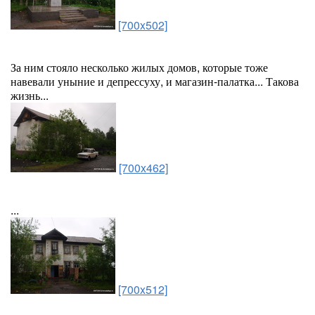
[700x502]
За ним стояло несколько жилых домов, которые тоже
навевали уныние и депрессуху, и магазин-палатка... Такова
жизнь...
[700x462]
...
[700x512]