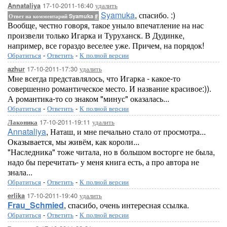
17-10-2011-16:40
удалить
Annataliya
Syamuka
, спасибо. :)
Ответ на комментарий Syamuka
#
Вообще, честно говоря, такое уныло впечатление на нас
произвели только Игарка и Туруханск. В Дудинке,
например, все гораздо веселее уже. Причем, на порядок!
Обратиться
-
Ответить
-
К полной версии
17-10-2011-17:30
удалить
azhur
Мне всегда представлялось, что Игарка - какое-то
совершенно романтическое место. И название красивое:)).
А романтика-то со знаком "минус" оказалась...
Обратиться
-
Ответить
-
К полной версии
17-10-2011-19:11
удалить
Лаконика
Annataliya
, Наташ, и мне печально стало от просмотра...
Оказывается, мы живём, как короли...
"Наследника" тоже читала, но в большом восторге не была,
надо бы перечитать- у меня книга есть, а про автора не
знала...
Обратиться
-
Ответить
-
К полной версии
17-10-2011-19:40
удалить
erlika
Frau_Schmied
, спасибо, очень интересная ссылка.
Обратиться
-
Ответить
-
К полной версии