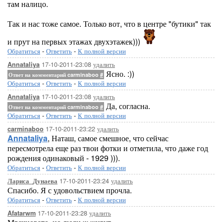
там налицо.
Так и нас тоже самое. Только вот, что в центре "бутики" так
и прут на первых этажах двухэтажек)))
Обратиться
-
Ответить
-
К полной версии
17-10-2011-23:08
удалить
Annataliya
Ясно. :))
Ответ на комментарий carminaboo
#
Обратиться
-
Ответить
-
К полной версии
17-10-2011-23:08
удалить
Annataliya
Да, согласна.
Ответ на комментарий carminaboo
#
Обратиться
-
Ответить
-
К полной версии
17-10-2011-23:22
удалить
carminaboo
Annataliya
, Наташ, самое смешное, что сейчас
пересмотрела еще раз твои фотки и отметила, что даже год
рождения одинаковый - 1929 ))).
Обратиться
-
Ответить
-
К полной версии
17-10-2011-23:24
удалить
Лариса_Дунаева
Спасибо. Я с удовольствием прочла.
Обратиться
-
Ответить
-
К полной версии
17-10-2011-23:28
удалить
Afatarwm