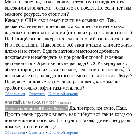
Можно, конечно, раздть волну энтузиазма и подкрепить
высокими зарплатами, тогда кто-то поедет. Но если нет там
важного ресурса, то стоит ли?
Канада и США свой север почти не осваивают. Так,
рыбаки-оленеводы в небольшом количестве и несколько
научных и военных станций (от наших ракет защищаться...).
На Шпицбергене аккуратно, сытно, но всё равно тоскливо...
И в Гренландии. Наверноен, всё-таки в таком климате жить
плохо и не стоит. Ездить вахтовым методом добывать
ископаемые и наблюдать за природой-погодой (военная
деятельность в Арктике после распада СССР свернулась с
обеих сторон, и с их даже больше, ведь они нас боялись). А
ископаемые со дна ледовитого океана сколько стоить будут?
Не лучше ли новые технологии развивать, которые не
требют столько нефти-газа-металлов?
Обратиться
-
Ответить
-
К полной версии
18-10-2011-11:14
удалить
Annataliya
Да, ты прав, конечно, Паш.
Ответ на комментарий Павел_Декарт
#
Просто очень грустно видеть, как гибнут вот такие когда-то
полные жизни поселки. И ситуация такая, где нет ресурсов,
похоже, что почти везде.
Обратиться
-
Ответить
-
К полной версии