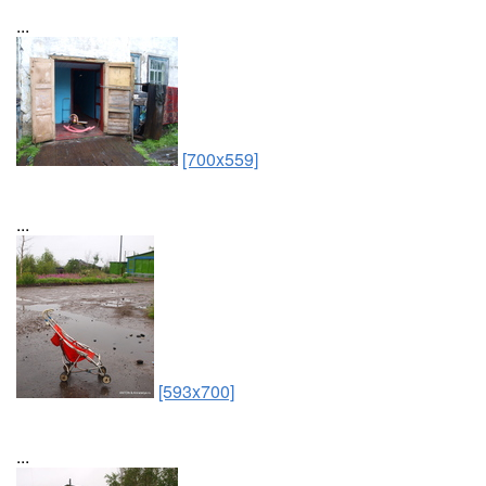
...
[700x559]
...
[593x700]
...