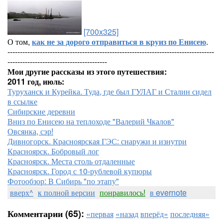
[700x325]
О том,
как не за дорого отправиться в круиз по Енисею
.
-----------------------------------------------------------------------------------
----------------------------------------
Мои другие рассказы из этого путешествия:
2011 год, июль:
Туруханск и Курейка. Туда, где был ГУЛАГ и Сталин сидел
в ссылке
Сибирские деревни
Вниз по Енисею на теплоходе "Валерий Чкалов"
Овсянка, сэр!
Дивногорск. Красноярская ГЭС: снаружи и изнутри
Красноярск. Бобровый лог
Красноярск. Места столь отдаленные
Красноярск. Город с 10-рублевой купюры
Фотообзор: В Сибирь "по этапу"
вверх^
к полной версии
понравилось!
в evernote
Комментарии (65):
«первая
«назад
вперёд»
последняя»