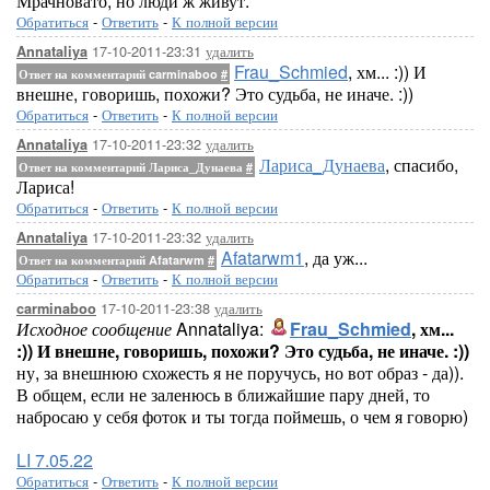
Мрачновато, но люди ж живут.
Обратиться
-
Ответить
-
К полной версии
17-10-2011-23:31
удалить
Annataliya
Frau_Schmied
, хм... :)) И
Ответ на комментарий carminaboo
#
внешне, говоришь, похожи? Это судьба, не иначе. :))
Обратиться
-
Ответить
-
К полной версии
17-10-2011-23:32
удалить
Annataliya
Лариса_Дунаева
, спасибо,
Ответ на комментарий Лариса_Дунаева
#
Лариса!
Обратиться
-
Ответить
-
К полной версии
17-10-2011-23:32
удалить
Annataliya
Afatarwm1
, да уж...
Ответ на комментарий Afatarwm
#
Обратиться
-
Ответить
-
К полной версии
17-10-2011-23:38
удалить
carminaboo
Исходное сообщение
Annataliya:
Frau_Schmied
, хм...
:)) И внешне, говоришь, похожи? Это судьба, не иначе. :))
ну, за внешнюю схожесть я не поручусь, но вот образ - да)).
В общем, если не заленюсь в ближайшие пару дней, то
набросаю у себя фоток и ты тогда поймешь, о чем я говорю)
LI 7.05.22
Обратиться
-
Ответить
-
К полной версии