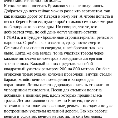
очень многие из них погибли...
К сожалению, посетить Ермаково у нас не получилось.
Добраться до него сейчас можно разве что вертолетом, так
как никаких дорог от Игарки к нему нет. А чтобы попасть в
него с берега Енисея, нужно пройти около семи километров
по бездорожью лесотундры. Но говорят, что те, кто
добирается туда, по сей день могут увидеть остатки
ГУЛАГа, а в тундре - брошенные стройматериалы, рельсы и
паровозы. Стройка, как известно, сразу после смерти
Сталина была спешно свернута, и всё бросили так, как
было. Когда же она велась, то на участках трассы через
каждые пять-семь километров возводились лагеря для
заключенных. Каждый из них представлял собой
квадратный участок размером 200 на 200 метров. Он был
огорожен тремя рядами колючей проволоки, внутри стояли
бараки, хозяйственные помещения и казармы для
охранников. Летом железнодорожную насыпь строили по
упрощенной технологии. Песок для отсыпки полотна
добывали в долинах рек, вдоль которых продвигалась
трасса. Лес доставляли сплавом по Енисею, где его
заготавливали тоже заключенные, рельсы - поездами по уже
построенным участкам железной дороги. Так как работы
велись в условиях вечной мерзлоты, то они без новых