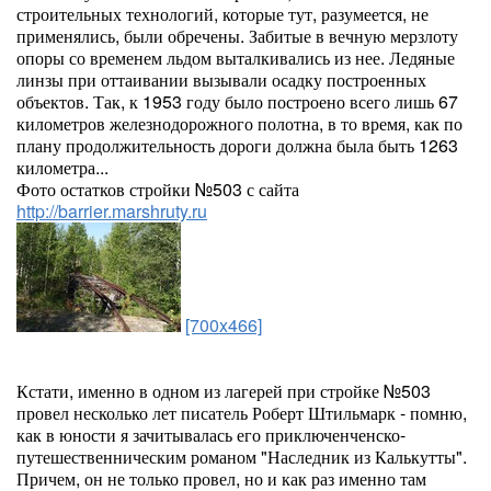
строительных технологий, которые тут, разумеется, не
применялись, были обречены. Забитые в вечную мерзлоту
опоры со временем льдом выталкивались из нее. Ледяные
линзы при оттаивании вызывали осадку построенных
объектов. Так, к 1953 году было построено всего лишь 67
километров железнодорожного полотна, в то время, как по
плану продолжительность дороги должна была быть 1263
километра...
Фото остатков стройки №503 с сайта
http://barrier.marshruty.ru
[700x466]
Кстати, именно в одном из лагерей при стройке №503
провел несколько лет писатель Роберт Штильмарк - помню,
как в юности я зачитывалась его приключенченско-
путешественническим романом "Наследник из Калькутты".
Причем, он не только провел, но и как раз именно там