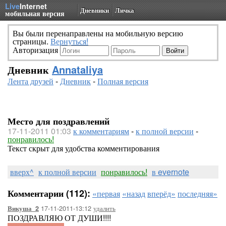
Live
Internet
Дневники
Личка
мобильная версия
Вы были перенаправлены на мобильную версию
страницы.
Вернуться!
Авторизация
Дневник
Annataliya
Лента друзей
-
Дневник
-
Полная версия
Место для поздравлений
17-11-2011 01:03
к комментариям
-
к полной версии
-
понравилось!
Текст скрыт для удобства комментирования
вверх^
к полной версии
понравилось!
в evernote
Комментарии (112):
«первая
«назад
вперёд»
последняя»
17-11-2011-13:12
удалить
Викуша_2
ПОЗДРАВЛЯЮ ОТ ДУШИ!!!!