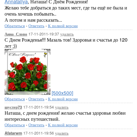
Annataliya
, Наташа! С Днём Рождения!
Желаю тебе добраться до таких мест, где ты ещё не была и
очень хочешь побывать..
А потом и нам рассказать...
Обратиться
-
Ответить
-
К полной версии
17-11-2011-19:37
удалить
Анна_Слово
С Днем Рожденья!!! Мазаль тов! Здоровья и счастья до 120
лет ;))
[500x500]
Обратиться
-
Ответить
-
К полной версии
17-11-2011-19:54
удалить
шустер73
Наташа, с днем рождения! желаю счастья здоровья любви
интересных путешествий.
Обратиться
-
Ответить
-
К полной версии
17-11-2011-19:56
удалить
Afatarwm