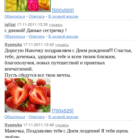
[500x500]
Обратиться
-
Ответить
-
К полной версии
17-11-2011-13:35
удалить
jglijgi
с днюхой! Даньке сестричку !
Обратиться
-
Ответить
-
К полной версии
17-11-2011-13:42
удалить
Syamuka
Дорогую Наночку поздравляем с Днем рождения!!! Счастья,
тебе, доченька, здоровья тебе и всем твоим близким,
благополучия, новых путешествий и приятных
впечатлений.
Пусть сбудутся все твои мечты.
[700x525]
Обратиться
-
Ответить
-
К полной версии
17-11-2011-13:46
удалить
Syamuka
Мамочка, Поздлавляю тебя с Днем лоздения! Я тебя оцень
люблю.