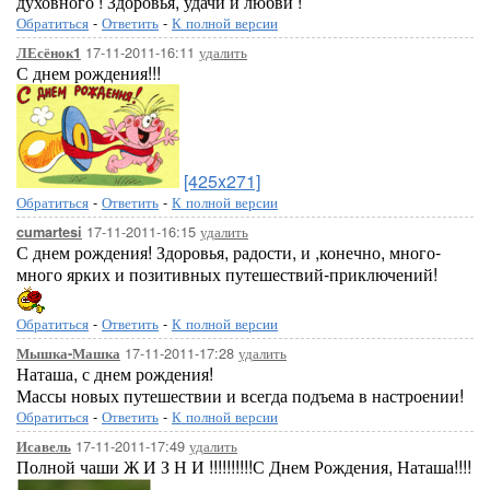
духовного ! Здоровья, удачи и любви !
Обратиться
-
Ответить
-
К полной версии
17-11-2011-16:11
удалить
ЛЕсёнок1
С днем рождения!!!
[425x271]
Обратиться
-
Ответить
-
К полной версии
17-11-2011-16:15
удалить
cumartesi
С днем рождения! Здоровья, радости, и ,конечно, много-
много ярких и позитивных путешествий-приключений!
Обратиться
-
Ответить
-
К полной версии
17-11-2011-17:28
удалить
Мышка-Машка
Наташа, с днем рождения!
Массы новых путешествии и всегда подъема в настроении!
Обратиться
-
Ответить
-
К полной версии
17-11-2011-17:49
удалить
Исавель
Полной чаши Ж И З Н И !!!!!!!!!!С Днем Рождения, Наташа!!!!