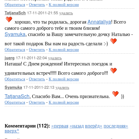
Обратиться
-
Ответить
-
К полной версии
17-11-2011-21:55
удалить
TatjanaSch
хорошо, что ты родилась, дорогая
Annataliya
! Всего
самого самого доброго тебе и твоим близим!
Syamuka
, спасибо за Вашу замечательную дочку Наталью -
вот такой подарок Вы нам на радость сделали :-)
Обратиться
-
Ответить
-
К полной версии
17-11-2011-22:04
удалить
juerg
Наташа! С Днем рождения! Интересных поездок и
удивительных встреч!!!!! Всего самого доброго!!!
Обратиться
-
Ответить
-
К полной версии
17-11-2011-22:13
удалить
Syamuka
TatjanaSch
, Спасибо Вам... Очень признательна.
))
Обратиться
-
Ответить
-
К полной версии
Комментарии (112):
«первая
«назад
вперёд»
последняя»
вверх^