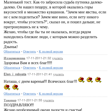
Маленький тост. Как-то забросила судьба путника далеко-
далеко. Он нашел пещеру, в которой оказались горы
вкусностей и множество кувшинов. "Зачем мне явства, если
не с кем поделиться? Зачем мне вино, если нету никого
вокруг, чтобы угостить?", сказал он, и пошел дальше, не
притронувшись не к чему.
Желаю, чтобы где бы ты не оказалась, всегда рядом
находились близкие люди, с которым можно разделить
радость.
Дзыньк!
Обратиться
-
Ответить
-
К полной версии
17-11-2011-21:32
удалить
Илларионовна
Здоровья Вам и всех благ!!!!!
Обратиться
-
Ответить
-
К полной версии
17-11-2011-21:41
удалить
Elen_i_rebyata
Наташа, с днем варенья!!! Всяческих благ!!!
Обратиться
-
Ответить
-
К полной версии
17-11-2011-21:55
удалить
Таковар
ПОЗДРАВЛЯЮ!!!
Желаю необозримый океан радости и счастья!