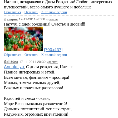
Наташа, поздравляю с Днем Рождения! Любви, интересных
путешествий, всего самого лучшего и побольше!
Обратиться
-
Ответить
-
К полной версии
17-11-2011-20:00
удалить
Лунария
Натуля, с днем рождения! Счастья и любви!!!
[700x437]
Обратиться
-
Ответить
-
К полной версии
17-11-2011-20:30
удалить
Gali50na
Annataliya
, С днем рождения, Наташа!
Планов интересных и затей,
Всем мечтам, фантазиям - простора!
Милых, замечательных друзей,
Важных и полезных разговоров!
Радостей и смеха - океан,
Море Всевозможных развлечений!
Дальних путешествий, теплых стран,
Радужных, огромных впечатлений!