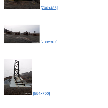
[700x486]
...
[700x367]
...
[554x700]
...