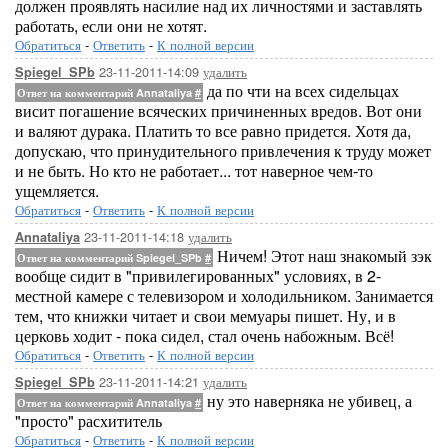
должен проявлять насилие над их личностями и заставлять
работать, если они не хотят.
Обратиться
-
Ответить
-
К полной версии
23-11-2011-14:09
удалить
Spiegel_SPb
да по чти на всех сидельцах
Ответ на комментарий Annataliya
#
висит погашение всяческих причиненных вредов. Вот они
и валяют дурака. Платить то все равно придется. Хотя да,
допускаю, что принудительного привлечения к труду может
и не быть. Но кто не работает... тот наверное чем-то
ущемляется.
Обратиться
-
Ответить
-
К полной версии
23-11-2011-14:18
удалить
Annataliya
Ничем! Этот наш знакомый зэк
Ответ на комментарий Spiegel_SPb
#
вообще сидит в "привилегированных" условиях, в 2-
местной камере с телевизором и холодильником. Занимается
тем, что книжки читает и свои мемуары пишет. Ну, и в
церковь ходит - пока сидел, стал очень набожным. Всё!
Обратиться
-
Ответить
-
К полной версии
23-11-2011-14:21
удалить
Spiegel_SPb
ну это наверняка не убивец, а
Ответ на комментарий Annataliya
#
"просто" расхититель
Обратиться
-
Ответить
-
К полной версии