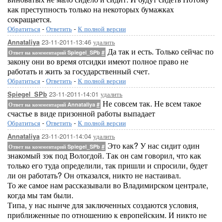
как преступность только на некоторых бумажках
сокращается.
Обратиться
-
Ответить
-
К полной версии
23-11-2011-13:46
удалить
Annataliya
Да так и есть. Только сейчас по
Ответ на комментарий Spiegel_SPb
#
закону они во время отсидки имеют полное право не
работать и жить за государственный счет.
Обратиться
-
Ответить
-
К полной версии
23-11-2011-14:01
удалить
Spiegel_SPb
Не совсем так. Не всем такое
Ответ на комментарий Annataliya
#
счастье в виде призонной работы выпадает
Обратиться
-
Ответить
-
К полной версии
23-11-2011-14:04
удалить
Annataliya
Это как? У нас сидит один
Ответ на комментарий Spiegel_SPb
#
знакомый зэк под Вологдой. Так он сам говорил, что как
только его туда определили, так пришли и спросили, будет
ли он работать? Он отказался, никто не настаивал.
То же самое нам рассказывали во Владимирском централе,
когда мы там были.
Типа, у нас нынче для заключенных создаются условия,
приближенные по отношению к европейским. И никто не