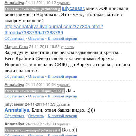
24-11-2011-10:12
удалить
Annataliya
julycaesar
, мне в ЖЖ прислали
Ответ на комментарий julycaesar
#
видео зимнего Норильска. Это - ужас, что такое, хотя и с
юмором подошли:
http://annataliya.livejournal.com/377305.html?
thread=7383769#t7383769
Обратиться
-
Ответить
-
К полной версии
24-11-2011-10:52
удалить
Мария_Сова
Задел душу памятник, где рельсы вздыблены и кресты...
Весь Крайний Север освоен заключенными Воркута,
Норильск... и про нашу СВЖД до Воркуты говорят, что она
лежит на костях.
Обратиться
-
Ответить
-
К полной версии
24-11-2011-10:54
удалить
Annataliya
Да...
Ответ на комментарий Мария_Сова
#
Обратиться
-
Ответить
-
К полной версии
24-11-2011-11:53
удалить
julycaesar
Annataliya
, Блин, отвал башки видео...:))))
Обратиться
-
Ответить
-
К полной версии
24-11-2011-12:03
удалить
Annataliya
Во-во))
Ответ на комментарий julycaesar
#
Обратиться
-
Ответить
-
К полной версии