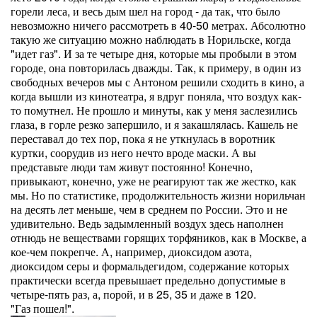
горели леса, и весь дым шел на город - да так, что было
невозможно ничего рассмотреть в 40-50 метрах. Абсолютно
такую же ситуацию можно наблюдать в Норильске, когда
"идет газ". И за те четыре дня, которые мы пробыли в этом
городе, она повторилась дважды. Так, к примеру, в один из
свободных вечеров мы с Антоном решили сходить в кино, а
когда вышли из кинотеатра, я вдруг поняла, что воздух как-
то помутнел. Не прошло и минуты, как у меня заслезились
глаза, в горле резко запершило, и я закашлялась. Кашель не
переставал до тех пор, пока я не уткнулась в воротник
куртки, соорудив из него нечто вроде маски. А вы
представьте люди там живут постоянно! Конечно,
привыкают, конечно, уже не реагируют так же жестко, как
мы. Но по статистике, продолжительность жизни норильчан
на десять лет меньше, чем в среднем по России. Это и не
удивительно. Ведь задымленный воздух здесь наполнен
отнюдь не веществами горящих торфяников, как в Москве, а
кое-чем покрепче. А, например, диоксидом азота,
диоксидом серы и формальдегидом, содержание которых
практически всегда превышает предельно допустимые в
четыре-пять раз, а, порой, и в 25, 35 и даже в 120.
"Газ пошел!".