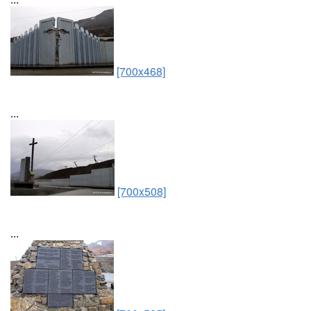
[700x468]
...
[700x508]
...