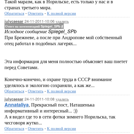
Такой маразм, как в Норильске, есть только у нас и в
странах третьего мира.
Обратиться
-
Ответить
-
К полной версии
24-11-2011-10:06
удалить
julycaesar
Ответ на комментарий Spiegel_SPb
#
Исходное сообщение Spiegel_SPb
При Брежневе, а после при Андропове мой собственный
отец работал в подобных лагерях...
Эта информация для меня полностью объясняет ваш пиетет
перед Советами.
Конечно-конечно, и охране труда в СССР внимание
уделялось и экологию сохраняли, а как же...
Обратиться
-
Ответить
-
К полной версии
24-11-2011-10:08
удалить
julycaesar
Annataliya
, Прекрасный пост, Наташенька
информативный и интересный... :))
А я видел где то в сети фотки зимнего Норильска, так
чесговоря жутко...
Обратиться
-
Ответить
-
К полной версии