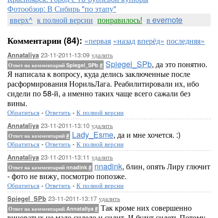
Фотообзор: В Сибирь "по этапу"
вверх^
к полной версии
понравилось!
в evernote
Комментарии (84):
«первая
«назад
вперёд»
последняя»
23-11-2011-13:09
удалить
Annataliya
Spiegel_SPb
, да это понятно.
Ответ на комментарий Spiegel_SPb
#
Я написала к вопросу, куда делись заключенные после
расформирования НорильЛага. Реабилитировали их, ибо
сидели по 58-й, а именно таких чаще всего сажали без
вины.
Обратиться
-
Ответить
-
К полной версии
23-11-2011-13:10
удалить
Annataliya
Lady_Esme
, да и мне хочется. :)
Ответ на комментарий
#
Обратиться
-
Ответить
-
К полной версии
23-11-2011-13:11
удалить
Annataliya
nnadink
, блин, опять Лиру глючит
Ответ на комментарий nnadink
#
- фото не вижу, посмотрю попозже.
Обратиться
-
Ответить
-
К полной версии
23-11-2011-13:17
удалить
Spiegel_SPb
Так кроме них совершенно
Ответ на комментарий Annataliya
#
виноватых не мало сидело и сидит. И будут сидеть Потому