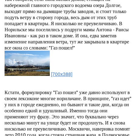
набережной главного городского водоема озера Долгое,
выходят прямо на дымящие трубы заводов, и стоит только
подуть ветру в сторону города, весь дым от этих труб
попадает в квартиры. Я нисколько не преувеличиваю. В
Норильске мы поселились у подруги мамы Антона - Раисы
Ивановны - как раз в таком доме. И она, едва заметив
изменение направления ветра, тут же закрывала в квартире
все окна со словами: "Газ пошел!"
[700x388]
Кстати, формулировку "Газ пошел" уже давно используют в
своем лексиконе многие норильчане. В принципе, "газ идет"
у них в городе ежедневно, но бывают и такие дни, когда он
особенно едкий и удушливый. Именно тогда они
применяют эту фразу. Это значит, что буквально через
несколько минут на улице будет не продохнуть. И я снова
нисколько не преувеличиваю. Москвичи, наверняка помнят
лето 2010 года, когда стояла страшная жара, в Подмосковье