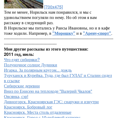
[700x475]
Тем не менее, Норильск нам понравился, и мы с
удовольствием погуляли по нему. Но об этом я вам
расскажу в следующий раз.
В Норильске мы питались у Раисы Ивановны, но и в кафе
тоже ходили. Например, в
"Морошку"
и в
"Арену-спорт"
.
-----------------------------------------------------------------------------------
----------------------------------------
Мои другие рассказы из этого путешествия:
2011 год, июль:
Что едят сибиряки?
Полуночное солнце Дудинки
Игарка. За полярным кругом... дождь
Туруханск и Курейка. Туда, где был ГУЛАГ и Сталин сидел
в ссылке
Сибирские деревни
Вниз по Енисею на теплоходе "Валерий Чкалов"
Овсянка, сэр!
Дивногорск. Красноярская ГЭС: снаружи и изнутри
Красноярск. Бобровый лог
Красноярск. Места столь отдаленные
Красноярск. Город с 10-рублевой купюры