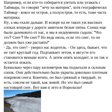
Например, если кто-то собирается улетать или уезжать с
Таймыра, то говорят "лечу на материк", хотя географически
Таймыр - вовсе не остров, а полуостров, то есть, тоже часть
материка.
Ну, а мы ехали дальше. И вскоре на не таких уж высоких
сопках впереди у дороги заметили белые пятна. Сопки еще
были далековато от нас, и мы в недоумении гадали: "Что
это? Снег? Не снег? Но ведь июль, если это снег, то он
должен был уже растаять!"
- Да, это снег! - уверил нас водитель. - Он здесь, бывает, что
не тает круглый год. Подтаивает летом, в августе его
становится меньше всего. А затем опять холодает, и он так и
остается лежать.
Буквально через пару километров мы подъехали к склонам
сопок. Они действительно были укрыты довольно плотным
покровом снега. Конечно, он был грязный и твердый, то
есть, совсем не такой, как зимой. Но это был самый
настоящий снег. Вот вам и лето в Норильске!