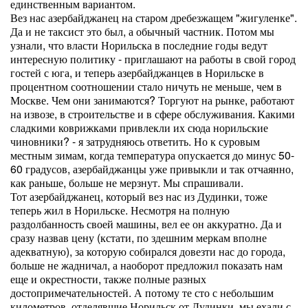
единственным вариантом.
Вез нас азербайджанец на старом дребезжащем "жигуленке".
Да и не таксист это был, а обычный частник. Потом мы
узнали, что власти Норильска в последние годы ведут
интересную политику - приглашают на работы в свой город
гостей с юга, и теперь азербайджанцев в Норильске в
процентном соотношении стало ничуть не меньше, чем в
Москве. Чем они занимаются? Торгуют на рынке, работают
на извозе, в строительстве и в сфере обслуживания. Какими
сладкими коврижками привлекли их сюда норильские
чиновники? - я затрудняюсь ответить. Но к суровым
местным зимам, когда температура опускается до минус 50-
60 градусов, азербайджанцы уже привыкли и так отчаянно,
как раньше, больше не мерзнут. Мы спрашивали.
Тот азербайджанец, который вез нас из Дудинки, тоже
теперь жил в Норильске. Несмотря на полную
раздолбанность своей машины, вел ее он аккуратно. Да и
сразу назвав цену (кстати, по здешним меркам вполне
адекватную), за которую собирался довезти нас до города,
больше не жадничал, а наоборот предложил показать нам
еще и окрестности, также полные разных
достопримечательностей. А потому те сто с небольшим
километров, отделявшие Норильск от Дудинки, мы ехали с