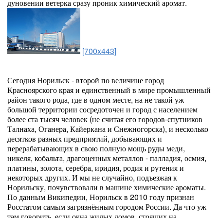
дуновении ветерка сразу проник химический аромат.
[700x443]
Сегодня Норильск - второй по величине город
Красноярского края и единственный в мире промышленный
район такого рода, где в одном месте, на не такой уж
большой территории сосредоточен и город с населением
более ста тысяч человек (не считая его городов-спутников
Талнаха, Оганера, Кайеркана и Снежногорска), и несколько
десятков разных предприятий, добывающих и
перерабатывающих в свою полную мощь руды меди,
никеля, кобальта, драгоценных металлов - палладия, осмия,
платины, золота, серебра, иридия, родия и рутения и
некоторых других. И мы не случайно, подъезжая к
Норильску, почувствовали в машине химические ароматы.
По данным Википедии, Норильск в 2010 году признан
Росстатом самым загрязнённым городом России. Да что уж
там говорить, если окна жилых домов, стоящих на