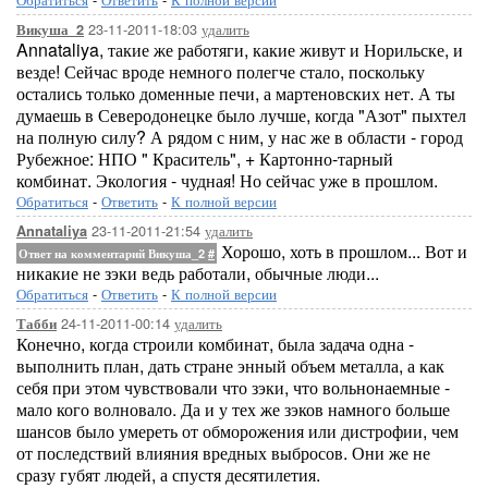
23-11-2011-18:03
удалить
Викуша_2
Annataliya, такие же работяги, какие живут и Норильске, и
везде! Сейчас вроде немного полегче стало, поскольку
остались только доменные печи, а мартеновских нет. А ты
думаешь в Северодонецке было лучше, когда "Азот" пыхтел
на полную силу? А рядом с ним, у нас же в области - город
Рубежное: НПО " Краситель", + Картонно-тарный
комбинат. Экология - чудная! Но сейчас уже в прошлом.
Обратиться
-
Ответить
-
К полной версии
23-11-2011-21:54
удалить
Annataliya
Хорошо, хоть в прошлом... Вот и
Ответ на комментарий Викуша_2
#
никакие не зэки ведь работали, обычные люди...
Обратиться
-
Ответить
-
К полной версии
24-11-2011-00:14
удалить
Табби
Конечно, когда строили комбинат, была задача одна -
выполнить план, дать стране энный объем металла, а как
себя при этом чувствовали что зэки, что вольнонаемные -
мало кого волновало. Да и у тех же зэков намного больше
шансов было умереть от обморожения или дистрофии, чем
от последствий влияния вредных выбросов. Они же не
сразу губят людей, а спустя десятилетия.