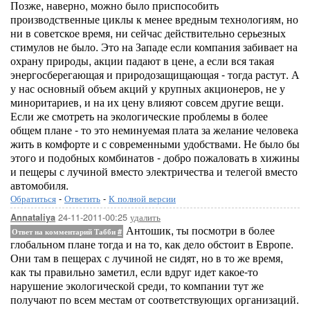
Позже, наверно, можно было приспособить
производственные циклы к менее вредным технологиям, но
ни в советское время, ни сейчас действительно серьезных
стимулов не было. Это на Западе если компания забивает на
охрану природы, акции падают в цене, а если вся такая
энергосберегающая и природозащищающая - тогда растут. А
у нас основный объем акций у крупных акционеров, не у
миноритариев, и на их цену влияют совсем другие вещи.
Если же смотреть на экологические проблемы в более
общем плане - то это неминуемая плата за желание человека
жить в комфорте и с современными удобствами. Не было бы
этого и подобных комбинатов - добро пожаловать в хижины
и пещеры с лучиной вместо электричества и телегой вместо
автомобиля.
Обратиться
-
Ответить
-
К полной версии
24-11-2011-00:25
удалить
Annataliya
Антошик, ты посмотри в более
Ответ на комментарий Табби
#
глобальном плане тогда и на то, как дело обстоит в Европе.
Они там в пещерах с лучиной не сидят, но в то же время,
как ты правильно заметил, если вдруг идет какое-то
нарушение экологической среди, то компании тут же
получают по всем местам от соответствующих организаций.