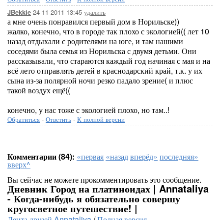
24-11-2011-13:45
удалить
JBekkie
а мне очень понравился первый дом в Норильске))
жалко, конечно, что в городе так плохо с экологией(( лет 10
назад отдыхали с родителями на юге, и там нашими
соседями была семья из Норильска с двумя детьми. Они
рассказывали, что стараются каждый год начиная с мая и на
всё лето отправлять детей в краснодарский край, т.к. у их
сына из-за полярной ночи резко падало зрение( и плюс
такой воздух ещё((
конечно, у нас тоже с экологией плохо, но там..!
Обратиться
-
Ответить
-
К полной версии
Комментарии (84):
«первая
«назад
вперёд»
последняя»
вверх^
Вы сейчас не можете прокомментировать это сообщение.
Дневник Город на платиноидах | Annataliya
- Когда-нибудь я обязательно совершу
кругосветное путешествие! |
Лента друзей Annataliya
/
Полная версия