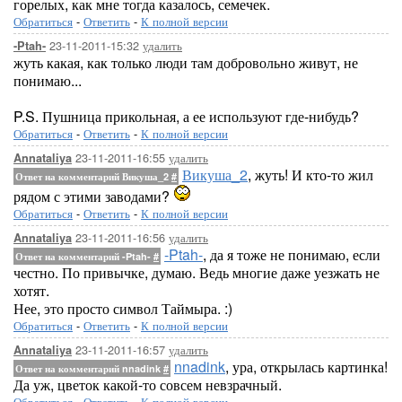
горелых, как мне тогда казалось, семечек.
Обратиться
-
Ответить
-
К полной версии
23-11-2011-15:32
удалить
-Ptah-
жуть какая, как только люди там добровольно живут, не
понимаю...
P.S. Пушница прикольная, а ее используют где-нибудь?
Обратиться
-
Ответить
-
К полной версии
23-11-2011-16:55
удалить
Annataliya
Викуша_2
, жуть! И кто-то жил
Ответ на комментарий Викуша_2
#
рядом с этими заводами?
Обратиться
-
Ответить
-
К полной версии
23-11-2011-16:56
удалить
Annataliya
-Ptah-
, да я тоже не понимаю, если
Ответ на комментарий -Ptah-
#
честно. По привычке, думаю. Ведь многие даже уезжать не
хотят.
Нее, это просто символ Таймыра. :)
Обратиться
-
Ответить
-
К полной версии
23-11-2011-16:57
удалить
Annataliya
nnadink
, ура, открылась картинка!
Ответ на комментарий nnadink
#
Да уж, цветок какой-то совсем невзрачный.
Обратиться
-
Ответить
-
К полной версии