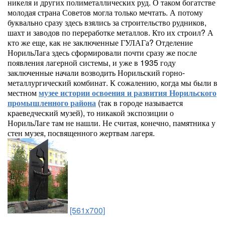
никеля и других полиметаллических руд. О таком богатстве
молодая страна Советов могла только мечтать. А потому
буквально сразу здесь взялись за строительство рудников,
шахт и заводов по переработке металлов. Кто их строил? А
кто же еще, как не заключенные ГУЛАГа? Отделение
НорильЛага здесь сформировали почти сразу же после
появления лагерной системы, и уже в 1935 году
заключенные начали возводить Норильский горно-
металлургический комбинат. К сожалению, когда мы были в
местном
музее истории освоения и развития Норильского
промышленного района
(так в городе называется
краеведческий музей), то никакой экспозиции о
НорильЛаге там не нашли. Не считая, конечно, памятника у
стен музея, посвященного жертвам лагеря.
[561x700]