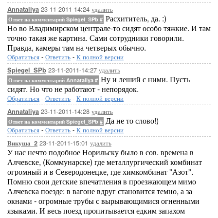
23-11-2011-14:24
удалить
Annataliya
Расхититель, да. :)
Ответ на комментарий Spiegel_SPb
#
Но во Владимирском централе-то сидят особо тяжкие. И там
точно такая же картина. Сами сотрудники говорили.
Правда, камеры там на четверых обычно.
Обратиться
-
Ответить
-
К полной версии
23-11-2011-14:27
удалить
Spiegel_SPb
Ну и леший с ними. Пусть
Ответ на комментарий Annataliya
#
сидят. Но что не работают - непорядок.
Обратиться
-
Ответить
-
К полной версии
23-11-2011-14:28
удалить
Annataliya
Да не то слово!)
Ответ на комментарий Spiegel_SPb
#
Обратиться
-
Ответить
-
К полной версии
23-11-2011-15:01
удалить
Викуша_2
У нас нечто подобное Норильску было в сов. времена в
Алчевске, (Коммунарске) где металлургический комбинат
огромный и в Северодонецке, где химкомбинат "Азот".
Помню свои детские впечатления в проезжающем мимо
Алчевска поезде: в вагоне вдруг становится темно, а за
окнами - огромные трубы с вырывающимися огненными
языками. И весь поезд пропитывается едким запахом