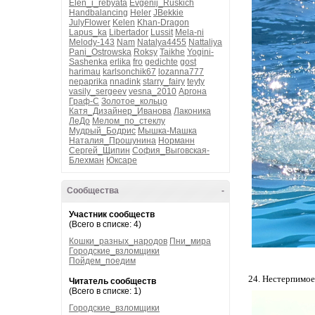
Elen_i_rebyata
Evgenij_Ruskich
Handbalancing
Heler
JBekkie
JulyFlower
Kelen
Khan-Dragon
Lapus_ka
Libertador
Lussit
Mela-ni
Melody-143
Nam
Natalya4455
Nattaliya
Pani_Ostrowska
Roksy
Taikhe
Yogini-
Sashenka
erlika
fro
gedichte
gost
harimau
karlsonchik67
lozanna777
nepaprika
nnadink
starry_fairy
teyty
vasily_sergeev
vesna_2010
Аргона
Граф-С
Золотое_кольцо
Катя_Дизайнер_Иванова
Лаконика
ЛеДо
Мелом_по_стеклу
Мудрый_Бодрис
Мышка-Машка
Наталия_Прошунина
Норманн
Сергей_Щипин
София_Выговская-
Блехман
Юксаре
Сообщества
-
Участник сообществ
(Всего в списке: 4)
Кошки_разных_народов
Пни_мира
Городские_взломщики
Пойдем_поедим
24. Нестерпимое
Читатель сообществ
(Всего в списке: 1)
Городские_взломщики