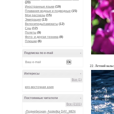
(20)
Иностранные языки
(19)
Плавания водные и подводные
(15)
Мои рассказы
(15)
Эмиграция
(13)
Велосипеды/самокаты
(12)
Сны
(12)
Полеты
(9)
Фото- и другая техника
(8)
Плюшки
(6)
Подписка по e-mail
-
22. Летний вальс
Интересы
-
Все (1)
юго-восточная азия
Постоянные читатели
-
Все (2101)
-Поднебесная-
Assketka
DAY_MEN