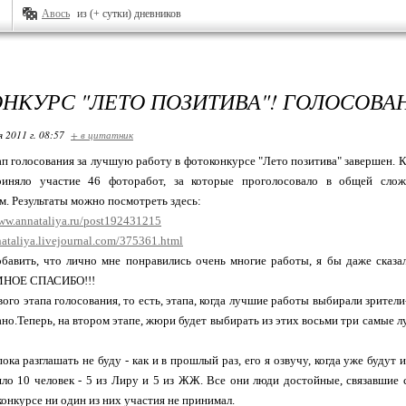
Авось
из (+ сутки) дневников
НКУРС "ЛЕТО ПОЗИТИВА"! ГОЛОСОВА
я 2011 г. 08:57
+ в цитатник
ап голосования за лучшую работу в фотоконкурсе "Лето позитива" завершен. 
риняло участие 46 фоторабот, за которые проголосовало в общей сло
. Результаты можно посмотреть здесь:
www.annataliya.ru/post192431215
nataliya.livejournal.com/375361.html
бавить, что лично мне понравились очень многие работы, я бы даже сказал
МНОЕ СПАСИБО!!!
рвого этапа голосования, то есть, этапа, когда лучшие работы выбирали зрите
ано.Теперь, на втором этапе, жюри будет выбирать из этих восьми три самые 
ока разглашать не буду - как и в прошлый раз, его я озвучу, когда уже будут 
о 10 человек - 5 из Лиру и 5 из ЖЖ. Все они люди достойные, связавшие 
конкурсе ни один из них участия не принимал.