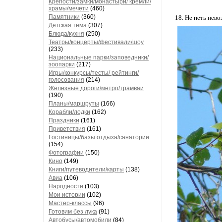
Крепости/замки/монастыри/ кремли/
храмы/мечети
(460)
Памятники
(360)
18. Не петь нев
Детская тема
(307)
Блюда/кухня
(250)
Театры/концерты/фестивали/шоу
(233)
Национальные парки/заповедники/
зоопарки
(217)
Игры/конкурсы/тесты/ рейтинги/
голосования
(214)
Железные дороги/метро/трамваи
(190)
Планы/маршруты
(166)
Корабли/лодки
(162)
Праздники
(161)
Приветствия
(161)
Гостиницы/базы отдыха/санатории
(154)
Фотографии
(150)
Кино
(149)
Книги/путеводители/карты
(138)
Авиа
(106)
Народности
(103)
Мои истории
(102)
Мастер-классы
(96)
Готовим без лука
(91)
Автобусы/автомобили
(84)