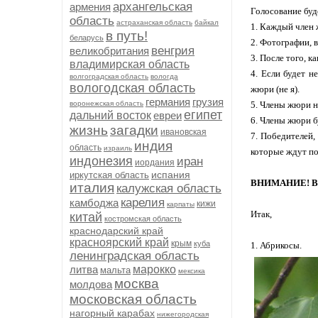
архангельская
армения
Голосование буд
область
астраханская область
байкал
1. Каждый член 
в путь!
беларусь
2. Фотографии, в
венгрия
великобритания
3. После того, 
владимирская область
4. Если будет н
волгоградская область
вологда
вологодская область
жюри (не я).
германия
грузия
воронежская область
5. Члены жюри н
египет
дальний восток
евреи
6. Члены жюри б
жизнь
загадки
ивановская
7. Победителей,
индия
область
израиль
которые ждут по
индонезия
иран
иордания
испания
иркутская область
ВНИМАНИЕ! В
италия
калужская область
карелия
камбоджа
кижи
карпаты
Итак,
китай
костромская область
краснодарский край
красноярский край
крым
куба
1. Абрикосы.
ленинградская область
литва
марокко
мальта
мексика
москва
молдова
московская область
нагорный карабах
нижегородская