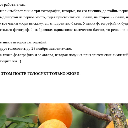
ет работать так:
жюри выберет лично три фотографии, которые, по его мнению, достойны первог
ыдвинутой на первое место, будет присваиваться 3 балла, на второе - 2 балла, на
как все члены жюри выскажутся, я подсчитаю баллы. У каких фотографий их буде
есколько фотографий, набравших одинаковое количество баллов, то решение 
е знают авторов фотографий.
удут голосовать до 28 ноября включительно.
 а также фотографию и ее автора, которая получит приз зрительских симпатий,
бедителей. :)
 ЭТОМ ПОСТЕ ГОЛОСУЕТ ТОЛЬКО ЖЮРИ!