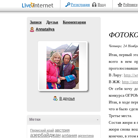
Регистрация
Вход
Рейтинги
Записи
Друзья
Комментарии
Annataliya
ФОТОКО
Четверг, 24 Ноябр
Итак, первый эт
всего в нем п
проголосовавшим
В Лиру:
http://
В ЖЖ:
http://an
От себя хочу до
конкурса ОГРО
В друзья
Итак, в ходе пе
что и было сдел
Третье места.
Метки
-
Состав жюри я п
жюри снова вошл
австрия
Пермский край
азербайджан
албания
аргентина
конечно, в этом 