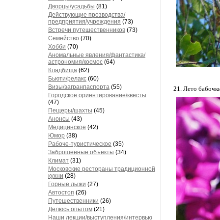
Дворцы/усадьбы
(81)
Действующие прозводства/
предприятия/учреждения
(73)
Встречи путешественников
(73)
Семейство
(70)
Хобби
(70)
Аномальные явления/фантастика/
астрономия/космос
(64)
Кладбища
(62)
Бьюти/релакс
(60)
Визы/загранпаспорта
(55)
21. Лето бабочк
Городское ориентирование/квесты
(47)
Пещеры/шахты
(45)
Анонсы
(43)
Медицинское
(42)
Юмор
(38)
Рабоче-туристическое
(35)
Заброшенные объекты
(34)
Климат
(31)
Московские рестораны традиционной
кухни
(28)
Горные лыжи
(27)
Автостоп
(26)
Путешественники
(26)
Делюсь опытом
(21)
Наши лекции/выступления/интервью