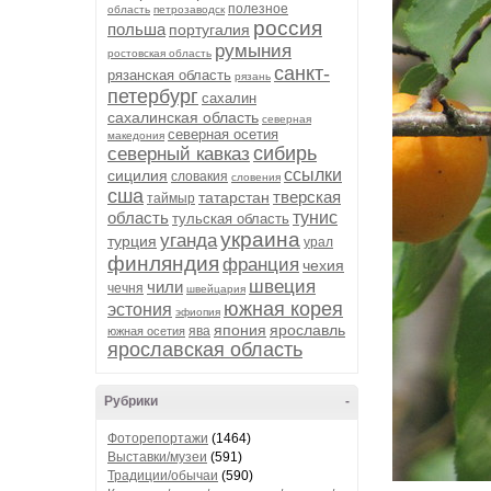
полезное
область
петрозаводск
россия
польша
португалия
румыния
ростовская область
санкт-
рязанская область
рязань
петербург
сахалин
сахалинская область
северная
северная осетия
македония
сибирь
северный кавказ
ссылки
сицилия
словакия
словения
сша
тверская
татарстан
таймыр
область
тунис
тульская область
украина
уганда
турция
урал
финляндия
франция
чехия
швеция
чили
чечня
швейцария
южная корея
эстония
эфиопия
япония
ярославль
ява
южная осетия
ярославская область
Рубрики
-
Фоторепортажи
(1464)
Выставки/музеи
(591)
Традиции/обычаи
(590)