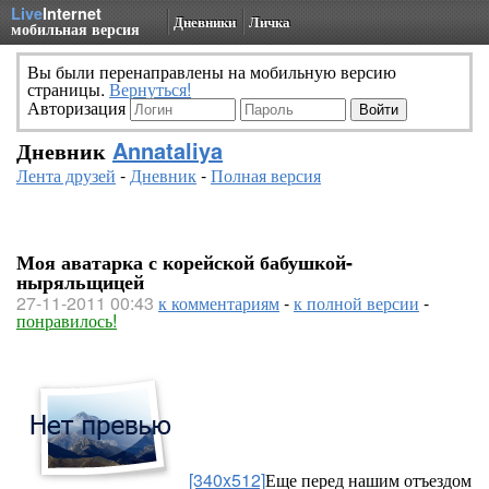
Live
Internet
Дневники
Личка
мобильная версия
Вы были перенаправлены на мобильную версию
страницы.
Вернуться!
Авторизация
Дневник
Annataliya
Лента друзей
-
Дневник
-
Полная версия
Моя аватарка с корейской бабушкой-
ныряльщицей
27-11-2011 00:43
к комментариям
-
к полной версии
-
понравилось!
[340x512]
Еще перед нашим отъездом