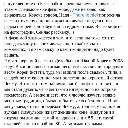
в путешествие по Бессарабии я решила поучаствовать в
этаком флэшмобе - не флэшмобе, даже не знаю, как
выразиться. Короче говоря, Надя -
Tharellethiel
попросила
рассказать меня о происхождении аватарки, где я стою
рядом с корейской бабушкой в гидрокостюме. Вы ее видите
на фотографии. Сейчас расскажу. :)
А флэшмоб заключается в том, что, если вы тоже хотите
поведать миру о своих аватарках, то дайте знать в
комментах, и я вам скажу, о какой конкретно надо будет
вещать.
Ну, а теперь мой рассказ. Дело было в Южной Корее в 2008
году. В конце нашего тогдашнего путешествия по городам и
весям Кореи (кстати, туда мы ездили после свадьбы, типа, в
свадебное путешествие) мы прилетели на курортный остров
Чечжу. Но лежать там на пляже нас было фиг заставить, и
мы стали думать, чего бы такого интересного на острове
посмотреть. А вы же знаете, что я люблю изучать всякие
местные традиции, обычаи и бытовые особенности. И вот,
мы узнаем, что на побережье Чечжу, а, точнее, у подножия
вулкана Ильчульбон живут женщины хэнё. Живут они в
отдельном домике, самой младшей из них 55 лет, самой
старшей - где-то в районе 80. А занимаются дамы...