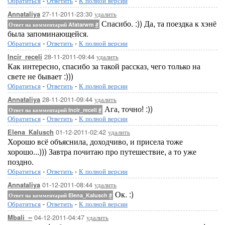
Обратиться
-
Ответить
-
К полной версии
27-11-2011-23:30
удалить
Annataliya
Спасибо. :)) Да, та поездка к хэнё
Ответ на комментарий Afatarwm
#
была запоминающейся.
Обратиться
-
Ответить
-
К полной версии
28-11-2011-09:44
удалить
Incir_receli
Как интересно, спасибо за такой рассказ, чего только на
свете не бывает :)))
Обратиться
-
Ответить
-
К полной версии
28-11-2011-09:44
удалить
Annataliya
Ага, точно! :))
Ответ на комментарий Incir_receli
#
Обратиться
-
Ответить
-
К полной версии
01-12-2011-02:42
удалить
Elena_Kalusch
Хорошо всё объяснила, доходчиво, и присела тоже
хорошо...))) Завтра почитаю про путешествие, а то уже
поздно.
Обратиться
-
Ответить
-
К полной версии
01-12-2011-08:44
удалить
Annataliya
Ок. :)
Ответ на комментарий Elena_Kalusch
#
Обратиться
-
Ответить
-
К полной версии
04-12-2011-04:47
удалить
Mbali_--