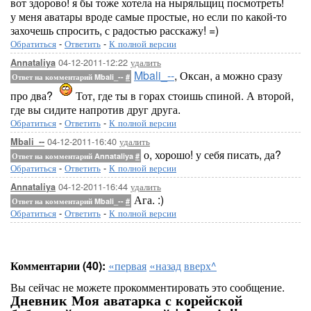
вот здорово! я бы тоже хотела на ныряльщиц посмотреть!
у меня аватары вроде самые простые, но если по какой-то
захочешь спросить, с радостью расскажу! =)
Обратиться
-
Ответить
-
К полной версии
04-12-2011-12:22
удалить
Annataliya
Mbali_--
, Оксан, а можно сразу
Ответ на комментарий Mbali_--
#
про два?
Тот, где ты в горах стоишь спиной. А второй,
где вы сидите напротив друг друга.
Обратиться
-
Ответить
-
К полной версии
04-12-2011-16:40
удалить
Mbali_--
о, хорошо! у себя писать, да?
Ответ на комментарий Annataliya
#
Обратиться
-
Ответить
-
К полной версии
04-12-2011-16:44
удалить
Annataliya
Ага. :)
Ответ на комментарий Mbali_--
#
Обратиться
-
Ответить
-
К полной версии
Комментарии (40):
«первая
«назад
вверх^
Вы сейчас не можете прокомментировать это сообщение.
Дневник Моя аватарка с корейской