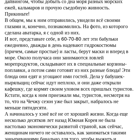
дайвингом, чтобы добыть со дна моря разных морских
ежей, кальмаров и прочую съедобную живность.
Прикиньте!
В общем, мы к ним отправились, увидели всё своими
глазами и, конечно, познакомились. На фото, из которого
сделана аватарка, я с одной из них.
И вот, представьте себе, в 60-70-80 лет эти бабульки
ежедневно, дважды в день надевают гидрокостюмы
(причем, самые простые) и ласты, берут маски и вперед в
море. Около получаса они занимаются ловлей
морепродуктов, складывают их в специальные корзины-
поплавки, а потом сами готовят из них разные блюда! Эти
блюда они едят и угощают ими гостей. Дела у бабушек-
ныряльщиц сейчас идут неплохо, и они даже открыли
кафешку, где кормят своим уловом всех пришлых туристов.
Кстати, когда к ним приезжали мы, туристов, несмотря на
то, что на Чечжу сезон уже был закрыт, набралось не
меньше пятидесяти.
А начиналось у хэнё всё не от хорошей жизни. Когда еще
несколько десятков лет назад Южная Корея не была
настолько экономически развитой страной, как сейчас,
женщинам ничего не оставалось, как заниматься такими
заныриваниями банально для того, чтобы выжить и