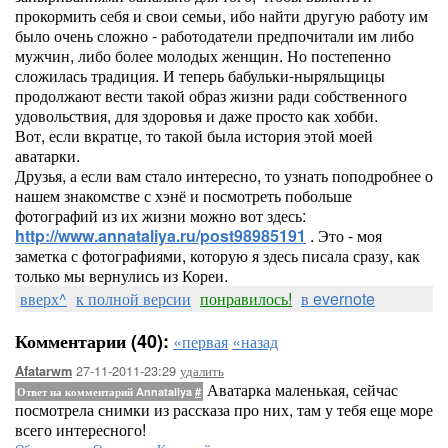
прокормить себя и свои семьи, ибо найти другую работу им
было очень сложно - работодатели предпочитали им либо
мужчин, либо более молодых женщин. Но постепенно
сложилась традиция. И теперь бабульки-ныряльщицы
продолжают вести такой образ жизни ради собственного
удовольствия, для здоровья и даже просто как хобби.
Вот, если вкратце, то такой была история этой моей
аватарки.
Друзья, а если вам стало интересно, то узнать поподробнее о
нашем знакомстве с хэнё и посмотреть побольше
фотографий из их жизни можно вот здесь:
http://www.annataliya.ru/post98985191
. Это - моя
заметка с фотографиями, которую я здесь писала сразу, как
только мы вернулись из Кореи.
вверх^
к полной версии
понравилось!
в evernote
Комментарии (40):
«первая
«назад
27-11-2011-23:29
удалить
Afatarwm
Аватарка маленькая, сейчас
Ответ на комментарий Annataliya
#
посмотрела снимки из рассказа про них, там у тебя еще море
всего интересного!