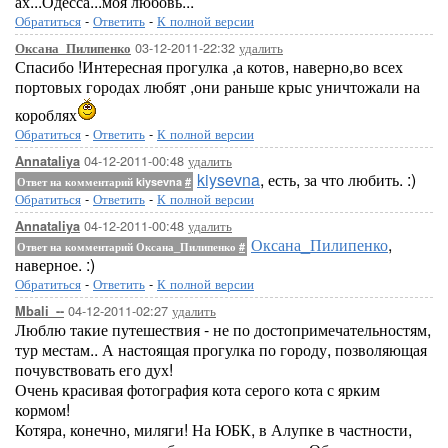
ах...Одесса...моя любовь...
Обратиться
-
Ответить
-
К полной версии
03-12-2011-22:32
удалить
Оксана_Пилипенко
Спасибо !Интересная прогулка ,а котов, наверно,во всех
портовых городах любят ,они раньше крыс уничтожали на
короблях
Обратиться
-
Ответить
-
К полной версии
04-12-2011-00:48
удалить
Annataliya
kiysevna
, есть, за что любить. :)
Ответ на комментарий kiysevna
#
Обратиться
-
Ответить
-
К полной версии
04-12-2011-00:48
удалить
Annataliya
Оксана_Пилипенко
,
Ответ на комментарий Оксана_Пилипенко
#
наверное. :)
Обратиться
-
Ответить
-
К полной версии
04-12-2011-02:27
удалить
Mbali_--
Люблю такие путешествия - не по достопримечательностям,
тур местам.. А настоящая прогулка по городу, позволяющая
почувствовать его дух!
Очень красивая фотография кота серого кота с ярким
кормом!
Котяра, конечно, миляги! На ЮБК, в Алупке в частности,