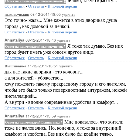
Жалко, такую красоту...
Ответ на комментарий пыжик-чижик
#
Обратиться
-
Ответить
-
К полной версии
08-12-2011-18:05
удалить
пыжик-чижик
Это точно- жаль... Мне кажется в этих двориках душа
города , как домовой за печкой.
Обратиться
-
Ответить
-
К полной версии
08-12-2011-18:46
удалить
Annataliya
Я тоже так думаю. Без них
Ответ на комментарий пыжик-чижик
#
город будет иметь уже совсем другое лицо.
Обратиться
-
Ответить
-
К полной версии
11-12-2011-13:51
удалить
Вышиванка
для нас такие дворики - это колорит...
а для жителей - убожество...
хочу пожелать такому прекрасному городу и его жителям,
чтобы это было только поверхностным антуражем, нокоей
инсталляцией...
А внутри - вполне современные удобства и комфорт...
Обратиться
-
Ответить
-
К полной версии
11-12-2011-13:59
удалить
Annataliya
Мне показалось, что жители
Ответ на комментарий Вышиванка
#
тоже не жаловались. Но, конечно, я тоже за внутренний
комфорт и удобства. Без них было бы крайне тяжко.