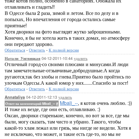
тоже котов полно, особенно в санаториях. Обожала их
отлавливать и гладить!!
В Одессе была 2 раза, зимой и летом. Все по делу и в
попыхах, Но впечатления от города остались самые
приятные!
Хотя дворики на фото выглядят жутко заброшенными.
Конечно, я бы не хотела жить в таких домах, но атмосферу
они передают здорово.
Обратиться
-
Ответить
-
К полной версии
04-12-2011-10:44
удалить
Натали_Унгвицкая
Отличный город-со своими плюсами и минусами.И люди
там замечательные-отзывчивые,добродушные.А когда
ругаются,так без злобы и гнева.Приятно было пройтись по
улочкам Одессы.А какой юмор у них.......Спасибо за пост!
Обратиться
-
Ответить
-
К полной версии
04-12-2011-12:13
удалить
Annataliya
Mbali_--
, я котов очень люблю. :))
Ответ на комментарий Mbali_--
#
И тоже их везде, где они есть, отлавливаю. :)
Оксан, дворики старенькие, конечно, но вот за все, где мы
были, могу сказать, там чисто и убрано. Такого, чтобы
какой-то хлам лежал или грязь, мы нигде не видели. Хотя я
не исключаю, что может, и такие есть где-то, но мы не