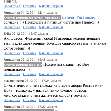
видели.
Обратиться
-
Ответить
-
К полной версии
04-12-2011-12:14
удалить
Annataliya
Натали_Унгвицкая
,
Ответ на комментарий Натали_Унгвицкая
#
согласна. :)) Приходите в пятницу читать про Привоз. :)
Обратиться
-
Ответить
-
К полной версии
05-12-2011-15:47
удалить
Е-Ва
Ах, Одесса! Чудесный город! И дворики колоритнейшие
там, и котэ характерные! Большое спаисбо за замечательные
фотографии! )))
Обратиться
-
Ответить
-
К полной версии
05-12-2011-15:48
удалить
Annataliya
Пожалуйста, рада, что Вам
Ответ на комментарий Е-Ва
#
понравилось. :)
Обратиться
-
Ответить
-
К полной версии
08-12-2011-17:24
удалить
пыжик-чижик
Симпатично и очень похоже на старые дворы Ростова-на-
Дону , только их у нас усиленно ломают и строят
многоэтажки и очень жаль-весь колорит теряется.
Обратиться
-
Ответить
-
К полной версии
08-12-2011-17:27
удалить
Annataliya