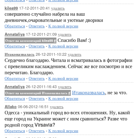
17-12-2011-20:41
удалить
kilea99
совершенно случайно набрела на ваш
дневничек,очаровательные и уютные дворики
Обратиться
-
Ответить
-
К полной версии
17-12-2011-21:09
удалить
Annataliya
Спасибо Вам! :)
Ответ на комментарий kilea99
#
Обратиться
-
Ответить
-
К полной версии
26-12-2011-10:22
удалить
Итаконазвалась
Сердечно благодарю. Читала и всматривалась в фотографии
с превеликим наслаждением. Сейчас же все посмотрю и все
перечитаю. Благодарю.
Обратиться
-
Ответить
-
К полной версии
26-12-2011-16:43
удалить
Annataliya
Итаконазвалась
, не за что.
Ответ на комментарий Итаконазвалась
#
Обратиться
-
Ответить
-
К полной версии
06-06-2012-16:51
удалить
Allako
Одесса - уникальный город во-всех отношениях. Ну, какой
еще город на Украине может с ним сравниться? Разве что
родной город Virsavia?
Обратиться
-
Ответить
-
К полной версии