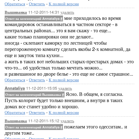
Обратиться
-
Ответить
-
К полной версии
11-12-2011-14:31
удалить
Вышиванка
мне приходилось во время
Ответ на комментарий Annataliya
#
командировок останавливаться в частном секторе - в
центральных районах... это я вам скажу - то еще...
какие только планировки они не делают..
иногда - склепают каморку по лестницей чтобы
перегороженную комнату сделать якобы 2-х комнатной, да
еще и закуток типа кухни...
а жить в таких вот небольших старых-престарых домах - это
что-то... об удобствах только мечтать можно...
и развешанное во дворе белье - это еще не самое страшное...
Обратиться
-
Ответить
-
К полной версии
11-12-2011-15:05
удалить
Annataliya
Ясно. В общем, я согласна.
Ответ на комментарий Вышиванка
#
Пусть колорит будет только внешним, а внутри в таких
домах все станет удобно и хорошо.
Обратиться
-
Ответить
-
К полной версии
11-12-2011-15:12
удалить
Вышиванка
пожелаем этого одесситам.. и
Ответ на комментарий Annataliya
#
другим тоже..
Обратиться
-
Ответить
-
К полной версии