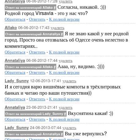
06-06-2012-17:28
удалить
Annataliya
Согласна, никакой. :)))
Ответ на комментарий Allako
#
Родной город Virsavia - это у нас что?
Обратиться
-
Ответить
-
К полной версии
06-06-2012-17:43
удалить
Allako
Я не знаю какой у нее родной
Ответ на комментарий Annataliya
#
город. Просто она отозвалась об Одессе очень нелестно в
комментариях..
Обратиться
-
Ответить
-
К полной версии
06-06-2012-17:44
удалить
Annataliya
Аааа, ну, видимо. :))))
Ответ на комментарий Allako
#
Обратиться
-
Ответить
-
К полной версии
12-06-2013-17:41
удалить
Lady_Sunny
И я сегодня варю вишнёвые компоты в трёхлитровых
банках и читаю про ваши путешествия))
Обратиться
-
Ответить
-
К полной версии
23-06-2013-21:41
удалить
Annataliya
Вкуснятина какая! :))
Ответ на комментарий Lady_Sunny
#
Обратиться
-
Ответить
-
К полной версии
24-06-2013-07:44
удалить
Lady_Sunny
Вы уже вернулись?
Ответ на комментарий Annataliya
#
Обратиться
-
Ответить
-
К полной версии