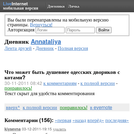
Live
Internet
Дневники
Личка
мобильная версия
Вы были перенаправлены на мобильную версию
страницы.
Вернуться!
Авторизация
Дневник
Annataliya
Лента друзей
-
Дневник
-
Полная версия
Что может быть душевнее одесских двориков с
котами?
30-11-2011 08:42
к комментариям
-
к полной версии
-
понравилось!
Текст скрыт для удобства комментирования
вверх^
к полной версии
понравилось!
в evernote
Комментарии (156):
«первая
«назад
вперёд»
последняя»
03-12-2011-19:15
удалить
kiysevna