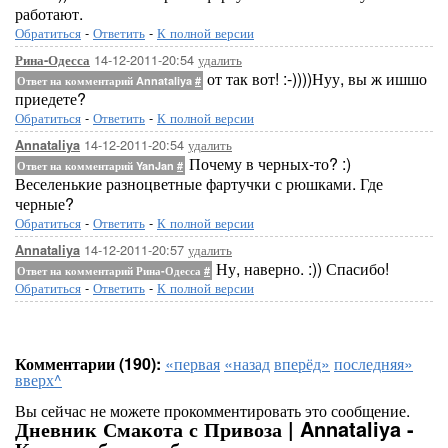
работают.
Обратиться
-
Ответить
-
К полной версии
14-12-2011-20:54
удалить
Рина-Одесса
от так вот! :-))))Нуу, вы ж ишшо
Ответ на комментарий Annataliya
#
приедете?
Обратиться
-
Ответить
-
К полной версии
14-12-2011-20:54
удалить
Annataliya
Почему в черных-то? :)
Ответ на комментарий YanJan
#
Веселенькие разноцветные фартучки с рюшками. Где
черные?
Обратиться
-
Ответить
-
К полной версии
14-12-2011-20:57
удалить
Annataliya
Ну, наверно. :)) Спасибо!
Ответ на комментарий Рина-Одесса
#
Обратиться
-
Ответить
-
К полной версии
Комментарии (190):
«первая
«назад
вперёд»
последняя»
вверх^
Вы сейчас не можете прокомментировать это сообщение.
Дневник Смакота с Привоза | Annataliya -