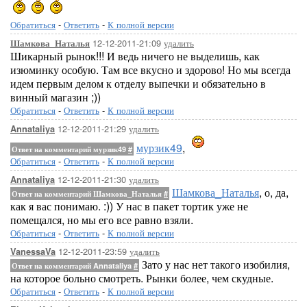
Обратиться
-
Ответить
-
К полной версии
12-12-2011-21:09
удалить
Шамкова_Наталья
Шикарный рынок!!! И ведь ничего не выделишь, как
изюминку особую. Там все вкусно и здорово! Но мы всегда
идем первым делом к отделу выпечки и обязательно в
винный магазин ;))
Обратиться
-
Ответить
-
К полной версии
12-12-2011-21:29
удалить
Annataliya
мурзик49
,
Ответ на комментарий мурзик49
#
Обратиться
-
Ответить
-
К полной версии
12-12-2011-21:30
удалить
Annataliya
Шамкова_Наталья
, о, да,
Ответ на комментарий Шамкова_Наталья
#
как я вас понимаю. :)) У нас в пакет тортик уже не
помещался, но мы его все равно взяли.
Обратиться
-
Ответить
-
К полной версии
12-12-2011-23:59
удалить
VanessaVa
Зато у нас нет такого изобилия,
Ответ на комментарий Annataliya
#
на которое больно смотреть. Рынки более, чем скудные.
Обратиться
-
Ответить
-
К полной версии