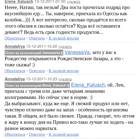
13-12-2011-01:50
удалить
Elena_Kalusch
Нееее, Наташ, так нельзя! Два поста прочитала подряд про
вкуснейшую еду... Ты, наверное, приехала из Одессы как
колобок...))) А вот интересно, сколько продаётся из всего
этого обилия и сколько остаётся? Куда всё оставшееся
девают? Ведь есть срок годности продуктов...
Обратиться
-
Ответить
-
К полной версии
13-12-2011-10:20
удалить
Annataliya
VanessaVa
, зато у вас к
Ответ на комментарий VanessaVa
#
Рождеству открываются Рождественские базары, а это -
тоже сказка! :)
Обратиться
-
Ответить
-
К полной версии
13-12-2011-10:23
удалить
Annataliya
Elena_Kalusch
, ой, Лен,
Ответ на комментарий Elena_Kalusch
#
приехала с тремя или даже четырьмя лишними
килограммами. Но сейчас уже в норме. :)
Да выбрасывают, куда же еще. Я свежий продукт или нет,
чувствую отлично даже на запах - особенность организма
такая. В общем, всё было свежее. Правда, говорят, что летом
в жару к концу дня на Привоз все-таки лучше не ходить - на
разное можно нарваться.
Обратиться
-
Ответить
-
К полной версии