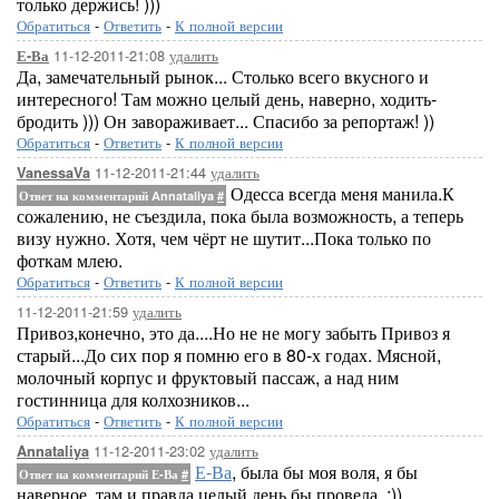
только держись! )))
Обратиться
-
Ответить
-
К полной версии
11-12-2011-21:08
удалить
Е-Ва
Да, замечательный рынок... Столько всего вкусного и
интересного! Там можно целый день, наверно, ходить-
бродить ))) Он завораживает... Спасибо за репортаж! ))
Обратиться
-
Ответить
-
К полной версии
11-12-2011-21:44
удалить
VanessaVa
Одесса всегда меня манила.К
Ответ на комментарий Annataliya
#
сожалению, не съездила, пока была возможность, а теперь
визу нужно. Хотя, чем чёрт не шутит...Пока только по
фоткам млею.
Обратиться
-
Ответить
-
К полной версии
11-12-2011-21:59
удалить
Привоз,конечно, это да....Но не не могу забыть Привоз я
старый...До сих пор я помню его в 80-х годах. Мясной,
молочный корпус и фруктовый пассаж, а над ним
гостинница для колхозников...
Обратиться
-
Ответить
-
К полной версии
11-12-2011-23:02
удалить
Annataliya
Е-Ва
, была бы моя воля, я бы
Ответ на комментарий Е-Ва
#
наверное, там и правда целый день бы провела. :))