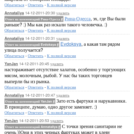
Обратиться
-
Ответить
-
К полной версии
14-12-2011-20:30
удалить
Annataliya
Рина-Одесса
, эх, где Вы были
Ответ на комментарий Рина-Одесса
#
раньше? :) Мы как раз искали такого человечка. :)
Обратиться
-
Ответить
-
К полной версии
14-12-2011-20:31
удалить
Annataliya
Evdoksya
, а какая там рядом
Ответ на комментарий Evdoksya
#
улица получается?
Обратиться
-
Ответить
-
К полной версии
14-12-2011-20:45
удалить
YanJan
настораживает отсутствие халатов, особенно у торгующих
мясом, молочным, рыбой. У нас бы таких торговцев
выперли бы из рынка.
Обратиться
-
Ответить
-
К полной версии
14-12-2011-20:47
удалить
Annataliya
Зато есть фартуки и нарукавники.
Ответ на комментарий YanJan
#
В принципе, думаю, одно другое заменяет. :)
Обратиться
-
Ответить
-
К полной версии
14-12-2011-20:53
удалить
YanJan
С точки зрения санитарии не
Ответ на комментарий Annataliya
#
очень ))Они в этих черных фартуках может в хлеву