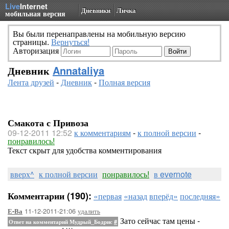
Live
Internet
Дневники
Личка
мобильная версия
Вы были перенаправлены на мобильную версию
страницы.
Вернуться!
Авторизация
Дневник
Annataliya
Лента друзей
-
Дневник
-
Полная версия
Смакота с Привоза
09-12-2011 12:52
к комментариям
-
к полной версии
-
понравилось!
Текст скрыт для удобства комментирования
вверх^
к полной версии
понравилось!
в evernote
Комментарии (190):
«первая
«назад
вперёд»
последняя»
11-12-2011-21:06
удалить
Е-Ва
Зато сейчас там цены -
Ответ на комментарий Мудрый_Бодрис
#