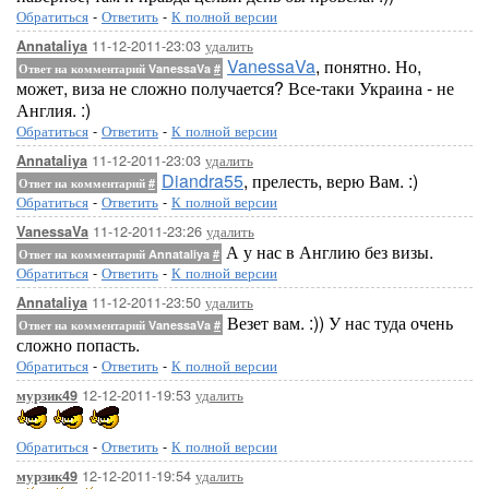
Обратиться
-
Ответить
-
К полной версии
11-12-2011-23:03
удалить
Annataliya
VanessaVa
, понятно. Но,
Ответ на комментарий VanessaVa
#
может, виза не сложно получается? Все-таки Украина - не
Англия. :)
Обратиться
-
Ответить
-
К полной версии
11-12-2011-23:03
удалить
Annataliya
Diandra55
, прелесть, верю Вам. :)
Ответ на комментарий
#
Обратиться
-
Ответить
-
К полной версии
11-12-2011-23:26
удалить
VanessaVa
А у нас в Англию без визы.
Ответ на комментарий Annataliya
#
Обратиться
-
Ответить
-
К полной версии
11-12-2011-23:50
удалить
Annataliya
Везет вам. :)) У нас туда очень
Ответ на комментарий VanessaVa
#
сложно попасть.
Обратиться
-
Ответить
-
К полной версии
12-12-2011-19:53
удалить
мурзик49
Обратиться
-
Ответить
-
К полной версии
12-12-2011-19:54
удалить
мурзик49