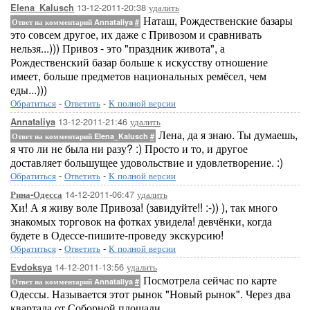
13-12-2011-20:38
удалить
Elena_Kalusch
Наташ, Рождественские базары
Ответ на комментарий Annataliya
#
это совсем другое, их даже с Привозом и сравнивать
нельзя...))) Привоз - это "праздник живота", а
Рождественский базар больше к искусству отношение
имеет, больше предметов национальных ремёсел, чем
еды...)))
Обратиться
-
Ответить
-
К полной версии
13-12-2011-21:46
удалить
Annataliya
Лена, да я знаю. Ты думаешь,
Ответ на комментарий Elena_Kalusch
#
я что ли не была ни разу? :) Просто и то, и другое
доставляет большущее удовольствие и удовлетворение. :)
Обратиться
-
Ответить
-
К полной версии
14-12-2011-06:47
удалить
Рина-Одесса
Хи! А я живу воле Привоза! (завидуйте!! :-)) ), так много
знакомых торговок на фотках увидела! девчёнки, когда
будете в Одессе-пишите-проведу экскурсию!
Обратиться
-
Ответить
-
К полной версии
14-12-2011-13:56
удалить
Evdoksya
Посмотрела сейчас по карте
Ответ на комментарий Annataliya
#
Одессы. Называется этот рынок "Новый рынок". Через два
квартала от Соборной площади.