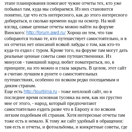
этапе планирования помогают чужие отчеты тех, кто уже
побывал там, куда мы собираемся. Из них становится
понятно, где что есть интересного, как до этого интересного
добираться, и сколько времени надо на осмотр. На мой
взгляд, самые ценные отчеты можно найти на форуме
Винского:
http://forum.awd.ru/
Хорош он тем, что там
собираются только те, кто путешествует самостоятельно, и в
их отчетах нет описаний всякой лабуды о том, как кто-то
куда-то ездил с туром. Кроме того, на форуме там могут дать
реальные ценные советы сами путешественники. Из
минусов - тамошний народ любит поматериться, но, в
принципе, на это можно и глаза закрыть. В целом, этот сайт
я считаю лучшим в рунете о самостоятельных
путешествиях, особенно по всяким редко посещаемым и
диким странам.
Еще есть
http://tourbina.ru
- тоже неплохой сайт, но в
последнее время основная тусовка на нем, как ни грустно
мне от этого, - народ, который предпочитают
самостоятельно ездить разве что в Европу и по всяким
легким подобным ей странам. Хотя интересные отчеты там
тоже есть и немало. К тому же сайт удобный в обращении:
там есть и отчеты, и фотоальбомы, и конкретные советы, где