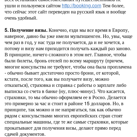
ушли и пользуемся сайтом
http://booking.com
Тем более,
что сейчас этот сайт переведен на русский язык и вообще
очень удобный.
5. Получение визы.
Конечно, езди мы все время в Европу,
наверное, давно бы уже имели мультишенген. Но, увы, чаще
чем раз в год, у нас туда не получается, да и не хочется, а
потому и визу нам приходится получать каждый раз заново.
В принципе, ничего сложного в этом нет. Главное, чтобы
были билеты, бронь отелей по всему маршруту (причем,
многие консульства не требуют, чтобы она была проплачена
- обычно бывает достаточно просто брони, от которой,
кстати, после того, как вы получаете визу, можно
отказаться), страховка и справка с работы о зарплате либо
выписка со счета в банке (ну, плюс-минус). Что касается,
страховки, то мы обычно оформляем ее в Росно. Делается
это примерно за час и стоит в районе 15 долларов. Но, в
принципе, так можно и не напрягаться, так как обычно
рядом с консульствами многих европейских стран стоят
специальные машины, где те же самые страховки, которые
прокатывают для получения визы, делают прямо перед
сдачей документов.