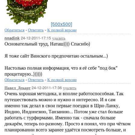
[500x500]
Обратиться
-
Ответить
-
К полной версии
24-12-2011-17:15
удалить
nnadink
Основательный труд, Наташ)))) Спасибо)
Я тоже сайт Винского предпочитаю остальным...)
Настолько полная информация, что я её себе "под бок"
процитирую..))))))
Обратиться
-
Ответить
-
К полной версии
24-12-2011-17:36
удалить
Павел_Декарт
Очень хорошая методика, и вполне работоспособная. Так
путешествовать можно и нужно и интересно. И я сам
именно так делал в свои первые поездки в Шри-Ланку,
Индию, Индонезию, Танзанию... Потом уже стал больше
работать с турфирмами. Именно так - сначала больше
дикарём, теперь по-разному. Просто я понял, что при чётком
планировании всего заранее удаётся посмотреть больше, и