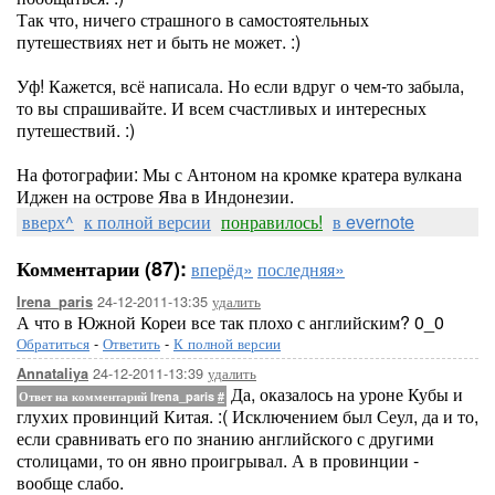
Так что, ничего страшного в самостоятельных
путешествиях нет и быть не может. :)
Уф! Кажется, всё написала. Но если вдруг о чем-то забыла,
то вы спрашивайте. И всем счастливых и интересных
путешествий. :)
На фотографии: Мы с Антоном на кромке кратера вулкана
Иджен на острове Ява в Индонезии.
вверх^
к полной версии
понравилось!
в evernote
Комментарии (87):
вперёд»
последняя»
24-12-2011-13:35
удалить
Irena_paris
А что в Южной Кореи все так плохо с английским? 0_0
Обратиться
-
Ответить
-
К полной версии
24-12-2011-13:39
удалить
Annataliya
Да, оказалось на уроне Кубы и
Ответ на комментарий Irena_paris
#
глухих провинций Китая. :( Исключением был Сеул, да и то,
если сравнивать его по знанию английского с другими
столицами, то он явно проигрывал. А в провинции -
вообще слабо.