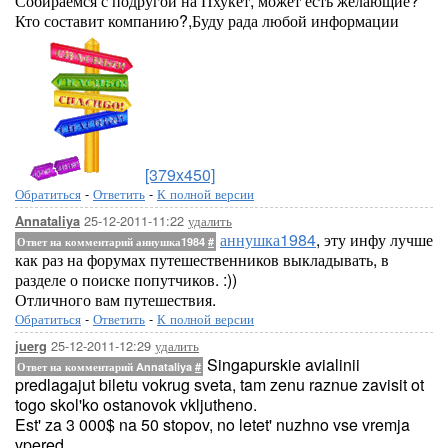
Собираемся с подругой на Пхукет, может есть желающие?
Кто составит компанию?,Буду рада любой информации
[379x450]
Обратиться
-
Ответить
-
К полной версии
25-12-2011-11:22
удалить
Annataliya
аннушка1984
, эту инфу лучше
Ответ на комментарий аннушка1984
#
как раз на форумах путешественников выкладывать, в
разделе о поиске попутчиков. :))
Отличного вам путешествия.
Обратиться
-
Ответить
-
К полной версии
25-12-2011-12:29
удалить
juerg
Singapurskie avialinii
Ответ на комментарий Annataliya
#
predlagajut biletu vokrug sveta, tam zenu raznue zavisit ot
togo skol'ko ostanovok vkljutheno.
Est' za 3 000$ na 50 stopov, no letet' nuzhno vse vremja
vpered....