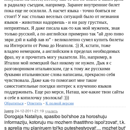
в радиалку съездим, например. Заранее внутренние билет
пока еще не осилили. А насчет языка - точно бояться не
стоит! У нас столько веселых ситуаций было от незнания
языков - животики надорвешь - и ни разу грустных,
неприятных. Я даже писала как-то как мой муженек, зная
только русский, а по английски примерно так "ай дую пиво
эври дэй и кайф лав ю" - великолепно сумел купить билеты
на Интерсити от Рима до Неаполя. :)) Я, кстати, тоже
владею немецким, а английским в пределах необходимых
фраз, ну и прочитать могу указатели. Но, например, в
Италии мой немецкий был никому не нужен. Дык я с
разговорником итальянским, где к тому же русскими
буквами итальнянские слова написаны, прекрасно себя
чувствовала. Даже как-то помогают мне такие
самостоятельные поездки интерес к изучению языков
поддерживать. Еще раз мерси, Наташ, кое-какие твои сайты
я себе в копилочку уволокла! :)))
Обратиться
-
Ответить
-
К полной версии
24-12-2011-21:19
удалить
juerg
Dorogaja Nataliya, spasibo bol'shoe za horoshuju
informaziju, kotoruju mu mozhem thastithno ispol'zovat', t.k.
s aprelja mu planiruem tol'ko puteshestvovat'.... mozhet but'