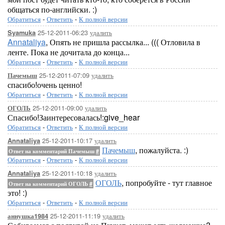
общаться по-английски. :)
Обратиться
-
Ответить
-
К полной версии
25-12-2011-06:23
удалить
Syamuka
Annataliya
, Опять не пришла рассылка... ((( Отловила в
ленте. Пока не дочитала до конца...
Обратиться
-
Ответить
-
К полной версии
25-12-2011-07:09
удалить
Пачемыш
спасибо!очень ценно!
Обратиться
-
Ответить
-
К полной версии
25-12-2011-09:00
удалить
ОГОЛЬ
Спасибо!Заинтересовалась!:give_hear
Обратиться
-
Ответить
-
К полной версии
25-12-2011-10:17
удалить
Annataliya
Пачемыш
, пожалуйста. :)
Ответ на комментарий Пачемыш
#
Обратиться
-
Ответить
-
К полной версии
25-12-2011-10:18
удалить
Annataliya
ОГОЛЬ
, попробуйте - тут главное
Ответ на комментарий ОГОЛЬ
#
это! :)
Обратиться
-
Ответить
-
К полной версии
25-12-2011-11:19
удалить
аннушка1984