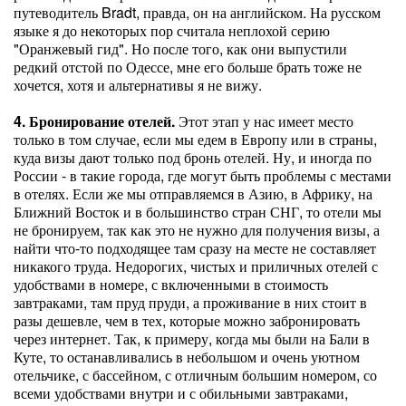
путеводитель Bradt, правда, он на английском. На русском
языке я до некоторых пор считала неплохой серию
"Оранжевый гид". Но после того, как они выпустили
редкий отстой по Одессе, мне его больше брать тоже не
хочется, хотя и альтернативы я не вижу.
4. Бронирование отелей.
Этот этап у нас имеет место
только в том случае, если мы едем в Европу или в страны,
куда визы дают только под бронь отелей. Ну, и иногда по
России - в такие города, где могут быть проблемы с местами
в отелях. Если же мы отправляемся в Азию, в Африку, на
Ближний Восток и в большинство стран СНГ, то отели мы
не бронируем, так как это не нужно для получения визы, а
найти что-то подходящее там сразу на месте не составляет
никакого труда. Недорогих, чистых и приличных отелей с
удобствами в номере, с включенными в стоимость
завтраками, там пруд пруди, а проживание в них стоит в
разы дешевле, чем в тех, которые можно забронировать
через интернет. Так, к примеру, когда мы были на Бали в
Куте, то останавливались в небольшом и очень уютном
отельчике, с бассейном, с отличным большим номером, со
всеми удобствами внутри и с обильными завтраками,