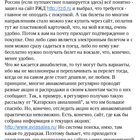
России (если путешествие планируется здесь) всё понятно -
зашел на сайт РЖД
http://rzd.ru
и выбрал, что требуется -
главное не опоздать с покупкой. А так билеты по многим
направлениям стало можно уже купить через сайт, оплатив
тут же пластиковой карточкой, что, на мой взгляд, очень
удобно. Потом к вам на почту приходит подтверждение о
покупке. Оно либо само является электронным билетом и с
ним можно сразу садиться в поезд, либо по нему уже
бесплатно нужно получать билет на вокзале, что, конечно,
менее удобно.
Что же касается авиабилетов, то тут могут быть варианты,
ибо мы не миллионеры и переплачивать за перелет тогда,
когда он на самом деле стоит дешевле, не любим. В
принципе, многие авиакомпании регулярно проводят
разные акции и распродажи и своим клиентам часто о них
сообщают. Так, к примеру, я регулярно получаю такую
рассылку от "Катарских авиалиний", за что им большое
спасибо. Но, конечно, отследить акции всех авиакомпаний
практически невозможно. Есть, конечно, сайт, где как бы
собрана информация о текущих акциях:
http://www.aviasales.ru/
Но система поиска, имхо, там
какая-то дурацкая. Поэтому бывает, что приходится
отлавливать эти распродажи на сайтах самих авиакомпаний.