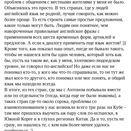
проблем с общением с местными жителями у меня не было.
Объяснялось это просто. В тех странах, где у людей
английский язык не родной, лучше говорить, как можно
более проще. То есть строить самые простые предложения,
какие только могут быть. Людям они понятнее, чем
навороченные правильные английские фразы с
применением всех шести временных форм, артиклей и
предлогов. А если к диалогу применить еще язык жестов! :))
Кроме того, как показал наш опыт, нигде не бывало такого,
чтобы не нашелся хотя бы один человек, который хоть как
бы, пусть на таком же, как у меня, эллочково-людоедском
уровне, не говорил по-английски! Но даже если нас не
понимал кто-то, у кого мы что-то спрашивали, то он тут же
звал кого-то другого, кто понимал или мог понять, и общий
язык мы находили всегда.
В итоге, из тех стран, где мы с Антоном побывали вместе
или по отдельности (тогда, когда еще не были знакомы), а
таких стран где-то около сорока, проблемы со
взаимопониманием у нас возникли всего три раза: на Кубе -
там мне пришлось выучить аж пару слов по-испански, в
Южной Корее и в глухих регионах Китая. Да и то, пусть не
сразу, но нашлись те, с кем нам более-менее удалось
пообщаться. :)