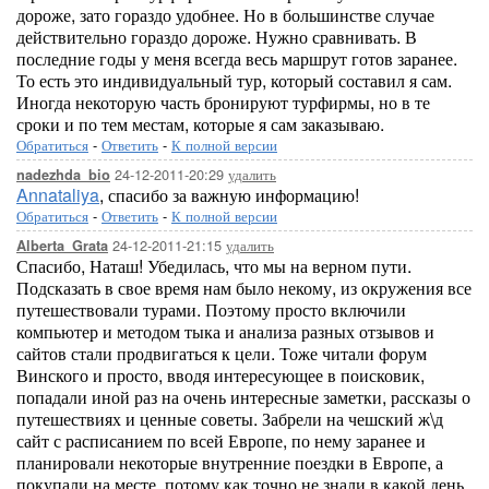
дороже, зато гораздо удобнее. Но в большинстве случае
действительно гораздо дороже. Нужно сравнивать. В
последние годы у меня всегда весь маршрут готов заранее.
То есть это индивидуальный тур, который составил я сам.
Иногда некоторую часть бронируют турфирмы, но в те
сроки и по тем местам, которые я сам заказываю.
Обратиться
-
Ответить
-
К полной версии
24-12-2011-20:29
удалить
nadezhda_bio
Annataliya
, спасибо за важную информацию!
Обратиться
-
Ответить
-
К полной версии
24-12-2011-21:15
удалить
Alberta_Grata
Спасибо, Наташ! Убедилась, что мы на верном пути.
Подсказать в свое время нам было некому, из окружения все
путешествовали турами. Поэтому просто включили
компьютер и методом тыка и анализа разных отзывов и
сайтов стали продвигаться к цели. Тоже читали форум
Винского и просто, вводя интересующее в поисковик,
попадали иной раз на очень интересные заметки, рассказы о
путешествиях и ценные советы. Забрели на чешский ж\д
сайт с расписанием по всей Европе, по нему заранее и
планировали некоторые внутренние поездки в Европе, а
покупали на месте, потому как точно не знали в какой день