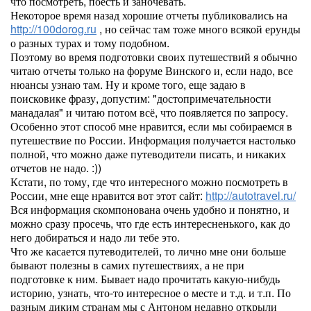
что посмотреть, поесть и заночевать.
Некоторое время назад хорошие отчеты публиковались на
http://100dorog.ru
, но сейчас там тоже много всякой ерунды
о разных турах и тому подобном.
Поэтому во время подготовки своих путешествий я обычно
читаю отчеты только на форуме Винского и, если надо, все
нюансы узнаю там. Ну и кроме того, еще задаю в
поисковике фразу, допустим: "достопримечательности
манадалая" и читаю потом всё, что появляется по запросу.
Особенно этот способ мне нравится, если мы собираемся в
путешествие по России. Информация получается настолько
полной, что можно даже путеводители писать, и никаких
отчетов не надо. :))
Кстати, по тому, где что интересного можно посмотреть в
России, мне еще нравится вот этот сайт:
http://autotravel.ru/
Вся информация скомпонована очень удобно и понятно, и
можно сразу просечь, что где есть интересненького, как до
него добираться и надо ли тебе это.
Что же касается путеводителей, то лично мне они больше
бывают полезны в самих путешествиях, а не при
подготовке к ним. Бывает надо прочитать какую-нибудь
историю, узнать, что-то интересное о месте и т.д. и т.п. По
разным диким странам мы с Антоном недавно открыли