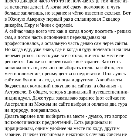
просто дикарём часто что-то не получается (в том числе из-
за нехватки денег). А когда всё сразу, возможно, и чуть
больше заплатишь, но заранее и чётко известно сколько. Вот
в Южную Америку первый раз я спланировал Эквадор
дикарём, Перу и Чили с фирмой.
А сейчас чаще всего что как и когда я хочу посетить - решаю
сам, а потом часть исполнения перекладываю на
профессионалов, а остальную часть делаю сам через сайты.
Но когда еду, уже знаю, где и когда я буду ночевать и на чём
перемещаться, то есть уже всё готово, ничего на месте не
решается. Так же и с перевозкой - всё заранее. Зато есть
возможность тщательно повыбирать отель на сайтах, его
местоположение, преимущества и недостатки. Пользуюсь
сайтами букинг и агода, иногда и другими. Авиабилеты
бюджетных компаний покупаю на сайтах, а обычных - в
Астревеле. В общем, теперь я цивильный путешественник-
индивидуал. Даже туры заказываю заранее (вот сейчас по
Австралии из Москвы на сайте выбрал и оплатил два тура
на природу, понравилось).
Делать заранее или выбирать на месте - думаю, это вопрос
психологических предпочтений. Есть рационалы и
иррационалы, одним удобнее на месте по ходу, другим
заранее. И через турфирмы в некоторых случаях совсем не