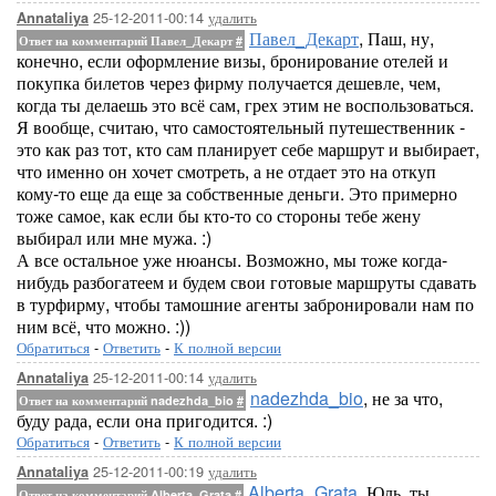
25-12-2011-00:14
удалить
Annataliya
Павел_Декарт
, Паш, ну,
Ответ на комментарий Павел_Декарт
#
конечно, если оформление визы, бронирование отелей и
покупка билетов через фирму получается дешевле, чем,
когда ты делаешь это всё сам, грех этим не воспользоваться.
Я вообще, считаю, что самостоятельный путешественник -
это как раз тот, кто сам планирует себе маршрут и выбирает,
что именно он хочет смотреть, а не отдает это на откуп
кому-то еще да еще за собственные деньги. Это примерно
тоже самое, как если бы кто-то со стороны тебе жену
выбирал или мне мужа. :)
А все остальное уже нюансы. Возможно, мы тоже когда-
нибудь разбогатеем и будем свои готовые маршруты сдавать
в турфирму, чтобы тамошние агенты забронировали нам по
ним всё, что можно. :))
Обратиться
-
Ответить
-
К полной версии
25-12-2011-00:14
удалить
Annataliya
nadezhda_bio
, не за что,
Ответ на комментарий nadezhda_bio
#
буду рада, если она пригодится. :)
Обратиться
-
Ответить
-
К полной версии
25-12-2011-00:19
удалить
Annataliya
Alberta_Grata
, Юль, ты
Ответ на комментарий Alberta_Grata
#