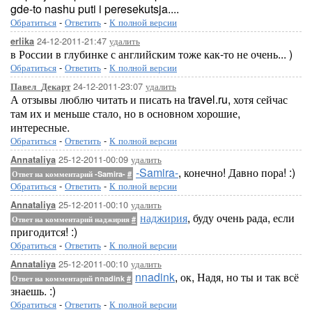
gde-to nashu puti i peresekutsja....
Обратиться
-
Ответить
-
К полной версии
24-12-2011-21:47
удалить
erlika
в России в глубинке с английским тоже как-то не очень... )
Обратиться
-
Ответить
-
К полной версии
24-12-2011-23:07
удалить
Павел_Декарт
А отзывы люблю читать и писать на travel.ru, хотя сейчас
там их и меньше стало, но в основном хорошие,
интересные.
Обратиться
-
Ответить
-
К полной версии
25-12-2011-00:09
удалить
Annataliya
-Samira-
, конечно! Давно пора! :)
Ответ на комментарий -Samira-
#
Обратиться
-
Ответить
-
К полной версии
25-12-2011-00:10
удалить
Annataliya
наджирия
, буду очень рада, если
Ответ на комментарий наджирия
#
пригодится! :)
Обратиться
-
Ответить
-
К полной версии
25-12-2011-00:10
удалить
Annataliya
nnadink
, ок, Надя, но ты и так всё
Ответ на комментарий nnadink
#
знаешь. :)
Обратиться
-
Ответить
-
К полной версии