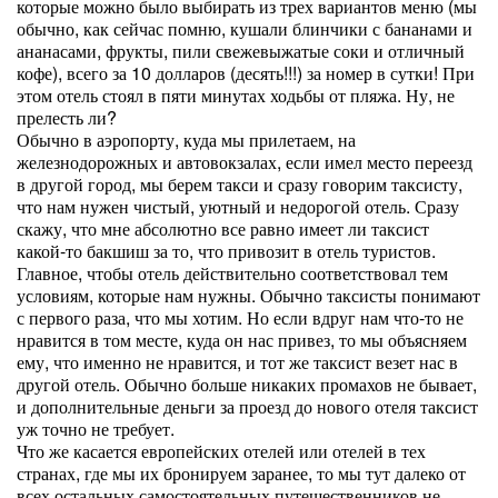
которые можно было выбирать из трех вариантов меню (мы
обычно, как сейчас помню, кушали блинчики с бананами и
ананасами, фрукты, пили свежевыжатые соки и отличный
кофе), всего за 10 долларов (десять!!!) за номер в сутки! При
этом отель стоял в пяти минутах ходьбы от пляжа. Ну, не
прелесть ли?
Обычно в аэропорту, куда мы прилетаем, на
железнодорожных и автовокзалах, если имел место переезд
в другой город, мы берем такси и сразу говорим таксисту,
что нам нужен чистый, уютный и недорогой отель. Сразу
скажу, что мне абсолютно все равно имеет ли таксист
какой-то бакшиш за то, что привозит в отель туристов.
Главное, чтобы отель действительно соответствовал тем
условиям, которые нам нужны. Обычно таксисты понимают
с первого раза, что мы хотим. Но если вдруг нам что-то не
нравится в том месте, куда он нас привез, то мы объясняем
ему, что именно не нравится, и тот же таксист везет нас в
другой отель. Обычно больше никаких промахов не бывает,
и дополнительные деньги за проезд до нового отеля таксист
уж точно не требует.
Что же касается европейских отелей или отелей в тех
странах, где мы их бронируем заранее, то мы тут далеко от
всех остальных самостоятельных путешественников не