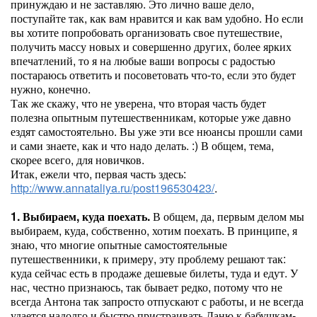
принуждаю и не заставляю. Это лично ваше дело,
поступайте так, как вам нравится и как вам удобно. Но если
вы хотите попробовать организовать свое путешествие,
получить массу новых и совершенно других, более ярких
впечатлений, то я на любые ваши вопросы с радостью
постараюсь ответить и посоветовать что-то, если это будет
нужно, конечно.
Так же скажу, что не уверена, что вторая часть будет
полезна опытным путешественникам, которые уже давно
ездят самостоятельно. Вы уже эти все нюансы прошли сами
и сами знаете, как и что надо делать. :) В общем, тема,
скорее всего, для новичков.
Итак, ежели что, первая часть здесь:
http://www.annataliya.ru/post196530423/
.
1. Выбираем, куда поехать.
В общем, да, первым делом мы
выбираем, куда, собственно, хотим поехать. В принципе, я
знаю, что многие опытные самостоятельные
путешественники, к примеру, эту проблему решают так:
куда сейчас есть в продаже дешевые билеты, туда и едут. У
нас, честно признаюсь, так бывает редко, потому что не
всегда Антона так запросто отпускают с работы, и не всегда
удается надолго и быстро пристраивать Даню к бабушкам-