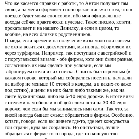
Что же касается справки с работы, то Антон получает там
свою, а на меня оформляет спонсорское письмо о том, что в
поездке будет моим спонсором, ибо мои официальные
доходы сейчас практически нулевые. Такое письмо, кстати,
прокатывает и на нашего Данилку, а если в целом, то
вообще, на всех близких родственников.
Правда, если времени на получение визы мало или совсем
не охота возиться с документами, мы иногда оформляем их
через турфирмы. Например, так поступали с австрийской и
с португальской визами - обе фирмы, хотя они были разные,
согласились их нам сделать при условии, если мы
забронируем отели из их списка. Список был огромным (в
каждом городе, который мы собирались посетить, нам дали
на выбор не меньше 10 отелей в каждом, а в каких-то даже
под сотню), а цены на них были либо такими же, как на
сайте Буккингкома, либо на 5-10 евро дороже. В итоге визы
с отелями нам обошли в общей сложности на 30-40 евро
дороже, чем если бы мы занимались ими сами. Так что, за
визой иногда бывает смысл обращаться в фирмы. Особенно,
кстати, говоря, если вы живете где-то, где нет консульства
той страны, куда вы собрались. Но опять-таки, лучше
обращаться в фирме того города, где это консульство