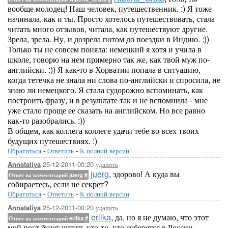
вообще молодец! Наш человек, путешественник. :) Я тоже
начинала, как и ты. Просто хотелось путешествовать, стала
читать много отзывов, читала, как путешествуют другие.
Зрела, зрела. Ну, и дозрела потом до поездки в Индию. :))
Только ты не совсем поняла: немецкий я хотя и учила в
школе, говорю на нем примерно так же, как твой муж по-
английски. :)) Я как-то в Хорватии попала в ситуацию,
когда тетечка не знала ни слова по-английски и спросила, не
знаю ли немецкого. Я стала судорожно вспоминать, как
построить фразу, и в результате так и не вспомнила - мне
уже стало проще ее сказать на английском. Но все равно
как-то разобрались. :))
В общем, как коллега коллеге удачи тебе во всех твоих
будущих путешествиях. :)
Обратиться
-
Ответить
-
К полной версии
25-12-2011-00:20
удалить
Annataliya
juerg
, здорово! А куда вы
Ответ на комментарий juerg
#
собираетесь, если не секрет?
Обратиться
-
Ответить
-
К полной версии
25-12-2011-00:20
удалить
Annataliya
erlika
, да, но я не думаю, что этот
Ответ на комментарий erlika
#
мой пост будет читать кто-то, кто соберется в России