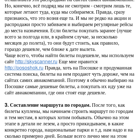
Но, конечно, всё подряд мы не смотрим - смотрим лишь те,
которые летают туда, куда мы собираемся. Правда, сразу
признаюсь, что это возня еще та. И мы не редко на акции и
распродажи просто забиваем и выбираем регулярные рейсы
до места назначения. Если билеты покупать заранее (лучше
всего за полгода или, в крайнем случае, за несколько
месяцев до полета), то они будут стоить, как правило,
гораздо дешевле, чем ближе к дате вылета.
Чаще всего, чтобы найти билеты подешевле, мы используем
сайт
http://skyscanner.ru
Еще мне нравится
http://pososhok.ru
Правда, хоть на Посошке и продуманная
система поиска, билеты на нем продают чуть дороже, чем на
сайтах самих авиакомпаний. Поэтому я обычно выбираю на
Посошке самые дешевые билеты, а покупать их иду уже на
сайт авиакомпании, где они стоят еще дешевле.
3. Составление маршрута по городам.
После того, как
билеты куплены, мы начинаем строить маршрут по городам
и тем местам, в которых хотим побывать. Обычно на этом
этапе в детали не лезем, а просто прикидываем, в какие
конкретно города, национальные парки и т.д. нам надо и на
сколько примерно дней. Больше всего лично мне на этом