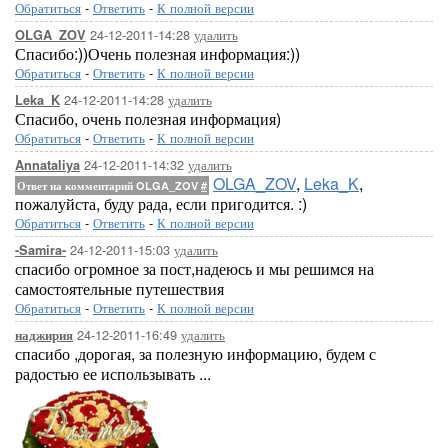
Обратиться
-
Ответить
-
К полной версии
24-12-2011-14:28
удалить
OLGA_ZOV
Спасибо:))Очень полезная информация:))
Обратиться
-
Ответить
-
К полной версии
24-12-2011-14:28
удалить
Leka_K
Спасибо, очень полезная информация)
Обратиться
-
Ответить
-
К полной версии
24-12-2011-14:32
удалить
Annataliya
OLGA_ZOV
,
Leka_K
,
Ответ на комментарий OLGA_ZOV
#
пожалуйста, буду рада, если пригодится. :)
Обратиться
-
Ответить
-
К полной версии
24-12-2011-15:03
удалить
-Samira-
спасибо огромное за пост,надеюсь и мы решимся на
самостоятельные путешествия
Обратиться
-
Ответить
-
К полной версии
24-12-2011-16:49
удалить
наджирия
спасибо ,дорогая, за полезную информацию, будем с
радостью ее использывать ...