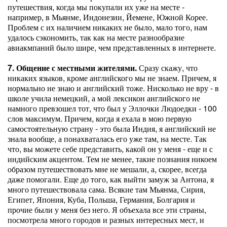
путешествия, когда мы покупали их уже на месте -
например, в Мьянме, Индонезии, Йемене, Южной Корее.
Проблем с их наличием никаких не было, мало того, нам
удалось сэкономить, так как на месте разнообразие
авиакмпаний было шире, чем представленных в интернете.
7. Общение с местными жителями.
Сразу скажу, что
никаких языков, кроме английского мы не знаем. Причем, я
нормально не знаю и английский тоже. Нисколько не вру - в
школе учила немецкий, а мой лексикон английского не
намного превзошел тот, что был у Эллочки Людоедки - 100
слов максимум. Причем, когда я ехала в мою первую
самостоятельную страну - это была Индия, я английский не
знала вообще, а понахваталась его уже там, на месте. Так
что, вы можете себе представить, какой он у меня - еще и с
индийским акцентом. Тем не менее, такие познания никоем
образом путешествовать мне не мешали, а, скорее, всегда
даже помогали. Еще до того, как выйти замуж за Антона, я
много путешествовала сама. Всякие там Мьянма, Сирия,
Египет, Япония, Куба, Польша, Германия, Болгария и
прочие были у меня без него. Я объехала все эти страны,
посмотрела много городов и разных интересных мест, и