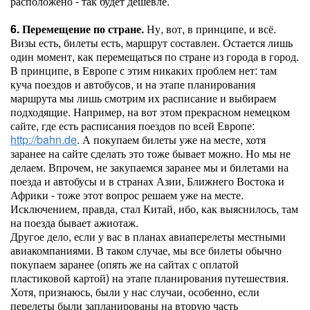
расположено - так будет дешевле.
6. Перемещение по стране.
Ну, вот, в принципе, и всё.
Визы есть, билеты есть, маршрут составлен. Остается лишь
один момент, как перемещаться по стране из города в город.
В принципе, в Европе с этим никаких проблем нет: там
куча поездов и автобусов, и на этапе планирования
маршрута мы лишь смотрим их расписание и выбираем
подходящие. Например, на вот этом прекрасном немецком
сайте, где есть расписания поездов по всей Европе:
http://bahn.de
. А покупаем билеты уже на месте, хотя
заранее на сайте сделать это тоже бывает можно. Но мы не
делаем. Впрочем, не закупаемся заранее мы и билетами на
поезда и автобусы и в странах Азии, Ближнего Востока и
Африки - тоже этот вопрос решаем уже на месте.
Исключением, правда, стал Китай, ибо, как выяснилось, там
на поезда бывает ажиотаж.
Другое дело, если у вас в планах авиаперелеты местными
авиакомпаниями. В таком случае, мы все билеты обычно
покупаем заранее (опять же на сайтах с оплатой
пластиковой картой) на этапе планирования путешествия.
Хотя, признаюсь, были у нас случаи, особенно, если
перелеты были запланированы на вторую часть