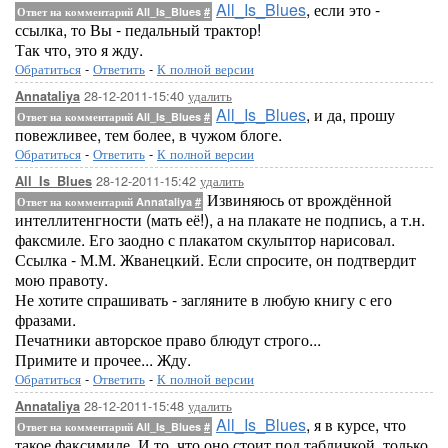
All_Is_Blues
, если это -
Ответ на комментарий All_Is_Blues
#
ссылка, то Вы - педальный трактор!
Так что, это я жду.
Обратиться
-
Ответить
-
К полной версии
28-12-2011-15:40
удалить
Annataliya
All_Is_Blues
, и да, прошу
Ответ на комментарий All_Is_Blues
#
повежливее, тем более, в чужом блоге.
Обратиться
-
Ответить
-
К полной версии
28-12-2011-15:42
удалить
All_Is_Blues
Извиняюсь от врождённой
Ответ на комментарий Annataliya
#
интеллитенгности (мать её!), а на плакате не подпись, а т.н.
факсмиле. Его заодно с плакатом скульптор нарисовал.
Ссылка - М.М. Жванецкий. Если спросите, он подтвердит
мою правоту.
Не хотите спрашивать - загляните в любую книгу с его
фразами.
Печатники авторское право блюдут строго...
Примите и прочее... Жду.
Обратиться
-
Ответить
-
К полной версии
28-12-2011-15:48
удалить
Annataliya
All_Is_Blues
, я в курсе, что
Ответ на комментарий All_Is_Blues
#
такое факсимиле. И то, что оно стоит под табличкой, только