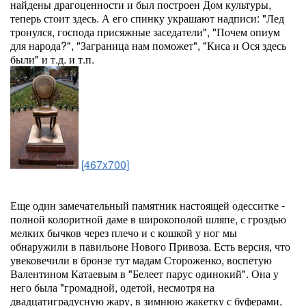
найдены драгоценности и был построен Дом культуры,
теперь стоит здесь. А его спинку украшают надписи: "Лед
тронулся, господа присяжные заседатели", "Почем опиум
для народа?", "Заграница нам поможет", "Киса и Ося здесь
были" и т.д. и т.п.
[467x700]
Еще один замечательный памятник настоящей одесситке -
полной колоритной даме в широкополой шляпе, с гроздью
мелких бычков через плечо и с кошкой у ног мы
обнаружили в павильоне Нового Привоза. Есть версия, что
увековечили в бронзе тут мадам Стороженко, воспетую
Валентином Катаевым в "Белеет парус одинокий". Она у
него была "громадной, одетой, несмотря на
двадцатиградусную жару, в зимнюю жакетку с буферами,