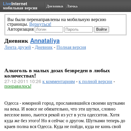
Live
Internet
Дневники
Личка
мобильная версия
Вы были перенаправлены на мобильную версию
страницы.
Вернуться!
Авторизация
Дневник
Annataliya
Лента друзей
-
Дневник
-
Полная версия
Алкоголь в малых дозах безвреден в любых
количествах!
27-12-2011 10:26
к комментариям
-
к полной версии
-
понравилось!
Одесса - юморной город, прославившийся своими шутками
на века. И вовсе не обязательно, что эти шутки, словно
веселое вино, льются рекой из уст в уста одесситов. Хотя
куда же без этого! Но я сейчас о другом. Шутками теперь до
краев полна вся Одесса. Куда не пойди, куда не кинь свой