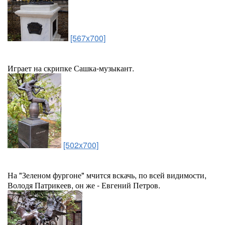
[567x700]
Играет на скрипке Сашка-музыкант.
[502x700]
На "Зеленом фургоне" мчится вскачь, по всей видимости,
Володя Патрикеев, он же - Евгений Петров.