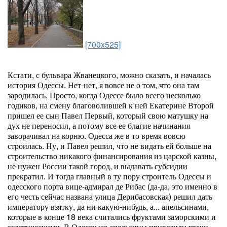
[700x525]
Кстати, с бульвара Жванецкого, можно сказать, и началась
история Одессы. Нет-нет, я вовсе не о том, что она там
зародилась. Просто, когда Одессе было всего несколько
годиков, на смену благоволившей к ней Екатерине Второй
пришел ее сын Павел Первый, который свою матушку на
дух не переносил, а потому все ее благие начинания
заворачивал на корню. Одесса же в то время вовсю
строилась. Ну, и Павел решил, что не видать ей больше на
строительство никакого финансирования из царской казны,
не нужен России такой город, и выдавать субсидии
прекратил. И тогда главный в ту пору строитель Одессы и
одесского порта вице-адмирал де Рибас (да-да, это именно в
его честь сейчас названа улица Дерибасовская) решил дать
императору взятку, да ни какую-нибудь, а... апельсинами,
которые в конце 18 века считались фруктами заморскими и
экзотическими. В Одессу же апельсины привозили греки,