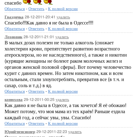
спасибо
Обратиться
-
Ответить
-
К полной версии
28-12-2011-20:41
удалить
Гваздичка
Спасибо!!!Как давно я не была в Одессе!!!!
Обратиться
-
Ответить
-
К полной версии
28-12-2011-21:01
удалить
Леоновик
В малых дозах полезен не только алкоголь (снижает
холестерин крови, препятствует развитию возрастного
атеросклероза, но не наследственного), а также и никотин
(курящие женщины не болеют раком молочных желез и
органов женской половой сферы). Вот почему человечество
курит с давних времен. Но затем никотином, как и всем
остальным, стали злоупотреблять, превратив все (в т.ч. и
сахар, соль и т.д.) в яд.
Обратиться
-
Ответить
-
К полной версии
29-12-2011-00:25
удалить
конюхова
Как давно я не была в Одессе, а так хочется! Я её обожаю!
Может потому, что моя мама из тех краёв! Раньше ездила
каждый год, а сейчас увы, увы. Спасибо!
Обратиться
-
Ответить
-
К полной версии
29-12-2011-22:23
удалить
Юрий-пенсионер