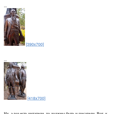
...
[390x700]
...
[418x700]
Ну, а раз есть читатели, то должны быть и писатели. Вот, к