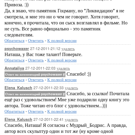
Привоза. :))
Да, я знаю, что памятник Гоцману, но "Ликвидацию" я не
смотрела, и мне это ни о чем не говорит. Хотя говорит,
конечно, я прочитала, что он сыск возглавлял в фильме. Но
не суть. Все равно официально - это памятник
следователям.
Обратиться
-
Ответить
-
К полной версии
27-12-2011-21:12
удалить
psychowaxer
Наташа, у Вас тоже талант! Поверьте.
Обратиться
-
Ответить
-
К полной версии
27-12-2011-22:03
удалить
Annataliya
Спасибо! :))
Ответ на комментарий psychowaxer
#
Обратиться
-
Ответить
-
К полной версии
27-12-2011-22:33
удалить
Elena_Kalusch
Спасибо, за ссылки! Почитала
Ответ на комментарий psychowaxer
#
ещё раз с удовольствием! Мне уже подарили одну книгу это
автора. Тоже читаю его блог с удовольствием...)))
Обратиться
-
Ответить
-
К полной версии
27-12-2011-22:41
удалить
Elena_Kalusch
Спасибо, Наташа! Я согласна с Мудрый_Бодрис. А правда,
автор всех скульптур один и тот же (ну кроме одной