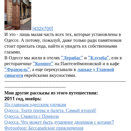
[432x700]
И это - лишь малая часть всех тех, которые установлены в
Одессе. А потому, пожалуй, даже только ради памятников
стоит приехать сюда, найти и увидеть их собственными
глазами.
В Одессе мы жили в отелях
"Дерибас"
и
"Клумба"
, ели в
ресторанчике
"Компот"
на Пантелеймоновской и в кафе
"Франзоль"
, а еще перекусывали в
ларьке у Главной
синагоги
еврейскими вкусностями.
-----------------------------------------------------------------------------------
------------------------------------------
Мои другие рассказы из этого путешествия:
2011 год, ноябрь:
По главным одесским улочкам
Одесса. Театр оперы и балета. Самый второй!
Одесса. Смакота с Привоза
Одесса. Что может быть душевнее двориков с котами?
Фотообзор: Бессарабские приключения