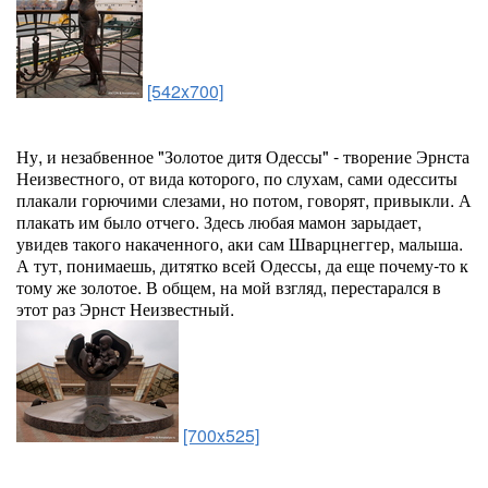
[542x700]
Ну, и незабвенное "Золотое дитя Одессы" - творение Эрнста
Неизвестного, от вида которого, по слухам, сами одесситы
плакали горючими слезами, но потом, говорят, привыкли. А
плакать им было отчего. Здесь любая мамон зарыдает,
увидев такого накаченного, аки сам Шварцнеггер, малыша.
А тут, понимаешь, дитятко всей Одессы, да еще почему-то к
тому же золотое. В общем, на мой взгляд, перестарался в
этот раз Эрнст Неизвестный.
[700x525]