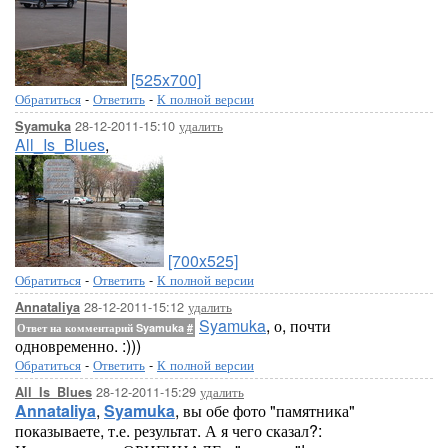
[525x700]
Обратиться
-
Ответить
-
К полной версии
28-12-2011-15:10
удалить
Syamuka
All_Is_Blues
,
[700x525]
Обратиться
-
Ответить
-
К полной версии
28-12-2011-15:12
удалить
Annataliya
Syamuka
, о, почти
Ответ на комментарий Syamuka
#
одновременно. :)))
Обратиться
-
Ответить
-
К полной версии
28-12-2011-15:29
удалить
All_Is_Blues
Annataliya
,
Syamuka
, вы обе фото "памятника"
показываете, т.е. результат. А я чего сказал?: