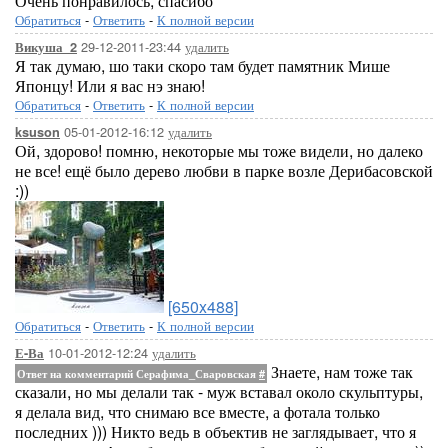
Очень понравилось, спасибо
Обратиться
-
Ответить
-
К полной версии
29-12-2011-23:44
удалить
Викуша_2
Я так думаю, шо таки скоро там будет памятник Мише
Японцу! Или я вас нэ знаю!
Обратиться
-
Ответить
-
К полной версии
05-01-2012-16:12
удалить
ksuson
Ой, здорово! помню, некоторые мы тоже видели, но далеко
не все! ещё было дерево любви в парке возле Дерибасовской
:))
[650x488]
Обратиться
-
Ответить
-
К полной версии
10-01-2012-12:24
удалить
Е-Ва
Знаете, нам тоже так
Ответ на комментарий Серафима_Сваровская
#
сказали, но мы делали так - муж вставал около скульптуры,
я делала вид, что снимаю все вместе, а фотала только
последних ))) Никто ведь в объектив не заглядывает, что я