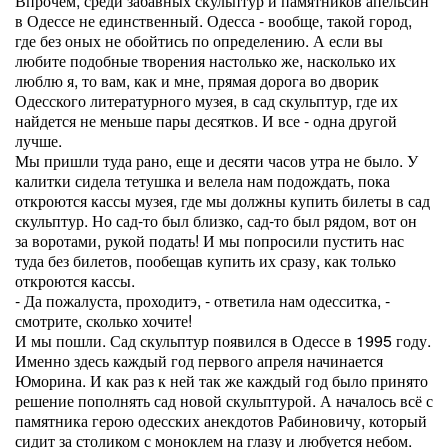
Впрочем, среди забавных скульптур и памятников апельсин
в Одессе не единственный. Одесса - вообще, такой город,
где без оных не обойтись по определению. А если вы
любите подобные творения настолько же, насколько их
люблю я, то вам, как и мне, прямая дорога во дворик
Одесского литературного музея, в сад скульптур, где их
найдется не меньше пары десятков. И все - одна другой
лучше.
Мы пришли туда рано, еще и десяти часов утра не было. У
калитки сидела тетушка и велела нам подождать, пока
откроются кассы музея, где мы должны купить билеты в сад
скульптур. Но сад-то был близко, сад-то был рядом, вот он
за воротами, рукой подать! И мы попросили пустить нас
туда без билетов, пообещав купить их сразу, как только
откроются кассы.
- Да пожалуста, проходитэ, - ответила нам одесситка, -
смотрите, сколько хочите!
И мы пошли. Сад скульптур появился в Одессе в 1995 году.
Именно здесь каждый год первого апреля начинается
Юморина. И как раз к ней так же каждый год было принято
решение пополнять сад новой скульптурой. А началось всё с
памятника герою одесских анекдотов Рабиновичу, который
сидит за столиком с моноклем на глазу и любуется небом.