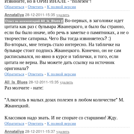
Извините, но в ОРИГИНАЛЕ - "полезен"!
Обратиться
-
Ответить
-
К полной версии
28-12-2011-15:35
удалить
Annataliya
Во-первых, в заголовке идет
Ответ на комментарий All_Is_Blues
#
цитата как раз с бульвара Жванецкого, и было бы странно,
если бы было иначе, ибо речь в заметке о памятниках, а не о
творчестве сатирика. Чего Вы тогда извиняетесь? :)
Во-вторых, мне теперь стало интересно. На табличке на
бульваре стоит подпись Жванецкого. Конечно, он не сам
расписывался, но явно в курсе и таблички, и того, если
цитата не верна. Вы можете дать ссылку на источник
оригинала?
Обратиться
-
Ответить
-
К полной версии
28-12-2011-15:35
удалить
All_Is_Blues
Раз молчите - нате:
"Алкоголь в малых дозах полезен в любом количестве" М.
Жванецкий.
Классиков надо знать. И не спорьте со старшими! Жду.
Обратиться
-
Ответить
-
К полной версии
28-12-2011-15:37
удалить
Annataliya