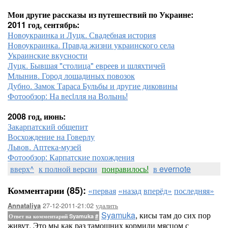
Мои другие рассказы из путешествий по Украине:
2011 год, сентябрь:
Новоукраинка и Луцк. Свадебная история
Новоукраинка. Правда жизни украинского села
Украинские вкусности
Луцк. Бывшая "столица" евреев и шляхтичей
Млынив. Город лошадиных повозок
Дубно. Замок Тараса Бульбы и другие диковины
Фотообзор: На весiлля на Волынь!
2008 год, июнь:
Закарпатский общепит
Восхождение на Говерлу
Львов. Аптека-музей
Фотообзор: Карпатские похождения
вверх^
к полной версии
понравилось!
в evernote
Комментарии (85):
«первая
«назад
вперёд»
последняя»
27-12-2011-21:02
удалить
Annataliya
Syamuka
, кисы там до сих пор
Ответ на комментарий Syamuka
#
живут. Это мы как раз тамошних кормили мясцом с