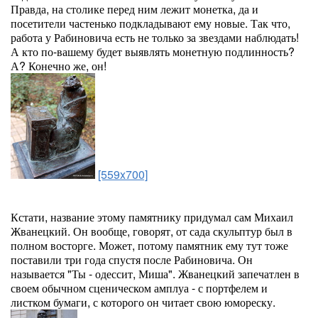
Правда, на столике перед ним лежит монетка, да и
посетители частенько подкладывают ему новые. Так что,
работа у Рабиновича есть не только за звездами наблюдать!
А кто по-вашему будет выявлять монетную подлинность?
А? Конечно же, он!
[559x700]
Кстати, название этому памятнику придумал сам Михаил
Жванецкий. Он вообще, говорят, от сада скульптур был в
полном восторге. Может, потому памятник ему тут тоже
поставили три года спустя после Рабиновича. Он
называется "Ты - одессит, Миша". Жванецкий запечатлен в
своем обычном сценическом амплуа - с портфелем и
листком бумаги, с которого он читает свою юмореску.