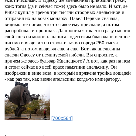
коих тогда (да и сейчас тоже) здесь было не мало. И вот, де
Рибас купил у греков три тысячи отборных апельсинов и
отправил их на возах монарху. Павел Первый сначала,
видимо, не понял, что это такое ему прислали, а потом
распробовал и проникся. Да проникся так, что сразу сменил
свой гнев на милость, написал одесситам благодарственное
письмо и выделил на строительство города 250 тысяч
рублей, а потом выделял еще и еще. Вот так апельсины
спасли Одессу от неминуемой гибели. Вы спросите, а
причем же здесь бульвар Жванецкого? А вот, как раз на нем
и стоит сейчас во всей красе памятник апельсину. Он
изображен в виде воза, в который впряжена тройка лошадей
- как раз так, как везли апельсины когда-то императору.
[700x584]