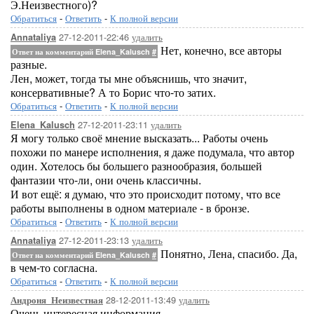
Э.Неизвестного)?
Обратиться
-
Ответить
-
К полной версии
27-12-2011-22:46
удалить
Annataliya
Нет, конечно, все авторы
Ответ на комментарий Elena_Kalusch
#
разные.
Лен, может, тогда ты мне объяснишь, что значит,
консервативные? А то Борис что-то затих.
Обратиться
-
Ответить
-
К полной версии
27-12-2011-23:11
удалить
Elena_Kalusch
Я могу только своё мнение высказать... Работы очень
похожи по манере исполнения, я даже подумала, что автор
один. Хотелось бы большего разнообразия, большей
фантазии что-ли, они очень классичны.
И вот ещё: я думаю, что это происходит потому, что все
работы выполнены в одном материале - в бронзе.
Обратиться
-
Ответить
-
К полной версии
27-12-2011-23:13
удалить
Annataliya
Понятно, Лена, спасибо. Да,
Ответ на комментарий Elena_Kalusch
#
в чем-то согласна.
Обратиться
-
Ответить
-
К полной версии
28-12-2011-13:49
удалить
Андроня_Неизвестная
Очень интересная информация.