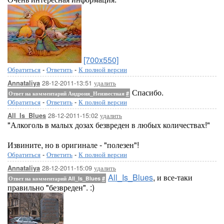
[700x550]
Обратиться
-
Ответить
-
К полной версии
28-12-2011-13:51
удалить
Annataliya
Спасибо.
Ответ на комментарий Андроня_Неизвестная
#
Обратиться
-
Ответить
-
К полной версии
28-12-2011-15:02
удалить
All_Is_Blues
"Алкоголь в малых дозах безвреден в любых количествах!"
Извините, но в оригинале - "полезен"!
Обратиться
-
Ответить
-
К полной версии
28-12-2011-15:09
удалить
Annataliya
All_Is_Blues
, и все-таки
Ответ на комментарий All_Is_Blues
#
правильно "безвреден". :)