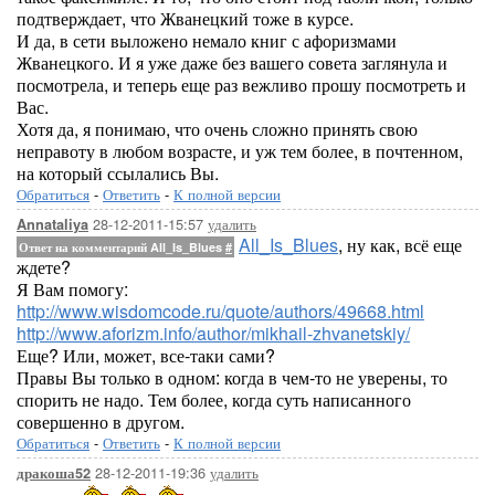
подтверждает, что Жванецкий тоже в курсе.
И да, в сети выложено немало книг с афоризмами
Жванецкого. И я уже даже без вашего совета заглянула и
посмотрела, и теперь еще раз вежливо прошу посмотреть и
Вас.
Хотя да, я понимаю, что очень сложно принять свою
неправоту в любом возрасте, и уж тем более, в почтенном,
на который ссылались Вы.
Обратиться
-
Ответить
-
К полной версии
28-12-2011-15:57
удалить
Annataliya
All_Is_Blues
, ну как, всё еще
Ответ на комментарий All_Is_Blues
#
ждете?
Я Вам помогу:
http://www.wisdomcode.ru/quote/authors/49668.html
http://www.aforizm.info/author/mikhail-zhvanetskiy/
Еще? Или, может, все-таки сами?
Правы Вы только в одном: когда в чем-то не уверены, то
спорить не надо. Тем более, когда суть написанного
совершенно в другом.
Обратиться
-
Ответить
-
К полной версии
28-12-2011-19:36
удалить
дракоша52