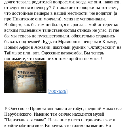
долго терзала родителей вопросами: когда же они, наконец,
отведут меня в пещеру? И никакие отговорки на тот счет,
что достойные пещеры в нашей местности "не водятся" (а
про Никитские они молчали), меня не успокаивали.
В общем, как бы там ни было, я выросла, а мой интерес ко
всяким подземным таинственностям отнюдь не угас. И где
бы мы теперь не путешествовали, обязательно старались
бывать под землей. Будь то Мраморные пещеры в Крыму,
Новый Афон в Абхазии, шахтный рудник "Октябрьский" на
Таймыре или, вот, Одесские катакомбы. Вы теперь
понимаете, что мимо них я тоже пройти не могла!
[700x525]
У Одесского Привоза мы нашли автобус, шедший мимо села
Нерубайского. Именно там сейчас находится музей
"Партизанская слава". Название у него патриотическое и
крайне официозное. Впрочем, это только название. На