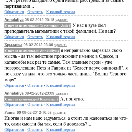
партизанами...
Обратиться
-
Ответить
-
К полной версии
08-02-2012-20:18
удалить
Annataliya
У нас в вузе был
Ответ на комментарий Задумчивый_Jack
#
преподаватель математики с такой фамилией. Не ваш?
Обратиться
-
Ответить
-
К полной версии
08-02-2012-23:06
удалить
Крыланка
я неправильно выразила свою
Ответ на комментарий Annataliya
#
мысль - да там действие происходит именно в Одессе, и
катакомбы как раз те самые. Там главные герои - уже
повзрослевшие Петя и Гаврик из "Белеет парус одинокий", я
не сразу узнала, что это только часть цикла "Волны Черного
моря"
Обратиться
-
Ответить
-
К полной версии
08-02-2012-23:09
удалить
Annataliya
А, понятно.
Ответ на комментарий Крыланка
#
Обратиться
-
Ответить
-
К полной версии
09-02-2012-16:58
удалить
Раиса_50
Иногда и нам надо задуматься, а стоит ли жаловаться на что-
то, сами смогли бы так, если б довелось?...
Обратиться
-
Ответить
-
К полной версии