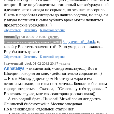
лекции. Я же по убеждениям - типичный мелкобуржуазный
идеалист, чего никогда не скрывал, но это нас не ссорило...
Я хоть и поработал слесарем до нашего родства, но вряд-ли
у внука портнихи и сына зубного врача могли появиться
пролетарские убеждения...)
Обратиться
-
Ответить
-
К полной версии
08-02-2012-19:57
удалить
Annataliya
Задумчивый_Jack
, о,
Ответ на комментарий Задумчивый_Jack
#
какой у Вас тесть знаменитый. Рано умер, очень жалко...
Еще бы жить да жить.
Обратиться
-
Ответить
-
К полной версии
08-02-2012-20:17
удалить
Задумчивый_Jack
Annataliya
, - знаменитый, - свидетельствую...) Вот в
Швеции, говорил он мне, - действительно социализм...)
... Его в Москву директором Института марксизма-
ленинизма звали, но теща не захотела... Боялась в большом
городе потеряться... Сказала, - "Севочка, у тебя здоровье..."
Во всяком случае, мне так соавторша рассказывала))
... А его родной брат - Николай Михайлович лет десять
Ленинской библиотекой в Москве заведовал...
Но в "википедии" отдельной статьи нет.
... А третьего младшего брата немцы расстреляли за связь с