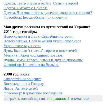
Одесса. Театр оперы и балета. Самый второй!
Одесса. Смакота с Привоза
Одесса. Что может быть душевнее двориков с котами?
Фотообзор: Бессарабские приключения
Мои другие рассказы из путешествий по Украине:
2011 год, сентябрь:
Новоукраинка и Луцк. Свадебная история
Новоукраинка. Правда жизни украинского села
Украинские вкусности
Луцк. Бывшая "столица" евреев и шляхтичей
Млынив. Город лошадиных повозок
Дубно. Замок Тараса Бульбы и другие диковины
Фотообзор: На весiлля на Волынь!
2008 год, июнь:
Закарпатский общепит
Восхождение на Говерлу
Львов. Аптека-музей
Фотообзор: Карпатские похождения
вверх^
к полной версии
понравилось!
в evernote