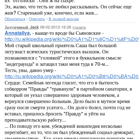
их "отголоски". Они ж на Пахре.
Эх, жалко, что тесть не любил рассказывать. Он сейчас еще
жив? Старенький уже, конечно, если жив...
Обратиться
-
Ответить
-
К полной версии
08-02-2012-19:28
удалить
Задумчивый_Jack
Annataliya
, - вааще-то вроде бы Сьяновские -
http://ru.wikipedia.org/wiki/%D0%A1%D1%8C%D1%8F
Мой старый школьный приятель Саша был большой
энтузиаст всяческих туристических вылазок. Он
познакомился с "головкой" этого в буквальном смысле
"андеграунда" и затащил таки меня туда в 70-м...
Тесть, увы, давно умер -
http://ru.wikipedia.org/wiki/%D0%A1%D0%B8%D0%
Сердце. Семейная легенда гласит, что его в бытность
собкорром "Правды" "траванули" в партийном санатории, в
который он уехал совершенно здоровым человеком, а
вернулся совершенно больным. Дело было в мутное время
сразу после смерти усатого... Он долго болел, почти год не
вставал, пришлось бросить "Правду" и уйти на
преподавательскую работу...
... По поводу его ком. убеждений википедия несколько
перегибает, но то, что он был убежденный социал-демократ,
свидетельствую... Его даже шведы приглашали почитать им