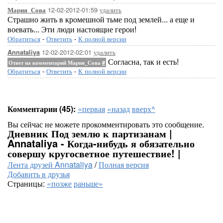
12-02-2012-01:59
удалить
Мария_Сова
Страшно жить в кромешной тьме под землей... а еще и
воевать... Эти люди настоящие герои!
Обратиться
-
Ответить
-
К полной версии
12-02-2012-02:01
удалить
Annataliya
Согласна, так и есть!
Ответ на комментарий Мария_Сова
#
Обратиться
-
Ответить
-
К полной версии
Комментарии (45):
«первая
«назад
вверх^
Вы сейчас не можете прокомментировать это сообщение.
Дневник Под землю к партизанам |
Annataliya - Когда-нибудь я обязательно
совершу кругосветное путешествие! |
Лента друзей Annataliya
/
Полная версия
Добавить в друзья
Страницы:
«позже
раньше»