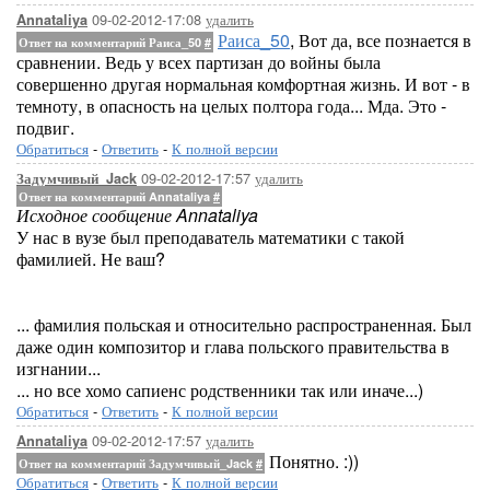
09-02-2012-17:08
удалить
Annataliya
Раиса_50
, Вот да, все познается в
Ответ на комментарий Раиса_50
#
сравнении. Ведь у всех партизан до войны была
совершенно другая нормальная комфортная жизнь. И вот - в
темноту, в опасность на целых полтора года... Мда. Это -
подвиг.
Обратиться
-
Ответить
-
К полной версии
09-02-2012-17:57
удалить
Задумчивый_Jack
Ответ на комментарий Annataliya
#
Исходное сообщение Annataliya
У нас в вузе был преподаватель математики с такой
фамилией. Не ваш?
... фамилия польская и относительно распространенная. Был
даже один композитор и глава польского правительства в
изгнании...
... но все хомо сапиенс родственники так или иначе...)
Обратиться
-
Ответить
-
К полной версии
09-02-2012-17:57
удалить
Annataliya
Понятно. :))
Ответ на комментарий Задумчивый_Jack
#
Обратиться
-
Ответить
-
К полной версии