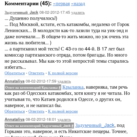
Комментарии (45):
«первая
«назад
08-02-2012-17:45
удалить
Задумчивый_Jack
... Душевно получилось!)
... Под Москвой, кстати, есть катакомбы, недалеко от Горок
Ленинских... В молодости как-то лазили туда на уик-энд и
даже ночевали.... В общем-то жить можно, но уж очень эта
жизнь на любителя... )
... а партизанил мой тесть! С 43-го по 44-й. В 17 лет был
комиссар партизанского отряда, потом бригады. Но много
не рассказывал. Мы как-то этой непростой темы старались
избегать...
Обратиться
-
Ответить
-
К полной версии
08-02-2012-17:59
удалить
Annataliya
Крыланка
, наверняка, там речь
Ответ на комментарий Крыланка
#
как раз об Одесских катакомбах, хотя книгу я не читала. Но
учитывая то, что Катаев родился в Одессе, о других он,
наверное, и не написал бы.
Обратиться
-
Ответить
-
К полной версии
08-02-2012-18:01
удалить
Annataliya
Задумчивый_Jack
, под
Ответ на комментарий Задумчивый_Jack
#
Горками это, наверное, и есть Никитские пещеры. Точнее,