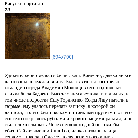
Рисунки партизан.
23.
[694x700]
Удивительной смелости были люди. Конечно, далеко не все
партизаны пережили войну. Был схвачен и расстрелян
командир отряда Владимир Молодцов (его подпольная
кличка была Бадаев). Вместе с ним арестовали и других, в
том числе подростка Яшу Гордиенко. Когда Яшу пытали в
тюрьме, ему удалось передать записку, в которой он
написал, что его били палками и тонкими прутьями, отчего
его тело покрылось рубцами и кровоточащими ранами, и он
стал плохо слышать. Через несколько дней он тоже был
убит. Сейчас именем Яши Гордиенко названы улица,
теплоход, школа в Одессе, посвящено много книг, а