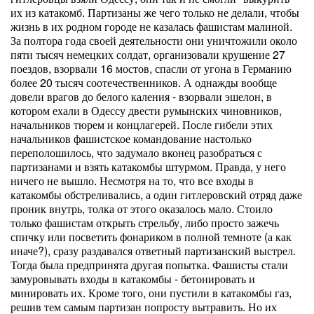
их из катакомб. Партизаны же чего только не делали, чтобы
жизнь в их родном городе не казалась фашистам малиной.
За полтора года своей деятельности они уничтожили около
пяти тысяч немецких солдат, организовали крушение 27
поездов, взорвали 16 мостов, спасли от угона в Германию
более 20 тысяч соотечественников. А однажды вообще
довели врагов до белого каления - взорвали эшелон, в
котором ехали в Одессу двести румынских чиновников,
начальников тюрем и концлагерей. После гибели этих
начальников фашистское командование настолько
переполошилось, что задумало вконец разобраться с
партизанами и взять катакомбы штурмом. Правда, у него
ничего не вышло. Несмотря на то, что все входы в
катакомбы обстреливались, а один гитлеровский отряд даже
проник внутрь, толка от этого оказалось мало. Стоило
только фашистам открыть стрельбу, либо просто зажечь
спичку или посветить фонариком в полной темноте (а как
иначе?), сразу раздавался ответный партизанский выстрел.
Тогда была предпринята другая попытка. Фашисты стали
замуровывать входы в катакомбы - бетонировать и
минировать их. Кроме того, они пустили в катакомбы газ,
решив тем самым партизан попросту вытравить. Но их