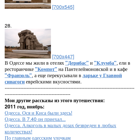
[700x545]
28.
[700x447]
В Одессе мы жили в отелях
"Дерибас"
и
"Клумба"
, ели в
ресторанчике
"Компот"
на Пантелеймоновской и в кафе
"Франзоль"
, а еще перекусывали в
ларьке у Главной
синагоги
еврейскими вкусностями.
-----------------------------------------------------------------------------------
------------------------------------------
Мои другие рассказы из этого путешествия:
2011 год, ноябрь:
Одесса. Ося и Киса были здесь!
Одесса. В 7.40 он приехал...
Одесса. Алкоголь в малых дозах безвреден в любых
количествах!
По главным одесским улочкам