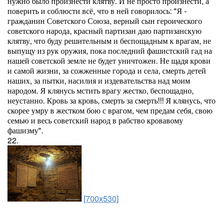
нужно было произнести клятву. И не просто произнести, а
поверить и соблюсти всё, что в ней говорилось: "Я -
гражданин Советского Союза, верный сын героического
советского народа, красный партизан даю партизанскую
клятву, что буду решительным и беспощадным к врагам, не
выпущу из рук оружия, пока последний фашистский гад на
нашей советской земле не будет уничтожен. Не щадя крови
и самой жизни, за сожженные города и села, смерть детей
наших, за пытки, насилия и издевательства над моим
народом. Я клянусь мстить врагу жестко, беспощадно,
неустанно. Кровь за кровь, смерть за смерть!!! Я клянусь, что
скорее умру в жестком бою с врагом, чем предам себя, свою
семью и весь советский народ в рабство кровавому
фашизму".
22.
[700x530]