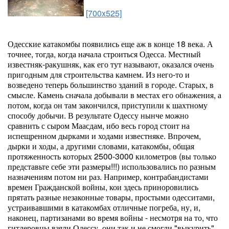
[700x525]
Одесские катакомбы появились еще аж в конце 18 века. А
точнее, тогда, когда начала строиться Одесса. Местный
известняк-ракушняк, как его тут называют, оказался очень
пригодным для строительства камнем. Из него-то и
возведено теперь большинство зданий в городе. Старых, в
смысле. Камень сначала добывали в местах его обнажения, а
потом, когда он там закончился, приступили к шахтному
способу добычи. В результате Одессу нынче можно
сравнить с сыром Маасдам, ибо весь город стоит на
испещренном дырками и ходами известняке. Впрочем,
дырки и ходы, а другими словами, катакомбы, общая
протяженность которых 2500-3000 километров (вы только
представьте себе эти размеры!!!) использовались по разным
назначениям потом ни раз. Например, контрабандистами
времен Гражданской войны, кои здесь приноровились
прятать разные незаконные товары, простыми одесситами,
устраивавшими в катакомбах отличные погреба, ну, и,
наконец, партизанами во время войны - несмотря на то, что
гитлеровцы взяли Одессу, они так и не смогли "выкурить"