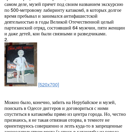
самом деле, музей прячет под своим названием экскурсию
по 500-метровому лабиринту катакомб, в которых долгое
время пребывал и занимался антифашистской
деятельностью в годы Великой Отечественной целый
партизанский отряд, состоявший 64 мужчин, пяти женщин
и даже детей, кои были связными и разведчиками.
2.
[520x700]
Можно было, конечно, забить на Нерубайское и музей,
поискать в Одессе диггеров и договориться с ними
спуститься в катакомбы прямо из центра города. Но, честно
признаюсь, я не такая отвязная оторва, в темноте не
ориентируюсь совершенно и лезть куда-то в запрещенные
законодательством места (а спуск в катакомбы из города