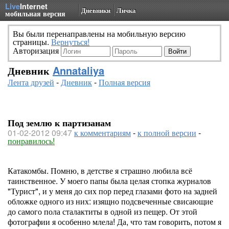
Live
Internet
Дневники
Личка
мобильная версия
Вы были перенаправлены на мобильную версию
страницы.
Вернуться!
Авторизация
Дневник
Annataliya
Лента друзей
-
Дневник
-
Полная версия
Под землю к партизанам
01-02-2012 09:47
к комментариям
-
к полной версии
-
понравилось!
Катакомбы. Помню, в детстве я страшно любила всё
таинственное. У моего папы была целая стопка журналов
"Турист", и у меня до сих пор перед глазами фото на задней
обложке одного из них: изящно подсвеченные свисающие
до самого пола сталактиты в одной из пещер. От этой
фотографии я особенно млела! Да, что там говорить, потом я