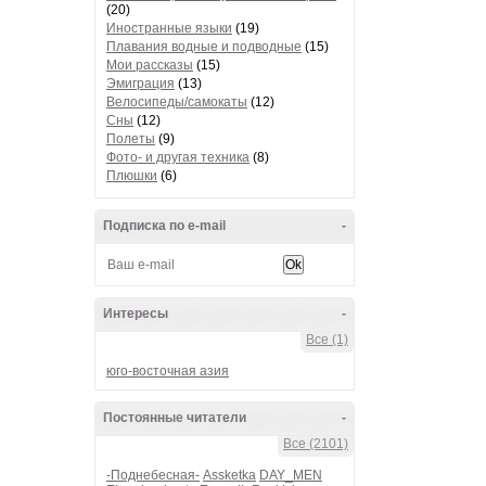
(20)
Иностранные языки
(19)
Плавания водные и подводные
(15)
Мои рассказы
(15)
Эмиграция
(13)
Велосипеды/самокаты
(12)
Сны
(12)
Полеты
(9)
Фото- и другая техника
(8)
Плюшки
(6)
Подписка по e-mail
-
Интересы
-
Все (1)
юго-восточная азия
Постоянные читатели
-
Все (2101)
-Поднебесная-
Assketka
DAY_MEN