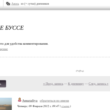
Авось
из (+ сутки) дневников
Е БУССЕ
то для удобства комментирования.
щение
« Пред. запись
—
К дневнику
—
След. запись »
ь
Annataliya
обратиться по имени
Четверг, 09 Февраля 2012 г. 09:47 (
ссылка
)