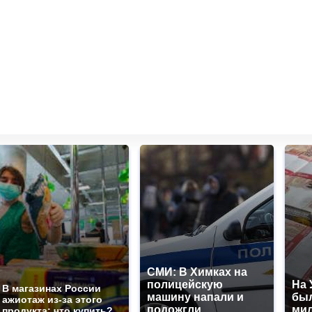
СМИ: В Химках на
полицейскую
На 
В магазинах России
машину напали и
был
ажиотаж из-за этого
подожгли.
мил
продукта: что купить?