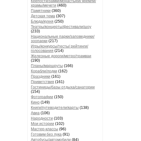
Крепости/замки/монастыри/ кремли/
храмы/мечети
(460)
Памятники
(360)
Детская тема
(307)
Блюда/кухня
(250)
Театры/концерты/фестивали/шоу
(233)
Национальные парки/заповедники/
зоопарки
(217)
Игры/конкурсы/тесты/ рейтинги/
голосования
(214)
Железные дороги/метро/трамваи
(190)
Планы/маршруты
(166)
Корабли/лодки
(162)
Праздники
(161)
Приветствия
(161)
Гостиницы/базы отдыха/санатории
(154)
Фотографии
(150)
Кино
(149)
Книги/путеводители/карты
(138)
Авиа
(106)
Народности
(103)
Мои истории
(102)
Мастер-классы
(96)
Готовим без лука
(91)
Автобусы/автомобили
(84)