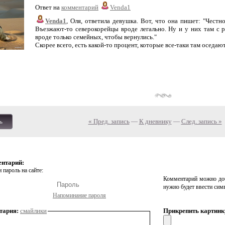
Ответ на
комментарий
Venda1
Venda1
, Оля, ответила девушка. Вот, что она пишет: "Честн
Въезжают-то северокорейцы вроде легально. Ну и у них там с р
вроде только семейных, чтобы вернулись."
Скорее всего, есть какой-то процент, которые все-таки там оседают
« Пред. запись
—
К дневнику
—
След. запись »
ь
ентарий:
 пароль на сайте:
Комментарий можно доб
нужно будет ввести сим
Напоминание пароля
тария:
смайлики
Прикрепить картинк