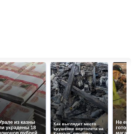
Урале из казны
Не ешьт
Как выглядит место
и украдены 18
готовую
крушение вертолета на
лионов рублей
магазин
Кавказе: смотреть