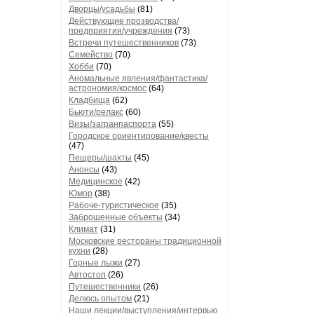
Дворцы/усадьбы
(81)
Действующие прозводства/
предприятия/учреждения
(73)
Встречи путешественников
(73)
Семейство
(70)
Хобби
(70)
Аномальные явления/фантастика/
астрономия/космос
(64)
Кладбища
(62)
Бьюти/релакс
(60)
Визы/загранпаспорта
(55)
Городское ориентирование/квесты
(47)
Пещеры/шахты
(45)
Анонсы
(43)
Медицинское
(42)
Юмор
(38)
Рабоче-туристическое
(35)
Заброшенные объекты
(34)
Климат
(31)
Московские рестораны традиционной
кухни
(28)
Горные лыжи
(27)
Автостоп
(26)
Путешественники
(26)
Делюсь опытом
(21)
Наши лекции/выступления/интервью