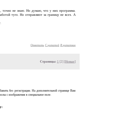
о, точно не знаю. Но думаю, что у них программа.
аботой туго. Но отправляют за границу не всех. А
.
Ответить
С цитатой
В цитатник
Страницы:
1
[2] [
Новые
]
авить без регистрации. На дополнительной странице Вам
волы с изображения в специальное поле.
у: