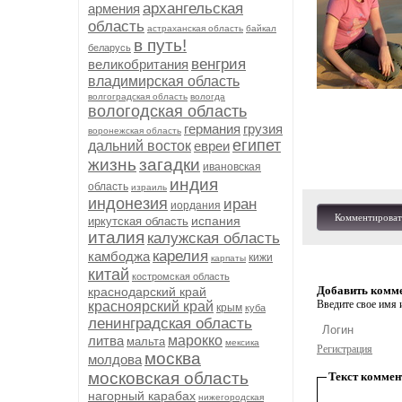
архангельская
армения
область
астраханская область
байкал
в путь!
беларусь
венгрия
великобритания
владимирская область
волгоградская область
вологда
вологодская область
германия
грузия
воронежская область
египет
дальний восток
евреи
жизнь
загадки
ивановская
индия
область
израиль
индонезия
иран
иордания
Комментироват
испания
иркутская область
италия
калужская область
карелия
камбоджа
кижи
карпаты
китай
костромская область
Добавить комм
краснодарский край
Введите свое имя и
красноярский край
крым
куба
ленинградская область
литва
марокко
мальта
мексика
Регистрация
москва
молдова
московская область
Текст коммен
нагорный карабах
нижегородская