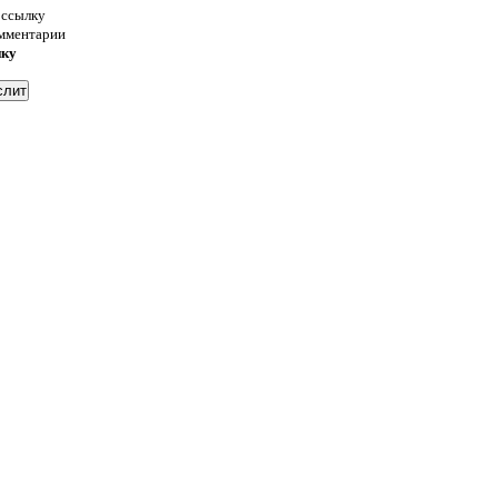
 ссылку
омментарии
нку