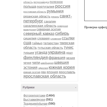
полезное
область
петрозаводск
россия
польша
португалия
румыния
ростовская область
санкт-
рязанская область
рязань
петербург
сахалин
сахалинская область
северная
Проверка орфог
северная осетия
македония
сибирь
северный кавказ
ссылки
сицилия
словакия
словения
сша
тверская
татарстан
таймыр
область
тунис
тульская область
украина
уганда
турция
урал
финляндия
франция
чехия
швеция
чили
чечня
швейцария
южная корея
эстония
эфиопия
япония
ярославль
ява
южная осетия
ярославская область
Рубрики
-
Фоторепортажи
(1464)
Выставки/музеи
(591)
Традиции/обычаи
(590)