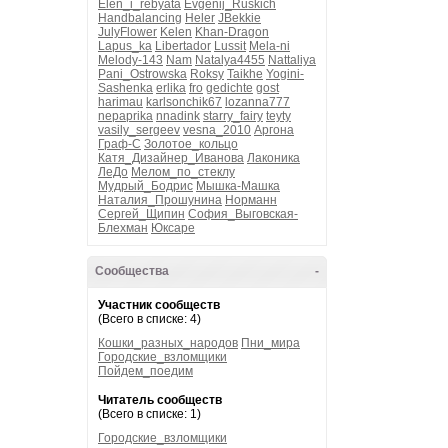
Elen_i_rebyata
Evgenij_Ruskich
Handbalancing
Heler
JBekkie
JulyFlower
Kelen
Khan-Dragon
Lapus_ka
Libertador
Lussit
Mela-ni
Melody-143
Nam
Natalya4455
Nattaliya
Pani_Ostrowska
Roksy
Taikhe
Yogini-
Sashenka
erlika
fro
gedichte
gost
harimau
karlsonchik67
lozanna777
nepaprika
nnadink
starry_fairy
teyty
vasily_sergeev
vesna_2010
Аргона
Граф-С
Золотое_кольцо
Катя_Дизайнер_Иванова
Лаконика
ЛеДо
Мелом_по_стеклу
Мудрый_Бодрис
Мышка-Машка
Наталия_Прошунина
Норманн
Сергей_Щипин
София_Выговская-
Блехман
Юксаре
Сообщества
-
Участник сообществ
(Всего в списке: 4)
Кошки_разных_народов
Пни_мира
Городские_взломщики
Пойдем_поедим
Читатель сообществ
(Всего в списке: 1)
Городские_взломщики