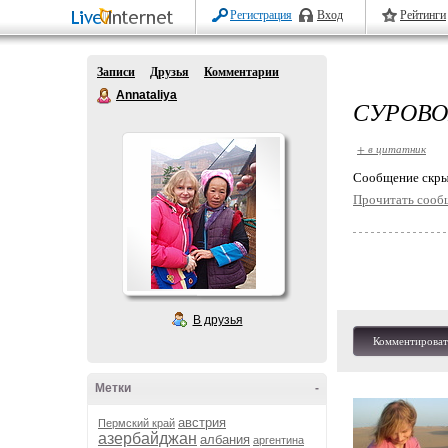
Регистрация
Вход
Рейтинги
Записи
Друзья
Комментарии
Annataliya
СУРОВО
+ в цитатник
Cообщение скры
Прочитать сооб
В друзья
Комментироват
Метки
-
австрия
Пермский край
азербайджан
албания
аргентина