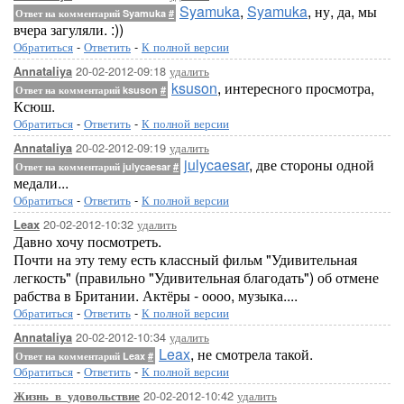
Syamuka
,
Syamuka
, ну, да, мы
Ответ на комментарий Syamuka
#
вчера загуляли. :))
Обратиться
-
Ответить
-
К полной версии
20-02-2012-09:18
удалить
Annataliya
ksuson
, интересного просмотра,
Ответ на комментарий ksuson
#
Ксюш.
Обратиться
-
Ответить
-
К полной версии
20-02-2012-09:19
удалить
Annataliya
julycaesar
, две стороны одной
Ответ на комментарий julycaesar
#
медали...
Обратиться
-
Ответить
-
К полной версии
20-02-2012-10:32
удалить
Leax
Давно хочу посмотреть.
Почти на эту тему есть классный фильм "Удивительная
легкость" (правильно "Удивительная благодать") об отмене
рабства в Британии. Актёры - оооо, музыка....
Обратиться
-
Ответить
-
К полной версии
20-02-2012-10:34
удалить
Annataliya
Leax
, не смотрела такой.
Ответ на комментарий Leax
#
Обратиться
-
Ответить
-
К полной версии
20-02-2012-10:42
удалить
Жизнь_в_удовольствие