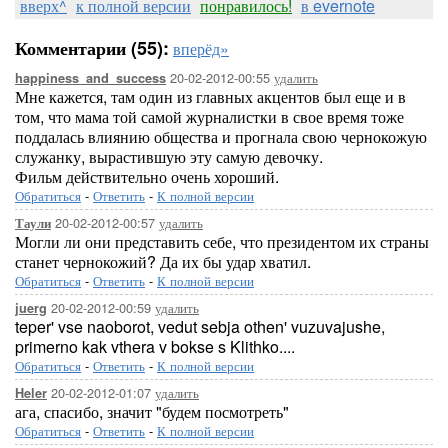
вверх^
к полной версии
понравилось!
в evernote
Комментарии (55):
вперёд»
20-02-2012-00:55
удалить
happiness_and_success
Мне кажется, там один из главных акцентов был еще и в
том, что мама той самой журналистки в свое время тоже
поддалась влиянию общества и прогнала свою чернокожую
служанку, вырастившую эту самую девочку.
Фильм действительно очень хороший.
Обратиться
-
Ответить
-
К полной версии
20-02-2012-00:57
удалить
Таули
Могли ли они представить себе, что президентом их страны
станет чернокожий? Да их бы удар хватил.
Обратиться
-
Ответить
-
К полной версии
20-02-2012-00:59
удалить
juerg
teper' vse naoborot, vedut sebja othen' vuzuvajushe,
primerno kak vthera v bokse s Klithko....
Обратиться
-
Ответить
-
К полной версии
20-02-2012-01:07
удалить
Heler
ага, спасибо, значит "будем посмотреть"
Обратиться
-
Ответить
-
К полной версии