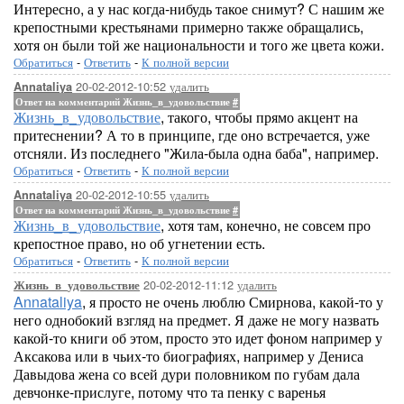
Интересно, а у нас когда-нибудь такое снимут? С нашим же
крепостными крестьянами примерно также обращались,
хотя он были той же национальности и того же цвета кожи.
Обратиться
-
Ответить
-
К полной версии
20-02-2012-10:52
удалить
Annataliya
Ответ на комментарий Жизнь_в_удовольствие
#
Жизнь_в_удовольствие
, такого, чтобы прямо акцент на
притеснении? А то в принципе, где оно встречается, уже
отсняли. Из последнего "Жила-была одна баба", например.
Обратиться
-
Ответить
-
К полной версии
20-02-2012-10:55
удалить
Annataliya
Ответ на комментарий Жизнь_в_удовольствие
#
Жизнь_в_удовольствие
, хотя там, конечно, не совсем про
крепостное право, но об угнетении есть.
Обратиться
-
Ответить
-
К полной версии
20-02-2012-11:12
удалить
Жизнь_в_удовольствие
Annataliya
, я просто не очень люблю Смирнова, какой-то у
него однобокий взгляд на предмет. Я даже не могу назвать
какой-то книги об этом, просто это идет фоном например у
Аксакова или в чьих-то биографиях, например у Дениса
Давыдова жена со всей дури половником по губам дала
девчонке-прислуге, потому что та пенку с варенья