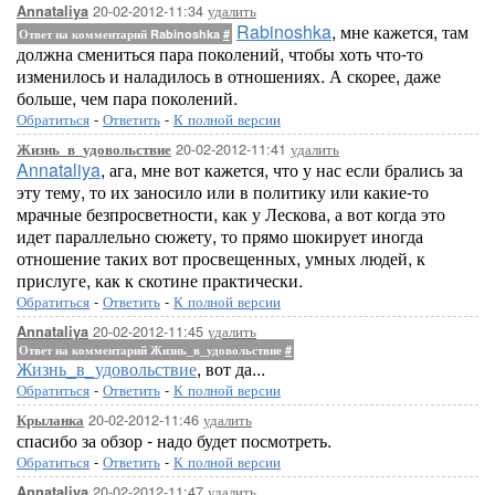
20-02-2012-11:34
удалить
Annataliya
Rabinoshka
, мне кажется, там
Ответ на комментарий Rabinoshka
#
должна смениться пара поколений, чтобы хоть что-то
изменилось и наладилось в отношениях. А скорее, даже
больше, чем пара поколений.
Обратиться
-
Ответить
-
К полной версии
20-02-2012-11:41
удалить
Жизнь_в_удовольствие
Annataliya
, ага, мне вот кажется, что у нас если брались за
эту тему, то их заносило или в политику или какие-то
мрачные безпросветности, как у Лескова, а вот когда это
идет параллельно сюжету, то прямо шокирует иногда
отношение таких вот просвещенных, умных людей, к
прислуге, как к скотине практически.
Обратиться
-
Ответить
-
К полной версии
20-02-2012-11:45
удалить
Annataliya
Ответ на комментарий Жизнь_в_удовольствие
#
Жизнь_в_удовольствие
, вот да...
Обратиться
-
Ответить
-
К полной версии
20-02-2012-11:46
удалить
Крыланка
спасибо за обзор - надо будет посмотреть.
Обратиться
-
Ответить
-
К полной версии
20-02-2012-11:47
удалить
Annataliya