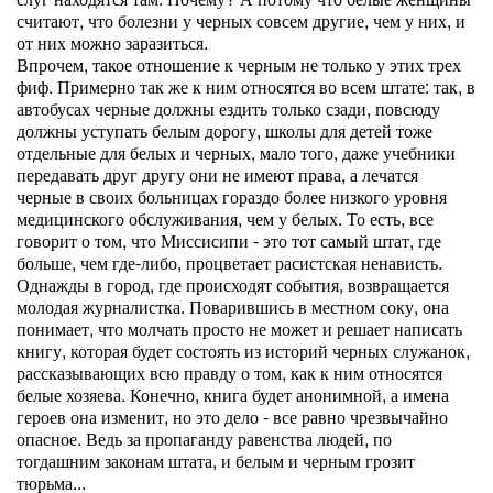
считают, что болезни у черных совсем другие, чем у них, и
от них можно заразиться.
Впрочем, такое отношение к черным не только у этих трех
фиф. Примерно так же к ним относятся во всем штате: так, в
автобусах черные должны ездить только сзади, повсюду
должны уступать белым дорогу, школы для детей тоже
отдельные для белых и черных, мало того, даже учебники
передавать друг другу они не имеют права, а лечатся
черные в своих больницах гораздо более низкого уровня
медицинского обслуживания, чем у белых. То есть, все
говорит о том, что Миссисипи - это тот самый штат, где
больше, чем где-либо, процветает расистская ненависть.
Однажды в город, где происходят события, возвращается
молодая журналистка. Поварившись в местном соку, она
понимает, что молчать просто не может и решает написать
книгу, которая будет состоять из историй черных служанок,
рассказывающих всю правду о том, как к ним относятся
белые хозяева. Конечно, книга будет анонимной, а имена
героев она изменит, но это дело - все равно чрезвычайно
опасное. Ведь за пропаганду равенства людей, по
тогдашним законам штата, и белым и черным грозит
тюрьма...