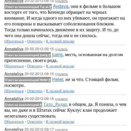
20-02-2012-09:14
удалить
Annataliya
Aydaya
, они в фильме в большом
Ответ на комментарий Таули
#
восторге от того, что Кеннеди обращает на черных
внимание. И когда одного из них убивают, он приезжает на
его похороны и высказывает соболезнования близким.
Тогда только начиналось движение в их защиту. И то, до
чего она дошла сейчас, тогда им и не снилось.
Обратиться
-
Ответить
-
К полной версии
20-02-2012-09:15
удалить
Annataliya
juerg
, месть, основанная на долгом
Ответ на комментарий juerg
#
притеснении, своего рода.
Обратиться
-
Ответить
-
К полной версии
20-02-2012-09:16
удалить
Annataliya
Heler
, не за что. Стоящий фильм,
Ответ на комментарий Heler
#
посмотри.
Обратиться
-
Ответить
-
К полной версии
20-02-2012-09:16
удалить
Annataliya
Тато_Радар
, в общем, да. Я поняла, о чем
Ответ на комментарий
#
вы, но даже и в Штатах сейчас Куклус клан продолжает
нелегально существовать.
Обратиться
-
Ответить
-
К полной версии
20-02-2012-09:17
удалить
Annataliya