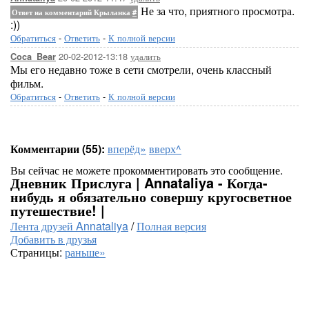
Не за что, приятного просмотра.
Ответ на комментарий Крыланка
#
:))
Обратиться
-
Ответить
-
К полной версии
20-02-2012-13:18
удалить
Coca_Bear
Мы его недавно тоже в сети смотрели, очень классный
фильм.
Обратиться
-
Ответить
-
К полной версии
Комментарии (55):
вперёд»
вверх^
Вы сейчас не можете прокомментировать это сообщение.
Дневник Прислуга | Annataliya - Когда-
нибудь я обязательно совершу кругосветное
путешествие! |
Лента друзей Annataliya
/
Полная версия
Добавить в друзья
Страницы:
раньше»