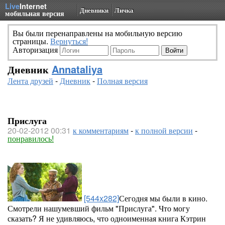
Live
Internet
Дневники
Личка
мобильная версия
Вы были перенаправлены на мобильную версию
страницы.
Вернуться!
Авторизация
Дневник
Annataliya
Лента друзей
-
Дневник
-
Полная версия
Прислуга
20-02-2012 00:31
к комментариям
-
к полной версии
-
понравилось!
[544x282]
Сегодня мы были в кино.
Смотрели нашумевший фильм "Прислуга". Что могу
сказать? Я не удивляюсь, что одноименная книга Кэтрин