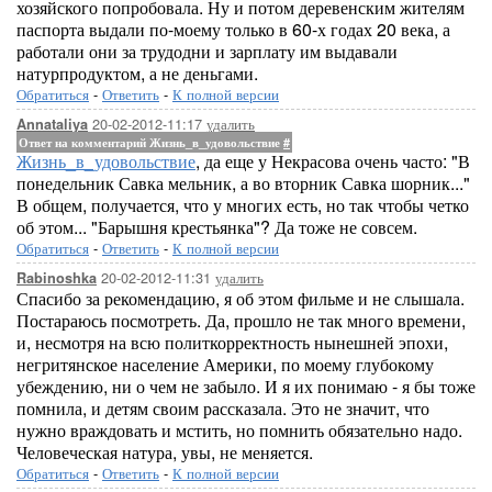
хозяйского попробовала. Ну и потом деревенским жителям
паспорта выдали по-моему только в 60-х годах 20 века, а
работали они за трудодни и зарплату им выдавали
натурпродуктом, а не деньгами.
Обратиться
-
Ответить
-
К полной версии
20-02-2012-11:17
удалить
Annataliya
Ответ на комментарий Жизнь_в_удовольствие
#
Жизнь_в_удовольствие
, да еще у Некрасова очень часто: "В
понедельник Савка мельник, а во вторник Савка шорник..."
В общем, получается, что у многих есть, но так чтобы четко
об этом... "Барышня крестьянка"? Да тоже не совсем.
Обратиться
-
Ответить
-
К полной версии
20-02-2012-11:31
удалить
Rabinoshka
Спасибо за рекомендацию, я об этом фильме и не слышала.
Постараюсь посмотреть. Да, прошло не так много времени,
и, несмотря на всю политкорректность нынешней эпохи,
негритянское население Америки, по моему глубокому
убеждению, ни о чем не забыло. И я их понимаю - я бы тоже
помнила, и детям своим рассказала. Это не значит, что
нужно враждовать и мстить, но помнить обязательно надо.
Человеческая натура, увы, не меняется.
Обратиться
-
Ответить
-
К полной версии