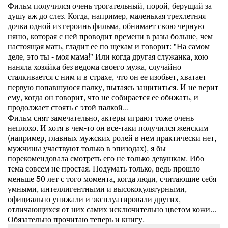
Фильм получился очень трогательный, порой, берущий за
душу аж до слез. Когда, например, маленькая трехлетняя
дочка одной из героинь фильма, обнимает свою черную
няню, которая с ней проводит времени в разы больше, чем
настоящая мать, гладит ее по щекам и говорит: "На самом
деле, это ты - моя мама!" Или когда другая служанка, кою
наняла хозяйка без ведома своего мужа, случайно
сталкивается с ним и в страхе, что он ее изобьет, хватает
первую попавшуюся палку, пытаясь защититься. И не верит
ему, когда он говорит, что не собирается ее обижать, и
продолжает стоять с этой палкой...
Фильм снят замечательно, актеры играют тоже очень
неплохо. И хотя в чем-то он все-таки получился женским
(например, главных мужских ролей в нем практически нет,
мужчины участвуют только в эпизодах), я бы
порекомендовала смотреть его не только девушкам. Ибо
тема совсем не простая. Подумать только, ведь прошло
меньше 50 лет с того момента, когда люди, считающие себя
умными, интеллигентными и высококультурными,
официально унижали и эксплуатировали других,
отличающихся от них самих исключительно цветом кожи...
Обязательно прочитаю теперь и книгу.