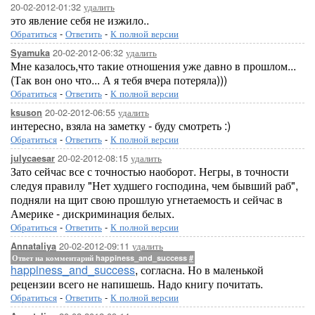
20-02-2012-01:32
удалить
это явление себя не изжило..
Обратиться
-
Ответить
-
К полной версии
20-02-2012-06:32
удалить
Syamuka
Мне казалось,что такие отношения уже давно в прошлом...
(Так вон оно что... А я тебя вчера потеряла)))
Обратиться
-
Ответить
-
К полной версии
20-02-2012-06:55
удалить
ksuson
интересно, взяла на заметку - буду смотреть :)
Обратиться
-
Ответить
-
К полной версии
20-02-2012-08:15
удалить
julycaesar
Зато сейчас все с точностью наоборот. Негры, в точности
следуя правилу "Нет худшего господина, чем бывший раб",
подняли на щит свою прошлую угнетаемость и сейчас в
Америке - дискриминация белых.
Обратиться
-
Ответить
-
К полной версии
20-02-2012-09:11
удалить
Annataliya
Ответ на комментарий happiness_and_success
#
happiness_and_success
, согласна. Но в маленькой
рецензии всего не напишешь. Надо книгу почитать.
Обратиться
-
Ответить
-
К полной версии