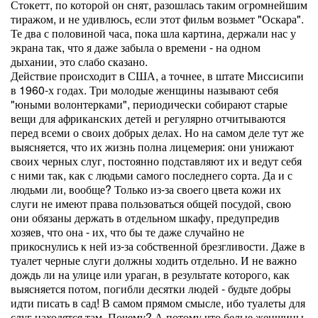
Стокетт, по которой он снят, разошлась таким огромнейшим
тиражом, и не удивлюсь, если этот фильм возьмет "Оскара".
Те два с половиной часа, пока шла картина, держали нас у
экрана так, что я даже забыла о времени - на одном
дыхании, это слабо сказано.
Действие происходит в США, а точнее, в штате Миссисипи
в 1960-х годах. Три молодые женщины называют себя
"юными волонтерками", периодически собирают старые
вещи для африканских детей и регулярно отчитываются
перед всеми о своих добрых делах. Но на самом деле тут же
выясняется, что их жизнь полна лицемерия: они унижают
своих черных слуг, постоянно подставляют их и ведут себя
с ними так, как с людьми самого последнего сорта. Да и с
людьми ли, вообще? Только из-за своего цвета кожи их
слуги не имеют права пользоваться общей посудой, свою
они обязаны держать в отдельном шкафу, предупредив
хозяев, что она - их, что бы те даже случайно не
прикоснулись к ней из-за собственной брезгливости. Даже в
туалет черные слуги должны ходить отдельно. И не важно
дождь ли на улице или ураган, в результате которого, как
выясняется потом, погибли десятки людей - будьте добры
идти писать в сад! В самом прямом смысле, ибо туалеты для
слуг находятся там. Почему? А потому что белые женщины