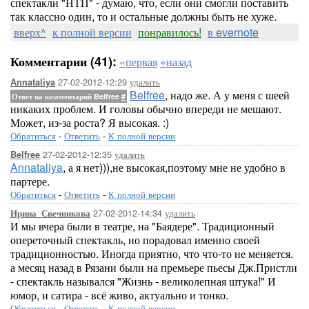
спектакли "НТП" - думаю, что, если они смогли поставить
так классно один, то и остальные должны быть не хуже.
вверх^
к полной версии
понравилось!
в evernote
Комментарии (41):
«первая
«назад
27-02-2012-12:29
удалить
Annataliya
Belfree
, надо же. А у меня с шеей
Ответ на комментарий Belfree
#
никаких проблем. И головы обычно впереди не мешают.
Может, из-за роста? Я высокая. :)
Обратиться
-
Ответить
-
К полной версии
27-02-2012-12:35
удалить
Belfree
Annataliya
, а я нет))),не высокая,поэтому мне не удобно в
партере.
Обратиться
-
Ответить
-
К полной версии
27-02-2012-14:34
удалить
Ирина_Свечникова
И мы вчера были в театре, на "Баядере". Традиционный
опереточный спектакль, но порадовал именно своей
традиционностью. Иногда приятно, что что-то не меняется.
а месяц назад в Рязани были на премьере пьесы Дж.Пристли
- спектакль назывался "Жизнь - великолепная штука!" И
юмор, и сатира - всё живо, актуально и тонко.
Обратиться
-
Ответить
-
К полной версии