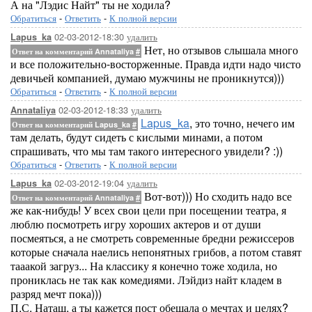
А на "Лэдис Найт" ты не ходила?
Обратиться
-
Ответить
-
К полной версии
02-03-2012-18:30
удалить
Lapus_ka
Нет, но отзывов слышала много
Ответ на комментарий Annataliya
#
и все положительно-восторженные. Правда идти надо чисто
девичьей компанией, думаю мужчины не проникнутся)))
Обратиться
-
Ответить
-
К полной версии
02-03-2012-18:33
удалить
Annataliya
Lapus_ka
, это точно, нечего им
Ответ на комментарий Lapus_ka
#
там делать, будут сидеть с кислыми минами, а потом
спрашивать, что мы там такого интересного увидели? :))
Обратиться
-
Ответить
-
К полной версии
02-03-2012-19:04
удалить
Lapus_ka
Вот-вот))) Но сходить надо все
Ответ на комментарий Annataliya
#
же как-нибудь! У всех свои цели при посещении театра, я
люблю посмотреть игру хороших актеров и от души
посмеяться, а не смотреть современные бредни режиссеров
которые сначала наелись непонятных грибов, а потом ставят
тааакой загруз... На классику я конечно тоже ходила, но
прониклась не так как комедиями. Лэйдиз найт кладем в
разряд мечт пока)))
П.С. Наташ, а ты кажется пост обещала о мечтах и целях?