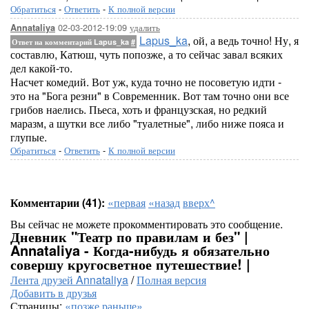
Обратиться
-
Ответить
-
К полной версии
02-03-2012-19:09
удалить
Annataliya
Lapus_ka
, ой, а ведь точно! Ну, я
Ответ на комментарий Lapus_ka
#
составлю, Катюш, чуть попозже, а то сейчас завал всяких
дел какой-то.
Насчет комедий. Вот уж, куда точно не посоветую идти -
это на "Бога резни" в Современник. Вот там точно они все
грибов наелись. Пьеса, хоть и французская, но редкий
маразм, а шутки все либо "туалетные", либо ниже пояса и
глупые.
Обратиться
-
Ответить
-
К полной версии
Комментарии (41):
«первая
«назад
вверх^
Вы сейчас не можете прокомментировать это сообщение.
Дневник "Театр по правилам и без" |
Annataliya - Когда-нибудь я обязательно
совершу кругосветное путешествие! |
Лента друзей Annataliya
/
Полная версия
Добавить в друзья
Страницы:
«позже
раньше»