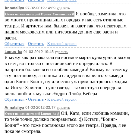
27-02-2012-14:39
удалить
Annataliya
Я вообще, заметила, что
Ответ на комментарий Ирина_Свечникова
#
во многих провинциальных городах у нас есть отличные
театры. И артисты там, бывает, играют так, что некоторым
нашим московским или питерским до них еще расти и
расти.
Обратиться
-
Ответить
-
К полной версии
01-03-2012-19:45
удалить
Lapus_ka
Я мужу как раз заказала на восьмое марта культурный выход
в свет, вот только с постановкой не определилась. Я
напротив больше всего люблю комедии! Возьму на заметку
эту постановку, а то пока из лидеров в вариантах-камеди
один Боинг-Боинг, ну или если уж прям настроюсь сходим
на Иисус Христос - суперзвезда - захлестнула очередная
волна любви к музыке Эндрю Ллойд Вебера
Обратиться
-
Ответить
-
К полной версии
01-03-2012-23:17
удалить
Annataliya
Ой, Катя, если любишь комедии,
Ответ на комментарий Lapus_ka
#
то тебе точно должно понравиться. :)) Кстати, "Боинг-
Боинг" - это тоже постановка этого же театра. Правда, я ее
пока не смотрела.