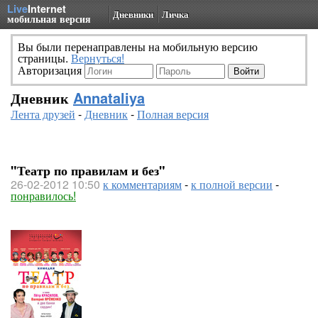
Live
Internet
Дневники
Личка
мобильная версия
Вы были перенаправлены на мобильную версию
страницы.
Вернуться!
Авторизация
Дневник
Annataliya
Лента друзей
-
Дневник
-
Полная версия
"Театр по правилам и без"
26-02-2012 10:50
к комментариям
-
к полной версии
-
понравилось!