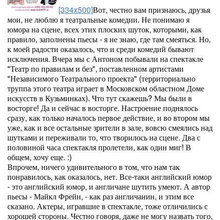
[334x500]
Вот, честно вам признаюсь, друзья
мои, не люблю я театральные комедии. Не понимаю я
юмора на сцене, всех этих плоских шуток, которыми, как
правило, заполнены пьесы - я не знаю, где там смеяться. Но,
к моей радости оказалось, что и среди комедий бывают
исключения. Вчера мы с Антоном побывали на спектакле
"Театр по правилам и без", поставленном артистами
"Независимого Театрального проекта" (территориально
труппа этого театра играет в Московском областном Доме
искусств в Кузьминках). Что тут скажешь? Мы были в
восторге! Да и сейчас в восторге. Настроение поднялось
сразу, как только началось первое действие, и во втором мы
уже, как и все остальные зрители в зале, вовсю смеялись над
шутками и переживали то, что творилось на сцене. Два с
половиной часа спектакля пролетели, как один миг! В
общем, хочу еще. :)
Впрочем, ничего удивительного в том, что нам так
понравилось, как оказалось, нет. Все-таки английский юмор
- это английский юмор, и англичане шутить умеют. А автор
пьесы - Майкл Фрейн, - как раз англичанин, и этим все
сказано. Актеры, игравшие в спектакле, тоже отличились с
хорошей стороны. Честно говоря, даже не могу назвать того,