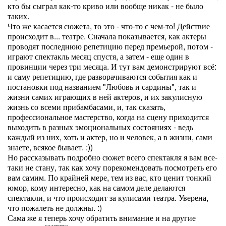
кто бы сыграл как-то криво или вообще никак - не было
таких.
Что же касается сюжета, то это - что-то с чем-то! Действие
происходит в... театре. Сначала показывается, как актеры
проводят последнюю репетицию перед премьерой, потом -
играют спектакль месяц спустя, а затем - еще один в
провинции через три месяца. И тут вам демонстрируют всё:
и саму репетицию, где разворачиваются события как и
постановки под названием "Любовь и сардины", так и
жизни самих играющих в ней актеров, и их закулисную
жизнь со всеми прибамбасами, и, так сказать,
профессиональное мастерство, когда на сцену приходится
выходить в разных эмоциональных состояниях - ведь
каждый из них, хоть и актер, но и человек, а в жизни, сами
знаете, всякое бывает. :))
Но рассказывать подробно сюжет всего спектакля я вам все-
таки не стану, так как хочу порекомендовать посмотреть его
вам самим. По крайней мере, тем из вас, кто ценит тонкий
юмор, кому интересно, как на самом деле делаются
спектакли, и что происходит за кулисами театра. Уверена,
что пожалеть не должны. :)
Сама же я теперь хочу обратить внимание и на другие