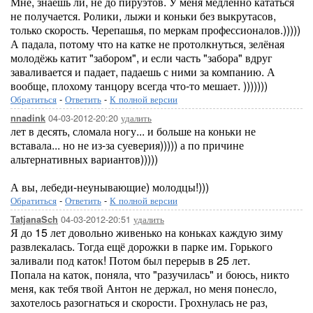
Мне, знаешь ли, не до пируэтов. У меня медленно кататься
не получается. Ролики, лыжи и коньки без выкрутасов,
только скорость. Черепашья, по меркам профессионалов.)))))
А падала, потому что на катке не протолкнуться, зелёная
молодёжь катит "забором", и если часть "забора" вдруг
заваливается и падает, падаешь с ними за компанию. А
вообще, плохому танцору всегда что-то мешает. )))))))
Обратиться
-
Ответить
-
К полной версии
04-03-2012-20:20
удалить
nnadink
лет в десять, сломала ногу... и больше на коньки не
вставала... но не из-за суеверия))))) а по причине
альтернативных вариантов)))))
А вы, лебеди-неунывающие) молодцы!)))
Обратиться
-
Ответить
-
К полной версии
04-03-2012-20:51
удалить
TatjanaSch
Я до 15 лет довольно живенько на коньках каждую зиму
развлекалась. Тогда ещё дорожки в парке им. Горького
заливали под каток! Потом был перерыв в 25 лет.
Попала на каток, поняла, что "разучилась" и боюсь, никто
меня, как тебя твой Антон не держал, но меня понесло,
захотелось разогнаться и скорости. Грохнулась не раз,