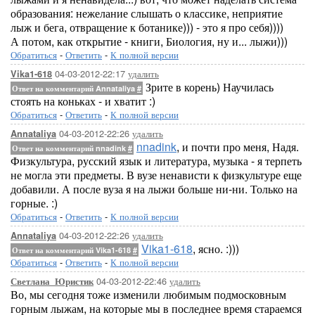
образования: нежелание слышать о классике, неприятие
лыж и бега, отвращение к ботанике))) - это я про себя))))
А потом, как открытие - книги, Биология, ну и... лыжи)))
Обратиться
-
Ответить
-
К полной версии
04-03-2012-22:17
удалить
Vika1-618
Зрите в корень) Научилась
Ответ на комментарий Annataliya
#
стоять на коньках - и хватит :)
Обратиться
-
Ответить
-
К полной версии
04-03-2012-22:26
удалить
Annataliya
nnadink
, и почти про меня, Надя.
Ответ на комментарий nnadink
#
Физкультура, русский язык и литература, музыка - я терпеть
не могла эти предметы. В вузе ненависти к физкультуре еще
добавили. А после вуза я на лыжи больше ни-ни. Только на
горные. :)
Обратиться
-
Ответить
-
К полной версии
04-03-2012-22:26
удалить
Annataliya
Vika1-618
, ясно. :)))
Ответ на комментарий Vika1-618
#
Обратиться
-
Ответить
-
К полной версии
04-03-2012-22:46
удалить
Светлана_Юристик
Во, мы сегодня тоже изменили любимым подмосковным
горным лыжам, на которые мы в последнее время стараемся