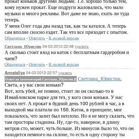
прокат коньков другими людьми. Т.е. хорошо только тем,
кому нужен прокат. Еще подруги жаловались, что мало
музыки и много рекламы. Вот даже не знаю, ехать ли туда
теперь.
У меня Олег года два назад так, как ты катался. А теперь
сам вполне сносно ездит. Так что все приходит с опытом.
Обратиться
-
Ответить
-
К полной версии
04-03-2012-22:48
удалить
Светлана_Юристик
А сколько стоит вход на каток с бесплатным гардеробом и
чаем?
Обратиться
-
Ответить
-
К полной версии
04-03-2012-22:57
удалить
Annataliya
Светлана_Юристик
,
Ответ на комментарий Светлана_Юристик
#
Света, а у вас свои коньки?
Вот, хоть убей, не помню, стоит ли он сколько-то в
Измайловском парке для тех, у кого свои коньки. У нас
своих нет. А прокат в будний день 100 рублей в час, а в
выходной мы платили по 150. Каток, в принципе, мне
показалось, что залит был неплохо. Но я не могу сказать, что
там просторы стадиона. Ну, где-то, наверное, в длину
метров сто, может, чуть больше. Из минусов было то, что он
находится немного на склоне, то есть в одну сторону ты