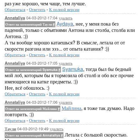
раз уже хорошо, чем чаще, тем лучше.
Обратиться
-
Ответить
-
К полной версии
04-03-2012-17:04
удалить
Annataliya
Aydaya
, нее, у меня пока без
Ответ на комментарий Таули
#
падений, только с объятиями Антона или столба, столба или
Антона. :))
А ты вообще хорошо катаешься? В смысле, летала от от
скорости разгона или эээ... от опыта катания? :))
Обратиться
-
Ответить
-
К полной версии
04-03-2012-17:05
удалить
Annataliya
Syamuka
, тогда был бы бедный
Ответ на комментарий Syamuka
#
мой лоб, которым бы я тормозила об столб и обо все прочие
имеющиеся на катке предметы. :))
Нее, всё обошлось. :)
Обратиться
-
Ответить
-
К полной версии
04-03-2012-17:06
удалить
Annataliya
Майлина
, я тоже так думаю. Надо
Ответ на комментарий Майлина
#
повторить. :))
Обратиться
-
Ответить
-
К полной версии
04-03-2012-19:49
удалить
Таули
Летала с большой скоростью.
Ответ на комментарий Annataliya
#