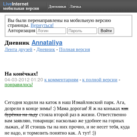
Live
Internet
Дневники
Личка
мобильная версия
Вы были перенаправлены на мобильную версию
страницы.
Вернуться!
Авторизация
Дневник
Annataliya
Лента друзей
-
Дневник
-
Полная версия
На конёчках!
04-03-2012 01:20
к комментариям
-
к полной версии
-
понравилось!
Сегодня ходили на каток в наш Измайловский парк. Ага,
дозрели в конце зимы! :) Мама дорогая! Я ж на коньках
как
бурёнка на льду
стояла второй раз в жизни. Ответственно
вам заявляю, товарищи: насколько же удобнее на горных
лыжах, а! И стоишь ты на них прочно, и не несет тебя, куда
не надо, и тормозить понятно как. А тут! :))