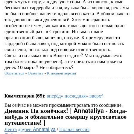
едешь чуть в гору, а в другую с горы. А из плюсов, кроме
бесплатных гардероба и чая, музыка была хорошая, рекламы
не было вообще, лавочки вдоль всего катка. В общем, как-то
так довольно-таки душевно всё. Хотя мне сравнить
особенно не с чем, так как я каталась до этого только один-
единственный раз - в Строгино. Но там в плане
организации было, конечно, похуже. К примеру, вместо
гардероба была лавка, под которой можно было оставлять
свои вещи, но только под свою же ответственность.
Света, а на лыжах вы в Волен ездите? Мы подумываем о
том (хотя я пока не уверена), а не поехать ли нам тоже на
денек 10 марта? Не собираетесь?
Обратиться
-
Ответить
-
К полной версии
Комментарии (69):
вперёд»
последняя»
вверх^
Вы сейчас не можете прокомментировать это сообщение.
Дневник На конёчках! | Annataliya - Когда-
нибудь я обязательно совершу кругосветное
путешествие! |
Лента друзей Annataliya
/
Полная версия