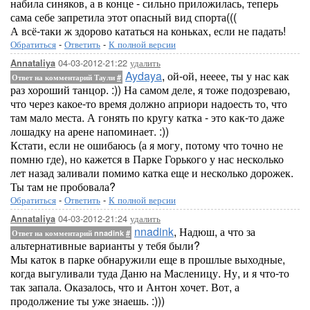
набила синяков, а в конце - сильно приложилась, теперь
сама себе запретила этот опасный вид спорта(((
А всё-таки ж здорово кататься на коньках, если не падать!
Обратиться
-
Ответить
-
К полной версии
04-03-2012-21:22
удалить
Annataliya
Aydaya
, ой-ой, нееее, ты у нас как
Ответ на комментарий Таули
#
раз хороший танцор. :)) На самом деле, я тоже подозреваю,
что через какое-то время должно априори надоесть то, что
там мало места. А гонять по кругу катка - это как-то даже
лошадку на арене напоминает. :))
Кстати, если не ошибаюсь (а я могу, потому что точно не
помню где), но кажется в Парке Горького у нас несколько
лет назад заливали помимо катка еще и несколько дорожек.
Ты там не пробовала?
Обратиться
-
Ответить
-
К полной версии
04-03-2012-21:24
удалить
Annataliya
nnadink
, Надюш, а что за
Ответ на комментарий nnadink
#
альтернативные варианты у тебя были?
Мы каток в парке обнаружили еще в прошлые выходные,
когда выгуливали туда Даню на Масленицу. Ну, и я что-то
так запала. Оказалось, что и Антон хочет. Вот, а
продолжение ты уже знаешь. :)))