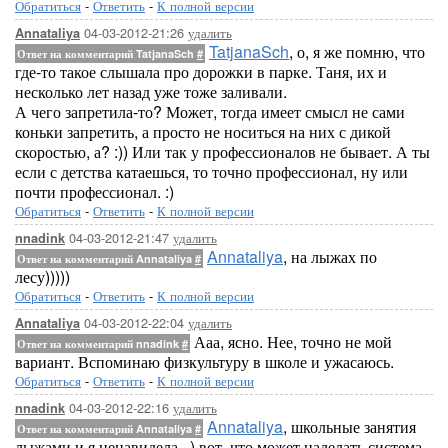
Обратиться
-
Ответить
-
К полной версии
04-03-2012-21:26
удалить
Annataliya
TatjanaSch
, о, я же помню, что
Ответ на комментарий TatjanaSch
#
где-то такое слышала про дорожки в парке. Таня, их и
несколько лет назад уже тоже заливали.
А чего запретила-то? Может, тогда имеет смысл не сами
коньки запретить, а просто не носиться на них с дикой
скоростью, а? :)) Или так у профессионалов не бывает. А ты
если с детства катаешься, то точно профессионал, ну или
почти профессионал. :)
Обратиться
-
Ответить
-
К полной версии
04-03-2012-21:47
удалить
nnadink
Annataliya
, на лыжах по
Ответ на комментарий Annataliya
#
лесу)))))
Обратиться
-
Ответить
-
К полной версии
04-03-2012-22:04
удалить
Annataliya
Ааа, ясно. Нее, точно не мой
Ответ на комментарий nnadink
#
вариант. Вспоминаю физкультуру в школе и ужасаюсь.
Обратиться
-
Ответить
-
К полной версии
04-03-2012-22:16
удалить
nnadink
Annataliya
, школьные занятия
Ответ на комментарий Annataliya
#
лыжами и я ненавидела...) вот, что может наделать система