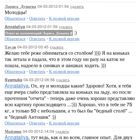
04-03-2012-01:54
удалить
Лариса_Дунаева
Молодцы!
Обратиться
-
Ответить
-
К полной версии
04-03-2012-01:59
удалить
Annataliya
:)
Ответ на комментарий Лариса_Дунаева
#
Обратиться
-
Ответить
-
К полной версии
04-03-2012-03:45
удалить
Таули
Желаю тебе реже обниматься со столбом! )))) Я на коньках
так летала и падала, что в этом году ни разу на каток не
пошла, надоело в синяках и шишках ходить. )))
Обратиться
-
Ответить
-
К полной версии
04-03-2012-06:56
удалить
Syamuka
Annataliya
, Ох, ну и молодцы какие! Здорово! Хотя, я тебя
еще вчера слабо представляла на коньках на льду, но после
прочтения "отчета" - теперь даже очень хорошо представляю
всю картину происходящего ...:))) Хорошо, что в тебе не 75
кг, а только 50 с небольшим, а то был бы "бедный столб" ...
и "бедный Антошик" :))
Обратиться
-
Ответить
-
К полной версии
04-03-2012-14:04
удалить
Майлина
Annataliya
, тут ведь, как и во всем, главное опыт. Для двух