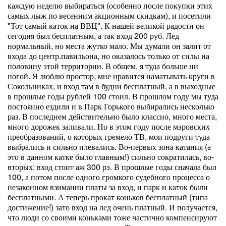
каждую неделю выбираться (особенно после покупки этих
самых лыж по весенним акционным скидкам), и посетили
"Тот самый каток на ВВЦ". К нашей великой радости он
сегодня был бесплатным, а так вход 200 руб. Лед
нормальный, но места жутко мало. Мы думали он залит от
входа до центр.павильона, но оказалось только от силы на
половину этой территории. В общем, я туда больше ни
ногой. Я люблю простор, мне нравится наматывать круги в
Сокольниках, и вход там в будни бесплатный, а в выходные
в прошлые годы рублей 100 стоил. В прошлом году мы туда
постоянно ездили и в Парк Горького выбирались несколько
раз. В последнем действительно было классно, много места,
много дорожек заливали. Но в этом году после мэровских
преобразований, о которых гремело ТВ, мои подруги туда
выбрались и сильно плевались. Во-первых зона катания (а
это в данном катке было главным!) сильно сократилась, во-
вторых: вход стоит аж 300 рэ. В прошлые годы сначала был
100, а потом после одного громкого судебного процесса о
незаконном взимании платы за вход, и парк и каток были
бесплатными. А теперь прокат коньков бесплатный (типа
достижение!) зато вход на лед очень платный. И получается,
что люди со своими коньками тоже частично компенсируют