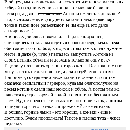
В общем, мы катались час, и весь этот час в позе маленьких
лебедей из одноименного танца. Только нас было не
четверо, а двое -
несчастный
Антошик меня так держал. А
что, в самом деле, в фигурном катании некоторые пары
тоже в такой позе разъезжают! И им еще за это даже
аплодируют. :)
А в целом, хорошо покатались. Я даже под конец
эпизодически стала выходить из роли лебедя, начала реже
обниматься со столбом, который стоял там в очень нужном
месте, и даже (о, чудо!) пыталась выпустить Антона из
своих цепких объятий и держать только за одну руку.
Еще хочу похвалить организаторов катка. Все-таки и у нас
могут делать не для галочки, а для людей, если захотят.
Например, совершенно неожиданно и очень кстати там
оказался бесплатный гардероб, куда мы благополучно на
время катания сдали наш рюкзак и обувь. А потом там же
нашелся кулер с горячей водой и опять-таки бесплатным
чаем. Ну, не прелесть ли, скажите: покатались так, а потом
тяпнули горячего чаёчка с пирожным? Замечательно!
В общем, горные лыжи - это хорошо, а коньки - еще и
доступно. Будем продолжать! Теперь в планах туда - через
недельку.