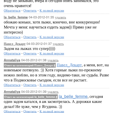
воду не забываю, вчера и сегодня опять занимался, это
очень нравится!
Обратиться
-
Ответить
-
К полной версии
04-03-2012-01:35
удалить
la_belle_femme
обожаю коньки, хотя лыжи, конечно, вне конкуренции!
Мечта у меня: научиться ездить задом)) Прямо уже не
интересно)
Обратиться
-
Ответить
-
К полной версии
04-03-2012-01:37
удалить
Павел_Декарт
Задом на лыжах это супер)))))
Обратиться
-
Ответить
-
К полной версии
04-03-2012-01:38
удалить
Annataliya
Павел_Декарт
, а меня, вот, на
Ответ на комментарий Павел_Декарт
#
новенькое потянуло. :)) Хотя горные лыжи по-прежнему
нежно люблю, но в этом году, видимо-таки, не судьба. Разве
что в Подмосковье съездим, если все не растает.
Обратиться
-
Ответить
-
К полной версии
04-03-2012-01:39
удалить
Annataliya
la_belle_femme
, сегодня
Ответ на комментарий la_belle_femme
#
один задом катался, я аж засмотрелась. А дорожки какие
делал! Не хуже, чем у Ягудина. :))
Обратиться
-
Ответить
-
К полной версии