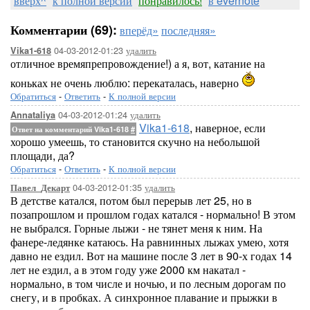
вверх^
к полной версии
понравилось!
в evernote
Комментарии (69):
вперёд»
последняя»
04-03-2012-01:23
удалить
Vika1-618
отличное времяпрепровождение!) а я, вот, катание на
коньках не очень люблю: перекаталась, наверно
Обратиться
-
Ответить
-
К полной версии
04-03-2012-01:24
удалить
Annataliya
Vika1-618
, наверное, если
Ответ на комментарий Vika1-618
#
хорошо умеешь, то становится скучно на небольшой
площади, да?
Обратиться
-
Ответить
-
К полной версии
04-03-2012-01:35
удалить
Павел_Декарт
В детстве катался, потом был перерыв лет 25, но в
позапрошлом и прошлом годах катался - нормально! В этом
не выбрался. Горные лыжи - не тянет меня к ним. На
фанере-ледянке катаюсь. На равнинных лыжах умею, хотя
давно не ездил. Вот на машине после 3 лет в 90-х годах 14
лет не ездил, а в этом году уже 2000 км накатал -
нормально, в том числе и ночью, и по лесным дорогам по
снегу, и в пробках. А синхронное плавание и прыжки в