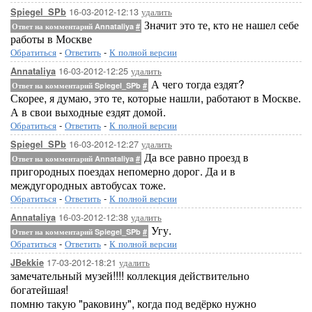
16-03-2012-12:13
удалить
Spiegel_SPb
Значит это те, кто не нашел себе
Ответ на комментарий Annataliya
#
работы в Москве
Обратиться
-
Ответить
-
К полной версии
16-03-2012-12:25
удалить
Annataliya
А чего тогда ездят?
Ответ на комментарий Spiegel_SPb
#
Скорее, я думаю, это те, которые нашли, работают в Москве.
А в свои выходные ездят домой.
Обратиться
-
Ответить
-
К полной версии
16-03-2012-12:27
удалить
Spiegel_SPb
Да все равно проезд в
Ответ на комментарий Annataliya
#
пригородных поездах непомерно дорог. Да и в
междугородных автобусах тоже.
Обратиться
-
Ответить
-
К полной версии
16-03-2012-12:38
удалить
Annataliya
Угу.
Ответ на комментарий Spiegel_SPb
#
Обратиться
-
Ответить
-
К полной версии
17-03-2012-18:21
удалить
JBekkie
замечательный музей!!!! коллекция действительно
богатейшая!
помню такую "раковину", когда под ведёрко нужно