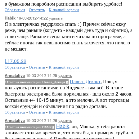
в бумажном подробном расписании выбирать удобнее!
Обратиться
-
Ответить
-
К полной версии
19-03-2012-14:22
удалить
Habik
Я в электричках умудряюсь спать : ) Причем сейчас езжу
реже, чем раньше (когда-то - каждый день туда и обратно), а
сплю чаще. Раньше всегда книги читала по программе, а
сейчас иногда так невыносимо спать захочется, что ничего
не мешает.
LI 7.05.22
Обратиться
-
Ответить
-
К полной версии
19-03-2012-14:25
удалить
Annataliya
Павел_Декарт
, Паш, я
Ответ на комментарий Павел_Декарт
#
пользуюсь расписаниями на Яндексе - там всё. В плане
быстроты электричка была нормальная - шла около 2 часов.
Остальные +/- 10-15 минут, а это мелочи. А вот торговцы
всякой ерундой и объявления по радио достали.
Обратиться
-
Ответить
-
К полной версии
19-03-2012-14:26
удалить
Annataliya
Habik
, ой, Машка, у тебя работа
Ответ на комментарий Habik
#
занимает столько времени, что меня бы, к примеру, срубило
бы наверное и стоя. :)) Я тебе отдельно поражаюсь!