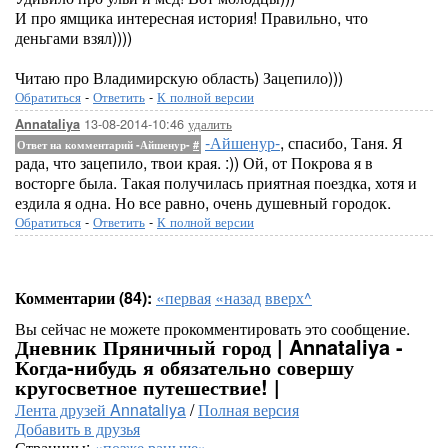
И про ямщика интересная история! Правильно, что
деньгами взял))))
Читаю про Владимирскую область) Зацепило)))
Обратиться
-
Ответить
-
К полной версии
13-08-2014-10:46
удалить
Annataliya
-Айшенур-
, спасибо, Таня. Я
Ответ на комментарий -Айшенур-
#
рада, что зацепило, твои края. :)) Ой, от Покрова я в
восторге была. Такая получилась приятная поездка, хотя и
ездила я одна. Но все равно, очень душевный городок.
Обратиться
-
Ответить
-
К полной версии
Комментарии (84):
«первая
«назад
вверх^
Вы сейчас не можете прокомментировать это сообщение.
Дневник Пряничный город | Annataliya -
Когда-нибудь я обязательно совершу
кругосветное путешествие! |
Лента друзей Annataliya
/
Полная версия
Добавить в друзья
Страницы:
«позже
раньше»