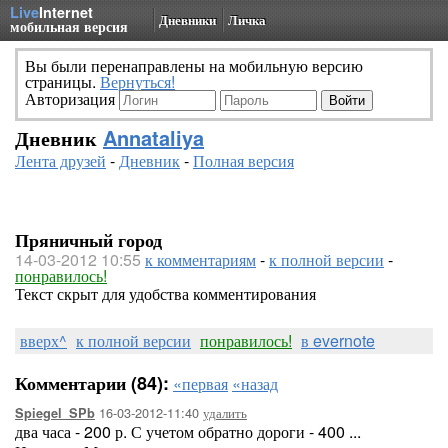
Live
Internet
Дневники
Личка
мобильная версия
Вы были перенаправлены на мобильную версию
страницы.
Вернуться!
Авторизация
Дневник
Annataliya
Лента друзей
-
Дневник
-
Полная версия
Пряничный город
14-03-2012 10:55
к комментариям
-
к полной версии
-
понравилось!
Текст скрыт для удобства комментирования
вверх^
к полной версии
понравилось!
в evernote
Комментарии (84):
«первая
«назад
16-03-2012-11:40
удалить
Spiegel_SPb
два часа - 200 р. С учетом обратно дороги - 400 ...