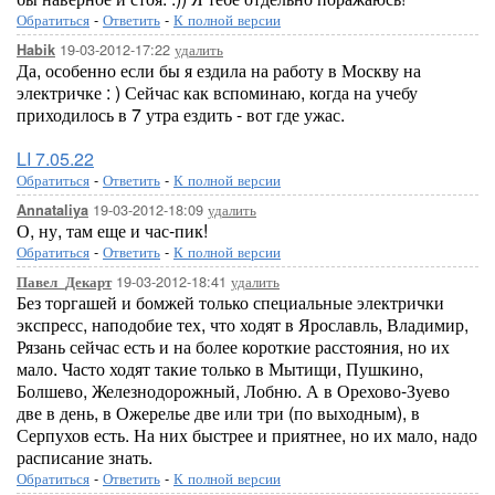
Обратиться
-
Ответить
-
К полной версии
19-03-2012-17:22
удалить
Habik
Да, особенно если бы я ездила на работу в Москву на
электричке : ) Сейчас как вспоминаю, когда на учебу
приходилось в 7 утра ездить - вот где ужас.
LI 7.05.22
Обратиться
-
Ответить
-
К полной версии
19-03-2012-18:09
удалить
Annataliya
О, ну, там еще и час-пик!
Обратиться
-
Ответить
-
К полной версии
19-03-2012-18:41
удалить
Павел_Декарт
Без торгашей и бомжей только специальные электрички
экспресс, наподобие тех, что ходят в Ярославль, Владимир,
Рязань сейчас есть и на более короткие расстояния, но их
мало. Часто ходят такие только в Мытищи, Пушкино,
Болшево, Железнодорожный, Лобню. А в Орехово-Зуево
две в день, в Ожерелье две или три (по выходным), в
Серпухов есть. На них быстрее и приятнее, но их мало, надо
расписание знать.
Обратиться
-
Ответить
-
К полной версии