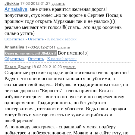
17-03-2012-21:27
удалить
JBekkie
Annataliya
, мне очень нравится железная дорога!
полустанки, стук колёс...но по дороге в Сергиев Посад в
прошлом году открыть Мураками так и не удалось((((
реально мешают эти голоса!!!( спать....это надо оооочень
сильно устать)
Обратиться
-
Ответить
-
К полной версии
17-03-2012-21:41
удалить
Annataliya
Вот именно! :(
Ответ на комментарий JBekkie
#
Обратиться
-
Ответить
-
К полной версии
18-03-2012-10:23
удалить
Павел_Декарт
Старинные русские городки действительно очень приятны!
Радует, что они в основном становятся не убогими, а
сохраняют свой шарм... Избушка в традиционном стиле, но
чистые дороги и "Евросеть" - очень приятно. Если в
избушке интернет - вот это по-русски и по-современному
одновременно. Традиционность, но без упёртого
консерватизма, отсталости и убогости. Ведь наши городки
могут быть и уже где-то есть не хуже австрийских и
швейцарских!
А по поводу электричек - спрашивай у меня, подберу
побыстрее и побезостановочнее. Можно и на сайте туту, но