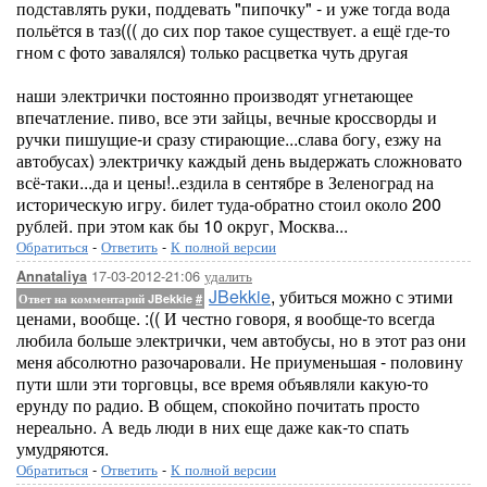
подставлять руки, поддевать "пипочку" - и уже тогда вода
польётся в таз((( до сих пор такое существует. а ещё где-то
гном с фото завалялся) только расцветка чуть другая
наши электрички постоянно производят угнетающее
впечатление. пиво, все эти зайцы, вечные кроссворды и
ручки пишущие-и сразу стирающие...слава богу, езжу на
автобусах) электричку каждый день выдержать сложновато
всё-таки...да и цены!..ездила в сентябре в Зеленоград на
историческую игру. билет туда-обратно стоил около 200
рублей. при этом как бы 10 округ, Москва...
Обратиться
-
Ответить
-
К полной версии
17-03-2012-21:06
удалить
Annataliya
JBekkie
, убиться можно с этими
Ответ на комментарий JBekkie
#
ценами, вообще. :(( И честно говоря, я вообще-то всегда
любила больше электрички, чем автобусы, но в этот раз они
меня абсолютно разочаровали. Не приуменьшая - половину
пути шли эти торговцы, все время объявляли какую-то
ерунду по радио. В общем, спокойно почитать просто
нереально. А ведь люди в них еще даже как-то спать
умудряются.
Обратиться
-
Ответить
-
К полной версии