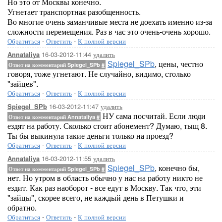
Но это от Москвы конечно.
Угнетает транспортная разобщенность.
Во многие очень заманчивые места не доехать именно из-за
сложности перемещения. Раз в час это очень-очень хорошо.
Обратиться
-
Ответить
-
К полной версии
16-03-2012-11:44
удалить
Annataliya
Spiegel_SPb
, цены, честно
Ответ на комментарий Spiegel_SPb
#
говоря, тоже угнетают. Не случайно, видимо, столько
"зайцев".
Обратиться
-
Ответить
-
К полной версии
16-03-2012-11:47
удалить
Spiegel_SPb
НУ сама посчитай. Если люди
Ответ на комментарий Annataliya
#
ездят на работу. Сколько стоит абонемент? Думаю, тыщ 8.
Ты бы выкинула такие деньги только на проезд?
Обратиться
-
Ответить
-
К полной версии
16-03-2012-11:55
удалить
Annataliya
Spiegel_SPb
, конечно бы,
Ответ на комментарий Spiegel_SPb
#
нет. Но утром в область обычно у нас на работу никто не
ездит. Как раз наоборот - все едут в Москву. Так что, эти
"зайцы", скорее всего, не каждый день в Петушки и
обратно.
Обратиться
-
Ответить
-
К полной версии