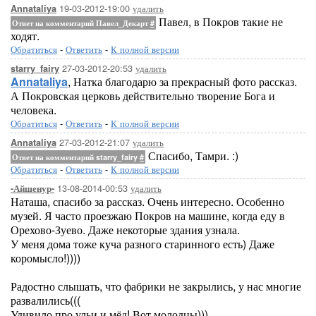
19-03-2012-19:00
удалить
Annataliya
Павел, в Покров такие не
Ответ на комментарий Павел_Декарт
#
ходят.
Обратиться
-
Ответить
-
К полной версии
27-03-2012-20:53
удалить
starry_fairy
Annataliya
, Натка благодарю за прекрасный фото рассказ.
А Покровская церковь действительно творение Бога и
человека.
Обратиться
-
Ответить
-
К полной версии
27-03-2012-21:07
удалить
Annataliya
Спасибо, Тамри. :)
Ответ на комментарий starry_fairy
#
Обратиться
-
Ответить
-
К полной версии
13-08-2014-00:53
удалить
-Айшенур-
Наташа, спасибо за рассказ. Очень интересно. Особенно
музей. Я часто проезжаю Покров на машине, когда еду в
Орехово-Зуево. Даже некоторые здания узнала.
У меня дома тоже куча разного старинного есть) Даже
коромысло!))))
Радостно слышать, что фабрики не закрылись, у нас многие
развалились(((
Удивило про ульи и мёд! Вот молодцы)))