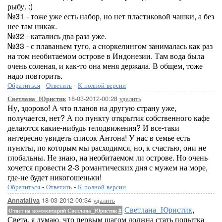
рыбу. :)
№31 - тоже уже есть набор, но нет пластиковой чашки, а без
нее там никак.
№32 - катались два раза уже.
№33 - с плаваньем туго, а сноркелингом занималась как раз
на том необитаемом острове в Индонезии. Там вода была
очень соленая, и как-то она меня держала. В общем, тоже
надо повторить.
Обратиться
-
Ответить
-
К полной версии
18-03-2012-00:28
удалить
Светлана_Юристик
Ну, здорово! А что планов на другую страну уже,
получается, нет? А по пункту открытия собственного кафе
делаются какие-нибудь телодвижения? И все-таки
интересно увидеть список Антона! У нас в семье есть
пункты, по которым мы расходимся, но, к счастью, они не
глобальны. Не знаю, на необитаемом ли острове. Но очень
хочется провести 2-3 романтических дня с мужем на море,
где-не будет никогошеньки!
Обратиться
-
Ответить
-
К полной версии
18-03-2012-00:34
удалить
Annataliya
Светлана_Юристик
,
Ответ на комментарий Светлана_Юристик
#
Света, я думаю, что первым шагом должна стать попытка