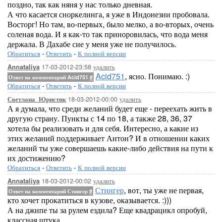
поздно, так как няня у нас только дневная.
А что касается сноркелинга, я уже в Индонезии пробовала.
Восторг! Но там, во-первых, было мелко, а во-вторых, очень
соленая вода. И я как-то так приноровилась, что вода меня
держала. В Дахабе сие у меня уже не получилось.
Обратиться
-
Ответить
-
К полной версии
17-03-2012-23:58
удалить
Annataliya
Acid751
, ясно. Понимаю. :)
Ответ на комментарий Acid751
#
Обратиться
-
Ответить
-
К полной версии
18-03-2012-00:00
удалить
Светлана_Юристик
А я думала, что среди желаний будет еще - переехать жить в
другую страну. Пункты с 14 по 18, а также 28, 36, 37
хотела бы реализовать и для себя. Интересно, а какие из
этих желаний поддерживает Антон? И в отношении каких
желаний ты уже совершаешь какие-либо действия на пути к
их достижению?
Обратиться
-
Ответить
-
К полной версии
18-03-2012-00:02
удалить
Annataliya
Стингер
, вот, ты уже не первая,
Ответ на комментарий Стингер
#
кто хочет прокатиться в кузове, оказывается. :)))
А на джипе ты за рулем ездила? Еще квадрацикл опробуй,
классная штука.