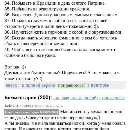
34. Побывать в Ирландии в день святого Патрика.
35. Побывать на реконструкции сражения.
36. Вырастить Данилку здоровым, умным и счастливым.
37. Прожить с мужем в любви и согласии до нашей
старости (умереть в один день - тоже можно :)).
38. Научиться жить в гармонии с собой и с окружающими.
39. Всегда иметь хорошую компанию, с кем бы хотелось
сбыть вышеперечисленные желания.
40. Чтобы все эти желания сбылись тогда, когда мне это
особенно было бы нужно.
Вот так. :))
Друзья, а что бы хотели вы? Поделитесь! А то, может, и я
тоже этого хочу? :)
вверх^
к полной версии
понравилось!
в evernote
Комментарии (200):
«первая
«назад
вперёд»
последняя»
17-03-2012-23:34
удалить
Acid751
Машина есть у мужа, но он мне
Ответ на комментарий Annataliya
#
ее не даст. Обещает купить мне персональную))
А ты знаешь, я начала заниматься йогой, когда у меня болела
спина. И вылечила спину, кстати, при помощи йоги.