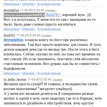
Обратиться
-
Ответить
-
К полной версии
17-03-2012-23:36
удалить
Annataliya
Acid751
, хороший муж. :)))
Ответ на комментарий Acid751
#
Вот, а я испугалась. У меня что-то там с мышцами не то
было. Было даже сложно просто нагибаться.
Обратиться
-
Ответить
-
К полной версии
17-03-2012-23:40
удалить
Acid751
Annataliya
, я нашла книгу по йоге при различных
заболеваниях. Там был просто комплекс для спины. Я тупо
делала каждый день где-то месяца три. После этого в йогу
влюбилась. Сейчас скучаю по ней, но пока нет времени на
нее совсем. Но если занимаюсь, чувствую себя абсолютно
счастливым человеком. Вот думаю, как бы ее совместить с
бодифлексом
Обратиться
-
Ответить
-
К полной версии
17-03-2012-23:45
удалить
la_belle_femme
Желания просто супер!!! И главное, в большинстве своем
вполне выполнимы! *звездолет улыбнул))
А у меня вот желания делятся на 2 совершенно разные
жизни: в одной я хочу свою квартиру где-то в Париже, хочу
заниматься ее дизайном и обустройством, хочу крутую