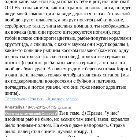
одной капельке этой воды попасть тебе в рот, нос или глаз!
О.О Ну а плавание я, как ни странно, освоила, хотя, по идее,
люди моей комплекции на воде держатся плохо. А с маской
вообще круто, плаваешь, а вокруг носятся рыбки всякие,
серебристые такие, типа мелких помпано, ты изображаешь
их вожака (или они просто интересуются ногами), под
тобой всякие спинороги цветные, рыбы-попугаи кораллами
хрустят (да, я слышала, с каким звуком они жрут кораллы!),
какие-то большие рыбины косяком плавают (кажется, одну
из них ты только что съела на обед), полосатые сержанты
носятся (серьёзно, рыба называется сержант, а по-латыни
вообще абудефдуф). А совсем рядом с берегом (пляж Карон)
в один день паслась гордая четвёрка яванских сиганов (мы
их подкармливали водорослями с буйков и пытались
погладить, а потом узнали, что они тоже имеют ядовитые
шипы).
Обратиться
-
Ответить
-
К полной версии
18-03-2012-01:12
удалить
Annataliya
Ты в теме. :)) Правда, "у нас"
Ответ на комментарий Стингер
#
изобилия рыб не было, но всяких там ежей, звезд, кораллов
было полным-полном. На ежа я даже напоролась. Страха
было, палец стал синеть, думала помру. :)