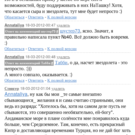
возможностей, буду поддерживать в них НаТашку! Хотя,
что касается сыра и звездолета, тут мне будет непросто :)
Обратиться
-
Ответить
-
К полной версии
18-03-2012-00:47
удалить
Annataliya
шустер73
, ясно. Значит, я
Ответ на комментарий шустер73
#
правильно написала пункт №40. Всё должно быть вовремя.
:)
Обратиться
-
Ответить
-
К полной версии
18-03-2012-00:48
удалить
Annataliya
Табби
, о да, насчет звездолета - это
Ответ на комментарий Табби
#
непросто. :)))
А много совпало, оказывается. :)
Обратиться
-
Ответить
-
К полной версии
18-03-2012-01:04
удалить
Стингер
Annataliya
, ну как бы мои _те самые внезапно
сбывающиеся_ желания я и сама считаю странными, они
ведь из разряда: "Хотелось бы, хотя на самом деле пусть не
сбываются, это совершенно необязательно, ей-богу".
Андаманское море в плане солёности мне понравилось куда
больше, чем Средиземное. Там, конечно, есть прекрасный
Кипр и доставляющая временами Турция, но не дай бог хоть