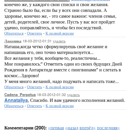
конечно же, у каждого свои списки и свои желания.
Странно было бы, если бы у всех они совпадали. А
здоровье, конечно же, - это самое важное: членов семьи,
детей, родителей, свое личное. Пусть у вас все пройдет
удачно, поправляйтесь, и чтобы без последствий.
Обратиться
-
Ответить
-
К полной версии
18-03-2012-01:31
удалить
Лаконика
Наташа,когда четко сформулируешь своё желание и
напишишь его, оно точно материализуется...
Все желания у тебя, вообщем-то, реалистичны...
Мне понравилось:" Отметить один из своих будущих Дней
Рождения в Антарктиде вместе с пингвинами" и слетать в
космос...Здорово!
У меня много желаний, надо подумать и написать тоже...
Обратиться
-
Ответить
-
К полной версии
18-03-2012-01:32
удалить
Cadena_Perpetua
Annataliya
, Спасибо. И вам удачного исполнения желаний.
Обратиться
-
Ответить
-
К полной версии
Комментарии (200):
«первая
«назад
вперёд»
последняя»