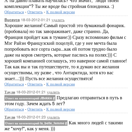
А ты давно плавать научилась? Что значит, "люди твоей
комплекции"? Ты же вроде бы стройная блондинка. :)
Обратиться
-
Ответить
-
К полной версии
18-03-2012-01:21
удалить
Bucavca
Хорошие желания! Самый простой это бумажный фонарик.
(пробовала) но так завораживает, даже странно. Да,
Франция пройдет как в тумане:)) Сразу вспоминаю фильм с
Мэг Райэн Французский поцелуй, где у нее мечта была
попробовать все сорта сыра...как ей потом трудно было
даже на коров смотреть, которые паслись на полях:))) С
хорошей компанией соглашусь, это наверное самой главное!
Так как вы и так путешествуете, то я думаю все желания
осуществимы, ну разве , что Антарктида, хотя кто вас
знает...:))) Пусть все желания осуществятся!
Обратиться
-
Ответить
-
К полной версии
18-03-2012-01:21
удалить
Таули
Предлагаю отправиться в путь в
Ответ на комментарий JBekkie
#
этом году. Зачем ждать 5 лет?
Обратиться
-
Ответить
-
К полной версии
18-03-2012-01:23
удалить
Таули
Как много людей с такими
Ответ на комментарий la_belle_femme
#
же "хочу!", как у меня. )))