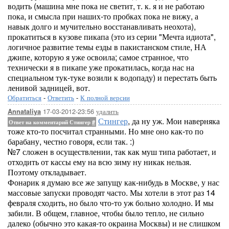
водить (машина мне пока не светит, т. к. я и не работаю
пока, и смысла при наших-то пробках пока не вижу, а
навык долго и мучительно восстанавливать неохота),
прокатиться в кузове пикапа (это из серии "Мечта идиота",
логичное развитие темы езды в пакистанском стиле, НА
джипе, которую я уже освоила; самое странное, что
технически я в пикапе уже прокатилась, когда нас на
специальном тук-туке возили к водопаду) и перестать быть
ленивой задницей, вот.
Обратиться
-
Ответить
-
К полной версии
17-03-2012-23:56
удалить
Annataliya
Стингер
, да ну уж. Мои наверняка
Ответ на комментарий Стингер
#
тоже кто-то посчитал странными. Но мне оно как-то по
барабану, честно говоря, если так. :)
№7 сложен в осуществлении, так как муш типа работает, и
отходить от кассы ему на всю зиму ну никак нельзя.
Поэтому откладывает.
Фонарик я думаю все же запущу как-нибудь в Москве, у нас
массовые запуски проводят часто. Мы хотели в этот раз 14
февраля сходить, но было что-то уж больно холодно. И мы
забили. В общем, главное, чтобы было тепло, не сильно
далеко (обычно это какая-то окраина Москвы) и не слишком