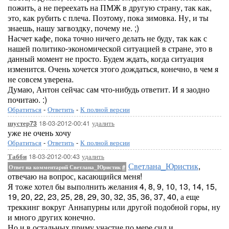
пожить, а не переехать на ПМЖ в другую страну, так как,
это, как рубить с плеча. Поэтому, пока зимовка. Ну, и ты
знаешь, нашу загвоздку, почему не. ;)
Насчет кафе, пока точно ничего делать не буду, так как с
нашей политико-экономической ситуацией в стране, это в
данный момент не просто. Будем ждать, когда ситуация
изменится. Очень хочется этого дождаться, конечно, в чем я
не совсем уверена.
Думаю, Антон сейчас сам что-нибудь ответит. И я заодно
почитаю. :)
Обратиться
-
Ответить
-
К полной версии
18-03-2012-00:41
удалить
шустер73
уже не очень хочу
Обратиться
-
Ответить
-
К полной версии
18-03-2012-00:43
удалить
Табби
Светлана_Юристик
,
Ответ на комментарий Светлана_Юристик
#
отвечаю на вопрос, касающийся меня!
Я тоже хотел бы выполнить желания 4, 8, 9, 10, 13, 14, 15,
19, 20, 22, 23, 25, 28, 29, 30, 32, 35, 36, 37, 40, а еще
треккинг вокруг Аннапурны или другой подобной горы, ну
и много других конечно.
Но и в остальных приму участие по мере сил и