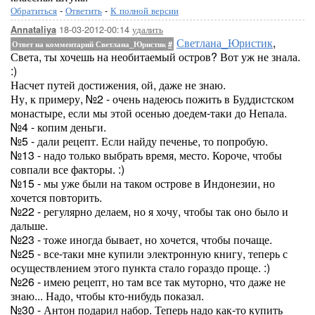
Обратиться
-
Ответить
-
К полной версии
18-03-2012-00:14
удалить
Annataliya
Светлана_Юристик
,
Ответ на комментарий Светлана_Юристик
#
Света, ты хочешь на необитаемый остров? Вот уж не знала.
:)
Насчет путей достижения, ой, даже не знаю.
Ну, к примеру, №2 - очень надеюсь пожить в Буддистском
монастыре, если мы этой осенью доедем-таки до Непала.
№4 - копим деньги.
№5 - дали рецепт. Если найду печенье, то попробую.
№13 - надо только выбрать время, место. Короче, чтобы
совпали все факторы. :)
№15 - мы уже были на таком острове в Индонезии, но
хочется повторить.
№22 - регулярно делаем, но я хочу, чтобы так оно было и
дальше.
№23 - тоже иногда бывает, но хочется, чтобы почаще.
№25 - все-таки мне купили электронную книгу, теперь с
осуществлением этого пункта стало гораздо проще. :)
№26 - имею рецепт, но там все так муторно, что даже не
знаю... Надо, чтобы кто-нибудь показал.
№30 - Антон подарил набор. Теперь надо как-то купить