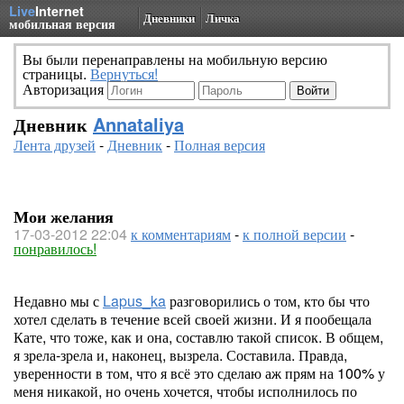
Live
Internet
Дневники
Личка
мобильная версия
Вы были перенаправлены на мобильную версию
страницы.
Вернуться!
Авторизация
Дневник
Annataliya
Лента друзей
-
Дневник
-
Полная версия
Мои желания
17-03-2012 22:04
к комментариям
-
к полной версии
-
понравилось!
Недавно мы с
Lapus_ka
разговорились о том, кто бы что
хотел сделать в течение всей своей жизни. И я пообещала
Кате, что тоже, как и она, составлю такой список. В общем,
я зрела-зрела и, наконец, вызрела. Составила. Правда,
уверенности в том, что я всё это сделаю аж прям на 100% у
меня никакой, но очень хочется, чтобы исполнилось по