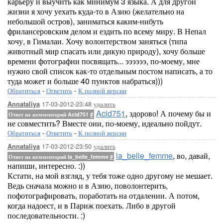
карьеру и выучить как минимум 3 языка. А для другой
жизни я хочу уехать куда-то в Азию (желательно на
небольшой остров), заниматься каким-нибуть
фрилансеровским делом и ездить по всему миру. В Непал
хочу, в Гималаи. Хочу волонтерством заняться (типа
животный мир спасать или дикую природу), хочу больше
времени фотографии посвящать... ээээээ, по-моему, мне
нужно свой список как-то отдельным постом написать, а то
туда может и больше 40 пунктов набраться)))
Обратиться
-
Ответить
-
К полной версии
17-03-2012-23:48
удалить
Annataliya
Acid751
, здорово! А почему бы и
Ответ на комментарий Acid751
#
не совместить? Вместе они, по-моему, идеально пойдут.
Обратиться
-
Ответить
-
К полной версии
17-03-2012-23:50
удалить
Annataliya
la_belle_femme
, во, давай,
Ответ на комментарий la_belle_femme
#
напиши, интересно. :))
Кстати, на мой взгляд, у тебя тоже одно другому не мешает.
Ведь сначала можно и в Азию, поволонтерить,
пофотографировать, поработать на отдалении. А потом,
когда надоест, и в Париж поехать. Либо в другой
последовательности. :)