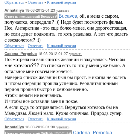
Обратиться
-
Ответить
-
К полной версии
18-03-2012-01:23
удалить
Annataliya
Bucavca
, ой, а меня с сыром,
Ответ на комментарий Bucavca
#
получается, опередили? :)) Надо будет посмотреть фильм.
Нее, Антарктида - это еще более-менее, она дорогостоящая,
но если денег подкопить, то хоть реальная. А вот что делать
с звездолетом? :))
Обратиться
-
Ответить
-
К полной версии
18-03-2012-01:27
удалить
Cadena_Perpetua
Посмотрела на ваш список желаний и задумалась. Чего бы
мне хотелось??? Из списка есть то что у меня уже было. А
остальное мне совсем не хочется.
Наверно список желаний был бы прост. Никогда не болеть
и чтобы операция прошла успешно. Ребилитационный
период прошёл быстро и безболезненно.
Чтобы деньги не кончались.
И чтобы все оставили меня в покое.
А если куда то отправляться. Вернуться хотелось бы на
Мальдивы. Людей мало. Кухня отличная. Природа супер.
Обратиться
-
Ответить
-
К полной версии
18-03-2012-01:30
удалить
Annataliya
Cadena_Perpetua
,
Ответ на комментарий Cadena_Perpetua
#