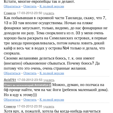
Кстати, многие европейцы так и делают.
Обратиться
-
Ответить
-
К полной версии
17-03-2012-23:50
удалить
Стингер
Как побывавшая в скромной части Таиланда, скажу, что 7,
13 и 33 там вполне осуществимы. Ночью на пляже
фонарики запускают, только, видимо, до нас фонарщики не
доходили ни разу. Тема снорклинга из п. 33 у меня очень
хорошо была раскрыта на Симиланских островах, я первые
три захода приноравливалась, потом начала ловить дикий
кайф и весь час в водах у острова №4 только и делала, что
сноркала.
Своими желаниями делиться боюсь, т. к. они имеют
(внезапно) обыкновение сбываться. Почему боюсь? Да
потому что это очень, очень странные желания.
Обратиться
-
Ответить
-
К полной версии
17-03-2012-23:53
удалить
Acid751
Можно, думаю, но полчаса на
Ответ на комментарий Annataliya
#
бф проще найти, чем на час йоги (ребенок маленький дома).
Но я иду к этому)))
Обратиться
-
Ответить
-
К полной версии
17-03-2012-23:55
удалить
Стингер
Хотя вру, я, пожалуй, хотела бы когда-нибудь научиться