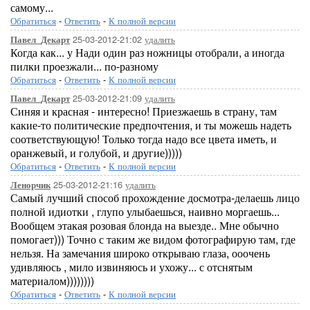
самому...
Обратиться
-
Ответить
-
К полной версии
25-03-2012-21:02
удалить
Павел_Декарт
Когда как... у Нади один раз ножницы отобрали, а иногда
пилки проезжали... по-разному
Обратиться
-
Ответить
-
К полной версии
25-03-2012-21:09
удалить
Павел_Декарт
Синяя и красная - интересно! Приезжаешь в страну, там
какие-то политические предпочтения, и ты можешь надеть
соответствующую! Только тогда надо все цвета иметь, и
оранжевый, и голубой, и другие)))))
Обратиться
-
Ответить
-
К полной версии
25-03-2012-21:16
удалить
Ленорчик
Самый лучший способ прохождение досмотра-делаешь лицо
полной идиотки , глупо улыбаешься, наивно моргаешь...
Вообщем этакая розовая блонда на выезде.. Мне обычно
помогает))) Точно с таким же видом фотографирую там, где
нельзя. На замечания широко открываю глаза, ооочень
удивляюсь , мило извиняюсь и ухожу... с отснятым
материалом))))))))
Обратиться
-
Ответить
-
К полной версии