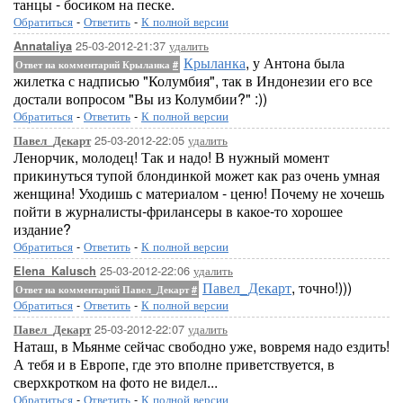
танцы - босиком на песке.
Обратиться
-
Ответить
-
К полной версии
25-03-2012-21:37
удалить
Annataliya
Крыланка
, у Антона была
Ответ на комментарий Крыланка
#
жилетка с надписью "Колумбия", так в Индонезии его все
достали вопросом "Вы из Колумбии?" :))
Обратиться
-
Ответить
-
К полной версии
25-03-2012-22:05
удалить
Павел_Декарт
Ленорчик, молодец! Так и надо! В нужный момент
прикинуться тупой блондинкой может как раз очень умная
женщина! Уходишь с материалом - ценю! Почему не хочешь
пойти в журналисты-фрилансеры в какое-то хорошее
издание?
Обратиться
-
Ответить
-
К полной версии
25-03-2012-22:06
удалить
Elena_Kalusch
Павел_Декарт
, точно!)))
Ответ на комментарий Павел_Декарт
#
Обратиться
-
Ответить
-
К полной версии
25-03-2012-22:07
удалить
Павел_Декарт
Наташ, в Мьянме сейчас свободно уже, вовремя надо ездить!
А тебя и в Европе, где это вполне приветствуется, в
сверхкротком на фото не видел...
Обратиться
-
Ответить
-
К полной версии