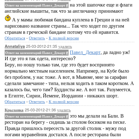
на этой шапочке еще и флаги
Ответ на комментарий Павел_Декарт
#
английские вышиты, так что за англичанку принимают
А у мамы любимая бандана куплена в Греции и на ней
нарисовано название страны... Так что ходит по другим
странам в греческой бандане потому что ей нравится.
Обратиться
-
Ответить
-
К полной версии
25-03-2012-21:35
удалить
Annataliya
Павел_Декарт
, да ладно уж!
Ответ на комментарий Павел_Декарт
#
И где это я так одета, интересно?
Беру, но ношу только там, где это будет воспринято
нормально местным населением. Например, на Кубе было
без проблем, у нас тоже. А вот, в Мьянме, мне за сарафан
сделали замечание - типа, нельзя ходить в таком коротком. А
казалось бы, чего там? Буддисты же. А вот так. Разумеется,
в Египте, Сирии, Йемене, Иордании - никаких шорт.
Обратиться
-
Ответить
-
К полной версии
25-03-2012-21:36
удалить
Крыланка
это мы делали на Бали. В
Ответ на комментарий Павел_Декарт
#
ресторан на берегу - сидишь за столом босиком на песке.
Правда пришлось пересесть за другой столик - мужу под
ногами муравейник достался. А после ресторана были