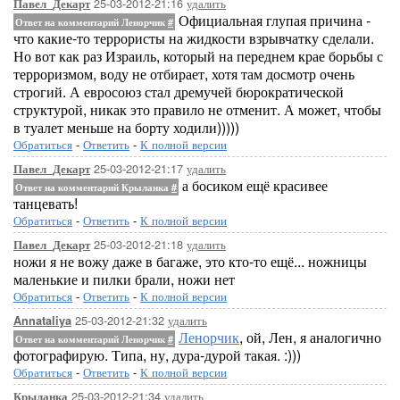
25-03-2012-21:16
удалить
Павел_Декарт
Официальная глупая причина -
Ответ на комментарий Ленорчик
#
что какие-то террористы на жидкости взрывчатку сделали.
Но вот как раз Израиль, который на переднем крае борьбы с
терроризмом, воду не отбирает, хотя там досмотр очень
строгий. А евросоюз стал дремучей бюрократической
структурой, никак это правило не отменит. А может, чтобы
в туалет меньше на борту ходили)))))
Обратиться
-
Ответить
-
К полной версии
25-03-2012-21:17
удалить
Павел_Декарт
а босиком ещё красивее
Ответ на комментарий Крыланка
#
танцевать!
Обратиться
-
Ответить
-
К полной версии
25-03-2012-21:18
удалить
Павел_Декарт
ножи я не вожу даже в багаже, это кто-то ещё... ножницы
маленькие и пилки брали, ножи нет
Обратиться
-
Ответить
-
К полной версии
25-03-2012-21:32
удалить
Annataliya
Ленорчик
, ой, Лен, я аналогично
Ответ на комментарий Ленорчик
#
фотографирую. Типа, ну, дура-дурой такая. :)))
Обратиться
-
Ответить
-
К полной версии
25-03-2012-21:34
удалить
Крыланка