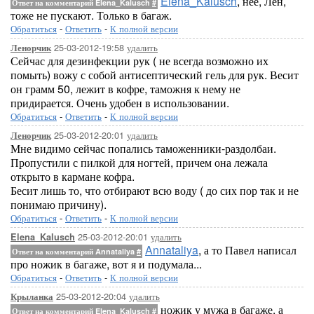
Elena_Kalusch
, нее, Лен,
Ответ на комментарий Elena_Kalusch
#
тоже не пускают. Только в багаж.
Обратиться
-
Ответить
-
К полной версии
25-03-2012-19:58
удалить
Ленорчик
Сейчас для дезинфекции рук ( не всегда возможно их
помыть) вожу с собой антисептический гель для рук. Весит
он грамм 50, лежит в кофре, таможня к нему не
придирается. Очень удобен в использовании.
Обратиться
-
Ответить
-
К полной версии
25-03-2012-20:01
удалить
Ленорчик
Мне видимо сейчас попались таможенники-раздолбаи.
Пропустили с пилкой для ногтей, причем она лежала
открыто в кармане кофра.
Бесит лишь то, что отбирают всю воду ( до сих пор так и не
понимаю причину).
Обратиться
-
Ответить
-
К полной версии
25-03-2012-20:01
удалить
Elena_Kalusch
Annataliya
, а то Павел написал
Ответ на комментарий Annataliya
#
про ножик в багаже, вот я и подумала...
Обратиться
-
Ответить
-
К полной версии
25-03-2012-20:04
удалить
Крыланка
ножик у мужа в багаже, а
Ответ на комментарий Elena_Kalusch
#