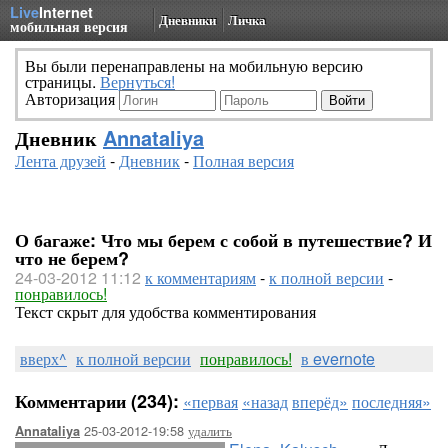
Live
Internet
Дневники
Личка
мобильная версия
Вы были перенаправлены на мобильную версию
страницы.
Вернуться!
Авторизация
Дневник
Annataliya
Лента друзей
-
Дневник
-
Полная версия
О багаже: Что мы берем с собой в путешествие? И
что не берем?
24-03-2012 11:12
к комментариям
-
к полной версии
-
понравилось!
Текст скрыт для удобства комментирования
вверх^
к полной версии
понравилось!
в evernote
Комментарии (234):
«первая
«назад
вперёд»
последняя»
25-03-2012-19:58
удалить
Annataliya