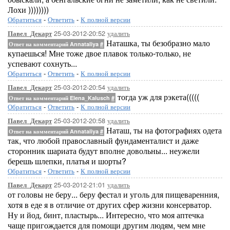
Лохи ))))))))
Обратиться
-
Ответить
-
К полной версии
25-03-2012-20:52
удалить
Павел_Декарт
Наташка, ты безобразно мало
Ответ на комментарий Annataliya
#
купаешься! Мне тоже двое плавок только-только, не
успевают сохнуть...
Обратиться
-
Ответить
-
К полной версии
25-03-2012-20:54
удалить
Павел_Декарт
тогда уж для рэкета(((((
Ответ на комментарий Elena_Kalusch
#
Обратиться
-
Ответить
-
К полной версии
25-03-2012-20:58
удалить
Павел_Декарт
Наташ, ты на фотографиях одета
Ответ на комментарий Annataliya
#
так, что любой православный фундаменталист и даже
сторонник шариата будут вполне довольны... неужели
берешь шлепки, платья и шорты?
Обратиться
-
Ответить
-
К полной версии
25-03-2012-21:01
удалить
Павел_Декарт
от головы не беру... беру фестал и уголь для пищеваренния,
хотя в еде я в отличие от других сфер жизни консерватор.
Ну и йод, бинт, пластырь... Интересно, что моя аптечка
чаще пригождается для помощи другим людям, чем мне