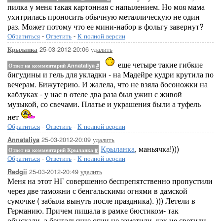
пилка у меня такая картонная с напылением. Но моя мама
ухитрилась проносить обычную металлическую не один
раз. Может потому что ее мини-набор в фольгу завернут?
Обратиться
-
Ответить
-
К полной версии
25-03-2012-20:06
удалить
Крыланка
еще четыре такие гибкие
Ответ на комментарий Annataliya
#
бигудины и гель для укладки - на Мадейре кудри крутила по
вечерам. Бижутерию. И жалела, что не взяла босоножки на
каблуках - у нас в отеле два раза был ужин с живой
музыкой, со свечами. Платье и украшения были а туфель
нет
Обратиться
-
Ответить
-
К полной версии
25-03-2012-20:09
удалить
Annataliya
Крыланка
, маньячка!)))
Ответ на комментарий Крыланка
#
Обратиться
-
Ответить
-
К полной версии
25-03-2012-20:49
удалить
Redgii
Меня на этот НГ совершенно беспрепятственно пропустили
через две таможни с бенгальскими огнями в дамской
сумочке ( забыла вынуть после праздника). ))) Летели в
Германию. Причем пищала в рамке бюстиком- так
обыскали, а бенгальские огни не заметили, как не светили.