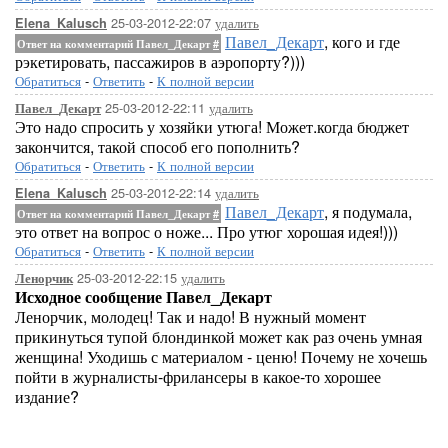
25-03-2012-22:07
удалить
Elena_Kalusch
Павел_Декарт
, кого и где
Ответ на комментарий Павел_Декарт
#
рэкетировать, пассажиров в аэропорту?)))
Обратиться
-
Ответить
-
К полной версии
25-03-2012-22:11
удалить
Павел_Декарт
Это надо спросить у хозяйки утюга! Может.когда бюджет
закончится, такой способ его пополнить?
Обратиться
-
Ответить
-
К полной версии
25-03-2012-22:14
удалить
Elena_Kalusch
Павел_Декарт
, я подумала,
Ответ на комментарий Павел_Декарт
#
это ответ на вопрос о ноже... Про утюг хорошая идея!)))
Обратиться
-
Ответить
-
К полной версии
25-03-2012-22:15
удалить
Ленорчик
Исходное сообщение Павел_Декарт
Ленорчик, молодец! Так и надо! В нужный момент
прикинуться тупой блондинкой может как раз очень умная
женщина! Уходишь с материалом - ценю! Почему не хочешь
пойти в журналисты-фрилансеры в какое-то хорошее
издание?